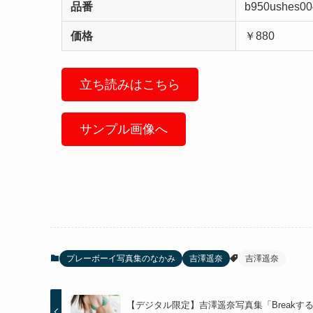
品番
b950ushes00
価格
￥880
立ち読みはこちら
サンプル画像へ
プレーボーイ写真集のなかみ
吉澤遥奈
吉澤遥奈
【デジタル限定】吉澤遥奈写真集「Breakす