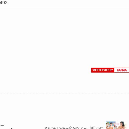
492
るー
Maybe Love～恋かな？～ 山田かな