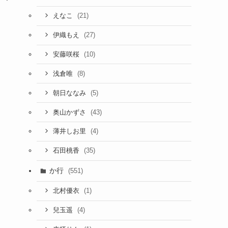
(21)
えなこ
(27)
伊織もえ
(10)
安藤咲桜
(8)
浅倉唯
(5)
朝日ななみ
(43)
奥山かずさ
(4)
薄井しお里
(35)
石田桃香
か行
(551)
(1)
北村優衣
(4)
兒玉遥