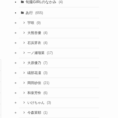
旬撮GIRLのなかみ
(4)
あ行
(655)
(9)
宇咲
(4)
大熊杏優
(4)
石浜芽衣
(17)
一ノ瀬瑠菜
(7)
大原優乃
(3)
礒部花凜
(21)
岡田紗佳
(6)
和泉芳怜
(3)
いけちゃん
(1)
今森茉耶