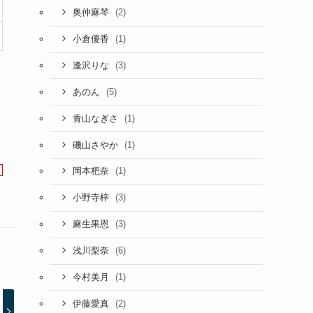
(2)
奥仲麻琴
(1)
小倉優香
(3)
逢沢りな
(5)
あのん
(1)
青山なぎさ
(1)
磯山さやか
(1)
岡本杷奈
(3)
小野寺梓
(3)
麻生果恩
(6)
浅川梨奈
(1)
今村美月
(2)
伊藤愛真