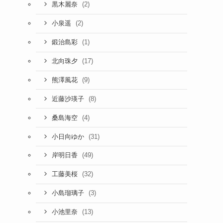
(2)
黒木麗奈
(2)
小泉遥
(1)
鍛治島彩
(17)
北向珠夕
(9)
熊澤風花
(8)
近藤沙瑛子
(4)
桑島海空
(31)
小日向ゆか
(49)
岸明日香
(32)
工藤美桜
(3)
小島瑠璃子
(13)
小池里奈