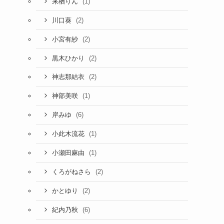
(1)
来栖りん
(2)
川口葵
(2)
小宮有紗
(2)
黒木ひかり
(2)
神志那結衣
(1)
神部美咲
(6)
岸みゆ
(1)
小此木流花
(1)
小瀬田麻由
(2)
くろがねさら
(2)
かとゆり
(6)
紀内乃秋