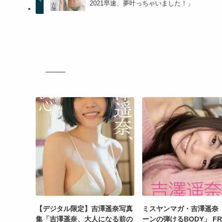
2021早速、夢叶っちゃいました！」
【デジタル限定】吉澤遥奈写真
ミスヤンマガ・吉澤遥奈
集「吉澤遥奈、大人になる前の
ーンの弾けるBODY」 FRI