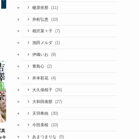
(11)
榎原依那
(10)
井桁弘恵
(7)
相沢菜々子
(1)
池田メルダ
(9)
伊織いお
(2)
青島心
(4)
井本彩花
(26)
大久保桜子
(27)
大和田南那
(30)
天羽希純
(10)
今田美桜
写真
(5)
eキ
あまつまりな