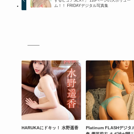
するピュアSEXY」 118ページの大ボリュー
ム！！ FRIDAYデジタル写真集
HARUKAにドキッ！ 水野遥香
Platinum FLASHデジ