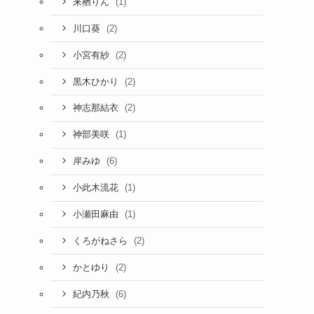
(1)
来栖りん
(2)
川口葵
(2)
小宮有紗
(2)
黒木ひかり
(2)
神志那結衣
(1)
神部美咲
(6)
岸みゆ
(1)
小此木流花
(1)
小瀬田麻由
(2)
くろがねさら
(2)
かとゆり
(6)
紀内乃秋