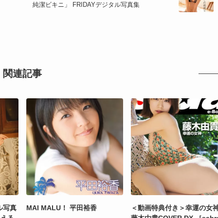
純潔ビキニ」 FRIDAYデジタル写真集
関連記事
タル写真
MAI MALU！ 平田裕香
＜動画特典付き＞幸運の女