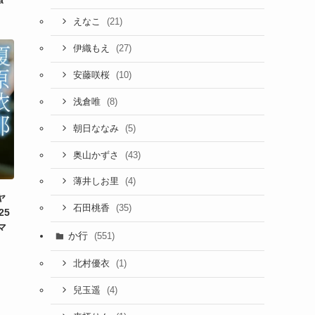
a
(21)
えなこ
(27)
伊織もえ
(10)
安藤咲桜
(8)
浅倉唯
(5)
朝日ななみ
(43)
奥山かずさ
(4)
薄井しお里
ヤ
(35)
石田桃香
25
マ
か行
(551)
(1)
北村優衣
(4)
兒玉遥