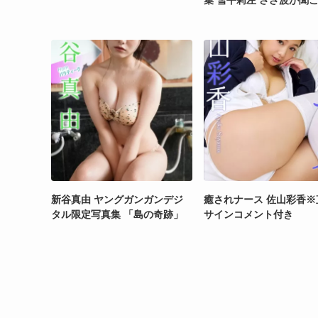
集 雪平莉左 さざ波が聞
新谷真由 ヤングガンガンデジ
癒されナース 佐山彩香※
タル限定写真集 「島の奇跡」
サインコメント付き