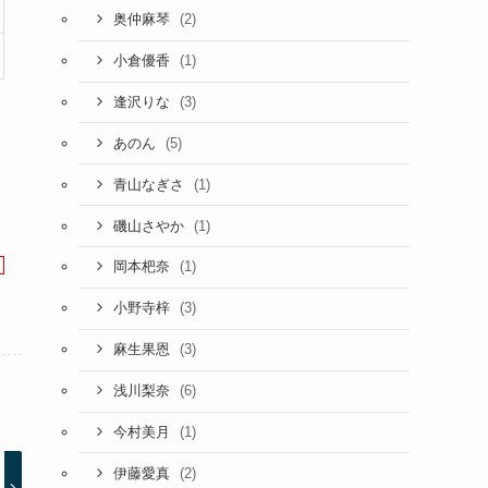
(2)
奥仲麻琴
(1)
小倉優香
(3)
逢沢りな
(5)
あのん
(1)
青山なぎさ
(1)
磯山さやか
(1)
岡本杷奈
(3)
小野寺梓
(3)
麻生果恩
(6)
浅川梨奈
(1)
今村美月
(2)
伊藤愛真