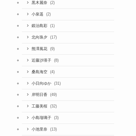
(2)
黒木麗奈
(2)
小泉遥
(1)
鍛治島彩
(17)
北向珠夕
(9)
熊澤風花
(8)
近藤沙瑛子
(4)
桑島海空
(31)
小日向ゆか
(49)
岸明日香
(32)
工藤美桜
(3)
小島瑠璃子
(13)
小池里奈