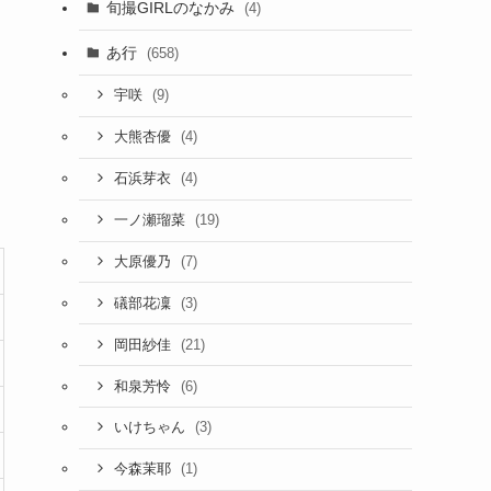
旬撮GIRLのなかみ
(4)
あ行
(658)
(9)
宇咲
(4)
大熊杏優
(4)
石浜芽衣
(19)
一ノ瀬瑠菜
(7)
大原優乃
(3)
礒部花凜
(21)
岡田紗佳
(6)
和泉芳怜
(3)
いけちゃん
(1)
今森茉耶