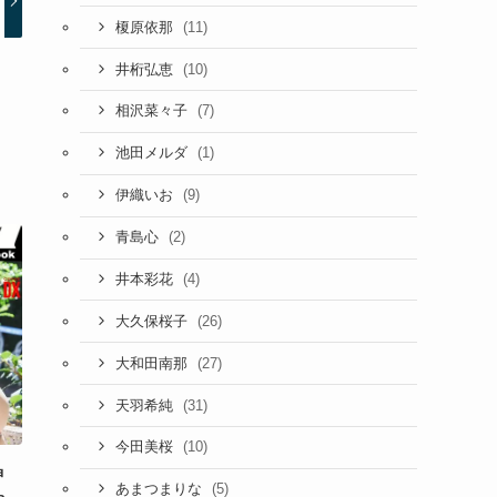
(11)
榎原依那
(10)
井桁弘恵
(7)
相沢菜々子
(1)
池田メルダ
(9)
伊織いお
(2)
青島心
(4)
井本彩花
(26)
大久保桜子
(27)
大和田南那
(31)
天羽希純
(10)
今田美桜
神
(5)
あまつまりな