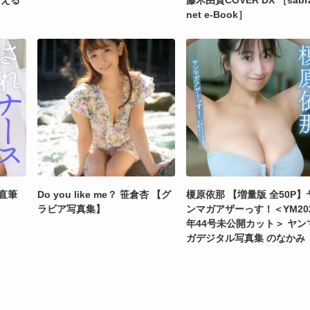
こえる
藤木由貴COVER DX ［sabr
net e-Book］
直筆
Do you like me？ 笹倉杏 【グ
榎原依那 【増量版 全50P】
ラビア写真集】
ンマガアザーっす！＜YM20
年44号未公開カット＞ ヤン
ガデジタル写真集 のなかみ