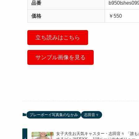
品番
b950tshes09
価格
￥550
立ち読みはこちら
サンプル画像を見る
プレーボーイ写真集のなかみ
志田音々
女子大生お天気キャスター・志田音々 「誰も