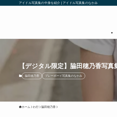
アイドル写真集の中身を紹介 | アイドル写真集のなかみ
【デジタル限定】脇田穂乃香写真
脇田穂乃香
プレーボーイ写真集のなかみ
ホーム
わ行
脇田穂乃香