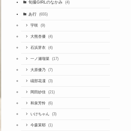
旬撮GIRLのなかみ
(4)
あ行
(655)
(9)
宇咲
(4)
大熊杏優
(4)
石浜芽衣
(17)
一ノ瀬瑠菜
(7)
大原優乃
(3)
礒部花凜
(21)
岡田紗佳
(6)
和泉芳怜
(3)
いけちゃん
(1)
今森茉耶