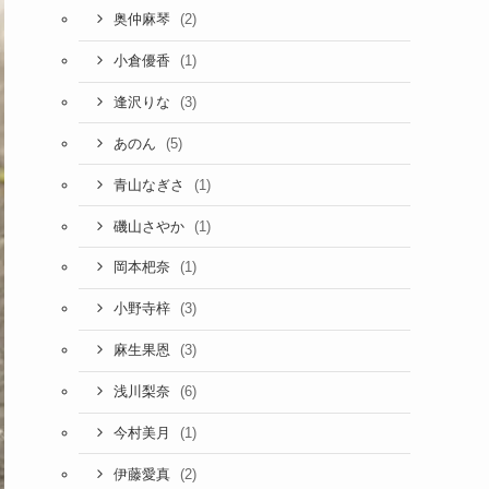
(2)
奥仲麻琴
(1)
小倉優香
(3)
逢沢りな
(5)
あのん
(1)
青山なぎさ
(1)
磯山さやか
(1)
岡本杷奈
(3)
小野寺梓
(3)
麻生果恩
(6)
浅川梨奈
(1)
今村美月
(2)
伊藤愛真