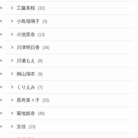
工藤美桜
(32)
小島瑠璃子
(3)
小池里奈
(13)
川津明日香
(34)
川瀬もえ
(8)
桐山瑠衣
(9)
くりえみ
(7)
黒嵜菜々子
(33)
菊地姫奈
(48)
京佳
(13)