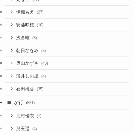
伊織もえ
(27)
安藤咲桜
(10)
浅倉唯
(8)
朝日ななみ
(5)
奥山かずさ
(43)
薄井しお里
(4)
石田桃香
(35)
か行
(551)
北村優衣
(1)
兒玉遥
(4)