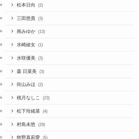
松本日向
(2)
三田悠貴
(3)
南みゆか
(13)
水崎綾女
(1)
水咲優美
(3)
森 日菜美
(3)
街山みほ
(2)
桃月なしこ
(23)
松下玲緒菜
(4)
村島未悠
(29)
牧野真莉愛
(5)