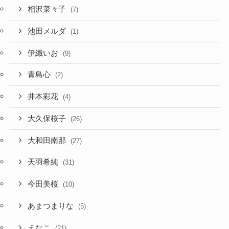
相沢菜々子
(7)
池田メルダ
(1)
伊織いお
(9)
青島心
(2)
井本彩花
(4)
大久保桜子
(26)
大和田南那
(27)
天羽希純
(31)
今田美桜
(10)
あまつまりな
(5)
えなこ
(21)