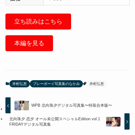
立ち読みはこちら
本編を見る
井桁弘恵
プレーボーイ写真集のなかみ
井桁弘恵
WPB 北向珠夕デジタル写真集〜特装合本版〜
北向珠夕 恋夕 オール未公開スペシャルEdition vol.1
FRIDAYデジタル写真集