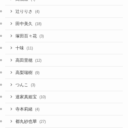
辻りりさ
(4)
田中美久
(18)
塚田百々花
(3)
十味
(11)
高田里穂
(12)
高梨瑞樹
(9)
つんこ
(3)
達家真姫宝
(10)
寺本莉緒
(4)
都丸紗也華
(27)