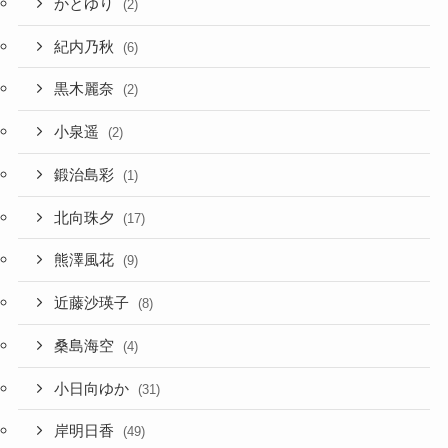
かとゆり
(2)
紀内乃秋
(6)
黒木麗奈
(2)
小泉遥
(2)
鍛治島彩
(1)
北向珠夕
(17)
熊澤風花
(9)
近藤沙瑛子
(8)
桑島海空
(4)
小日向ゆか
(31)
岸明日香
(49)