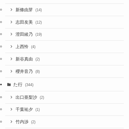
新條由芽
(14)
志田友美
(12)
澄田綾乃
(19)
上西怜
(4)
新谷真由
(2)
櫻井音乃
(8)
た行
(344)
出口亜梨沙
(2)
千葉祐夕
(1)
竹内渉
(2)