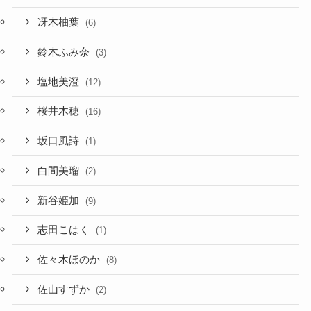
冴木柚葉
(6)
鈴木ふみ奈
(3)
塩地美澄
(12)
桜井木穂
(16)
坂口風詩
(1)
白間美瑠
(2)
新谷姫加
(9)
志田こはく
(1)
佐々木ほのか
(8)
佐山すずか
(2)