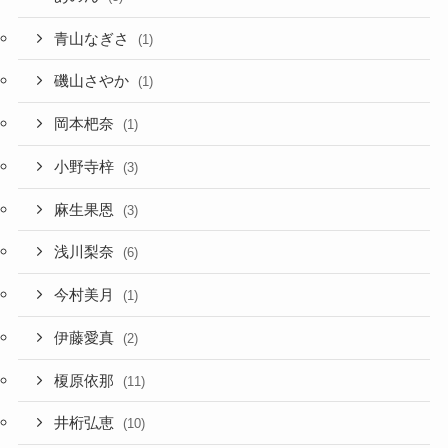
青山なぎさ
(1)
磯山さやか
(1)
岡本杷奈
(1)
小野寺梓
(3)
麻生果恩
(3)
浅川梨奈
(6)
今村美月
(1)
伊藤愛真
(2)
榎原依那
(11)
井桁弘恵
(10)