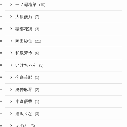
一ノ瀬瑠菜
(19)
大原優乃
(7)
礒部花凜
(3)
岡田紗佳
(21)
和泉芳怜
(6)
いけちゃん
(3)
今森茉耶
(1)
奥仲麻琴
(2)
小倉優香
(1)
逢沢りな
(3)
あのん
(5)