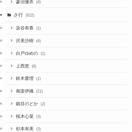
蓼沼優衣
(4)
さ行
(522)
染谷有香
(1)
沢美沙樹
(4)
白戸ゆめの
(1)
上西恵
(6)
鈴木愛理
(1)
相楽伊織
(21)
鎮目のどか
(2)
桜木心菜
(3)
杉本有美
(3)