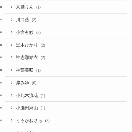
来栖りん
(1)
川口葵
(2)
小宮有紗
(2)
黒木ひかり
(2)
神志那結衣
(2)
神部美咲
(1)
岸みゆ
(6)
小此木流花
(1)
小瀬田麻由
(1)
くろがねさら
(2)