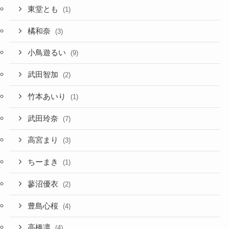
東堂とも
(1)
橘和奈
(3)
小鳥遊るい
(9)
武田智加
(2)
竹本あいり
(1)
武田玲奈
(7)
高宮まり
(3)
ちーまき
(1)
蓼沼優衣
(2)
豊島心桜
(4)
高橋凛
(4)