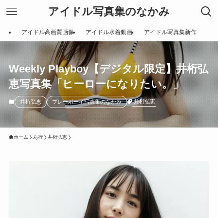
アイドル写真集のなかみ
アイドル高画質画像
アイドル水着動画
アイドル写真集新作
Weekly Playboy【デジタル限定】井桁弘
恵写真集「ヒーローになりたい。」
井桁弘恵
井桁弘恵
プレーボーイ写真集のなかみ
ホーム
あ行
井桁弘恵