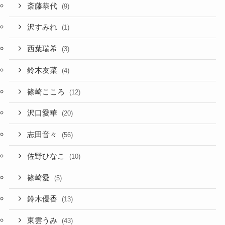
斎藤恭代
(9)
沢すみれ
(1)
西葉瑞希
(3)
鈴木友菜
(4)
篠崎こころ
(12)
沢口愛華
(20)
志田音々
(56)
佐野ひなこ
(10)
篠崎愛
(5)
鈴木優香
(13)
東雲うみ
(43)