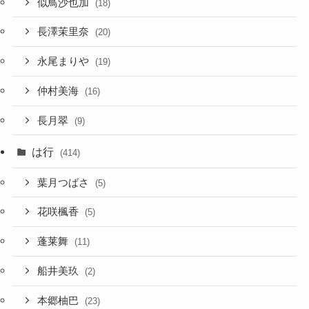
似鳥沙也加
(18)
長澤茉里奈
(20)
永尾まりや
(19)
仲村美海
(16)
長月翠
(9)
は行
(414)
葉月つばさ
(5)
花咲楓香
(5)
蓬莱舞
(11)
船井美玖
(2)
本郷柚巴
(23)