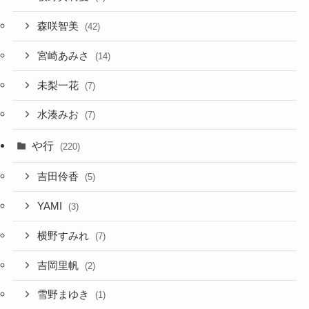
森咲智美
(42)
宮崎あみさ
(14)
未梨一花
(7)
水湊みお
(7)
や行
(220)
吉田伶香
(5)
YAMI
(3)
横野すみれ
(7)
吉岡里帆
(2)
雪野まゆき
(1)