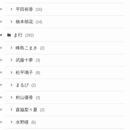
平田裕香
(16)
橋本萌花
(14)
ま行
(282)
峰島こまき
(2)
武藤十夢
(3)
松平璃子
(8)
まるぴ
(2)
村山優香
(3)
森脇梨々夏
(2)
水野瞳
(6)