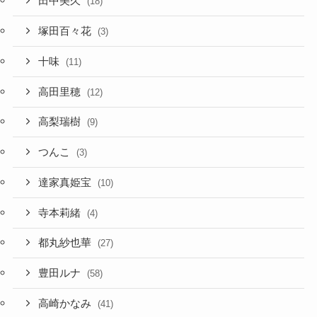
田中美久
(18)
塚田百々花
(3)
十味
(11)
高田里穂
(12)
高梨瑞樹
(9)
つんこ
(3)
達家真姫宝
(10)
寺本莉緒
(4)
都丸紗也華
(27)
豊田ルナ
(58)
高崎かなみ
(41)