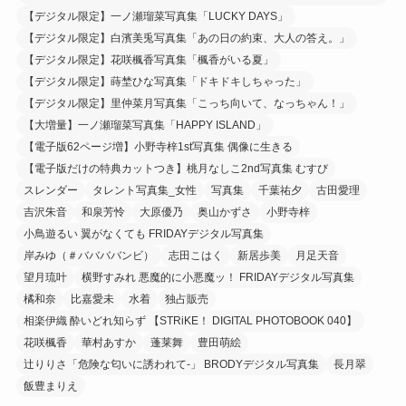
【デジタル限定】一ノ瀬瑠菜写真集「LUCKY DAYS」
【デジタル限定】白濱美兎写真集「あの日の約束、大人の答え。」
【デジタル限定】花咲楓香写真集「楓香がいる夏」
【デジタル限定】蒔埜ひな写真集「ドキドキしちゃった」
【デジタル限定】里仲菜月写真集「こっち向いて、なっちゃん！」
【大増量】一ノ瀬瑠菜写真集「HAPPY ISLAND」
【電子版62ページ増】小野寺梓1st写真集 偶像に生きる
【電子版だけの特典カットつき】桃月なしこ2nd写真集 むすび
スレンダー
タレント写真集_女性
写真集
千葉祐夕
古田愛理
吉沢朱音
和泉芳怜
大原優乃
奥山かずさ
小野寺梓
小鳥遊るい 翼がなくても FRIDAYデジタル写真集
岸みゆ（＃ババババンビ）
志田こはく
新居歩美
月足天音
望月琉叶
横野すみれ 悪魔的に小悪魔ッ！ FRIDAYデジタル写真集
橘和奈
比嘉愛未
水着
独占販売
相楽伊織 酔いどれ知らず 【STRiKE！ DIGITAL PHOTOBOOK 040】
花咲楓香
華村あすか
蓬莱舞
豊田萌絵
辻りりさ「危険な匂いに誘われて-」 BRODYデジタル写真集
長月翠
飯豊まりえ