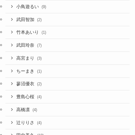
小鳥遊るい
(9)
武田智加
(2)
竹本あいり
(1)
武田玲奈
(7)
高宮まり
(3)
ちーまき
(1)
蓼沼優衣
(2)
豊島心桜
(4)
高橋凛
(4)
辻りりさ
(4)