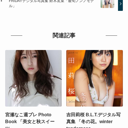
FRIDAYデジタル写真集 鈴木友菜「最旬ノンノモデ
ル」
関連記事
宮瀬なこ週プレ Photo
吉田莉桜 B.L.T.デジタル写
Book 「美女と秋スイー
真集 「冬の花。winter