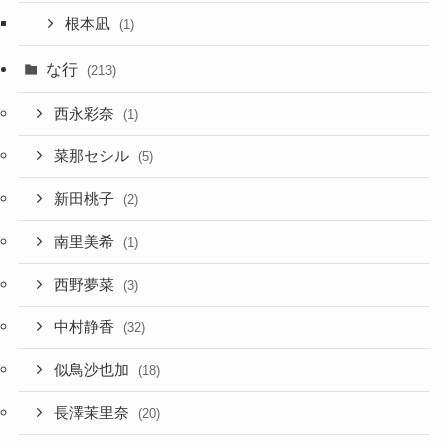
根本凪
(1)
な行
(213)
西永彩奈
(1)
菜那セシル
(5)
新田桃子
(2)
南里美希
(1)
西野夢菜
(3)
中村静香
(32)
似鳥沙也加
(18)
長澤茉里奈
(20)