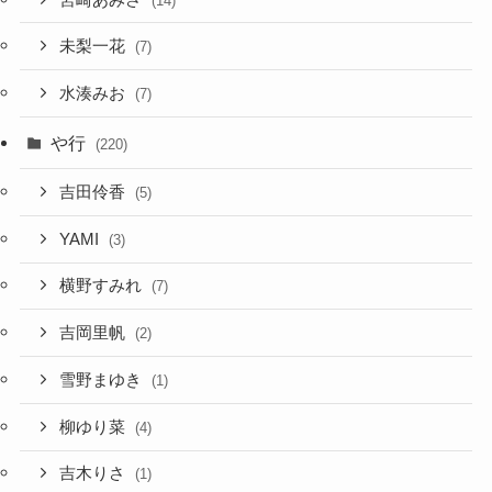
(14)
未梨一花
(7)
水湊みお
(7)
や行
(220)
吉田伶香
(5)
YAMI
(3)
横野すみれ
(7)
吉岡里帆
(2)
雪野まゆき
(1)
柳ゆり菜
(4)
吉木りさ
(1)