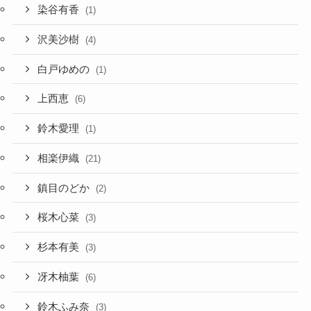
染谷有香
(1)
沢美沙樹
(4)
白戸ゆめの
(1)
上西恵
(6)
鈴木愛理
(1)
相楽伊織
(21)
鎮目のどか
(2)
桜木心菜
(3)
杉本有美
(3)
冴木柚葉
(6)
鈴木ふみ奈
(3)