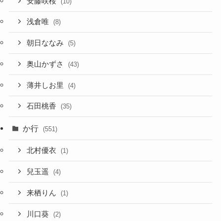
安藤咲桜
(10)
浅倉唯
(8)
朝日ななみ
(5)
奥山かずさ
(43)
薄井しお里
(4)
石田桃香
(35)
か行
(551)
北村優衣
(1)
兒玉遥
(4)
来栖りん
(1)
川口葵
(2)