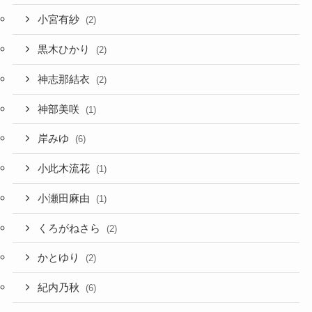
小宮有紗
(2)
黒木ひかり
(2)
神志那結衣
(2)
神部美咲
(1)
岸みゆ
(6)
小此木流花
(1)
小瀬田麻由
(1)
くろがねさら
(2)
かとゆり
(2)
紀内乃秋
(6)