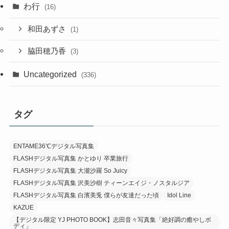
わ行
(16)
和田あずさ
(1)
脇田穂乃香
(3)
Uncategorized
(336)
タグ
ENTAME36℃デジタル写真集
FLASHデジタル写真集 かとゆり 卒業旅行
FLASHデジタル写真集 大瀧沙羅 So Juicy
FLASHデジタル写真集 沢美沙樹 ティーンエイジ・ノスタルジア
FLASHデジタル写真集 白濱美兎 僕らが友達だった頃
Idol Line
KAZUE
【デジタル限定 YJ PHOTO BOOK】志田音々写真集「絶好調の癒やしボ
ディ」