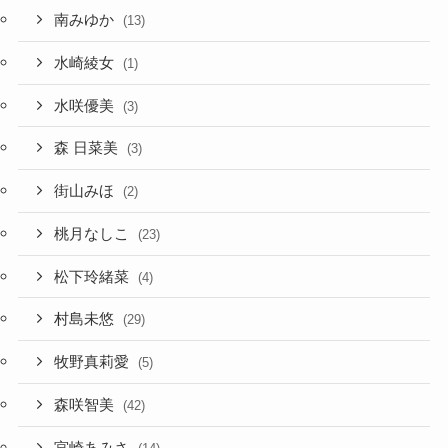
南みゆか
(13)
水崎綾女
(1)
水咲優美
(3)
森 日菜美
(3)
街山みほ
(2)
桃月なしこ
(23)
松下玲緒菜
(4)
村島未悠
(29)
牧野真莉愛
(5)
森咲智美
(42)
宮崎あみさ