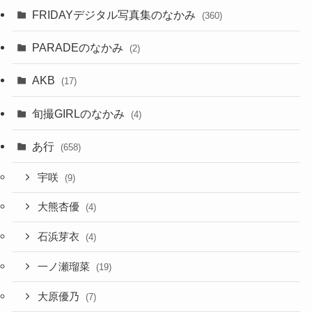
FRIDAYデジタル写真集のなかみ
(360)
PARADEのなかみ
(2)
AKB
(17)
旬撮GIRLのなかみ
(4)
あ行
(658)
宇咲
(9)
大熊杏優
(4)
石浜芽衣
(4)
一ノ瀬瑠菜
(19)
大原優乃
(7)