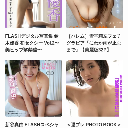
FLASHデジタル写真集 鈴
［ハレム］雪平莉左フェチ
木優香 初セクシー Vol.2〜
グラビア「にわか雨が止む
美ヒップ解禁編〜
まで」【美麗版32P】
新谷真由 FLASHスペシャ
＜週プレ PHOTO BOOK＞