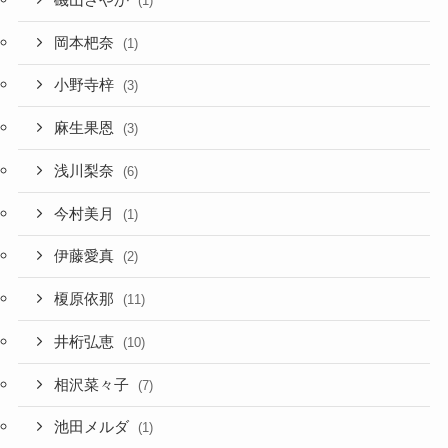
(1)
岡本杷奈
(1)
小野寺梓
(3)
麻生果恩
(3)
浅川梨奈
(6)
今村美月
(1)
伊藤愛真
(2)
榎原依那
(11)
井桁弘恵
(10)
相沢菜々子
(7)
池田メルダ
(1)