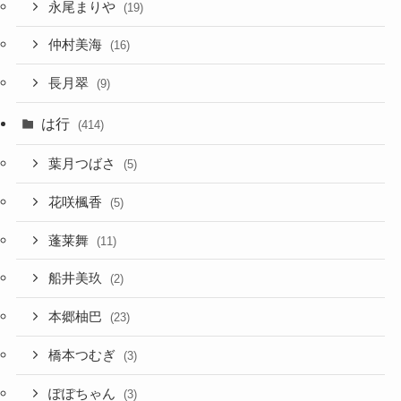
永尾まりや
(19)
仲村美海
(16)
長月翠
(9)
は行
(414)
葉月つばさ
(5)
花咲楓香
(5)
蓬莱舞
(11)
船井美玖
(2)
本郷柚巴
(23)
橋本つむぎ
(3)
ぽぽちゃん
(3)