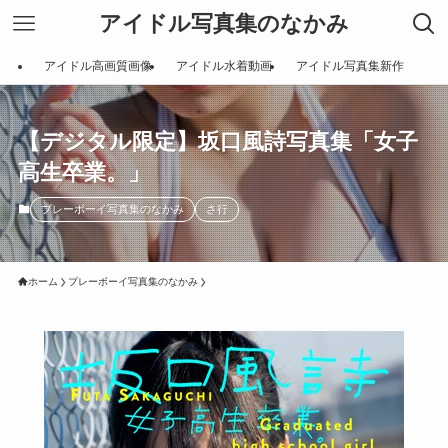
アイドル写真集のなかみ
アイドル高画質画像
アイドル水着動画
アイドル写真集新作
【デジタル限定】坂口風詩写真集「女子
高生卒業。」
プレーボーイ写真集のなかみ
さ行
ホーム
プレーボーイ写真集のなかみ