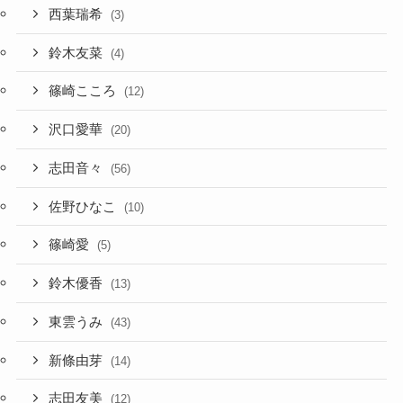
西葉瑞希
(3)
鈴木友菜
(4)
篠崎こころ
(12)
沢口愛華
(20)
志田音々
(56)
佐野ひなこ
(10)
篠崎愛
(5)
鈴木優香
(13)
東雲うみ
(43)
新條由芽
(14)
志田友美
(12)