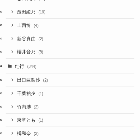
澄田綾乃
(19)
上西怜
(4)
新谷真由
(2)
櫻井音乃
(8)
た行
(344)
出口亜梨沙
(2)
千葉祐夕
(1)
竹内渉
(2)
東堂とも
(1)
橘和奈
(3)