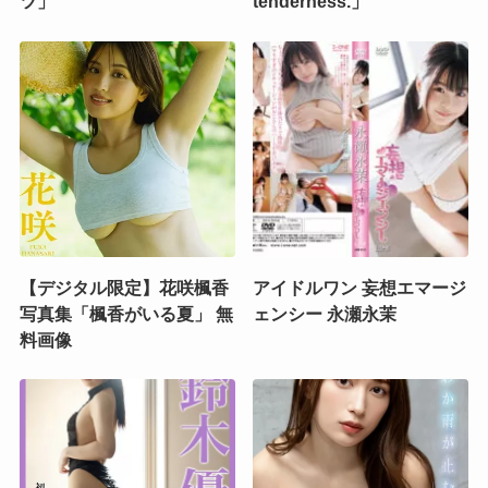
ツ」
tenderness.」
【デジタル限定】花咲楓香
アイドルワン 妄想エマージ
写真集「楓香がいる夏」 無
ェンシー 永瀬永茉
料画像