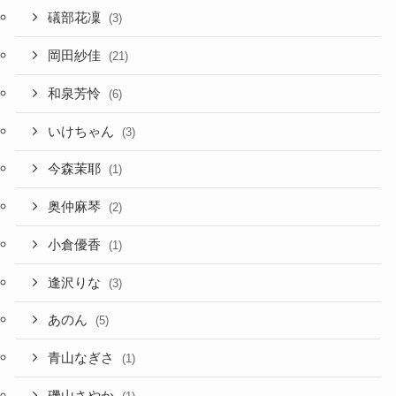
礒部花凜
(3)
岡田紗佳
(21)
和泉芳怜
(6)
いけちゃん
(3)
今森茉耶
(1)
奥仲麻琴
(2)
小倉優香
(1)
逢沢りな
(3)
あのん
(5)
青山なぎさ
(1)
磯山さやか