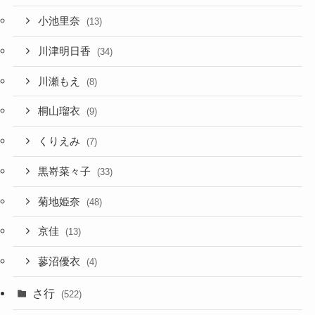
小池里奈
(13)
川津明日香
(34)
川瀬もえ
(8)
桐山瑠衣
(9)
くりえみ
(7)
黒嵜菜々子
(33)
菊地姫奈
(48)
京佳
(13)
蓼沼優衣
(4)
さ行
(522)