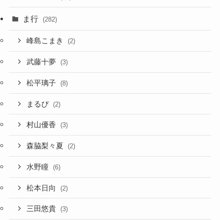
ま行
(282)
峰島こまき
(2)
武藤十夢
(3)
松平璃子
(8)
まるぴ
(2)
村山優香
(3)
森脇梨々夏
(2)
水野瞳
(6)
松本日向
(2)
三田悠貴
(3)