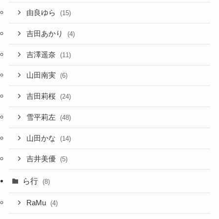
由良ゆら
(15)
吉田あかり
(4)
吉澤遥奈
(11)
山田南実
(6)
吉田莉桜
(24)
雪平莉左
(48)
山田かな
(14)
吉井美優
(5)
ら行
(8)
RaMu
(4)