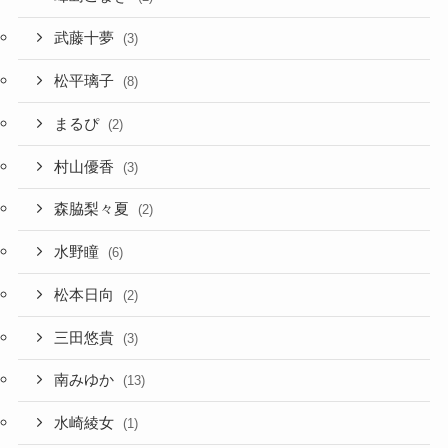
武藤十夢
(3)
松平璃子
(8)
まるぴ
(2)
村山優香
(3)
森脇梨々夏
(2)
水野瞳
(6)
松本日向
(2)
三田悠貴
(3)
南みゆか
(13)
水崎綾女
(1)