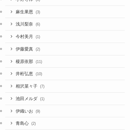
麻生果恩
(3)
浅川梨奈
(6)
今村美月
(1)
伊藤愛真
(2)
榎原依那
(11)
井桁弘恵
(10)
相沢菜々子
(7)
池田メルダ
(1)
伊織いお
(9)
青島心
(2)