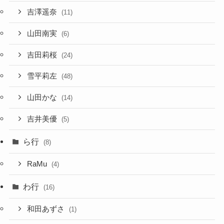
吉澤遥奈
(11)
山田南実
(6)
吉田莉桜
(24)
雪平莉左
(48)
山田かな
(14)
吉井美優
(5)
ら行
(8)
RaMu
(4)
わ行
(16)
和田あずさ
(1)