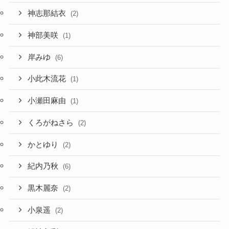
神志那結衣
(2)
神部美咲
(1)
岸みゆ
(6)
小此木流花
(1)
小瀬田麻由
(1)
くろがねさら
(2)
かとゆり
(2)
紀内乃秋
(6)
黒木麗奈
(2)
小泉遥
(2)