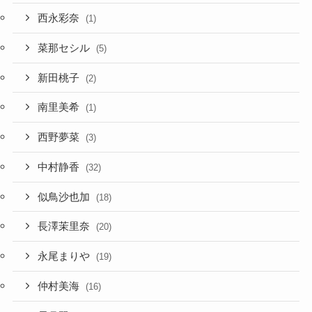
西永彩奈
(1)
菜那セシル
(5)
新田桃子
(2)
南里美希
(1)
西野夢菜
(3)
中村静香
(32)
似鳥沙也加
(18)
長澤茉里奈
(20)
永尾まりや
(19)
仲村美海
(16)