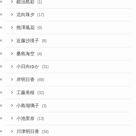
鍛治島彩
(1)
北向珠夕
(17)
熊澤風花
(9)
近藤沙瑛子
(8)
桑島海空
(4)
小日向ゆか
(31)
岸明日香
(49)
工藤美桜
(32)
小島瑠璃子
(3)
小池里奈
(13)
川津明日香
(34)