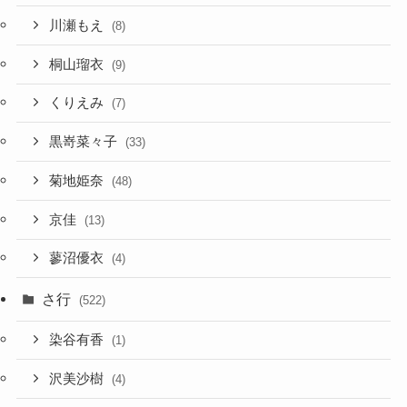
川瀬もえ
(8)
桐山瑠衣
(9)
くりえみ
(7)
黒嵜菜々子
(33)
菊地姫奈
(48)
京佳
(13)
蓼沼優衣
(4)
さ行
(522)
染谷有香
(1)
沢美沙樹
(4)