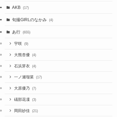
AKB
(17)
旬撮GIRLのなかみ
(4)
あ行
(655)
宇咲
(9)
大熊杏優
(4)
石浜芽衣
(4)
一ノ瀬瑠菜
(17)
大原優乃
(7)
礒部花凜
(3)
岡田紗佳
(21)