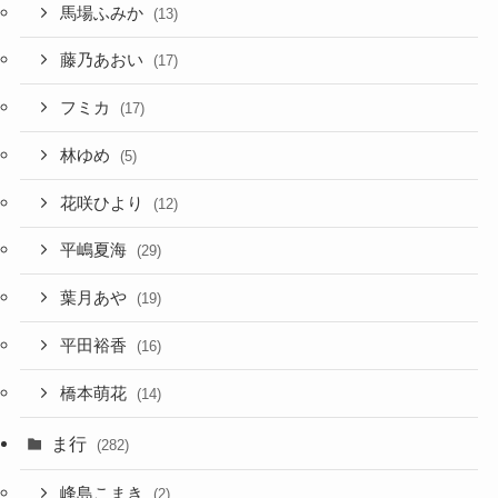
馬場ふみか
(13)
藤乃あおい
(17)
フミカ
(17)
林ゆめ
(5)
花咲ひより
(12)
平嶋夏海
(29)
葉月あや
(19)
平田裕香
(16)
橋本萌花
(14)
ま行
(282)
峰島こまき
(2)