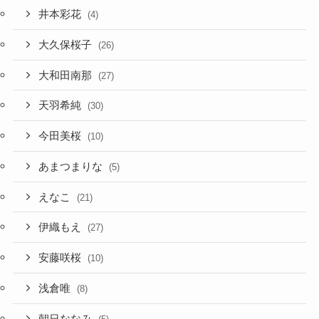
井本彩花
(4)
大久保桜子
(26)
大和田南那
(27)
天羽希純
(30)
今田美桜
(10)
あまつまりな
(5)
えなこ
(21)
伊織もえ
(27)
安藤咲桜
(10)
浅倉唯
(8)
朝日ななみ