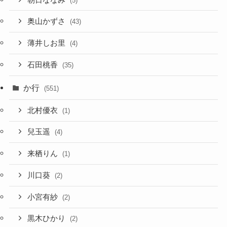
(5)
奥山かずさ
(43)
薄井しお里
(4)
石田桃香
(35)
か行
(551)
北村優衣
(1)
兒玉遥
(4)
来栖りん
(1)
川口葵
(2)
小宮有紗
(2)
黒木ひかり
(2)