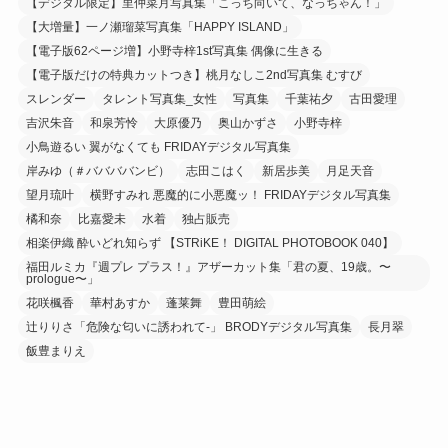
【デジタル限定】里仲菜月写真集「こっち向いて、なっちゃん！」
【大増量】一ノ瀬瑠菜写真集「HAPPY ISLAND」
【電子版62ページ増】小野寺梓1st写真集 偶像に生きる
【電子版だけの特典カットつき】桃月なしこ2nd写真集 むすび
スレンダー
タレント写真集_女性
写真集
千葉祐夕
古田愛理
吉沢朱音
和泉芳怜
大原優乃
奥山かずさ
小野寺梓
小鳥遊るい 翼がなくても FRIDAYデジタル写真集
岸みゆ（＃ババババンビ）
志田こはく
新居歩美
月足天音
望月琉叶
横野すみれ 悪魔的に小悪魔ッ！ FRIDAYデジタル写真集
橘和奈
比嘉愛未
水着
独占販売
相楽伊織 酔いどれ知らず 【STRiKE！ DIGITAL PHOTOBOOK 040】
福田ルミカ『週プレ プラス！』アザーカット集「君の夏、19歳。〜
prologue〜」
花咲楓香
華村あすか
蓬莱舞
豊田萌絵
辻りりさ「危険な匂いに誘われて-」 BRODYデジタル写真集
長月翠
飯豊まりえ