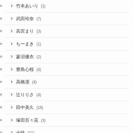
竹本あいり
(1)
武田玲奈
(7)
高宮まり
(3)
ちーまき
(1)
蓼沼優衣
(2)
豊島心桜
(4)
高橋凛
(4)
辻りりさ
(4)
田中美久
(18)
塚田百々花
(3)
十味
(11)