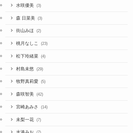
水咲優美
(3)
森 日菜美
(3)
街山みほ
(2)
桃月なしこ
(23)
松下玲緒菜
(4)
村島未悠
(29)
牧野真莉愛
(5)
森咲智美
(42)
宮崎あみさ
(14)
未梨一花
(7)
水湊みお
(7)