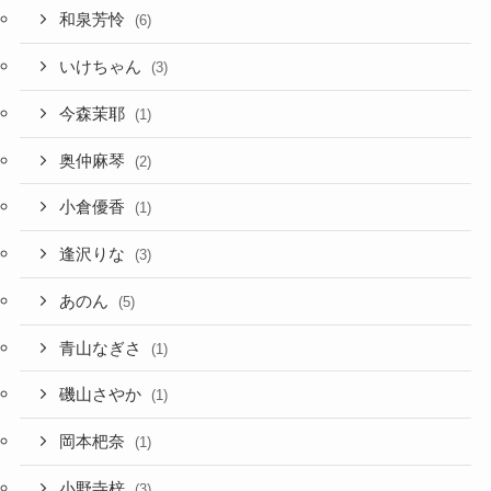
和泉芳怜
(6)
いけちゃん
(3)
今森茉耶
(1)
奥仲麻琴
(2)
小倉優香
(1)
逢沢りな
(3)
あのん
(5)
青山なぎさ
(1)
磯山さやか
(1)
岡本杷奈
(1)
小野寺梓
(3)