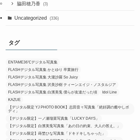
脇田穂乃香
(3)
Uncategorized
(336)
タグ
ENTAME36℃デジタル写真集
FLASHデジタル写真集 かとゆり 卒業旅行
FLASHデジタル写真集 大瀧沙羅 So Juicy
FLASHデジタル写真集 沢美沙樹 ティーンエイジ・ノスタルジア
FLASHデジタル写真集 白濱美兎 僕らが友達だった頃
Idol Line
KAZUE
【デジタル限定 YJ PHOTO BOOK】志田音々写真集「絶好調の癒やしボ
ディ」
【デジタル限定】一ノ瀬瑠菜写真集「LUCKY DAYS」
【デジタル限定】白濱美兎写真集「あの日の約束、大人の答え。」
【デジタル限定】蒔埜ひな写真集「ドキドキしちゃった」