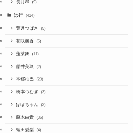
長月翠
(9)
は行
(414)
葉月つばさ
(5)
花咲楓香
(5)
蓬莱舞
(11)
船井美玖
(2)
本郷柚巴
(23)
橋本つむぎ
(3)
ぽぽちゃん
(3)
藤木由貴
(35)
蛭田愛梨
(4)