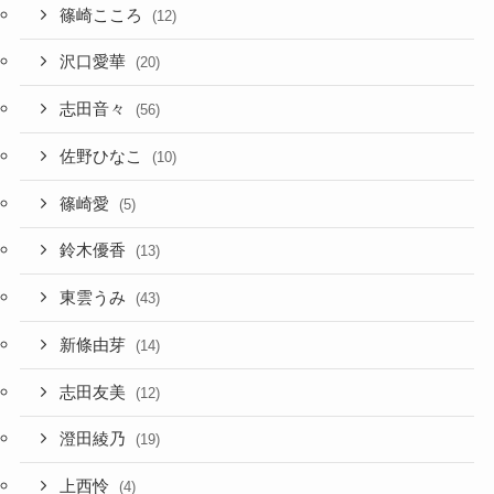
篠崎こころ
(12)
沢口愛華
(20)
志田音々
(56)
佐野ひなこ
(10)
篠崎愛
(5)
鈴木優香
(13)
東雲うみ
(43)
新條由芽
(14)
志田友美
(12)
澄田綾乃
(19)
上西怜
(4)