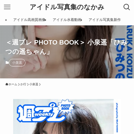
アイドル写真集のなかみ
アイドル高画質画像
アイドル水着動画
アイドル写真集新作
＜週プレ PHOTO BOOK＞ 小泉遥「ひみ
つの遥ちゃん」
小泉遥
ホーム
か行
小泉遥