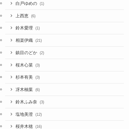
白戸ゆめの
(1)
上西恵
(6)
鈴木愛理
(1)
相楽伊織
(21)
鎮目のどか
(2)
桜木心菜
(3)
杉本有美
(3)
冴木柚葉
(6)
鈴木ふみ奈
(3)
塩地美澄
(12)
桜井木穂
(16)