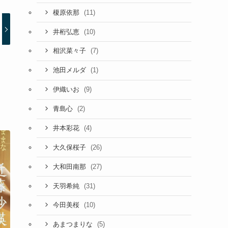
(11)
榎原依那
(10)
井桁弘恵
(7)
相沢菜々子
(1)
池田メルダ
(9)
伊織いお
(2)
青島心
(4)
井本彩花
(26)
大久保桜子
(27)
大和田南那
(31)
天羽希純
(10)
今田美桜
(5)
あまつまりな