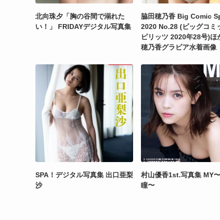
北向珠夕「胸の谷間で溺れた
脇田穂乃香 Big Comic Spi
い！」 FRIDAYデジタル写真集
2020 No.28 (ビッグコ
ピリッツ 2020年28号)
穂乃香グラビア水着画像
SPA！デジタル写真集 出口亜梨
村山優香1st.写真集 MY
沙
瞳〜