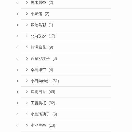
(2)
黒木麗奈
(2)
小泉遥
(1)
鍛治島彩
(17)
北向珠夕
(9)
熊澤風花
(8)
近藤沙瑛子
(4)
桑島海空
(31)
小日向ゆか
(49)
岸明日香
(32)
工藤美桜
(3)
小島瑠璃子
(13)
小池里奈