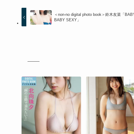
＜non-no digital photo book＞鈴木友菜「BAB
BABY SEXY」