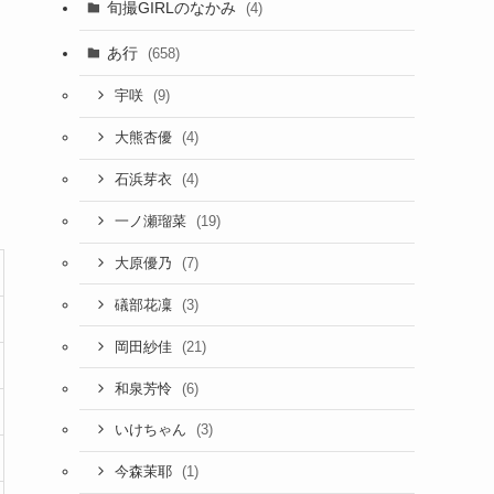
旬撮GIRLのなかみ
(4)
あ行
(658)
(9)
宇咲
(4)
大熊杏優
(4)
石浜芽衣
(19)
一ノ瀬瑠菜
(7)
大原優乃
(3)
礒部花凜
(21)
岡田紗佳
(6)
和泉芳怜
(3)
いけちゃん
(1)
今森茉耶