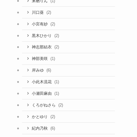
(1)
来栖りん
(2)
川口葵
(2)
小宮有紗
(2)
黒木ひかり
(2)
神志那結衣
(1)
神部美咲
(6)
岸みゆ
(1)
小此木流花
(1)
小瀬田麻由
(2)
くろがねさら
(2)
かとゆり
(6)
紀内乃秋