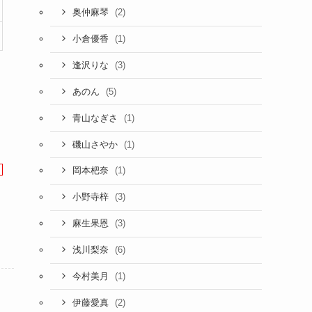
(2)
奥仲麻琴
(1)
小倉優香
(3)
逢沢りな
(5)
あのん
(1)
青山なぎさ
(1)
磯山さやか
(1)
岡本杷奈
(3)
小野寺梓
(3)
麻生果恩
(6)
浅川梨奈
(1)
今村美月
(2)
伊藤愛真