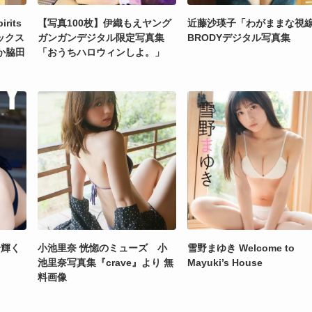
rits
【写真100枚】伊織もえヤング
近藤沙瑛子「わがままな視
ミックス
ガンガンデジタル限定写真集
BRODYデジタル写真集
ほか脇田
「おうちハロウィンしよ。」
〜輝く
小池里奈 恍惚のミューズ 小
雪野まゆき Welcome to
池里奈写真集『crave』より 無
Mayuki’s House
料画像