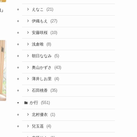
(21)
えなこ
線」
(27)
伊織もえ
(10)
安藤咲桜
(8)
浅倉唯
(5)
朝日ななみ
(43)
奥山かずさ
(4)
薄井しお里
(35)
石田桃香
か行
(551)
(1)
北村優衣
(4)
兒玉遥