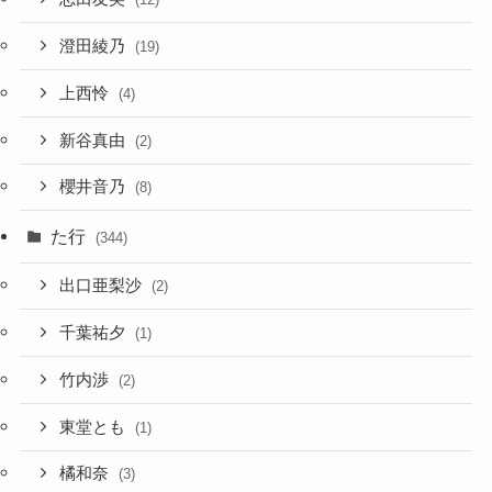
澄田綾乃
(19)
上西怜
(4)
新谷真由
(2)
櫻井音乃
(8)
た行
(344)
出口亜梨沙
(2)
千葉祐夕
(1)
竹内渉
(2)
東堂とも
(1)
橘和奈
(3)