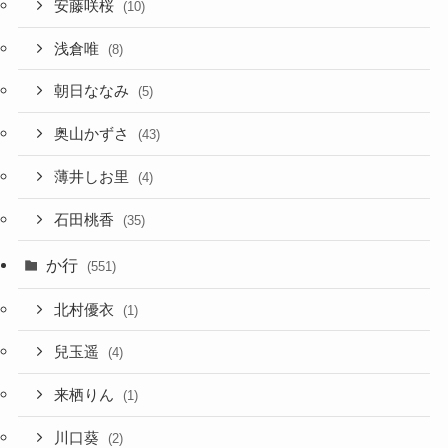
安藤咲桜
(10)
浅倉唯
(8)
朝日ななみ
(5)
奥山かずさ
(43)
薄井しお里
(4)
石田桃香
(35)
か行
(551)
北村優衣
(1)
兒玉遥
(4)
来栖りん
(1)
川口葵
(2)