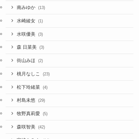
南みゆか
(13)
水崎綾女
(1)
水咲優美
(3)
森 日菜美
(3)
街山みほ
(2)
桃月なしこ
(23)
松下玲緒菜
(4)
村島未悠
(29)
牧野真莉愛
(5)
森咲智美
(42)