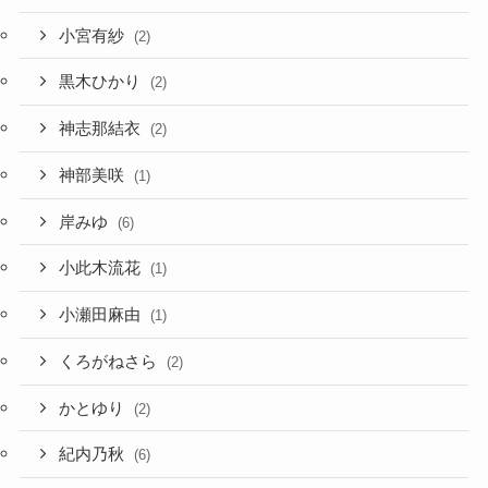
小宮有紗
(2)
黒木ひかり
(2)
神志那結衣
(2)
神部美咲
(1)
岸みゆ
(6)
小此木流花
(1)
小瀬田麻由
(1)
くろがねさら
(2)
かとゆり
(2)
紀内乃秋
(6)