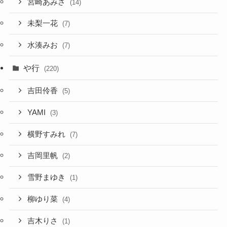
宮崎あみさ
(14)
未梨一花
(7)
水湊みお
(7)
や行
(220)
吉田伶香
(5)
YAMI
(3)
横野すみれ
(7)
吉岡里帆
(2)
雪野まゆき
(1)
柳ゆり菜
(4)
吉木りさ
(1)