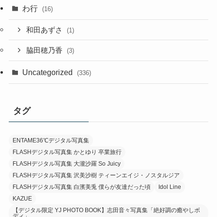
わ行
(16)
和田あずさ
(1)
脇田穂乃香
(3)
Uncategorized
(336)
タグ
ENTAME36℃デジタル写真集
FLASHデジタル写真集 かとゆり 卒業旅行
FLASHデジタル写真集 大瀧沙羅 So Juicy
FLASHデジタル写真集 沢美沙樹 ティーンエイジ・ノスタルジア
FLASHデジタル写真集 白濱美兎 僕らが友達だった頃
Idol Line
KAZUE
【デジタル限定 YJ PHOTO BOOK】志田音々写真集「絶好調の癒やしボ
ディ」