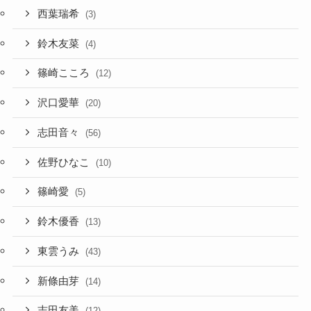
西葉瑞希
(3)
鈴木友菜
(4)
篠崎こころ
(12)
沢口愛華
(20)
志田音々
(56)
佐野ひなこ
(10)
篠崎愛
(5)
鈴木優香
(13)
東雲うみ
(43)
新條由芽
(14)
志田友美
(12)