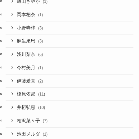
磯山さやか
(1)
岡本杷奈
(1)
小野寺梓
(3)
麻生果恩
(3)
浅川梨奈
(6)
今村美月
(1)
伊藤愛真
(2)
榎原依那
(11)
井桁弘恵
(10)
相沢菜々子
(7)
池田メルダ
(1)