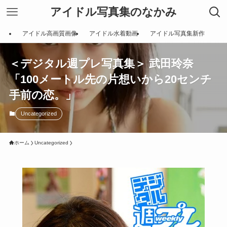
アイドル写真集のなかみ
アイドル高画質画像
アイドル水着動画
アイドル写真集新作
＜デジタル週プレ写真集＞ 武田玲奈
「100メートル先の片想いから20センチ
手前の恋。」
Uncategorized
ホーム
Uncategorized