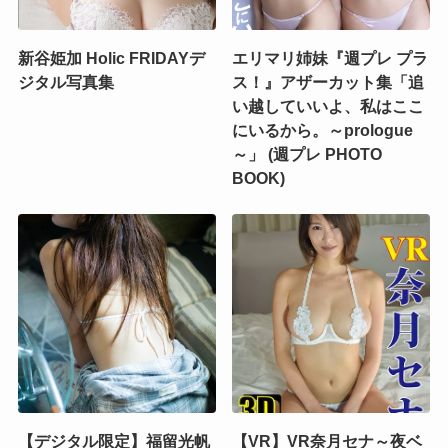
新谷姫加 Holic FRIDAYデ
エリマリ姉妹『週プレ プラ
ジタル写真集
ス！』アザーカット集「追
い越していいよ、私はここ
にいるから。～prologue
～」 (週プレ PHOTO
BOOK)
【デジタル限定】福留光帆
【VR】VR奈月セナ～夜ベ