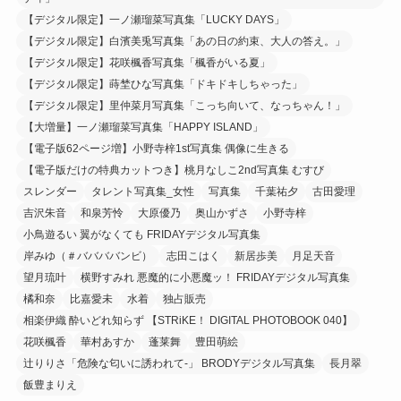
【デジタル限定】一ノ瀬瑠菜写真集「LUCKY DAYS」
【デジタル限定】白濱美兎写真集「あの日の約束、大人の答え。」
【デジタル限定】花咲楓香写真集「楓香がいる夏」
【デジタル限定】蒔埜ひな写真集「ドキドキしちゃった」
【デジタル限定】里仲菜月写真集「こっち向いて、なっちゃん！」
【大増量】一ノ瀬瑠菜写真集「HAPPY ISLAND」
【電子版62ページ増】小野寺梓1st写真集 偶像に生きる
【電子版だけの特典カットつき】桃月なしこ2nd写真集 むすび
スレンダー
タレント写真集_女性
写真集
千葉祐夕
古田愛理
吉沢朱音
和泉芳怜
大原優乃
奥山かずさ
小野寺梓
小鳥遊るい 翼がなくても FRIDAYデジタル写真集
岸みゆ（＃ババババンビ）
志田こはく
新居歩美
月足天音
望月琉叶
横野すみれ 悪魔的に小悪魔ッ！ FRIDAYデジタル写真集
橘和奈
比嘉愛未
水着
独占販売
相楽伊織 酔いどれ知らず 【STRiKE！ DIGITAL PHOTOBOOK 040】
花咲楓香
華村あすか
蓬莱舞
豊田萌絵
辻りりさ「危険な匂いに誘われて-」 BRODYデジタル写真集
長月翠
飯豊まりえ