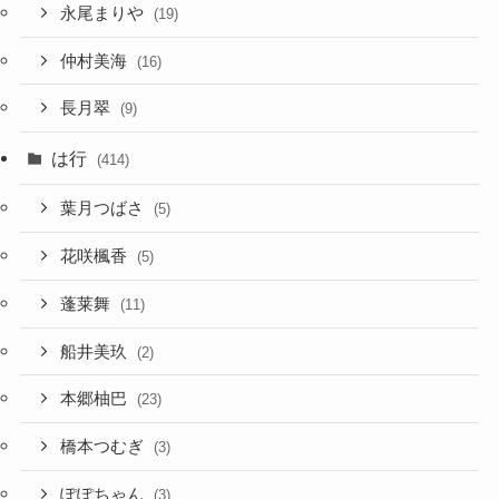
永尾まりや
(19)
仲村美海
(16)
長月翠
(9)
は行
(414)
葉月つばさ
(5)
花咲楓香
(5)
蓬莱舞
(11)
船井美玖
(2)
本郷柚巴
(23)
橋本つむぎ
(3)
ぽぽちゃん
(3)