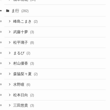
ま行
(282)
峰島こまき
(2)
武藤十夢
(3)
松平璃子
(8)
まるぴ
(2)
村山優香
(3)
森脇梨々夏
(2)
水野瞳
(6)
松本日向
(2)
三田悠貴
(3)