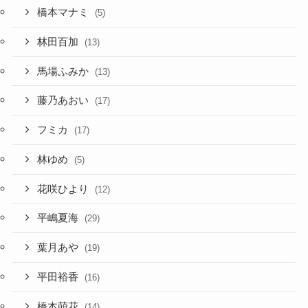
橋本マナミ
(5)
林田百加
(13)
馬場ふみか
(13)
藤乃あおい
(17)
フミカ
(17)
林ゆめ
(5)
花咲ひより
(12)
平嶋夏海
(29)
葉月あや
(19)
平田裕香
(16)
橋本萌花
(14)