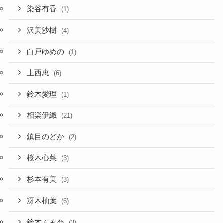
染谷有香
(1)
沢美沙樹
(4)
白戸ゆめの
(1)
上西恵
(6)
鈴木愛理
(1)
相楽伊織
(21)
鎮目のどか
(2)
桜木心菜
(3)
杉本有美
(3)
冴木柚葉
(6)
鈴木ふみ奈
(3)