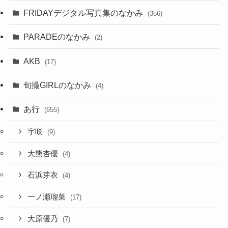
FRIDAYデジタル写真集のなかみ
(356)
PARADEのなかみ
(2)
AKB
(17)
旬撮GIRLのなかみ
(4)
あ行
(655)
宇咲
(9)
大熊杏優
(4)
石浜芽衣
(4)
一ノ瀬瑠菜
(17)
大原優乃
(7)