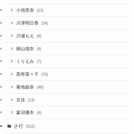
小池里奈
(13)
川津明日香
(34)
川瀬もえ
(8)
桐山瑠衣
(9)
くりえみ
(7)
黒嵜菜々子
(33)
菊地姫奈
(48)
京佳
(13)
蓼沼優衣
(4)
さ行
(522)