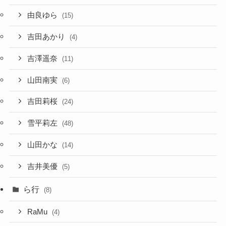
由良ゆら
(15)
吉田あかり
(4)
吉澤遥奈
(11)
山田南実
(6)
吉田莉桜
(24)
雪平莉左
(48)
山田かな
(14)
吉井美優
(5)
ら行
(8)
RaMu
(4)