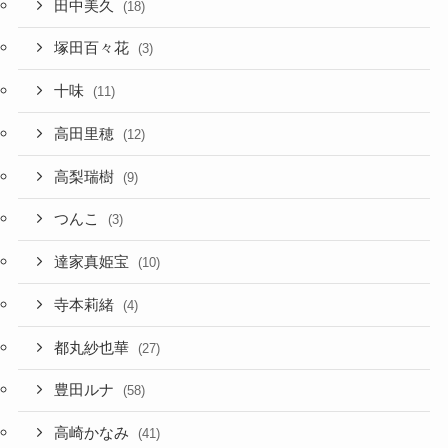
田中美久
(18)
塚田百々花
(3)
十味
(11)
高田里穂
(12)
高梨瑞樹
(9)
つんこ
(3)
達家真姫宝
(10)
寺本莉緒
(4)
都丸紗也華
(27)
豊田ルナ
(58)
高崎かなみ
(41)