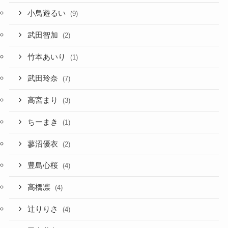
小鳥遊るい
(9)
武田智加
(2)
竹本あいり
(1)
武田玲奈
(7)
高宮まり
(3)
ちーまき
(1)
蓼沼優衣
(2)
豊島心桜
(4)
高橋凛
(4)
辻りりさ
(4)