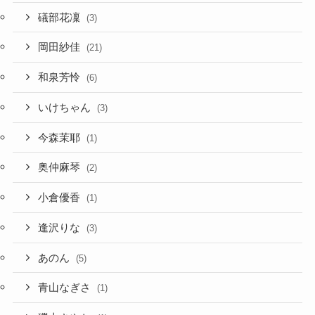
礒部花凜
(3)
岡田紗佳
(21)
和泉芳怜
(6)
いけちゃん
(3)
今森茉耶
(1)
奥仲麻琴
(2)
小倉優香
(1)
逢沢りな
(3)
あのん
(5)
青山なぎさ
(1)