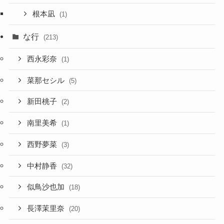
根本凪
(1)
な行
(213)
西永彩奈
(1)
菜那セシル
(5)
新田桃子
(2)
南里美希
(1)
西野夢菜
(3)
中村静香
(32)
似鳥沙也加
(18)
長澤茉里奈
(20)