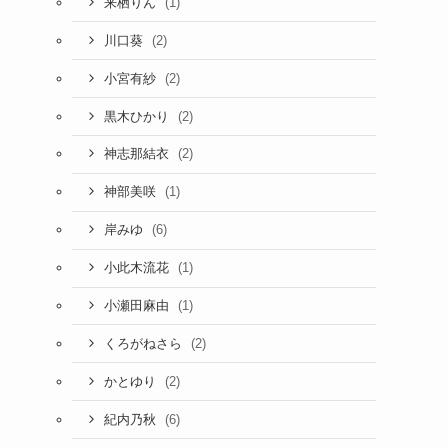
(1)
来栖りん
(2)
川口葵
(2)
小宮有紗
(2)
黒木ひかり
(2)
神志那結衣
(1)
神部美咲
(6)
岸みゆ
(1)
小此木流花
(1)
小瀬田麻由
(2)
くろがねさら
(2)
かとゆり
(6)
紀内乃秋