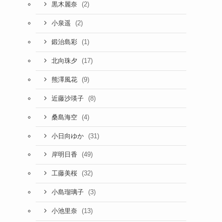
(2)
黒木麗奈
(2)
小泉遥
(1)
鍛治島彩
(17)
北向珠夕
(9)
熊澤風花
(8)
近藤沙瑛子
(4)
桑島海空
(31)
小日向ゆか
(49)
岸明日香
(32)
工藤美桜
(3)
小島瑠璃子
(13)
小池里奈