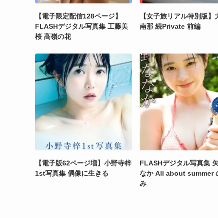
【電子限定配信128ページ】
【女子旅リアル特別版】
FLASHデジタル写真集 工藤美
南那 続Private 前編
桜 高嶺の花
【電子版62ページ増】小野寺梓
FLASHデジタル写真集 
1st写真集 偶像に生きる
なか All about summe
み