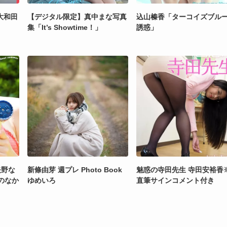
大和田
【デジタル限定】真中まな写真
込山榛香「ターコイズブル
集「It’s Showtime！」
誘惑」
矢野な
新條由芽 週プレ Photo Book
魅惑の寺田先生 寺田安裕香
r のなか
ゆめいろ
直筆サインコメント付き