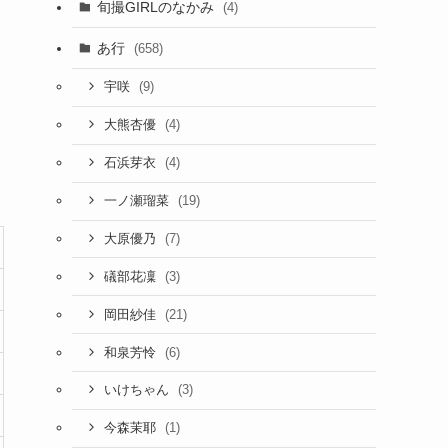
旬撮GIRLのなかみ
(4)
あ行
(658)
(9)
宇咲
(4)
大熊杏優
(4)
石浜芽衣
(19)
一ノ瀬瑠菜
(7)
大原優乃
(3)
礒部花凜
(21)
岡田紗佳
(6)
和泉芳怜
(3)
いけちゃん
(1)
今森茉耶