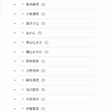
(2)
奥仲麻琴
(1)
小倉優香
(3)
逢沢りな
(5)
あのん
(1)
青山なぎさ
(1)
磯山さやか
(1)
岡本杷奈
(3)
小野寺梓
(3)
麻生果恩
(6)
浅川梨奈
(1)
今村美月
(2)
伊藤愛真