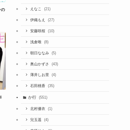
(21)
えなこ
ーの
(27)
伊織もえ
(10)
安藤咲桜
(8)
浅倉唯
(5)
朝日ななみ
(43)
奥山かずさ
(4)
薄井しお里
(35)
石田桃香
か行
※
(551)
(1)
北村優衣
(4)
兒玉遥