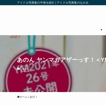
アイドル写真集の中身を紹介 | アイドル写真集のなかみ
あのん ヤンマガアザーっす！＜YM
あ行
ホーム
あ行