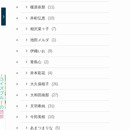
(11)
榎原依那
(10)
井桁弘恵
(7)
相沢菜々子
(1)
池田メルダ
(9)
伊織いお
(2)
青島心
(4)
井本彩花
(26)
大久保桜子
(27)
大和田南那
(31)
天羽希純
(10)
今田美桜
(5)
あまつまりな