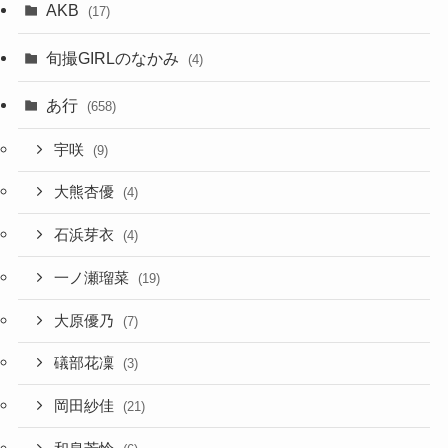
AKB
(17)
旬撮GIRLのなかみ
(4)
あ行
(658)
宇咲
(9)
大熊杏優
(4)
石浜芽衣
(4)
一ノ瀬瑠菜
(19)
大原優乃
(7)
礒部花凜
(3)
岡田紗佳
(21)