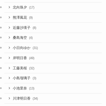
北向珠夕
(17)
熊澤風花
(9)
近藤沙瑛子
(8)
桑島海空
(4)
小日向ゆか
(31)
岸明日香
(49)
工藤美桜
(32)
小島瑠璃子
(3)
小池里奈
(13)
川津明日香
(34)