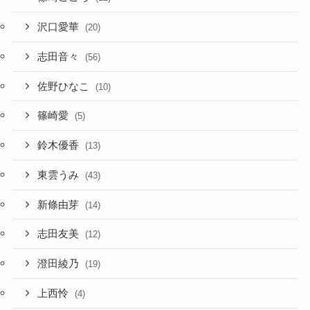
沢口愛華
(20)
志田音々
(56)
佐野ひなこ
(10)
篠崎愛
(5)
鈴木優香
(13)
東雲うみ
(43)
新條由芽
(14)
志田友美
(12)
澄田綾乃
(19)
上西怜
(4)