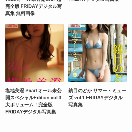
完全版 FRIDAYデジタル写
真集 無料画像
塩地美澄 Pearl オール未公
鎮目のどか サマー・ミュー
開スペシャルEdition vol.3
ズ vol.1 FRIDAYデジタル
大ボリューム！完全版
写真集
FRIDAYデジタル写真集