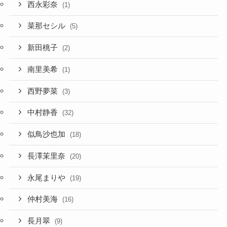
西永彩奈
(1)
菜那セシル
(5)
新田桃子
(2)
南里美希
(1)
西野夢菜
(3)
中村静香
(32)
似鳥沙也加
(18)
長澤茉里奈
(20)
永尾まりや
(19)
仲村美海
(16)
長月翠
(9)