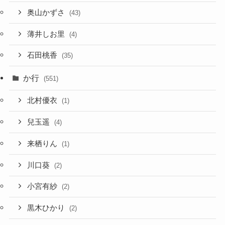
奥山かずさ
(43)
薄井しお里
(4)
石田桃香
(35)
か行
(551)
北村優衣
(1)
兒玉遥
(4)
来栖りん
(1)
川口葵
(2)
小宮有紗
(2)
黒木ひかり
(2)