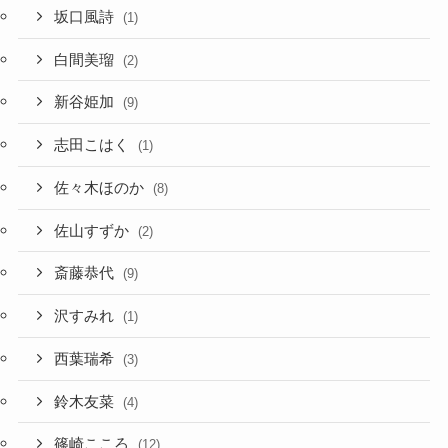
坂口風詩
(1)
白間美瑠
(2)
新谷姫加
(9)
志田こはく
(1)
佐々木ほのか
(8)
佐山すずか
(2)
斎藤恭代
(9)
沢すみれ
(1)
西葉瑞希
(3)
鈴木友菜
(4)
篠崎こころ
(12)