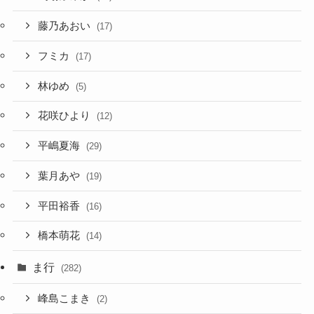
藤乃あおい
(17)
フミカ
(17)
林ゆめ
(5)
花咲ひより
(12)
平嶋夏海
(29)
葉月あや
(19)
平田裕香
(16)
橋本萌花
(14)
ま行
(282)
峰島こまき
(2)