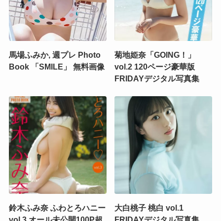
馬場ふみか, 週プレ Photo
菊地姫奈「GOING！」
Book 「SMILE」 無料画像
vol.2 120ページ豪華版
FRIDAYデジタル写真集
鈴木ふみ奈 ふわとろハニー
大白桃子 桃白 vol.1
vol.3 オール未公開100P超
FRIDAYデジタル写真集