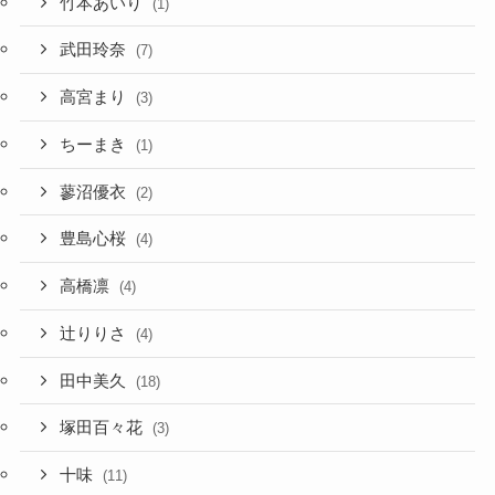
竹本あいり
(1)
武田玲奈
(7)
高宮まり
(3)
ちーまき
(1)
蓼沼優衣
(2)
豊島心桜
(4)
高橋凛
(4)
辻りりさ
(4)
田中美久
(18)
塚田百々花
(3)
十味
(11)