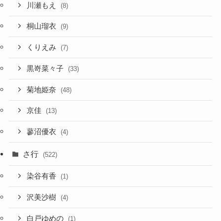
川瀬もえ
(8)
桐山瑠衣
(9)
くりえみ
(7)
黒嵜菜々子
(33)
菊地姫奈
(48)
京佳
(13)
蓼沼優衣
(4)
さ行
(522)
染谷有香
(1)
沢美沙樹
(4)
白戸ゆめの
(1)