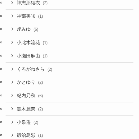
神志那結衣
(2)
神部美咲
(1)
岸みゆ
(6)
小此木流花
(1)
小瀬田麻由
(1)
くろがねさら
(2)
かとゆり
(2)
紀内乃秋
(6)
黒木麗奈
(2)
小泉遥
(2)
鍛治島彩
(1)