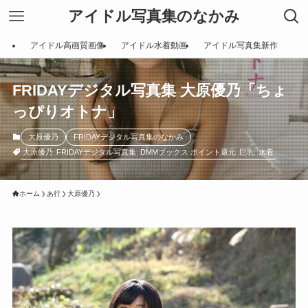
アイドル写真集のなかみ
アイドル高画質画像
アイドル水着動画
アイドル写真集新作
FRIDAYデジタル写真集 大原優乃「ちょ
っぴりオトナ」
大原優乃
FRIDAYデジタル写真集のなかみ
大原優乃
FRIDAYデジタル写真集
DMMブックス ポイント還元
巨乳
水着
ホーム
あ行
大原優乃