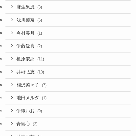
麻生果恩
(3)
浅川梨奈
(6)
今村美月
(1)
伊藤愛真
(2)
榎原依那
(11)
井桁弘恵
(10)
相沢菜々子
(7)
池田メルダ
(1)
伊織いお
(9)
青島心
(2)