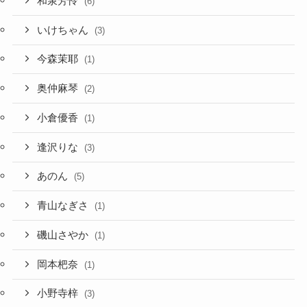
和泉芳怜
(6)
いけちゃん
(3)
今森茉耶
(1)
奥仲麻琴
(2)
小倉優香
(1)
逢沢りな
(3)
あのん
(5)
青山なぎさ
(1)
磯山さやか
(1)
岡本杷奈
(1)
小野寺梓
(3)