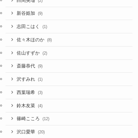
白間美瑠
(2)
新谷姫加
(9)
志田こはく
(1)
佐々木ほのか
(8)
佐山すずか
(2)
斎藤恭代
(9)
沢すみれ
(1)
西葉瑞希
(3)
鈴木友菜
(4)
篠崎こころ
(12)
沢口愛華
(20)