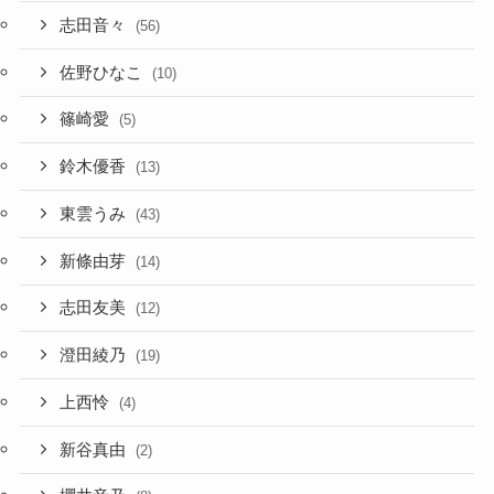
志田音々
(56)
佐野ひなこ
(10)
篠崎愛
(5)
鈴木優香
(13)
東雲うみ
(43)
新條由芽
(14)
志田友美
(12)
澄田綾乃
(19)
上西怜
(4)
新谷真由
(2)