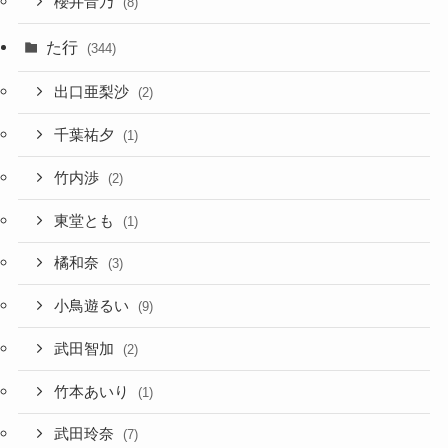
櫻井音乃
(8)
た行
(344)
出口亜梨沙
(2)
千葉祐夕
(1)
竹内渉
(2)
東堂とも
(1)
橘和奈
(3)
小鳥遊るい
(9)
武田智加
(2)
竹本あいり
(1)
武田玲奈
(7)