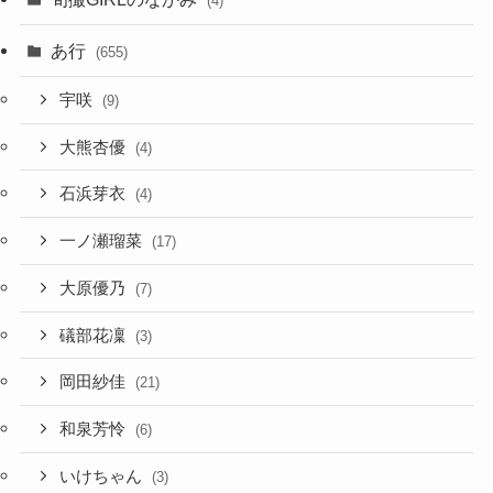
(4)
あ行
(655)
宇咲
(9)
大熊杏優
(4)
石浜芽衣
(4)
一ノ瀬瑠菜
(17)
大原優乃
(7)
礒部花凜
(3)
岡田紗佳
(21)
和泉芳怜
(6)
いけちゃん
(3)