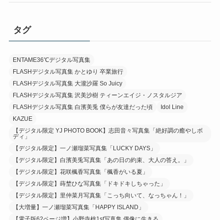
タグ
ENTAME36℃デジタル写真集
FLASHデジタル写真集 かとゆり 卒業旅行
FLASHデジタル写真集 大瀧沙羅 So Juicy
FLASHデジタル写真集 沢美沙樹 ティーンエイジ・ノスタルジア
FLASHデジタル写真集 白濱美兎 僕らが友達だった頃
Idol Line
KAZUE
【デジタル限定 YJ PHOTO BOOK】志田音々写真集「絶好調の癒やしボ
ディ」
【デジタル限定】一ノ瀬瑠菜写真集「LUCKY DAYS」
【デジタル限定】白濱美兎写真集「あの日の約束、大人の答え。」
【デジタル限定】花咲楓香写真集「楓香がいる夏」
【デジタル限定】蒔埜ひな写真集「ドキドキしちゃった」
【デジタル限定】里仲菜月写真集「こっち向いて、なっちゃん！」
【大増量】一ノ瀬瑠菜写真集「HAPPY ISLAND」
【電子版62ページ増】小野寺梓1st写真集 偶像に生きる