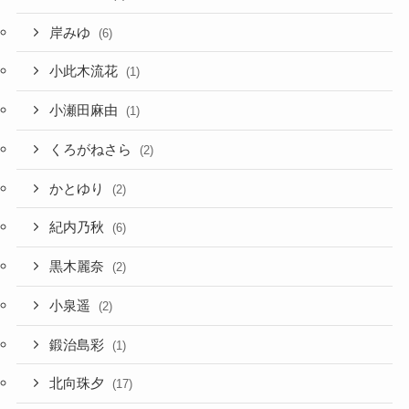
岸みゆ
(6)
小此木流花
(1)
小瀬田麻由
(1)
くろがねさら
(2)
かとゆり
(2)
紀内乃秋
(6)
黒木麗奈
(2)
小泉遥
(2)
鍛治島彩
(1)
北向珠夕
(17)