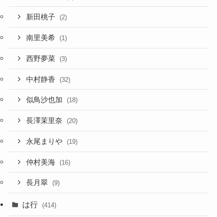
新田桃子
(2)
南里美希
(1)
西野夢菜
(3)
中村静香
(32)
似鳥沙也加
(18)
長澤茉里奈
(20)
永尾まりや
(19)
仲村美海
(16)
長月翠
(9)
は行
(414)