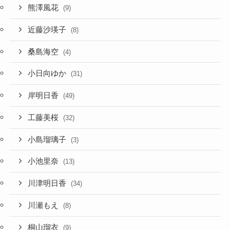
熊澤風花
(9)
近藤沙瑛子
(8)
桑島海空
(4)
小日向ゆか
(31)
岸明日香
(49)
工藤美桜
(32)
小島瑠璃子
(3)
小池里奈
(13)
川津明日香
(34)
川瀬もえ
(8)
桐山瑠衣
(9)