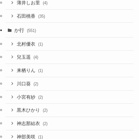
薄井しお里
(4)
石田桃香
(35)
か行
(551)
北村優衣
(1)
兒玉遥
(4)
来栖りん
(1)
川口葵
(2)
小宮有紗
(2)
黒木ひかり
(2)
神志那結衣
(2)
神部美咲
(1)