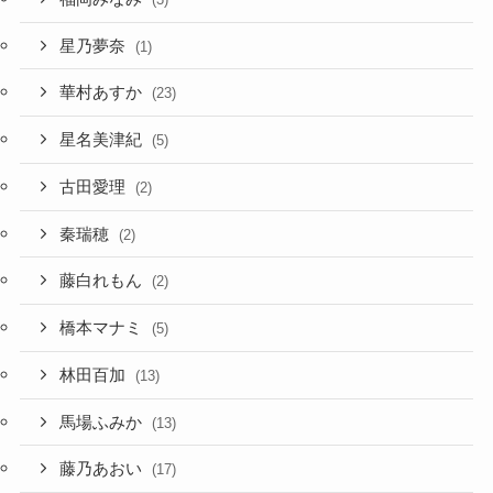
星乃夢奈
(1)
華村あすか
(23)
星名美津紀
(5)
古田愛理
(2)
秦瑞穂
(2)
藤白れもん
(2)
橋本マナミ
(5)
林田百加
(13)
馬場ふみか
(13)
藤乃あおい
(17)