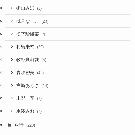
街山みほ
(2)
桃月なしこ
(23)
松下玲緒菜
(4)
村島未悠
(29)
牧野真莉愛
(5)
森咲智美
(42)
宮崎あみさ
(14)
未梨一花
(7)
水湊みお
(7)
や行
(220)