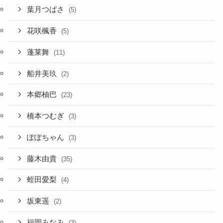
葉月つばさ
(5)
花咲楓香
(5)
蓬莱舞
(11)
船井美玖
(2)
本郷柚巴
(23)
橋本つむぎ
(3)
ぽぽちゃん
(3)
藤木由貴
(35)
蛭田愛梨
(4)
坂東遥
(2)
福岡みなみ
(3)