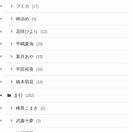
フミカ
(17)
林ゆめ
(5)
花咲ひより
(12)
平嶋夏海
(29)
葉月あや
(19)
平田裕香
(16)
橋本萌花
(14)
ま行
(282)
峰島こまき
(2)
武藤十夢
(3)