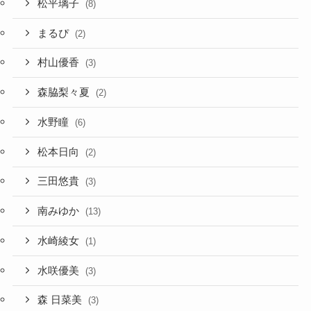
松平璃子
(8)
まるぴ
(2)
村山優香
(3)
森脇梨々夏
(2)
水野瞳
(6)
松本日向
(2)
三田悠貴
(3)
南みゆか
(13)
水崎綾女
(1)
水咲優美
(3)
森 日菜美
(3)