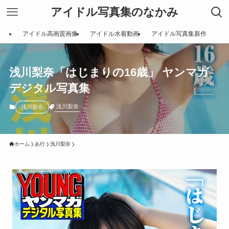
アイドル写真集のなかみ
アイドル高画質画像
アイドル水着動画
アイドル写真集新作
浅川梨奈「はじまりの16歳」 ヤンマガ
デジタル写真集
浅川梨奈
浅川梨奈
ホーム
あ行
浅川梨奈