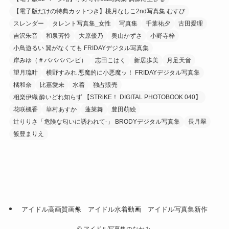
【電子版だけの特典カットつき】桃月なしこ2nd写真集 むすび
スレンダー
タレント写真集_女性
写真集
千葉祐夕
古田愛理
吉沢朱音
和泉芳怜
大原優乃
奥山かずさ
小野寺梓
小鳥遊るい 翼がなくても FRIDAYデジタル写真集
岸みゆ（＃ババババンビ）
志田こはく
新居歩美
月足天音
望月琉叶
横野すみれ 悪魔的に小悪魔ッ！ FRIDAYデジタル写真集
橘和奈
比嘉愛未
水着
独占販売
相楽伊織 酔いどれ知らず 【STRiKE！ DIGITAL PHOTOBOOK 040】
花咲楓香
華村あすか
蓬莱舞
豊田萌絵
辻りりさ「危険な匂いに誘われて-」 BRODYデジタル写真集
長月翠
飯豊まりえ
アイドル高画質画像
アイドル水着動画
アイドル写真集新作