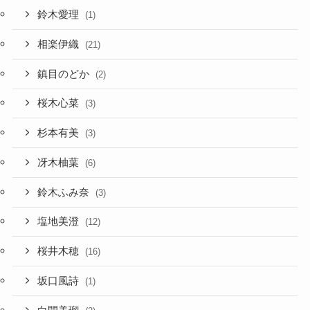
鈴木愛理
(1)
相楽伊織
(21)
鎮目のどか
(2)
桜木心菜
(3)
杉本有美
(3)
冴木柚葉
(6)
鈴木ふみ奈
(3)
塩地美澄
(12)
桜井木穂
(16)
坂口風詩
(1)