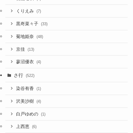
くりえみ
(7)
黒嵜菜々子
(33)
菊地姫奈
(48)
京佳
(13)
蓼沼優衣
(4)
さ行
(522)
染谷有香
(1)
沢美沙樹
(4)
白戸ゆめの
(1)
上西恵
(6)