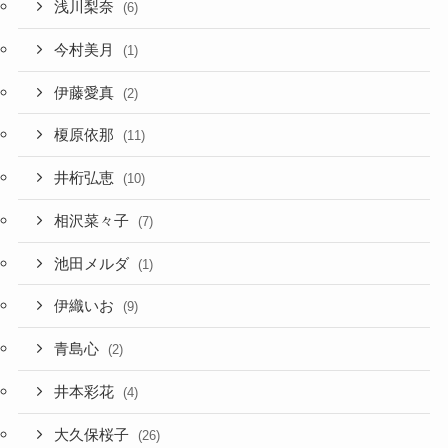
浅川梨奈
(6)
今村美月
(1)
伊藤愛真
(2)
榎原依那
(11)
井桁弘恵
(10)
相沢菜々子
(7)
池田メルダ
(1)
伊織いお
(9)
青島心
(2)
井本彩花
(4)
大久保桜子
(26)