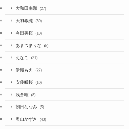
大和田南那
(27)
天羽希純
(30)
今田美桜
(10)
あまつまりな
(5)
えなこ
(21)
伊織もえ
(27)
安藤咲桜
(10)
浅倉唯
(8)
朝日ななみ
(5)
奥山かずさ
(43)