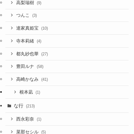
高梨瑞樹
(9)
つんこ
(3)
達家真姫宝
(10)
寺本莉緒
(4)
都丸紗也華
(27)
豊田ルナ
(58)
高崎かなみ
(41)
根本凪
(1)
な行
(213)
西永彩奈
(1)
菜那セシル
(5)