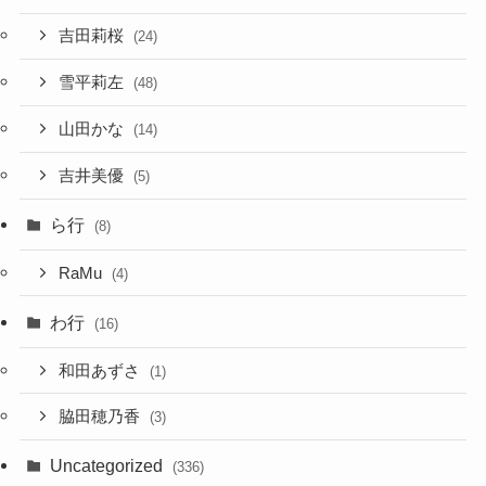
吉田莉桜
(24)
雪平莉左
(48)
山田かな
(14)
吉井美優
(5)
ら行
(8)
RaMu
(4)
わ行
(16)
和田あずさ
(1)
脇田穂乃香
(3)
Uncategorized
(336)