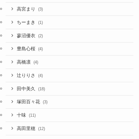
高宮まり
(3)
ちーまき
(1)
蓼沼優衣
(2)
豊島心桜
(4)
高橋凛
(4)
辻りりさ
(4)
田中美久
(18)
塚田百々花
(3)
十味
(11)
高田里穂
(12)