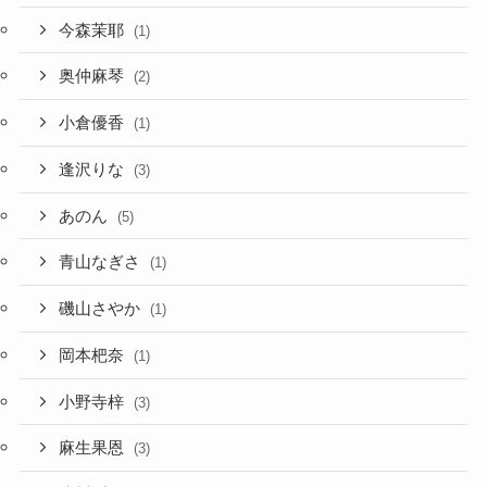
今森茉耶
(1)
奥仲麻琴
(2)
小倉優香
(1)
逢沢りな
(3)
あのん
(5)
青山なぎさ
(1)
磯山さやか
(1)
岡本杷奈
(1)
小野寺梓
(3)
麻生果恩
(3)