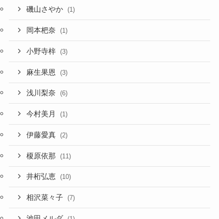
磯山さやか
(1)
岡本杷奈
(1)
小野寺梓
(3)
麻生果恩
(3)
浅川梨奈
(6)
今村美月
(1)
伊藤愛真
(2)
榎原依那
(11)
井桁弘恵
(10)
相沢菜々子
(7)
池田メルダ
(1)