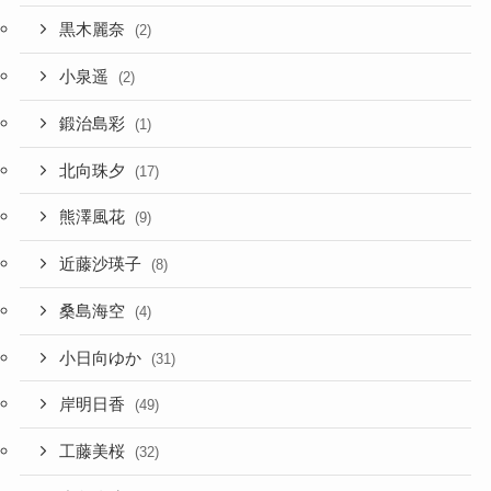
黒木麗奈
(2)
小泉遥
(2)
鍛治島彩
(1)
北向珠夕
(17)
熊澤風花
(9)
近藤沙瑛子
(8)
桑島海空
(4)
小日向ゆか
(31)
岸明日香
(49)
工藤美桜
(32)