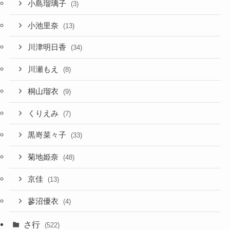
小島瑠璃子
(3)
小池里奈
(13)
川津明日香
(34)
川瀬もえ
(8)
桐山瑠衣
(9)
くりえみ
(7)
黒嵜菜々子
(33)
菊地姫奈
(48)
京佳
(13)
蓼沼優衣
(4)
さ行
(522)