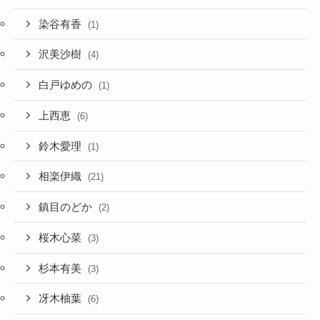
染谷有香
(1)
沢美沙樹
(4)
白戸ゆめの
(1)
上西恵
(6)
鈴木愛理
(1)
相楽伊織
(21)
鎮目のどか
(2)
桜木心菜
(3)
杉本有美
(3)
冴木柚葉
(6)