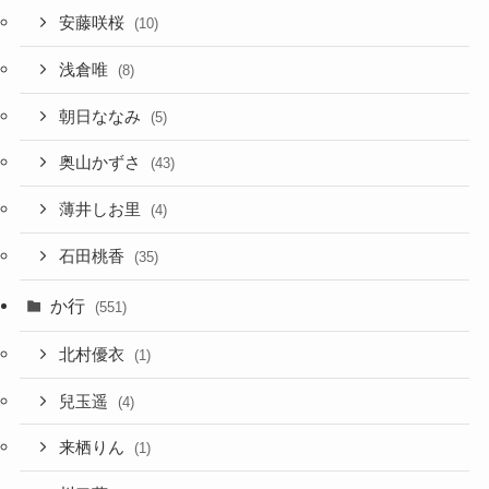
安藤咲桜
(10)
浅倉唯
(8)
朝日ななみ
(5)
奥山かずさ
(43)
薄井しお里
(4)
石田桃香
(35)
か行
(551)
北村優衣
(1)
兒玉遥
(4)
来栖りん
(1)