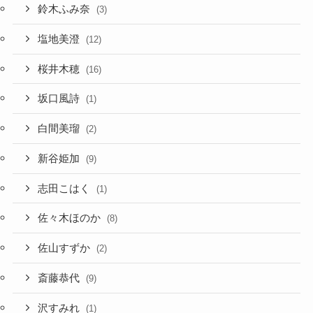
鈴木ふみ奈
(3)
塩地美澄
(12)
桜井木穂
(16)
坂口風詩
(1)
白間美瑠
(2)
新谷姫加
(9)
志田こはく
(1)
佐々木ほのか
(8)
佐山すずか
(2)
斎藤恭代
(9)
沢すみれ
(1)