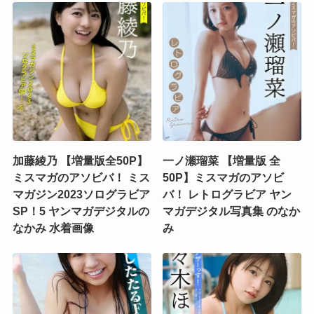
加藤綾乃 【増量版全50P】
一ノ瀬瑠菜 【増量版 全
ミスマガのアソビバ！ ミス
50P】ミスマガのアソビ
マガジン2023ソログラビア
バ！ レトログラビア ヤン
SP！5 ヤンマガデジタルの
マガデジタル写真集 のなか
なかみ 水着画像
み