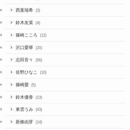
西葉瑞希
(3)
鈴木友菜
(4)
篠崎こころ
(12)
沢口愛華
(20)
志田音々
(56)
佐野ひなこ
(10)
篠崎愛
(5)
鈴木優香
(13)
東雲うみ
(43)
新條由芽
(14)