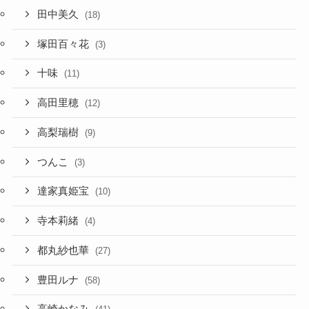
田中美久
(18)
塚田百々花
(3)
十味
(11)
高田里穂
(12)
高梨瑞樹
(9)
つんこ
(3)
達家真姫宝
(10)
寺本莉緒
(4)
都丸紗也華
(27)
豊田ルナ
(58)