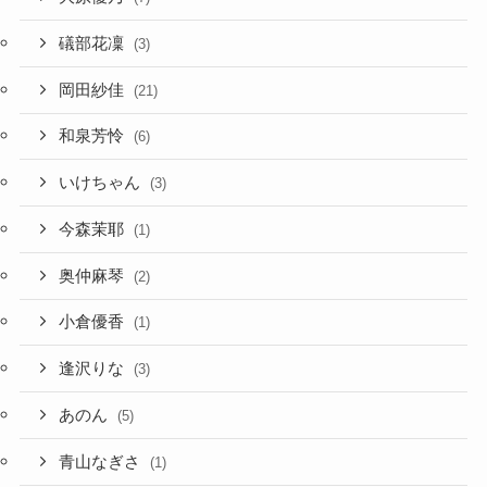
礒部花凜
(3)
岡田紗佳
(21)
和泉芳怜
(6)
いけちゃん
(3)
今森茉耶
(1)
奥仲麻琴
(2)
小倉優香
(1)
逢沢りな
(3)
あのん
(5)
青山なぎさ
(1)