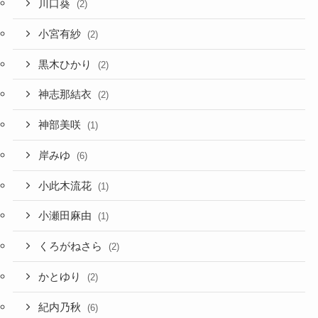
川口葵
(2)
小宮有紗
(2)
黒木ひかり
(2)
神志那結衣
(2)
神部美咲
(1)
岸みゆ
(6)
小此木流花
(1)
小瀬田麻由
(1)
くろがねさら
(2)
かとゆり
(2)
紀内乃秋
(6)