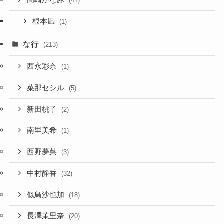
高崎かなみ
(41)
根本凪
(1)
な行
(213)
西永彩奈
(1)
菜那セシル
(5)
新田桃子
(2)
南里美希
(1)
西野夢菜
(3)
中村静香
(32)
似鳥沙也加
(18)
長澤茉里奈
(20)