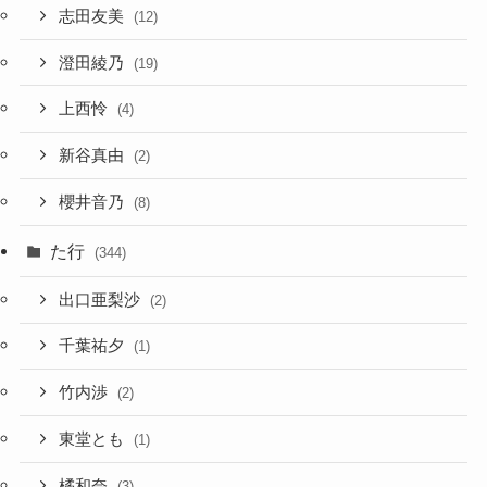
志田友美
(12)
澄田綾乃
(19)
上西怜
(4)
新谷真由
(2)
櫻井音乃
(8)
た行
(344)
出口亜梨沙
(2)
千葉祐夕
(1)
竹内渉
(2)
東堂とも
(1)
橘和奈
(3)