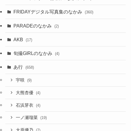
FRIDAYデジタル写真集のなかみ
(360)
PARADEのなかみ
(2)
AKB
(17)
旬撮GIRLのなかみ
(4)
あ行
(658)
宇咲
(9)
大熊杏優
(4)
石浜芽衣
(4)
一ノ瀬瑠菜
(19)
大原優乃
(7)