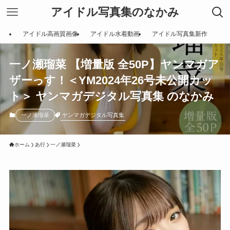
アイドル写真集のなかみ
アイドル高画質画像
アイドル水着動画
アイドル写真集新作
一ノ瀬瑠菜 【増量版 全50P】ヤンマガア
ザーっす！＜YM2024年26号未公開カッ
ト＞ ヤンマガデジタル写真集 のなかみ
ヤンマガデジタル写真集
一ノ瀬瑠菜
ホーム
あ行
一ノ瀬瑠菜