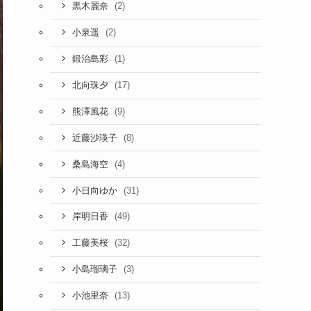
(2)
黒木麗奈
(2)
小泉遥
(1)
鍛治島彩
(17)
北向珠夕
(9)
熊澤風花
(8)
近藤沙瑛子
(4)
桑島海空
(31)
小日向ゆか
(49)
岸明日香
(32)
工藤美桜
(3)
小島瑠璃子
(13)
小池里奈