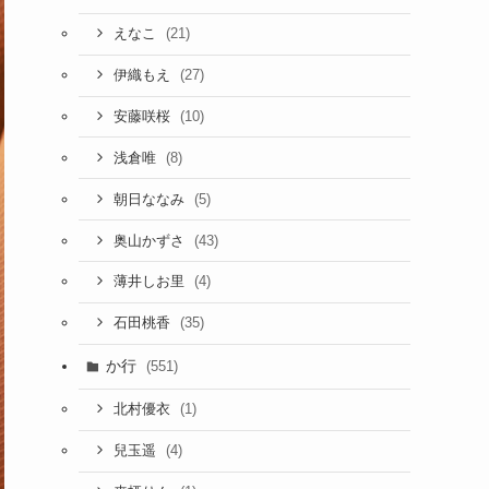
(21)
えなこ
(27)
伊織もえ
(10)
安藤咲桜
(8)
浅倉唯
(5)
朝日ななみ
(43)
奥山かずさ
(4)
薄井しお里
(35)
石田桃香
か行
(551)
(1)
北村優衣
(4)
兒玉遥