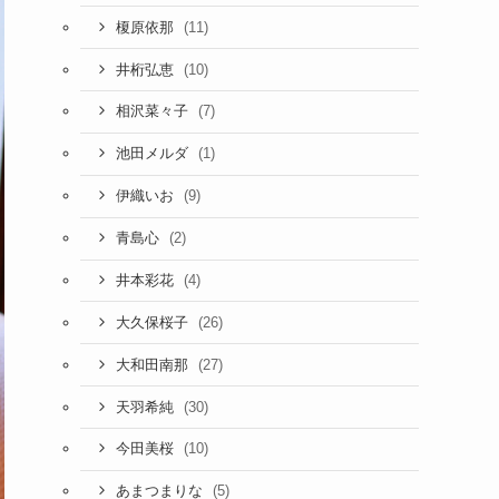
(11)
榎原依那
(10)
井桁弘恵
(7)
相沢菜々子
(1)
池田メルダ
(9)
伊織いお
(2)
青島心
(4)
井本彩花
(26)
大久保桜子
(27)
大和田南那
(30)
天羽希純
(10)
今田美桜
(5)
あまつまりな