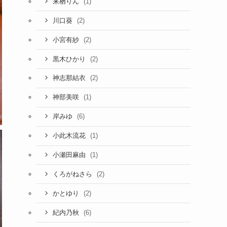
(1)
来栖りん
(2)
川口葵
(2)
小宮有紗
(2)
黒木ひかり
(2)
神志那結衣
(1)
神部美咲
(6)
岸みゆ
(1)
小此木流花
(1)
小瀬田麻由
(2)
くろがねさら
(2)
かとゆり
(6)
紀内乃秋