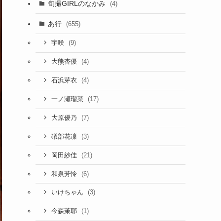
旬撮GIRLのなかみ
(4)
あ行
(655)
(9)
宇咲
(4)
大熊杏優
(4)
石浜芽衣
(17)
一ノ瀬瑠菜
(7)
大原優乃
(3)
礒部花凜
(21)
岡田紗佳
(6)
和泉芳怜
(3)
いけちゃん
(1)
今森茉耶