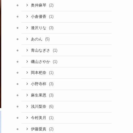
(2)
奥仲麻琴
(1)
小倉優香
(3)
逢沢りな
(5)
あのん
(1)
青山なぎさ
(1)
磯山さやか
(1)
岡本杷奈
(3)
小野寺梓
(3)
麻生果恩
(6)
浅川梨奈
(1)
今村美月
(2)
伊藤愛真