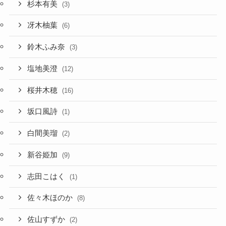
杉本有美
(3)
冴木柚葉
(6)
鈴木ふみ奈
(3)
塩地美澄
(12)
桜井木穂
(16)
坂口風詩
(1)
白間美瑠
(2)
新谷姫加
(9)
志田こはく
(1)
佐々木ほのか
(8)
佐山すずか
(2)