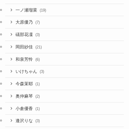
一ノ瀬瑠菜
(19)
大原優乃
(7)
礒部花凜
(3)
岡田紗佳
(21)
和泉芳怜
(6)
いけちゃん
(3)
今森茉耶
(1)
奥仲麻琴
(2)
小倉優香
(1)
逢沢りな
(3)