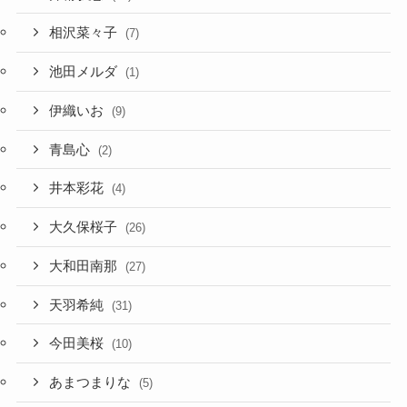
相沢菜々子
(7)
池田メルダ
(1)
伊織いお
(9)
青島心
(2)
井本彩花
(4)
大久保桜子
(26)
大和田南那
(27)
天羽希純
(31)
今田美桜
(10)
あまつまりな
(5)