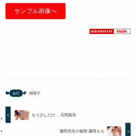
サンプル画像へ
あ行
樹智子
もう少しだけ… 石岡真衣
藤田先生の秘密 藤田もも