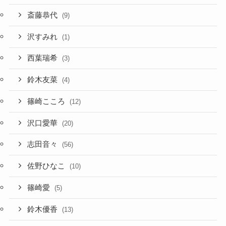
斎藤恭代
(9)
沢すみれ
(1)
西葉瑞希
(3)
鈴木友菜
(4)
篠崎こころ
(12)
沢口愛華
(20)
志田音々
(56)
佐野ひなこ
(10)
篠崎愛
(5)
鈴木優香
(13)