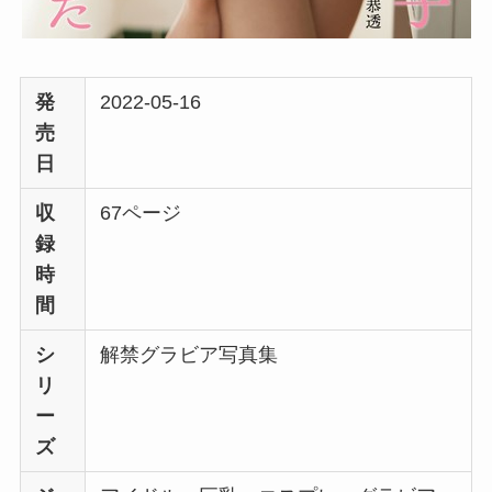
発
2022-05-16
売
日
収
67ページ
録
時
間
シ
解禁グラビア写真集
リ
ー
ズ