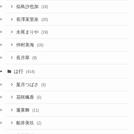
似鳥沙也加
(18)
長澤茉里奈
(20)
永尾まりや
(19)
仲村美海
(16)
長月翠
(9)
は行
(414)
葉月つばさ
(5)
花咲楓香
(5)
蓬莱舞
(11)
船井美玖
(2)