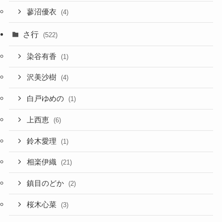
蓼沼優衣
(4)
さ行
(522)
染谷有香
(1)
沢美沙樹
(4)
白戸ゆめの
(1)
上西恵
(6)
鈴木愛理
(1)
相楽伊織
(21)
鎮目のどか
(2)
桜木心菜
(3)