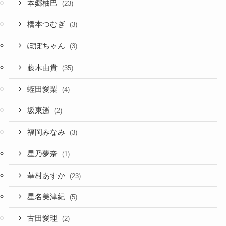
本郷柚巴
(23)
橋本つむぎ
(3)
ぽぽちゃん
(3)
藤木由貴
(35)
蛭田愛梨
(4)
坂東遥
(2)
福岡みなみ
(3)
星乃夢奈
(1)
華村あすか
(23)
星名美津紀
(5)
古田愛理
(2)