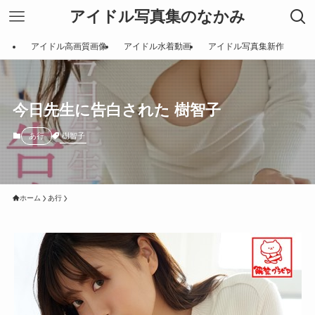
アイドル写真集のなかみ
アイドル高画質画像
アイドル水着動画
アイドル写真集新作
今日先生に告白された 樹智子
樹智子
あ行
ホーム
あ行