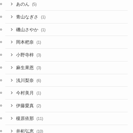
あのん
(5)
青山なぎさ
(1)
磯山さやか
(1)
岡本杷奈
(1)
小野寺梓
(3)
麻生果恩
(3)
浅川梨奈
(6)
今村美月
(1)
伊藤愛真
(2)
榎原依那
(11)
井桁弘恵
(10)