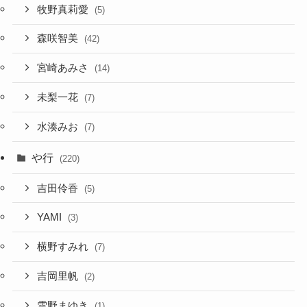
牧野真莉愛
(5)
森咲智美
(42)
宮崎あみさ
(14)
未梨一花
(7)
水湊みお
(7)
や行
(220)
吉田伶香
(5)
YAMI
(3)
横野すみれ
(7)
吉岡里帆
(2)
雪野まゆき
(1)