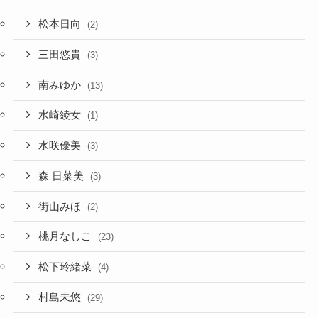
松本日向
(2)
三田悠貴
(3)
南みゆか
(13)
水崎綾女
(1)
水咲優美
(3)
森 日菜美
(3)
街山みほ
(2)
桃月なしこ
(23)
松下玲緒菜
(4)
村島未悠
(29)