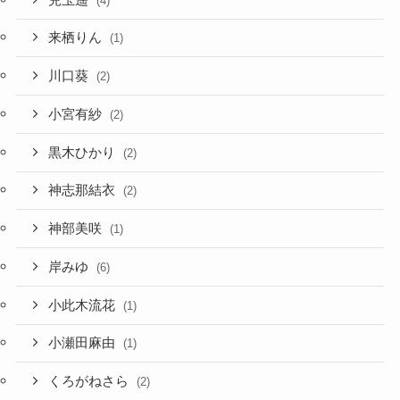
(4)
来栖りん
(1)
川口葵
(2)
小宮有紗
(2)
黒木ひかり
(2)
神志那結衣
(2)
神部美咲
(1)
岸みゆ
(6)
小此木流花
(1)
小瀬田麻由
(1)
くろがねさら
(2)