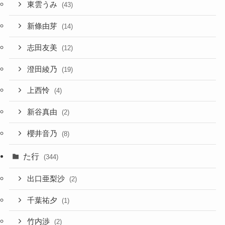
東雲うみ
(43)
新條由芽
(14)
志田友美
(12)
澄田綾乃
(19)
上西怜
(4)
新谷真由
(2)
櫻井音乃
(8)
た行
(344)
出口亜梨沙
(2)
千葉祐夕
(1)
竹内渉
(2)