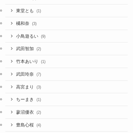
東堂とも
(1)
橘和奈
(3)
小鳥遊るい
(9)
武田智加
(2)
竹本あいり
(1)
武田玲奈
(7)
高宮まり
(3)
ちーまき
(1)
蓼沼優衣
(2)
豊島心桜
(4)