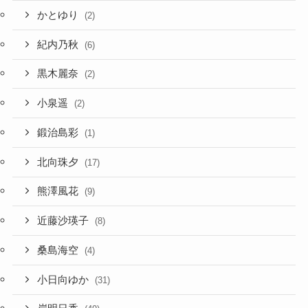
かとゆり
(2)
紀内乃秋
(6)
黒木麗奈
(2)
小泉遥
(2)
鍛治島彩
(1)
北向珠夕
(17)
熊澤風花
(9)
近藤沙瑛子
(8)
桑島海空
(4)
小日向ゆか
(31)