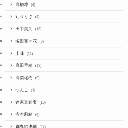
高橋凛
(4)
辻りりさ
(4)
田中美久
(18)
塚田百々花
(3)
十味
(11)
高田里穂
(12)
高梨瑞樹
(9)
つんこ
(3)
達家真姫宝
(10)
寺本莉緒
(4)
都丸紗也華
(27)