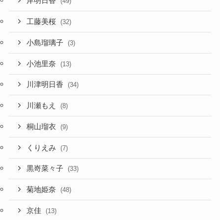
岸明日香
(49)
工藤美桜
(32)
小島瑠璃子
(3)
小池里奈
(13)
川津明日香
(34)
川瀬もえ
(8)
桐山瑠衣
(9)
くりえみ
(7)
黒嵜菜々子
(33)
菊地姫奈
(48)
京佳
(13)