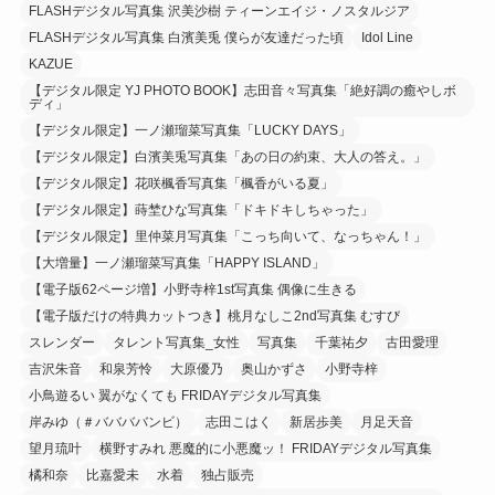
FLASHデジタル写真集 沢美沙樹 ティーンエイジ・ノスタルジア
FLASHデジタル写真集 白濱美兎 僕らが友達だった頃
Idol Line
KAZUE
【デジタル限定 YJ PHOTO BOOK】志田音々写真集「絶好調の癒やしボ
ディ」
【デジタル限定】一ノ瀬瑠菜写真集「LUCKY DAYS」
【デジタル限定】白濱美兎写真集「あの日の約束、大人の答え。」
【デジタル限定】花咲楓香写真集「楓香がいる夏」
【デジタル限定】蒔埜ひな写真集「ドキドキしちゃった」
【デジタル限定】里仲菜月写真集「こっち向いて、なっちゃん！」
【大増量】一ノ瀬瑠菜写真集「HAPPY ISLAND」
【電子版62ページ増】小野寺梓1st写真集 偶像に生きる
【電子版だけの特典カットつき】桃月なしこ2nd写真集 むすび
スレンダー
タレント写真集_女性
写真集
千葉祐夕
古田愛理
吉沢朱音
和泉芳怜
大原優乃
奥山かずさ
小野寺梓
小鳥遊るい 翼がなくても FRIDAYデジタル写真集
岸みゆ（＃ババババンビ）
志田こはく
新居歩美
月足天音
望月琉叶
横野すみれ 悪魔的に小悪魔ッ！ FRIDAYデジタル写真集
橘和奈
比嘉愛未
水着
独占販売