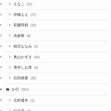
えなこ
(21)
伊織もえ
(27)
安藤咲桜
(10)
浅倉唯
(8)
朝日ななみ
(5)
奥山かずさ
(43)
薄井しお里
(4)
石田桃香
(35)
か行
(551)
北村優衣
(1)
兒玉遥