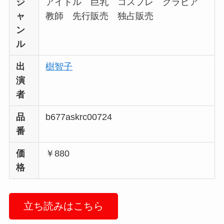
ジ
アイドル 巨乳 コスプレ グラビア
ャ
教師 先行販売 独占販売
ン
ル
出
樹智子
演
者
品
b677askrc00724
番
価
￥880
格
立ち読みはこちら