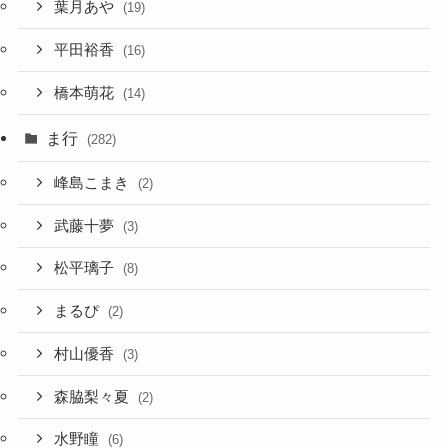
葉月あや
(19)
平田裕香
(16)
橋本萌花
(14)
ま行
(282)
峰島こまき
(2)
武藤十夢
(3)
松平璃子
(8)
まるぴ
(2)
村山優香
(3)
森脇梨々夏
(2)
水野瞳
(6)