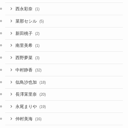
西永彩奈
(1)
菜那セシル
(5)
新田桃子
(2)
南里美希
(1)
西野夢菜
(3)
中村静香
(32)
似鳥沙也加
(18)
長澤茉里奈
(20)
永尾まりや
(19)
仲村美海
(16)