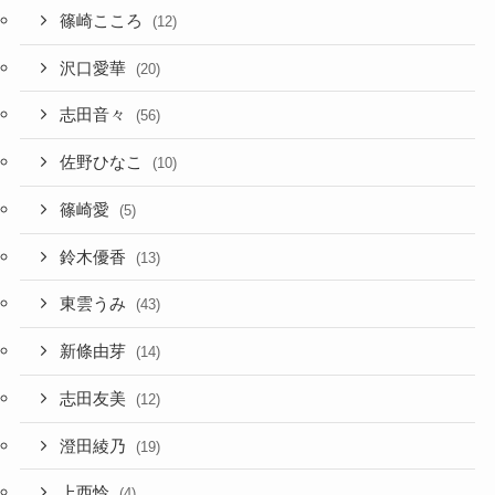
篠崎こころ
(12)
沢口愛華
(20)
志田音々
(56)
佐野ひなこ
(10)
篠崎愛
(5)
鈴木優香
(13)
東雲うみ
(43)
新條由芽
(14)
志田友美
(12)
澄田綾乃
(19)
上西怜
(4)