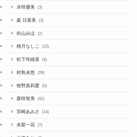
水咲優美
(3)
森 日菜美
(3)
街山みほ
(2)
桃月なしこ
(23)
松下玲緒菜
(4)
村島未悠
(29)
牧野真莉愛
(5)
森咲智美
(42)
宮崎あみさ
(14)
未梨一花
(7)