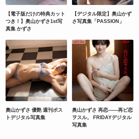
【電子版だけの特典カット
【デジタル限定】奥山かず
つき！】奥山かずさ1st写
さ写真集「PASSION」
真集 かずさ
奧山かずさ 優艶 週刊ポス
奥山かずさ 再恋――再ビ恋
トデジタル写真集
ヲスル。 FRIDAYデジタル
写真集