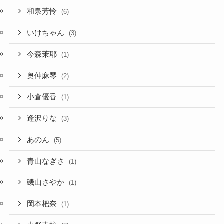
和泉芳怜
(6)
いけちゃん
(3)
今森茉耶
(1)
奥仲麻琴
(2)
小倉優香
(1)
逢沢りな
(3)
あのん
(5)
青山なぎさ
(1)
磯山さやか
(1)
岡本杷奈
(1)