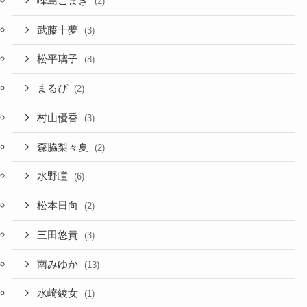
峰島こまき
(2)
武藤十夢
(3)
松平璃子
(8)
まるぴ
(2)
村山優香
(3)
森脇梨々夏
(2)
水野瞳
(6)
松本日向
(2)
三田悠貴
(3)
南みゆか
(13)
水崎綾女
(1)