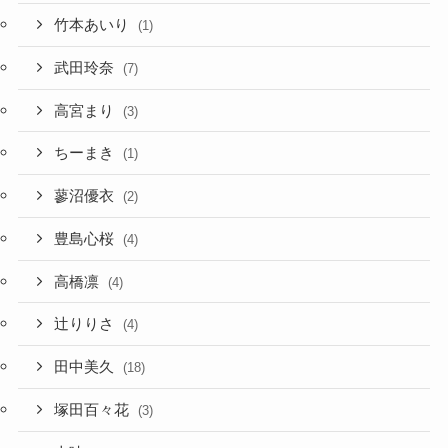
竹本あいり
(1)
武田玲奈
(7)
高宮まり
(3)
ちーまき
(1)
蓼沼優衣
(2)
豊島心桜
(4)
高橋凛
(4)
辻りりさ
(4)
田中美久
(18)
塚田百々花
(3)