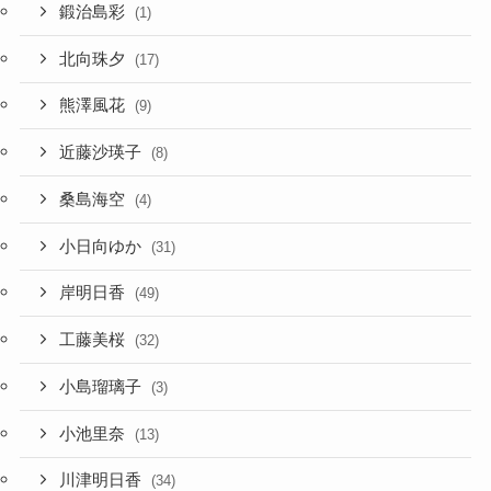
鍛治島彩
(1)
北向珠夕
(17)
熊澤風花
(9)
近藤沙瑛子
(8)
桑島海空
(4)
小日向ゆか
(31)
岸明日香
(49)
工藤美桜
(32)
小島瑠璃子
(3)
小池里奈
(13)
川津明日香
(34)