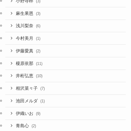
小野寺梓
(3)
麻生果恩
(3)
浅川梨奈
(6)
今村美月
(1)
伊藤愛真
(2)
榎原依那
(11)
井桁弘恵
(10)
相沢菜々子
(7)
池田メルダ
(1)
伊織いお
(9)
青島心
(2)