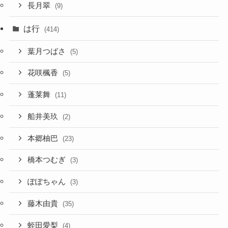
長月翠
(9)
は行
(414)
葉月つばさ
(5)
花咲楓香
(5)
蓬莱舞
(11)
船井美玖
(2)
本郷柚巴
(23)
橋本つむぎ
(3)
ぽぽちゃん
(3)
藤木由貴
(35)
蛭田愛梨
(4)