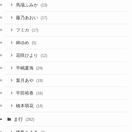
馬場ふみか
(13)
藤乃あおい
(17)
フミカ
(17)
林ゆめ
(5)
花咲ひより
(12)
平嶋夏海
(29)
葉月あや
(19)
平田裕香
(16)
橋本萌花
(14)
ま行
(282)