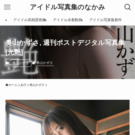
アイドル写真集のなかみ
アイドル高画質画像
アイドル水着動画
アイドル写真集新作
奥山かずさ, 週刊ポストデジタル写真集
[光艶]
奥山かずさ
奥山かずさ
ホーム
あ行
奥山かずさ