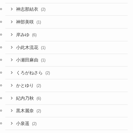
神志那結衣
(2)
神部美咲
(1)
岸みゆ
(6)
小此木流花
(1)
小瀬田麻由
(1)
くろがねさら
(2)
かとゆり
(2)
紀内乃秋
(6)
黒木麗奈
(2)
小泉遥
(2)