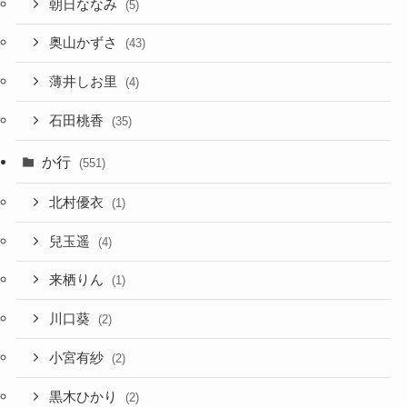
朝日ななみ
(5)
奥山かずさ
(43)
薄井しお里
(4)
石田桃香
(35)
か行
(551)
北村優衣
(1)
兒玉遥
(4)
来栖りん
(1)
川口葵
(2)
小宮有紗
(2)
黒木ひかり
(2)