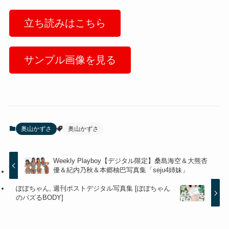
立ち読みはこちら
サンプル画像を見る
奥山かずさ
奥山かずさ
Weekly Playboy【デジタル限定】桑島海空＆大熊杏
優＆紀内乃秋＆本郷柚巴写真集「seju4姉妹」
ぽぽちゃん, 週刊ポストデジタル写真集 [ぽぽちゃん
のバズるBODY]