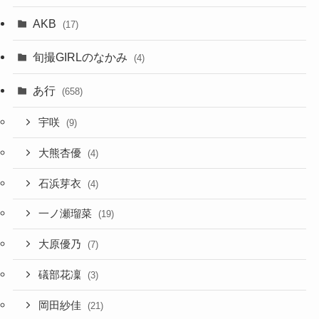
AKB
(17)
旬撮GIRLのなかみ
(4)
あ行
(658)
宇咲
(9)
大熊杏優
(4)
石浜芽衣
(4)
一ノ瀬瑠菜
(19)
大原優乃
(7)
礒部花凜
(3)
岡田紗佳
(21)