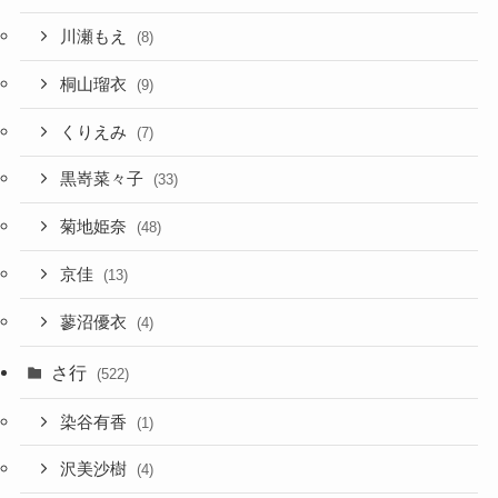
川瀬もえ
(8)
桐山瑠衣
(9)
くりえみ
(7)
黒嵜菜々子
(33)
菊地姫奈
(48)
京佳
(13)
蓼沼優衣
(4)
さ行
(522)
染谷有香
(1)
沢美沙樹
(4)