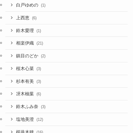
白戸ゆめの
(1)
上西恵
(6)
鈴木愛理
(1)
相楽伊織
(21)
鎮目のどか
(2)
桜木心菜
(3)
杉本有美
(3)
冴木柚葉
(6)
鈴木ふみ奈
(3)
塩地美澄
(12)
桜井木穂
(16)