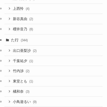
上西怜
(4)
新谷真由
(2)
櫻井音乃
(8)
た行
(344)
出口亜梨沙
(2)
千葉祐夕
(1)
竹内渉
(2)
東堂とも
(1)
橘和奈
(3)
小鳥遊るい
(9)