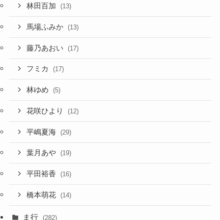
林田百加
(13)
馬場ふみか
(13)
藤乃あおい
(17)
フミカ
(17)
林ゆめ
(5)
花咲ひより
(12)
平嶋夏海
(29)
葉月あや
(19)
平田裕香
(16)
橋本萌花
(14)
ま行
(282)