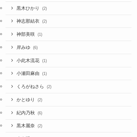
黒木ひかり
(2)
神志那結衣
(2)
神部美咲
(1)
岸みゆ
(6)
小此木流花
(1)
小瀬田麻由
(1)
くろがねさら
(2)
かとゆり
(2)
紀内乃秋
(6)
黒木麗奈
(2)