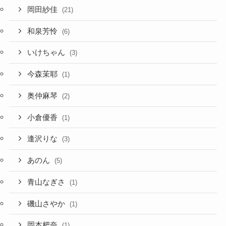
岡田紗佳
(21)
和泉芳怜
(6)
いけちゃん
(3)
今森茉耶
(1)
奥仲麻琴
(2)
小倉優香
(1)
逢沢りな
(3)
あのん
(5)
青山なぎさ
(1)
磯山さやか
(1)
岡本杷奈
(1)