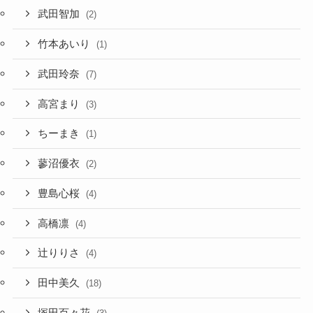
武田智加
(2)
竹本あいり
(1)
武田玲奈
(7)
高宮まり
(3)
ちーまき
(1)
蓼沼優衣
(2)
豊島心桜
(4)
高橋凛
(4)
辻りりさ
(4)
田中美久
(18)
塚田百々花