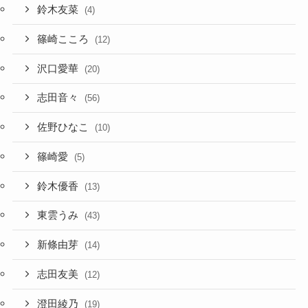
鈴木友菜
(4)
篠崎こころ
(12)
沢口愛華
(20)
志田音々
(56)
佐野ひなこ
(10)
篠崎愛
(5)
鈴木優香
(13)
東雲うみ
(43)
新條由芽
(14)
志田友美
(12)
澄田綾乃
(19)