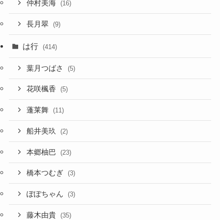
仲村美海
(16)
長月翠
(9)
は行
(414)
葉月つばさ
(5)
花咲楓香
(5)
蓬莱舞
(11)
船井美玖
(2)
本郷柚巴
(23)
橋本つむぎ
(3)
ぽぽちゃん
(3)
藤木由貴
(35)