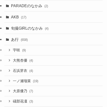
PARADEのなかみ
(2)
AKB
(17)
旬撮GIRLのなかみ
(4)
あ行
(658)
宇咲
(9)
大熊杏優
(4)
石浜芽衣
(4)
一ノ瀬瑠菜
(19)
大原優乃
(7)
礒部花凜
(3)