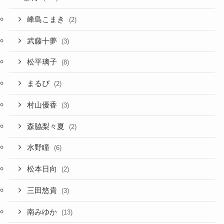
峰島こまき
(2)
武藤十夢
(3)
松平璃子
(8)
まるぴ
(2)
村山優香
(3)
森脇梨々夏
(2)
水野瞳
(6)
松本日向
(2)
三田悠貴
(3)
南みゆか
(13)