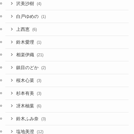
沢美沙樹
(4)
白戸ゆめの
(1)
上西恵
(6)
鈴木愛理
(1)
相楽伊織
(21)
鎮目のどか
(2)
桜木心菜
(3)
杉本有美
(3)
冴木柚葉
(6)
鈴木ふみ奈
(3)
塩地美澄
(12)