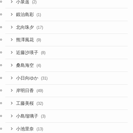
小泉遥
(2)
鍛治島彩
(1)
北向珠夕
(17)
熊澤風花
(9)
近藤沙瑛子
(8)
桑島海空
(4)
小日向ゆか
(31)
岸明日香
(49)
工藤美桜
(32)
小島瑠璃子
(3)
小池里奈
(13)