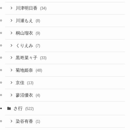
川津明日香
(34)
川瀬もえ
(8)
桐山瑠衣
(9)
くりえみ
(7)
黒嵜菜々子
(33)
菊地姫奈
(48)
京佳
(13)
蓼沼優衣
(4)
さ行
(522)
染谷有香
(1)