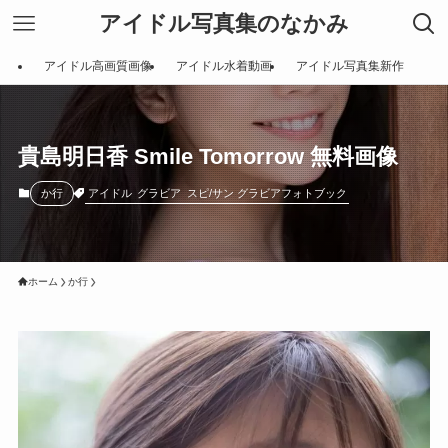
アイドル写真集のなかみ
アイドル高画質画像
アイドル水着動画
アイドル写真集新作
貴島明日香 Smile Tomorrow 無料画像
アイドル
グラビア
スピ/サン グラビアフォトブック
か行
ホーム
か行