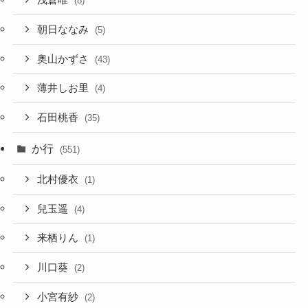
浅倉唯
(8)
朝日ななみ
(5)
奥山かずさ
(43)
薄井しお里
(4)
石田桃香
(35)
か行
(551)
北村優衣
(1)
兒玉遥
(4)
来栖りん
(1)
川口葵
(2)
小宮有紗
(2)