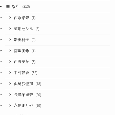
な行
(213)
西永彩奈
(1)
菜那セシル
(5)
新田桃子
(2)
南里美希
(1)
西野夢菜
(3)
中村静香
(32)
似鳥沙也加
(18)
長澤茉里奈
(20)
永尾まりや
(19)