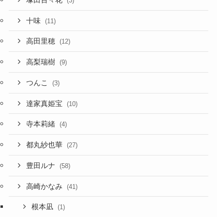
(3)
十味
(11)
高田里穂
(12)
高梨瑞樹
(9)
つんこ
(3)
達家真姫宝
(10)
寺本莉緒
(4)
都丸紗也華
(27)
豊田ルナ
(58)
高崎かなみ
(41)
根本凪
(1)