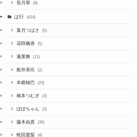
長月翠
(9)
は行
(414)
葉月つばさ
(5)
花咲楓香
(5)
蓬莱舞
(11)
船井美玖
(2)
本郷柚巴
(23)
橋本つむぎ
(3)
ぽぽちゃん
(3)
藤木由貴
(35)
蛭田愛梨
(4)