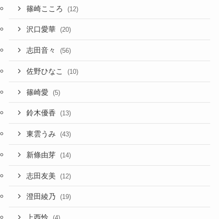
篠崎こころ
(12)
沢口愛華
(20)
志田音々
(56)
佐野ひなこ
(10)
篠崎愛
(5)
鈴木優香
(13)
東雲うみ
(43)
新條由芽
(14)
志田友美
(12)
澄田綾乃
(19)
上西怜
(4)