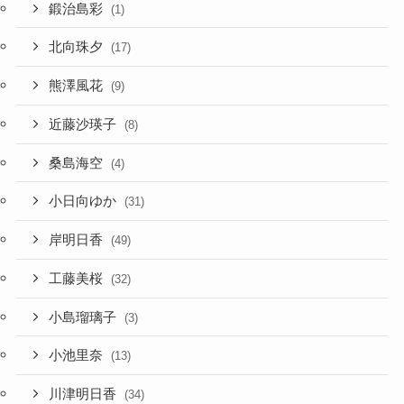
鍛治島彩
(1)
北向珠夕
(17)
熊澤風花
(9)
近藤沙瑛子
(8)
桑島海空
(4)
小日向ゆか
(31)
岸明日香
(49)
工藤美桜
(32)
小島瑠璃子
(3)
小池里奈
(13)
川津明日香
(34)