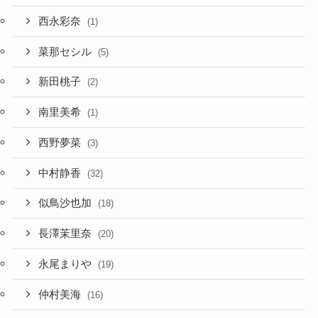
西永彩奈
(1)
菜那セシル
(5)
新田桃子
(2)
南里美希
(1)
西野夢菜
(3)
中村静香
(32)
似鳥沙也加
(18)
長澤茉里奈
(20)
永尾まりや
(19)
仲村美海
(16)