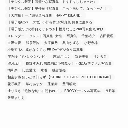
【デジタル限定】蒔埜ひな写真集「ドキドキしちゃった」
【デジタル限定】里仲菜月写真集「こっち向いて、なっちゃん！」
【大増量】一ノ瀬瑠菜写真集「HAPPY ISLAND」
【電子版62ページ増】小野寺梓1st写真集 偶像に生きる
【電子版だけの特典カットつき】桃月なしこ2nd写真集 むすび
スレンダー
タレント写真集_女性
写真集
千葉祐夕
古田愛理
吉沢朱音
和泉芳怜
大原優乃
奥山かずさ
小野寺梓
小鳥遊るい 翼がなくても FRIDAYデジタル写真集
岸みゆ（＃ババババンビ）
志田こはく
新居歩美
月足天音
望月琉叶
横野すみれ 悪魔的に小悪魔ッ！ FRIDAYデジタル写真集
橘和奈
比嘉愛未
水着
独占販売
相楽伊織 酔いどれ知らず 【STRiKE！ DIGITAL PHOTOBOOK 040】
花咲楓香
華村あすか
蓬莱舞
豊田萌絵
辻りりさ「危険な匂いに誘われて-」 BRODYデジタル写真集
長月翠
飯豊まりえ