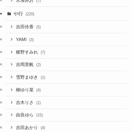
水湊みお
(7)
や行
(220)
吉田伶香
(5)
YAMI
(3)
横野すみれ
(7)
吉岡里帆
(2)
雪野まゆき
(1)
柳ゆり菜
(4)
吉木りさ
(1)
由良ゆら
(15)
吉田あかり
(4)