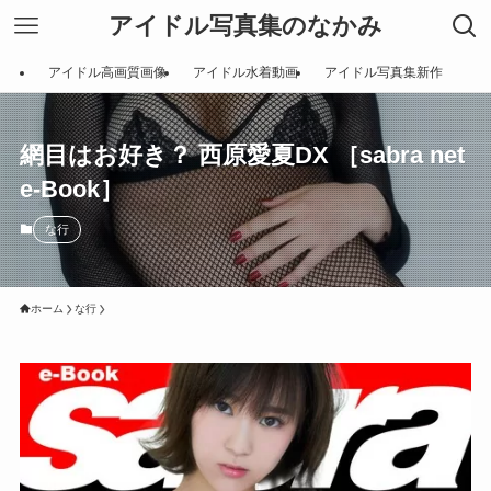
アイドル写真集のなかみ
アイドル高画質画像
アイドル水着動画
アイドル写真集新作
網目はお好き？ 西原愛夏DX ［sabra net
e-Book］
な行
ホーム
な行