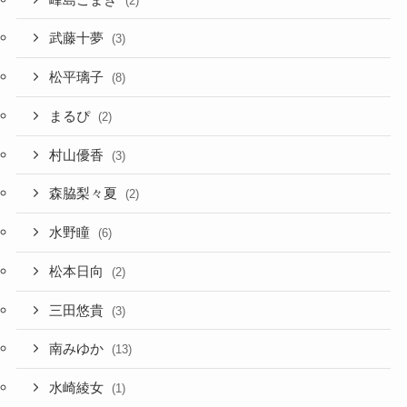
(2)
武藤十夢
(3)
松平璃子
(8)
まるぴ
(2)
村山優香
(3)
森脇梨々夏
(2)
水野瞳
(6)
松本日向
(2)
三田悠貴
(3)
南みゆか
(13)
水崎綾女
(1)