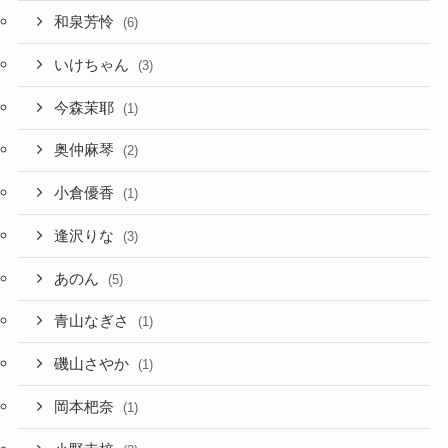
和泉芳怜
(6)
いけちゃん
(3)
今森茉耶
(1)
奥仲麻琴
(2)
小倉優香
(1)
逢沢りな
(3)
あのん
(5)
青山なぎさ
(1)
磯山さやか
(1)
岡本杷奈
(1)