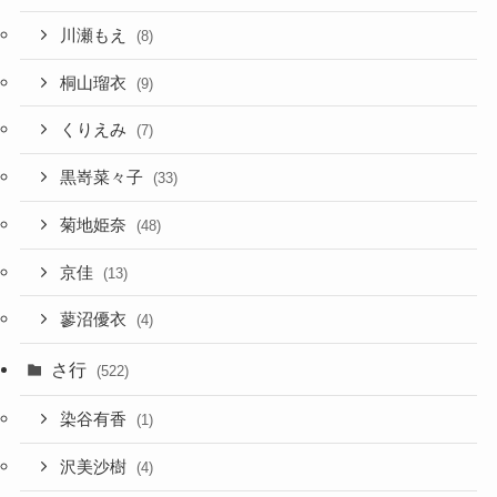
川瀬もえ
(8)
桐山瑠衣
(9)
くりえみ
(7)
黒嵜菜々子
(33)
菊地姫奈
(48)
京佳
(13)
蓼沼優衣
(4)
さ行
(522)
染谷有香
(1)
沢美沙樹
(4)