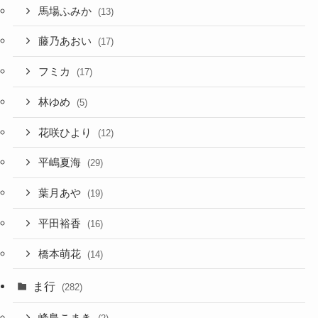
馬場ふみか
(13)
藤乃あおい
(17)
フミカ
(17)
林ゆめ
(5)
花咲ひより
(12)
平嶋夏海
(29)
葉月あや
(19)
平田裕香
(16)
橋本萌花
(14)
ま行
(282)
峰島こまき