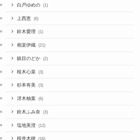
白戸ゆめの
(1)
上西恵
(6)
鈴木愛理
(1)
相楽伊織
(21)
鎮目のどか
(2)
桜木心菜
(3)
杉本有美
(3)
冴木柚葉
(6)
鈴木ふみ奈
(3)
塩地美澄
(12)
桜井木穂
(16)