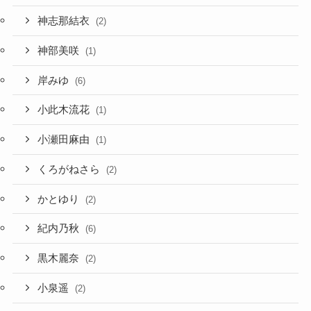
神志那結衣
(2)
神部美咲
(1)
岸みゆ
(6)
小此木流花
(1)
小瀬田麻由
(1)
くろがねさら
(2)
かとゆり
(2)
紀内乃秋
(6)
黒木麗奈
(2)
小泉遥
(2)