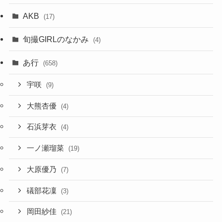
AKB
(17)
旬撮GIRLのなかみ
(4)
あ行
(658)
宇咲
(9)
大熊杏優
(4)
石浜芽衣
(4)
一ノ瀬瑠菜
(19)
大原優乃
(7)
礒部花凜
(3)
岡田紗佳
(21)