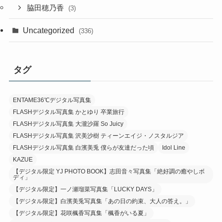
脇田穂乃香
(3)
Uncategorized
(336)
タグ
ENTAME36℃デジタル写真集
FLASHデジタル写真集 かとゆり 卒業旅行
FLASHデジタル写真集 大瀧沙羅 So Juicy
FLASHデジタル写真集 沢美沙樹 ティーンエイジ・ノスタルジア
FLASHデジタル写真集 白濱美兎 僕らが友達だった頃
Idol Line
KAZUE
【デジタル限定 YJ PHOTO BOOK】志田音々写真集「絶好調の癒やしボ
ディ」
【デジタル限定】一ノ瀬瑠菜写真集「LUCKY DAYS」
【デジタル限定】白濱美兎写真集「あの日の約束、大人の答え。」
【デジタル限定】花咲楓香写真集「楓香がいる夏」