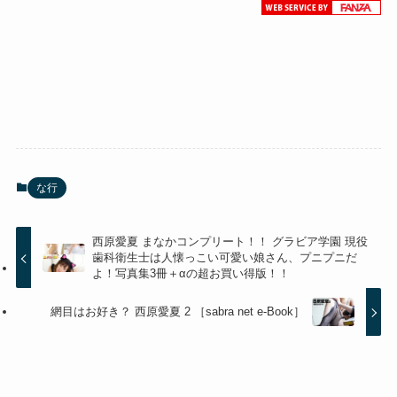
な行
西原愛夏 まなかコンプリート！！ グラビア学園 現役
歯科衛生士は人懐っこい可愛い娘さん、プニプニだ
よ！写真集3冊＋αの超お買い得版！！
網目はお好き？ 西原愛夏 2 ［sabra net e-Book］