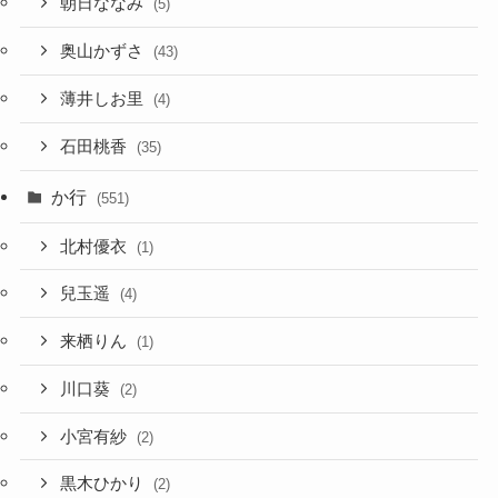
朝日ななみ
(5)
奥山かずさ
(43)
薄井しお里
(4)
石田桃香
(35)
か行
(551)
北村優衣
(1)
兒玉遥
(4)
来栖りん
(1)
川口葵
(2)
小宮有紗
(2)
黒木ひかり
(2)