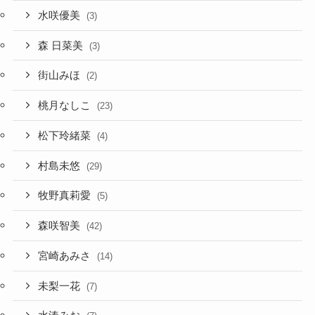
水咲優美
(3)
森 日菜美
(3)
街山みほ
(2)
桃月なしこ
(23)
松下玲緒菜
(4)
村島未悠
(29)
牧野真莉愛
(5)
森咲智美
(42)
宮崎あみさ
(14)
未梨一花
(7)