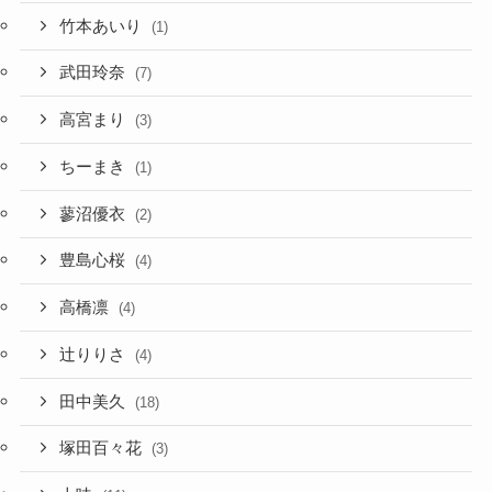
竹本あいり
(1)
武田玲奈
(7)
高宮まり
(3)
ちーまき
(1)
蓼沼優衣
(2)
豊島心桜
(4)
高橋凛
(4)
辻りりさ
(4)
田中美久
(18)
塚田百々花
(3)