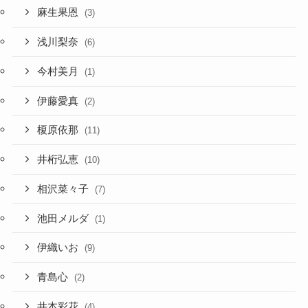
麻生果恩
(3)
浅川梨奈
(6)
今村美月
(1)
伊藤愛真
(2)
榎原依那
(11)
井桁弘恵
(10)
相沢菜々子
(7)
池田メルダ
(1)
伊織いお
(9)
青島心
(2)
井本彩花
(4)