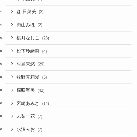
森 日菜美
(3)
街山みほ
(2)
桃月なしこ
(23)
松下玲緒菜
(4)
村島未悠
(29)
牧野真莉愛
(5)
森咲智美
(42)
宮崎あみさ
(14)
未梨一花
(7)
水湊みお
(7)