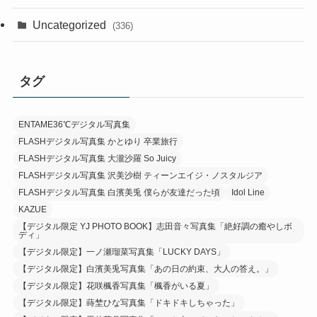
Uncategorized
(336)
タグ
ENTAME36℃デジタル写真集
FLASHデジタル写真集 かとゆり 卒業旅行
FLASHデジタル写真集 大瀧沙羅 So Juicy
FLASHデジタル写真集 沢美沙樹 ティーンエイジ・ノスタルジア
FLASHデジタル写真集 白濱美兎 僕らが友達だった頃
Idol Line
KAZUE
【デジタル限定 YJ PHOTO BOOK】志田音々写真集「絶好調の癒やしボ
ディ」
【デジタル限定】一ノ瀬瑠菜写真集「LUCKY DAYS」
【デジタル限定】白濱美兎写真集「あの日の約束、大人の答え。」
【デジタル限定】花咲楓香写真集「楓香がいる夏」
【デジタル限定】蒔埜ひな写真集「ドキドキしちゃった」