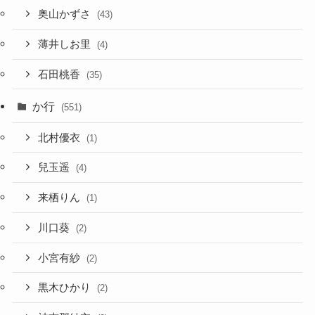
奥山かずさ
(43)
薄井しお里
(4)
石田桃香
(35)
か行
(551)
北村優衣
(1)
兒玉遥
(4)
来栖りん
(1)
川口葵
(2)
小宮有紗
(2)
黒木ひかり
(2)