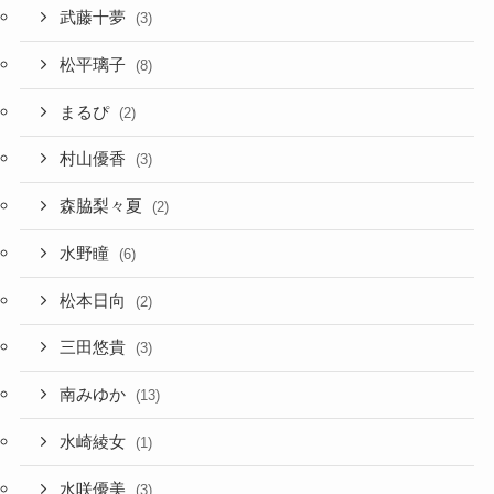
武藤十夢
(3)
松平璃子
(8)
まるぴ
(2)
村山優香
(3)
森脇梨々夏
(2)
水野瞳
(6)
松本日向
(2)
三田悠貴
(3)
南みゆか
(13)
水崎綾女
(1)
水咲優美
(3)