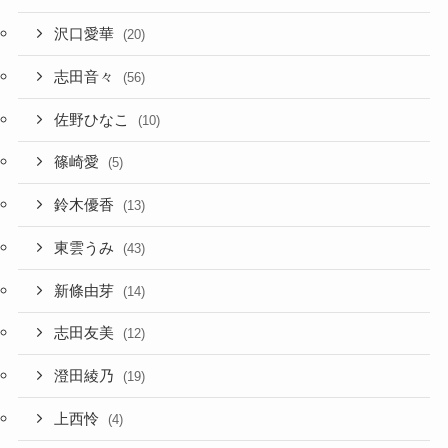
沢口愛華
(20)
志田音々
(56)
佐野ひなこ
(10)
篠崎愛
(5)
鈴木優香
(13)
東雲うみ
(43)
新條由芽
(14)
志田友美
(12)
澄田綾乃
(19)
上西怜
(4)