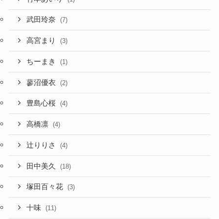
武田玲奈
(7)
高宮まり
(3)
ちーまき
(1)
蓼沼優衣
(2)
豊島心桜
(4)
高橋凛
(4)
辻りりさ
(4)
田中美久
(18)
塚田百々花
(3)
十味
(11)