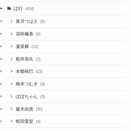
は行
(414)
葉月つばさ
(5)
花咲楓香
(5)
蓬莱舞
(11)
船井美玖
(2)
本郷柚巴
(23)
橋本つむぎ
(3)
ぽぽちゃん
(3)
藤木由貴
(35)
蛭田愛梨
(4)