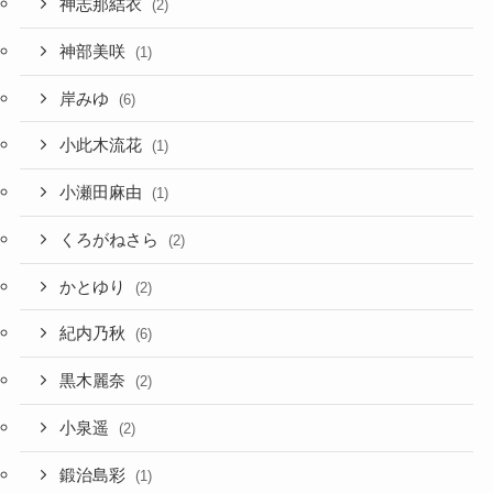
神志那結衣
(2)
神部美咲
(1)
岸みゆ
(6)
小此木流花
(1)
小瀬田麻由
(1)
くろがねさら
(2)
かとゆり
(2)
紀内乃秋
(6)
黒木麗奈
(2)
小泉遥
(2)
鍛治島彩
(1)