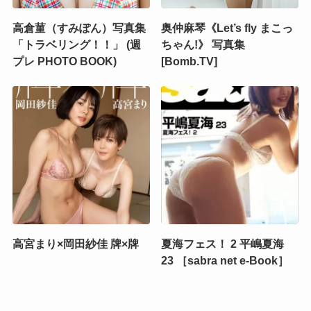
高倉菫（すみぽん）写真集
奥仲麻琴《Let’s fly まこっ
「トラベリング！！」 (週
ちゃん!》 写真集
プレ PHOTO BOOK)
[Bomb.TV]
高宮まり×岡田紗佳 牌×牌
夏海フェス！ 2 平嶋夏海
23 ［sabra net e-Book］