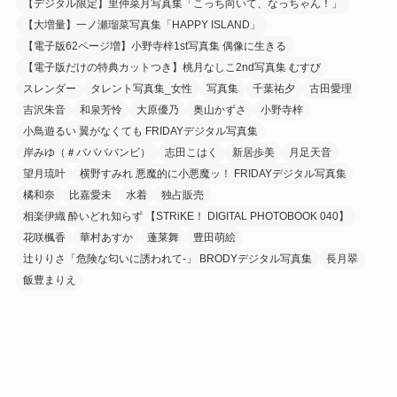
【デジタル限定】里仲菜月写真集「こっち向いて、なっちゃん！」
【大増量】一ノ瀬瑠菜写真集「HAPPY ISLAND」
【電子版62ページ増】小野寺梓1st写真集 偶像に生きる
【電子版だけの特典カットつき】桃月なしこ2nd写真集 むすび
スレンダー
タレント写真集_女性
写真集
千葉祐夕
古田愛理
吉沢朱音
和泉芳怜
大原優乃
奥山かずさ
小野寺梓
小鳥遊るい 翼がなくても FRIDAYデジタル写真集
岸みゆ（＃ババババンビ）
志田こはく
新居歩美
月足天音
望月琉叶
横野すみれ 悪魔的に小悪魔ッ！ FRIDAYデジタル写真集
橘和奈
比嘉愛未
水着
独占販売
相楽伊織 酔いどれ知らず 【STRiKE！ DIGITAL PHOTOBOOK 040】
花咲楓香
華村あすか
蓬莱舞
豊田萌絵
辻りりさ「危険な匂いに誘われて-」 BRODYデジタル写真集
長月翠
飯豊まりえ