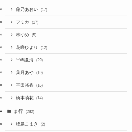
藤乃あおい
(17)
フミカ
(17)
林ゆめ
(5)
花咲ひより
(12)
平嶋夏海
(29)
葉月あや
(19)
平田裕香
(16)
橋本萌花
(14)
ま行
(282)
峰島こまき
(2)