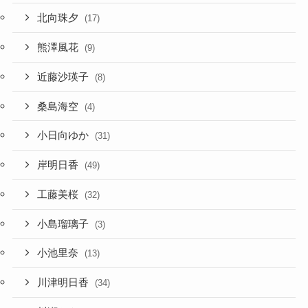
北向珠夕
(17)
熊澤風花
(9)
近藤沙瑛子
(8)
桑島海空
(4)
小日向ゆか
(31)
岸明日香
(49)
工藤美桜
(32)
小島瑠璃子
(3)
小池里奈
(13)
川津明日香
(34)