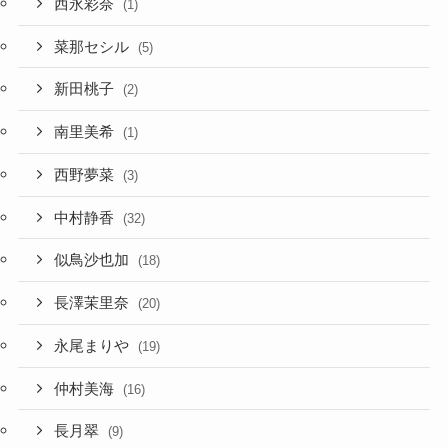
西永彩奈
(1)
菜那セシル
(5)
新田桃子
(2)
南里美希
(1)
西野夢菜
(3)
中村静香
(32)
似鳥沙也加
(18)
長澤茉里奈
(20)
永尾まりや
(19)
仲村美海
(16)
長月翠
(9)