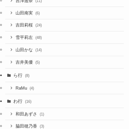
吉澤遥奈
(11)
山田南実
(6)
吉田莉桜
(24)
雪平莉左
(48)
山田かな
(14)
吉井美優
(5)
ら行
(8)
RaMu
(4)
わ行
(16)
和田あずさ
(1)
脇田穂乃香
(3)