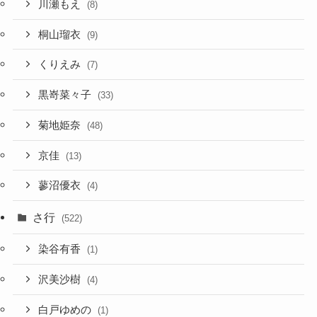
川瀬もえ
(8)
桐山瑠衣
(9)
くりえみ
(7)
黒嵜菜々子
(33)
菊地姫奈
(48)
京佳
(13)
蓼沼優衣
(4)
さ行
(522)
染谷有香
(1)
沢美沙樹
(4)
白戸ゆめの
(1)