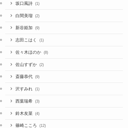
坂口風詩
(1)
白間美瑠
(2)
新谷姫加
(9)
志田こはく
(1)
佐々木ほのか
(8)
佐山すずか
(2)
斎藤恭代
(9)
沢すみれ
(1)
西葉瑞希
(3)
鈴木友菜
(4)
篠崎こころ
(12)