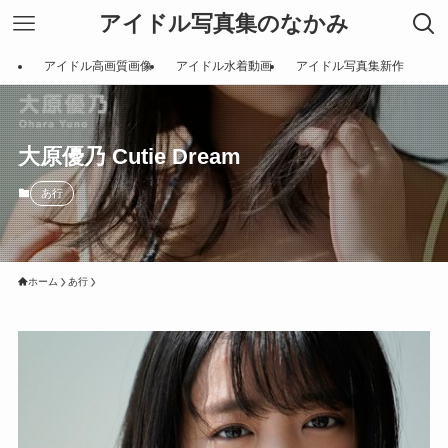
アイドル写真集のなかみ
アイドル高画質画像
アイドル水着動画
アイドル写真集新作
大原優乃 Cutie Dream
あ行
ホーム
あ行