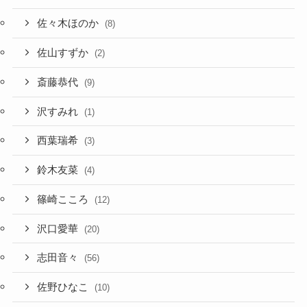
佐々木ほのか
(8)
佐山すずか
(2)
斎藤恭代
(9)
沢すみれ
(1)
西葉瑞希
(3)
鈴木友菜
(4)
篠崎こころ
(12)
沢口愛華
(20)
志田音々
(56)
佐野ひなこ
(10)