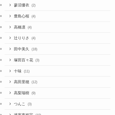
蓼沼優衣
(2)
豊島心桜
(4)
高橋凛
(4)
辻りりさ
(4)
田中美久
(18)
塚田百々花
(3)
十味
(11)
高田里穂
(12)
高梨瑞樹
(9)
つんこ
(3)
達家真姫宝