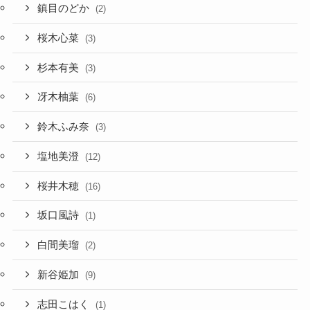
鎮目のどか
(2)
桜木心菜
(3)
杉本有美
(3)
冴木柚葉
(6)
鈴木ふみ奈
(3)
塩地美澄
(12)
桜井木穂
(16)
坂口風詩
(1)
白間美瑠
(2)
新谷姫加
(9)
志田こはく
(1)