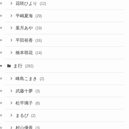
花咲ひより
(12)
平嶋夏海
(29)
葉月あや
(19)
平田裕香
(16)
橋本萌花
(14)
ま行
(282)
峰島こまき
(2)
武藤十夢
(3)
松平璃子
(8)
まるぴ
(2)
村山優香
(3)