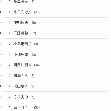
桑島海空
(4)
小日向ゆか
(31)
岸明日香
(49)
工藤美桜
(32)
小島瑠璃子
(3)
小池里奈
(13)
川津明日香
(34)
川瀬もえ
(8)
桐山瑠衣
(9)
くりえみ
(7)
黒嵜菜々子
(33)