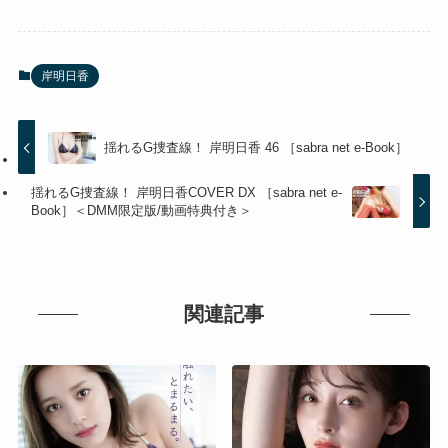
岸明日香
揺れるG捜査線！ 岸明日香 46 ［sabra net e-Book］
揺れるG捜査線！ 岸明日香COVER DX ［sabra net e-
Book］＜DMM限定版/動画特典付き＞
関連記事