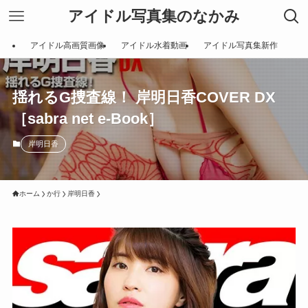
アイドル写真集のなかみ
アイドル高画質画像
アイドル水着動画
アイドル写真集新作
揺れるG捜査線！ 岸明日香COVER DX
［sabra net e-Book］
岸明日香
ホーム
か行
岸明日香