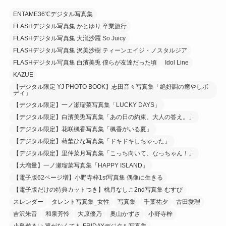
ENTAME36℃デジタル写真集
FLASHデジタル写真集 かとゆり 卒業旅行
FLASHデジタル写真集 大瀧沙羅 So Juicy
FLASHデジタル写真集 沢美沙樹 ティーンエイジ・ノスタルジア
FLASHデジタル写真集 白濱美兎 僕らが友達だった頃
Idol Line
KAZUE
【デジタル限定 YJ PHOTO BOOK】志田音々写真集「絶好調の癒やしボ
ディ」
【デジタル限定】一ノ瀬瑠菜写真集「LUCKY DAYS」
【デジタル限定】白濱美兎写真集「あの日の約束、大人の答え。」
【デジタル限定】花咲楓香写真集「楓香がいる夏」
【デジタル限定】蒔埜ひな写真集「ドキドキしちゃった」
【デジタル限定】里仲菜月写真集「こっち向いて、なっちゃん！」
【大増量】一ノ瀬瑠菜写真集「HAPPY ISLAND」
【電子版62ページ増】小野寺梓1st写真集 偶像に生きる
【電子版だけの特典カットつき】桃月なしこ2nd写真集 むすび
スレンダー
タレント写真集_女性
写真集
千葉祐夕
古田愛理
吉沢朱音
和泉芳怜
大原優乃
奥山かずさ
小野寺梓
小鳥遊るい 翼がなくても FRIDAYデジタル写真集