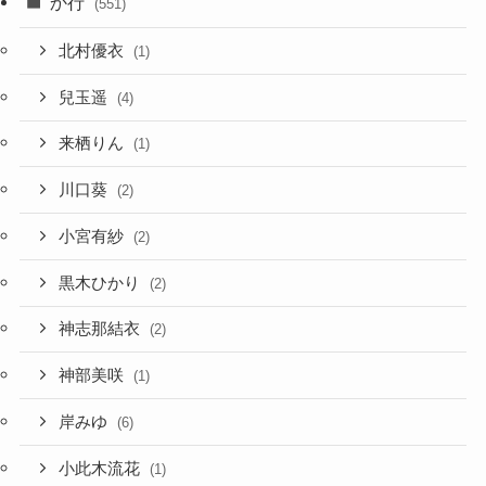
か行
(551)
北村優衣
(1)
兒玉遥
(4)
来栖りん
(1)
川口葵
(2)
小宮有紗
(2)
黒木ひかり
(2)
神志那結衣
(2)
神部美咲
(1)
岸みゆ
(6)
小此木流花
(1)