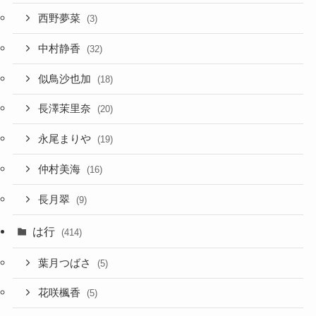
西野夢菜
(3)
中村静香
(32)
似鳥沙也加
(18)
長澤茉里奈
(20)
永尾まりや
(19)
仲村美海
(16)
長月翠
(9)
は行
(414)
葉月つばさ
(5)
花咲楓香
(5)