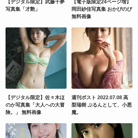
【デジタル限定】武藤十夢
【電子版限定24ページ増】
写真集「才艶」
岡田紗佳写真集 おかぴのぴ
無料画像
【デジタル限定】佐々木ほ
週刊ポスト 2022.07.08 高
のか写真集「大人への大冒
梨瑞樹 ぷるんとして、小悪
険。」 無料画像
魔。