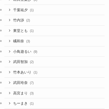
千葉祐夕
(1)
竹内渉
(2)
東堂とも
(1)
橘和奈
(3)
小鳥遊るい
(9)
武田智加
(2)
竹本あいり
(1)
武田玲奈
(7)
高宮まり
(3)
ちーまき
(1)