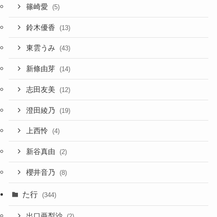
篠崎愛
(5)
鈴木優香
(13)
東雲うみ
(43)
新條由芽
(14)
志田友美
(12)
澄田綾乃
(19)
上西怜
(4)
新谷真由
(2)
櫻井音乃
(8)
た行
(344)
出口亜梨沙
(2)