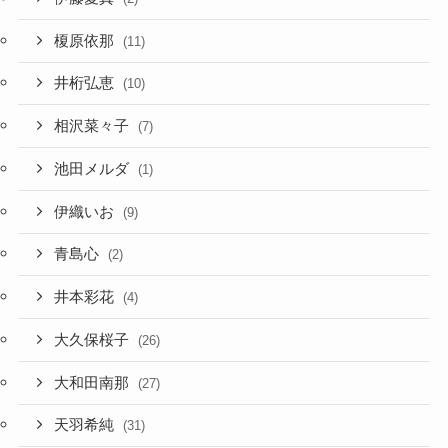
榎原依那
(11)
井桁弘恵
(10)
相沢菜々子
(7)
池田メルダ
(1)
伊織いお
(9)
青島心
(2)
井本彩花
(4)
大久保桜子
(26)
大和田南那
(27)
天羽希純
(31)