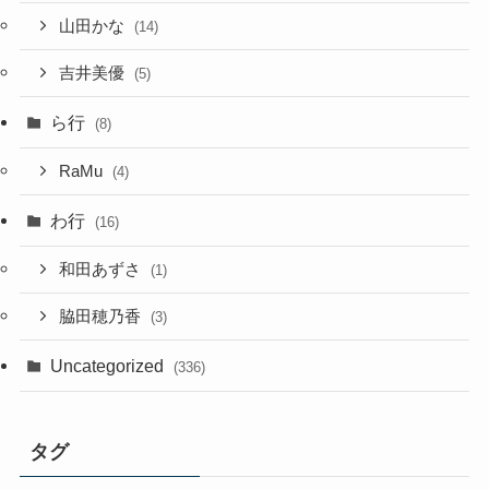
山田かな
(14)
吉井美優
(5)
ら行
(8)
RaMu
(4)
わ行
(16)
和田あずさ
(1)
脇田穂乃香
(3)
Uncategorized
(336)
タグ