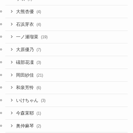
大熊杏優
(4)
石浜芽衣
(4)
一ノ瀬瑠菜
(19)
大原優乃
(7)
礒部花凜
(3)
岡田紗佳
(21)
和泉芳怜
(6)
いけちゃん
(3)
今森茉耶
(1)
奥仲麻琴
(2)