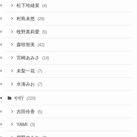
松下玲緒菜
(4)
村島未悠
(29)
牧野真莉愛
(5)
森咲智美
(42)
宮崎あみさ
(14)
未梨一花
(7)
水湊みお
(7)
や行
(220)
吉田伶香
(5)
YAMI
(3)