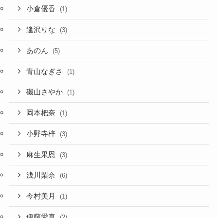
小倉優香
(1)
逢沢りな
(3)
あのん
(5)
青山なぎさ
(1)
磯山さやか
(1)
岡本杷奈
(1)
小野寺梓
(3)
麻生果恩
(3)
浅川梨奈
(6)
今村美月
(1)
伊藤愛真
(2)