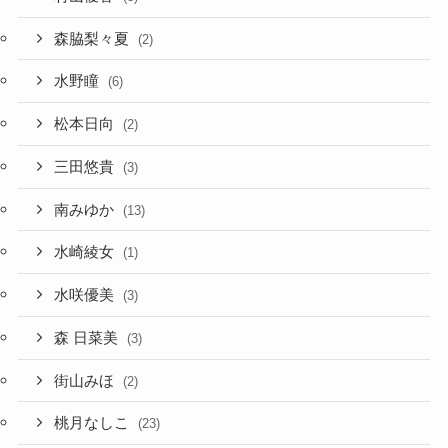
森脇梨々夏
(2)
水野瞳
(6)
松本日向
(2)
三田悠貴
(3)
南みゆか
(13)
水崎綾女
(1)
水咲優美
(3)
森 日菜美
(3)
街山みほ
(2)
桃月なしこ
(23)