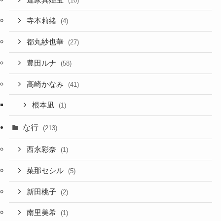
(10)
寺本莉緒
(4)
都丸紗也華
(27)
豊田ルナ
(58)
高崎かなみ
(41)
根本凪
(1)
な行
(213)
西永彩奈
(1)
菜那セシル
(5)
新田桃子
(2)
南里美希
(1)