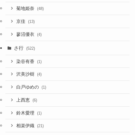
菊地姫奈
(48)
京佳
(13)
蓼沼優衣
(4)
さ行
(522)
染谷有香
(1)
沢美沙樹
(4)
白戸ゆめの
(1)
上西恵
(6)
鈴木愛理
(1)
相楽伊織
(21)