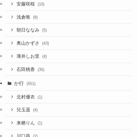
安藤咲桜
(10)
浅倉唯
(8)
朝日ななみ
(5)
奥山かずさ
(43)
薄井しお里
(4)
石田桃香
(35)
か行
(551)
北村優衣
(1)
兒玉遥
(4)
来栖りん
(1)
川口葵
(2)