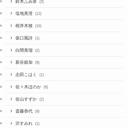
鈴木ふみ奈
(3)
塩地美澄
(12)
桜井木穂
(16)
坂口風詩
(1)
白間美瑠
(2)
新谷姫加
(9)
志田こはく
(1)
佐々木ほのか
(8)
佐山すずか
(2)
斎藤恭代
(9)
沢すみれ
(1)