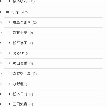
橋本萌花
(14)
ま行
(282)
峰島こまき
(2)
武藤十夢
(3)
松平璃子
(8)
まるぴ
(2)
村山優香
(3)
森脇梨々夏
(2)
水野瞳
(6)
松本日向
(2)
三田悠貴
(3)