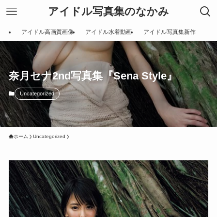
アイドル写真集のなかみ
アイドル高画質画像
アイドル水着動画
アイドル写真集新作
奈月セナ2nd写真集『Sena Style』
Uncategorized
ホーム
Uncategorized