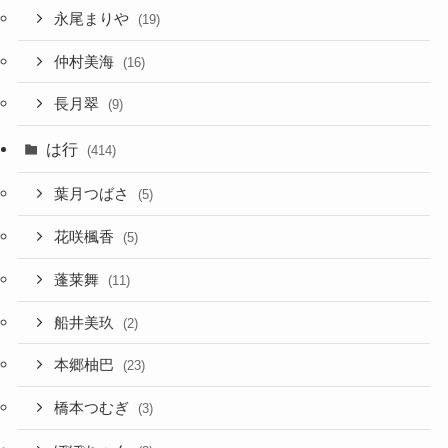
永尾まりや
(19)
仲村美海
(16)
長月翠
(9)
は行
(414)
葉月つばさ
(5)
花咲楓香
(5)
蓬莱舞
(11)
船井美玖
(2)
本郷柚巴
(23)
橋本つむぎ
(3)