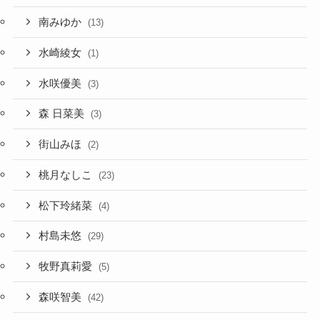
南みゆか
(13)
水崎綾女
(1)
水咲優美
(3)
森 日菜美
(3)
街山みほ
(2)
桃月なしこ
(23)
松下玲緒菜
(4)
村島未悠
(29)
牧野真莉愛
(5)
森咲智美
(42)