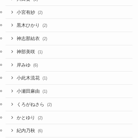
小宮有紗
(2)
黒木ひかり
(2)
神志那結衣
(2)
神部美咲
(1)
岸みゆ
(6)
小此木流花
(1)
小瀬田麻由
(1)
くろがねさら
(2)
かとゆり
(2)
紀内乃秋
(6)