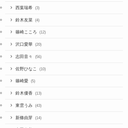
西葉瑞希
(3)
鈴木友菜
(4)
篠崎こころ
(12)
沢口愛華
(20)
志田音々
(56)
佐野ひなこ
(10)
篠崎愛
(5)
鈴木優香
(13)
東雲うみ
(43)
新條由芽
(14)