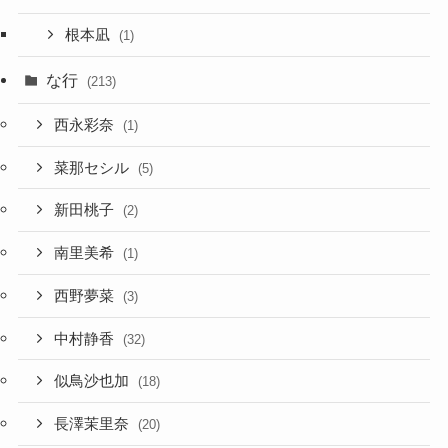
根本凪
(1)
な行
(213)
西永彩奈
(1)
菜那セシル
(5)
新田桃子
(2)
南里美希
(1)
西野夢菜
(3)
中村静香
(32)
似鳥沙也加
(18)
長澤茉里奈
(20)