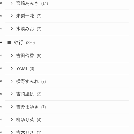
宮崎あみさ
(14)
未梨一花
(7)
水湊みお
(7)
や行
(220)
吉田伶香
(5)
YAMI
(3)
横野すみれ
(7)
吉岡里帆
(2)
雪野まゆき
(1)
柳ゆり菜
(4)
吉木りさ
(1)