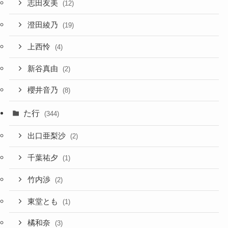
志田友美
(12)
澄田綾乃
(19)
上西怜
(4)
新谷真由
(2)
櫻井音乃
(8)
た行
(344)
出口亜梨沙
(2)
千葉祐夕
(1)
竹内渉
(2)
東堂とも
(1)
橘和奈
(3)