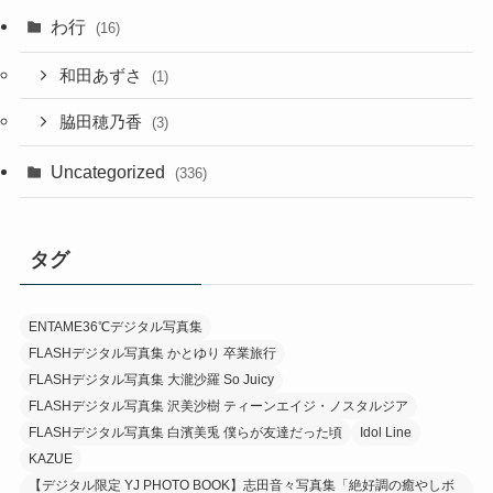
わ行
(16)
和田あずさ
(1)
脇田穂乃香
(3)
Uncategorized
(336)
タグ
ENTAME36℃デジタル写真集
FLASHデジタル写真集 かとゆり 卒業旅行
FLASHデジタル写真集 大瀧沙羅 So Juicy
FLASHデジタル写真集 沢美沙樹 ティーンエイジ・ノスタルジア
FLASHデジタル写真集 白濱美兎 僕らが友達だった頃
Idol Line
KAZUE
【デジタル限定 YJ PHOTO BOOK】志田音々写真集「絶好調の癒やしボ