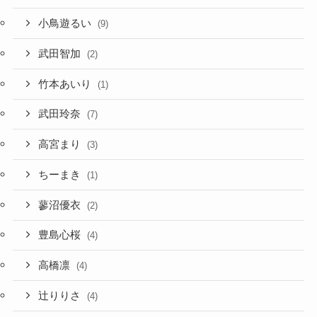
小鳥遊るい
(9)
武田智加
(2)
竹本あいり
(1)
武田玲奈
(7)
高宮まり
(3)
ちーまき
(1)
蓼沼優衣
(2)
豊島心桜
(4)
高橋凛
(4)
辻りりさ
(4)