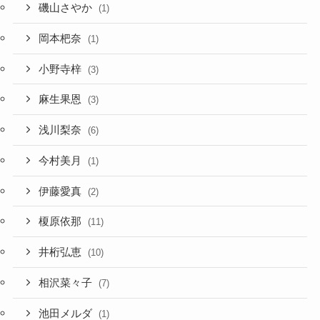
磯山さやか
(1)
岡本杷奈
(1)
小野寺梓
(3)
麻生果恩
(3)
浅川梨奈
(6)
今村美月
(1)
伊藤愛真
(2)
榎原依那
(11)
井桁弘恵
(10)
相沢菜々子
(7)
池田メルダ
(1)