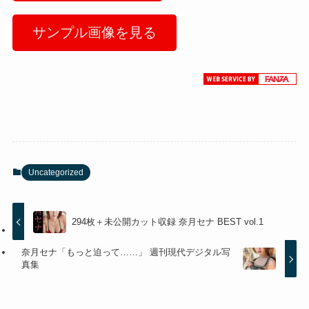
サンプル画像を見る
Uncategorized
294枚＋未公開カット収録 奈月セナ BEST vol.1
奈月セナ「もっと迫って……」 週刊現代デジタル写
真集