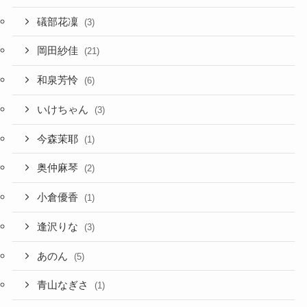
礒部花凜
(3)
岡田紗佳
(21)
和泉芳怜
(6)
いけちゃん
(3)
今森茉耶
(1)
奥仲麻琴
(2)
小倉優香
(1)
逢沢りな
(3)
あのん
(5)
青山なぎさ
(1)