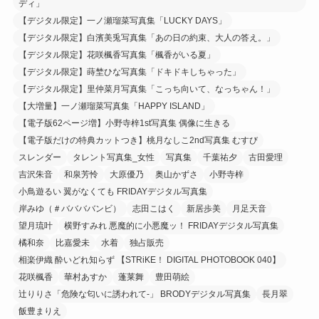
ディ」
【デジタル限定】一ノ瀬瑠菜写真集「LUCKY DAYS」
【デジタル限定】白濱美兎写真集「あの日の約束、大人の答え。」
【デジタル限定】花咲楓香写真集「楓香がいる夏」
【デジタル限定】蒔埜ひな写真集「ドキドキしちゃった」
【デジタル限定】里仲菜月写真集「こっち向いて、なっちゃん！」
【大増量】一ノ瀬瑠菜写真集「HAPPY ISLAND」
【電子版62ページ増】小野寺梓1st写真集 偶像に生きる
【電子版だけの特典カットつき】桃月なしこ2nd写真集 むすび
スレンダー
タレント写真集_女性
写真集
千葉祐夕
古田愛理
吉沢朱音
和泉芳怜
大原優乃
奥山かずさ
小野寺梓
小鳥遊るい 翼がなくても FRIDAYデジタル写真集
岸みゆ（＃ババババンビ）
志田こはく
新居歩美
月足天音
望月琉叶
横野すみれ 悪魔的に小悪魔ッ！ FRIDAYデジタル写真集
橘和奈
比嘉愛未
水着
独占販売
相楽伊織 酔いどれ知らず 【STRiKE！ DIGITAL PHOTOBOOK 040】
花咲楓香
華村あすか
蓬莱舞
豊田萌絵
辻りりさ「危険な匂いに誘われて-」 BRODYデジタル写真集
長月翠
飯豊まりえ