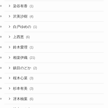
染谷有香
(1)
沢美沙樹
(4)
白戸ゆめの
(1)
上西恵
(6)
鈴木愛理
(1)
相楽伊織
(21)
鎮目のどか
(2)
桜木心菜
(3)
杉本有美
(3)
冴木柚葉
(6)