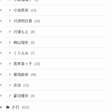
小池里奈
(13)
川津明日香
(34)
川瀬もえ
(8)
桐山瑠衣
(9)
くりえみ
(7)
黒嵜菜々子
(33)
菊地姫奈
(48)
京佳
(13)
蓼沼優衣
(4)
さ行
(522)