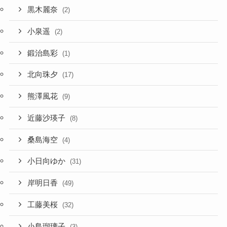
黒木麗奈
(2)
小泉遥
(2)
鍛治島彩
(1)
北向珠夕
(17)
熊澤風花
(9)
近藤沙瑛子
(8)
桑島海空
(4)
小日向ゆか
(31)
岸明日香
(49)
工藤美桜
(32)
小島瑠璃子
(3)