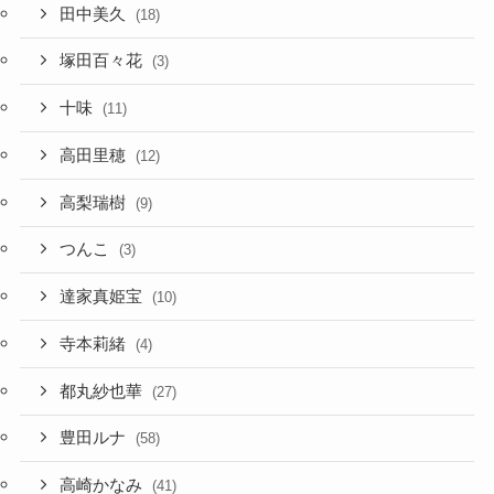
田中美久
(18)
塚田百々花
(3)
十味
(11)
高田里穂
(12)
高梨瑞樹
(9)
つんこ
(3)
達家真姫宝
(10)
寺本莉緒
(4)
都丸紗也華
(27)
豊田ルナ
(58)
高崎かなみ
(41)