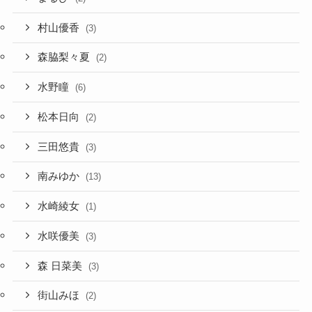
村山優香
(3)
森脇梨々夏
(2)
水野瞳
(6)
松本日向
(2)
三田悠貴
(3)
南みゆか
(13)
水崎綾女
(1)
水咲優美
(3)
森 日菜美
(3)
街山みほ
(2)