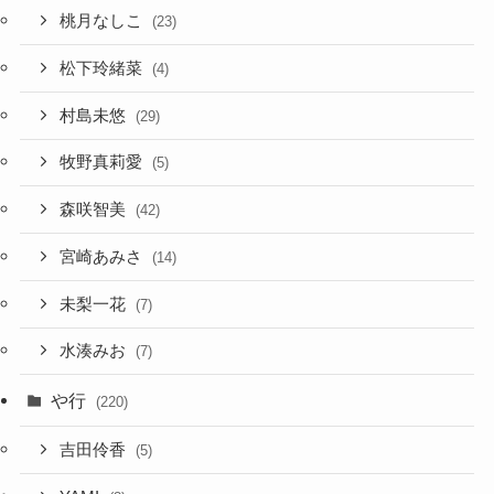
桃月なしこ
(23)
松下玲緒菜
(4)
村島未悠
(29)
牧野真莉愛
(5)
森咲智美
(42)
宮崎あみさ
(14)
未梨一花
(7)
水湊みお
(7)
や行
(220)
吉田伶香
(5)