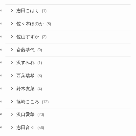
志田こはく
(1)
佐々木ほのか
(8)
佐山すずか
(2)
斎藤恭代
(9)
沢すみれ
(1)
西葉瑞希
(3)
鈴木友菜
(4)
篠崎こころ
(12)
沢口愛華
(20)
志田音々
(56)