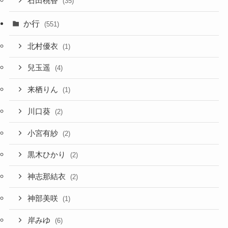
石田桃香
(35)
か行
(551)
北村優衣
(1)
兒玉遥
(4)
来栖りん
(1)
川口葵
(2)
小宮有紗
(2)
黒木ひかり
(2)
神志那結衣
(2)
神部美咲
(1)
岸みゆ
(6)