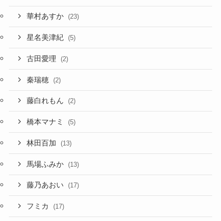
華村あすか
(23)
星名美津紀
(5)
古田愛理
(2)
秦瑞穂
(2)
藤白れもん
(2)
橋本マナミ
(5)
林田百加
(13)
馬場ふみか
(13)
藤乃あおい
(17)
フミカ
(17)