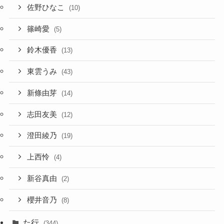
佐野ひなこ
(10)
篠崎愛
(5)
鈴木優香
(13)
東雲うみ
(43)
新條由芽
(14)
志田友美
(12)
澄田綾乃
(19)
上西怜
(4)
新谷真由
(2)
櫻井音乃
(8)
た行
(344)