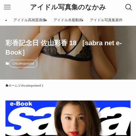
アイドル写真集のなかみ
アイドル高画質画像
アイドル水着動画
アイドル写真集新作
彩香記念日 佐山彩香 18 ［sabra net e-
Book］
Uncategorized
ホーム
Uncategorized