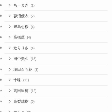
ちーまき
(1)
蓼沼優衣
(2)
豊島心桜
(4)
高橋凛
(4)
辻りりさ
(4)
田中美久
(18)
塚田百々花
(3)
十味
(11)
高田里穂
(12)
高梨瑞樹
(9)