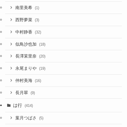
南里美希
(1)
西野夢菜
(3)
中村静香
(32)
似鳥沙也加
(18)
長澤茉里奈
(20)
永尾まりや
(19)
仲村美海
(16)
長月翠
(9)
は行
(414)
葉月つばさ
(5)