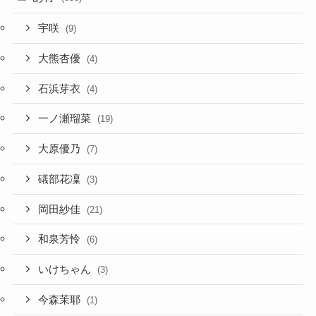
宇咲
(9)
大熊杏優
(4)
石浜芽衣
(4)
一ノ瀬瑠菜
(19)
大原優乃
(7)
礒部花凜
(3)
岡田紗佳
(21)
和泉芳怜
(6)
いけちゃん
(3)
今森茉耶
(1)