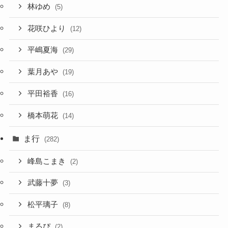
林ゆめ
(5)
花咲ひより
(12)
平嶋夏海
(29)
葉月あや
(19)
平田裕香
(16)
橋本萌花
(14)
ま行
(282)
峰島こまき
(2)
武藤十夢
(3)
松平璃子
(8)
まるぴ
(2)