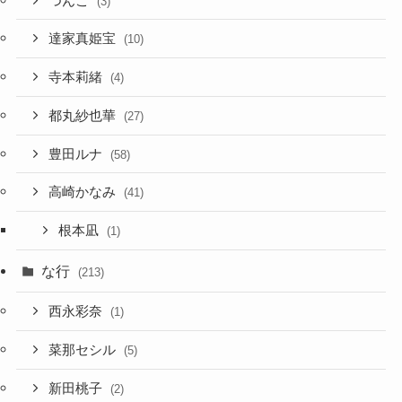
つんこ
(3)
達家真姫宝
(10)
寺本莉緒
(4)
都丸紗也華
(27)
豊田ルナ
(58)
高崎かなみ
(41)
根本凪
(1)
な行
(213)
西永彩奈
(1)
菜那セシル
(5)
新田桃子
(2)