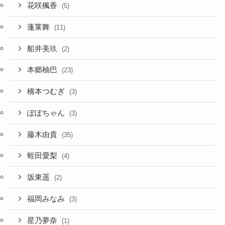
花咲楓香
(5)
蓬莱舞
(11)
船井美玖
(2)
本郷柚巴
(23)
橋本つむぎ
(3)
ぽぽちゃん
(3)
藤木由貴
(35)
蛭田愛梨
(4)
坂東遥
(2)
福岡みなみ
(3)
星乃夢奈
(1)