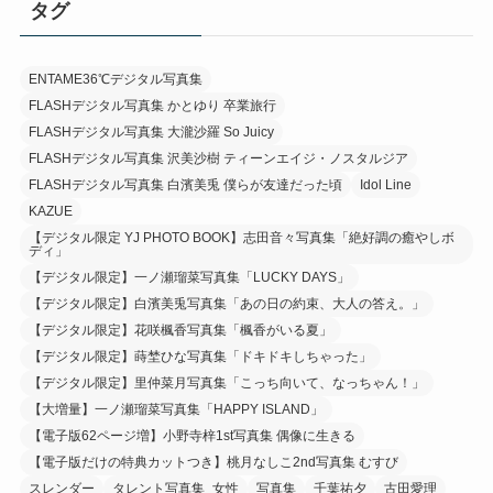
タグ
ENTAME36℃デジタル写真集
FLASHデジタル写真集 かとゆり 卒業旅行
FLASHデジタル写真集 大瀧沙羅 So Juicy
FLASHデジタル写真集 沢美沙樹 ティーンエイジ・ノスタルジア
FLASHデジタル写真集 白濱美兎 僕らが友達だった頃
Idol Line
KAZUE
【デジタル限定 YJ PHOTO BOOK】志田音々写真集「絶好調の癒やしボ
ディ」
【デジタル限定】一ノ瀬瑠菜写真集「LUCKY DAYS」
【デジタル限定】白濱美兎写真集「あの日の約束、大人の答え。」
【デジタル限定】花咲楓香写真集「楓香がいる夏」
【デジタル限定】蒔埜ひな写真集「ドキドキしちゃった」
【デジタル限定】里仲菜月写真集「こっち向いて、なっちゃん！」
【大増量】一ノ瀬瑠菜写真集「HAPPY ISLAND」
【電子版62ページ増】小野寺梓1st写真集 偶像に生きる
【電子版だけの特典カットつき】桃月なしこ2nd写真集 むすび
スレンダー
タレント写真集_女性
写真集
千葉祐夕
古田愛理