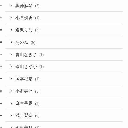
奥仲麻琴
(2)
小倉優香
(1)
逢沢りな
(3)
あのん
(5)
青山なぎさ
(1)
磯山さやか
(1)
岡本杷奈
(1)
小野寺梓
(3)
麻生果恩
(3)
浅川梨奈
(6)
今村美月
(1)