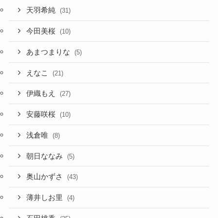
天羽希純
(31)
今田美桜
(10)
あまつまりな
(5)
えなこ
(21)
伊織もえ
(27)
安藤咲桜
(10)
浅倉唯
(8)
朝日ななみ
(5)
奥山かずさ
(43)
薄井しお里
(4)