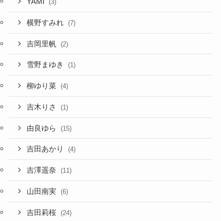
YAMI
(3)
横野すみれ
(7)
吉岡里帆
(2)
雪野まゆき
(1)
柳ゆり菜
(4)
吉木りさ
(1)
由良ゆら
(15)
吉田あかり
(4)
吉澤遥奈
(11)
山田南実
(6)
吉田莉桜
(24)