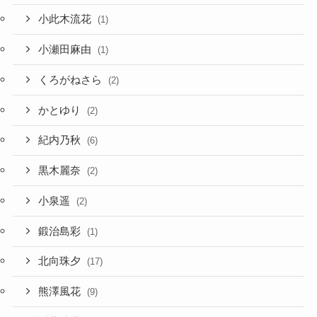
小此木流花
(1)
小瀬田麻由
(1)
くろがねさら
(2)
かとゆり
(2)
紀内乃秋
(6)
黒木麗奈
(2)
小泉遥
(2)
鍛治島彩
(1)
北向珠夕
(17)
熊澤風花
(9)