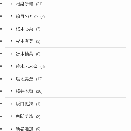
相楽伊織
(21)
鎮目のどか
(2)
桜木心菜
(3)
杉本有美
(3)
冴木柚葉
(6)
鈴木ふみ奈
(3)
塩地美澄
(12)
桜井木穂
(16)
坂口風詩
(1)
白間美瑠
(2)
新谷姫加
(9)