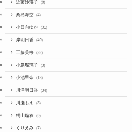
近藤沙瑛子
(8)
桑島海空
(4)
小日向ゆか
(31)
岸明日香
(49)
工藤美桜
(32)
小島瑠璃子
(3)
小池里奈
(13)
川津明日香
(34)
川瀬もえ
(8)
桐山瑠衣
(9)
くりえみ
(7)