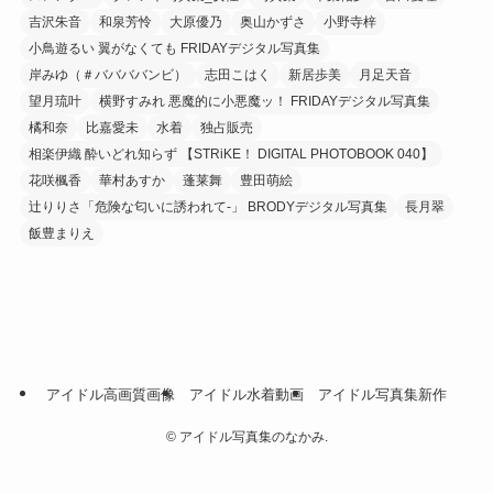
吉沢朱音
和泉芳怜
大原優乃
奥山かずさ
小野寺梓
小鳥遊るい 翼がなくても FRIDAYデジタル写真集
岸みゆ（＃ババババンビ）
志田こはく
新居歩美
月足天音
望月琉叶
横野すみれ 悪魔的に小悪魔ッ！ FRIDAYデジタル写真集
橘和奈
比嘉愛未
水着
独占販売
相楽伊織 酔いどれ知らず 【STRiKE！ DIGITAL PHOTOBOOK 040】
花咲楓香
華村あすか
蓬莱舞
豊田萌絵
辻りりさ「危険な匂いに誘われて-」 BRODYデジタル写真集
長月翠
飯豊まりえ
アイドル高画質画像
アイドル水着動画
アイドル写真集新作
©
アイドル写真集のなかみ.