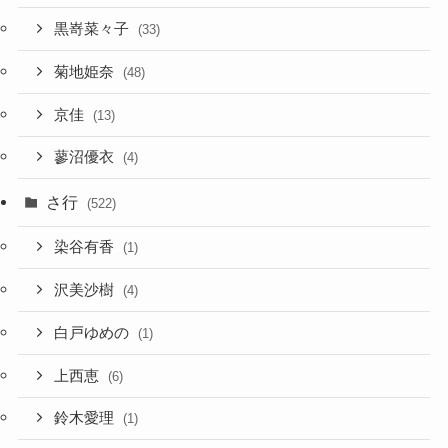
黒嵜菜々子
(33)
菊地姫奈
(48)
京佳
(13)
蓼沼優衣
(4)
さ行
(522)
染谷有香
(1)
沢美沙樹
(4)
白戸ゆめの
(1)
上西恵
(6)
鈴木愛理
(1)