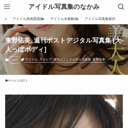
アイドル写真集のなかみ
アイドル高画質画像
アイドル水着動画
アイドル写真集新作
東野佑美, 週刊ポストデジタル写真集 [大
人っぽボディ]
アイドル
グラビア
週刊ポストデジタル写真集
東野佑美
は行
ホーム
は行