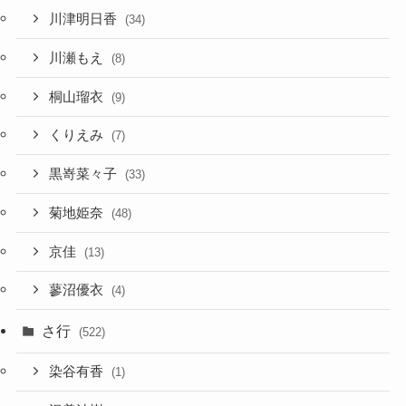
川津明日香
(34)
川瀬もえ
(8)
桐山瑠衣
(9)
くりえみ
(7)
黒嵜菜々子
(33)
菊地姫奈
(48)
京佳
(13)
蓼沼優衣
(4)
さ行
(522)
染谷有香
(1)