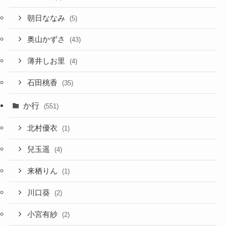
朝日ななみ
(5)
奥山かずさ
(43)
薄井しお里
(4)
石田桃香
(35)
か行
(551)
北村優衣
(1)
兒玉遥
(4)
来栖りん
(1)
川口葵
(2)
小宮有紗
(2)