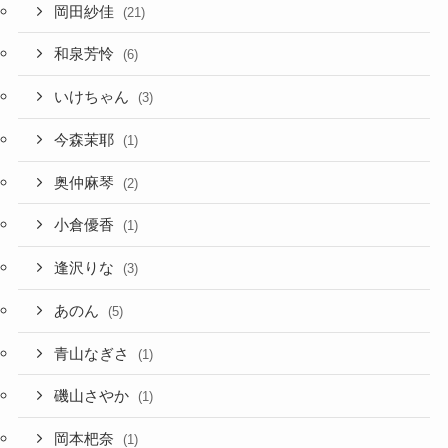
岡田紗佳
(21)
和泉芳怜
(6)
いけちゃん
(3)
今森茉耶
(1)
奥仲麻琴
(2)
小倉優香
(1)
逢沢りな
(3)
あのん
(5)
青山なぎさ
(1)
磯山さやか
(1)
岡本杷奈
(1)