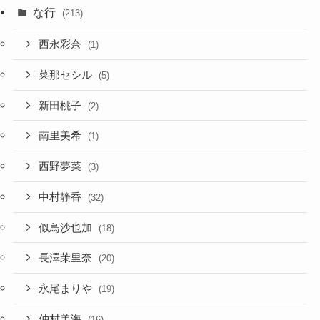
な行
(213)
西永彩奈
(1)
菜那セシル
(5)
新田桃子
(2)
南里美希
(1)
西野夢菜
(3)
中村静香
(32)
似鳥沙也加
(18)
長澤茉里奈
(20)
永尾まりや
(19)
仲村美海
(16)