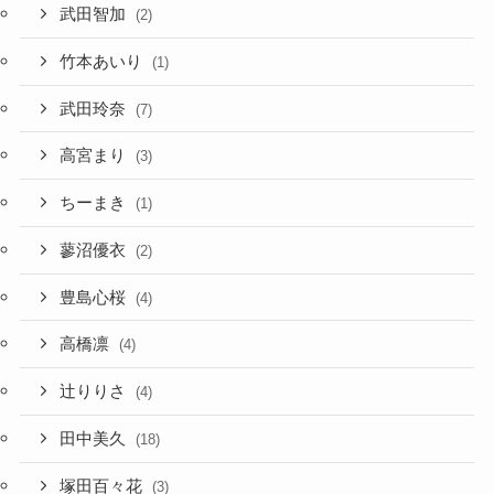
武田智加
(2)
竹本あいり
(1)
武田玲奈
(7)
高宮まり
(3)
ちーまき
(1)
蓼沼優衣
(2)
豊島心桜
(4)
高橋凛
(4)
辻りりさ
(4)
田中美久
(18)
塚田百々花
(3)