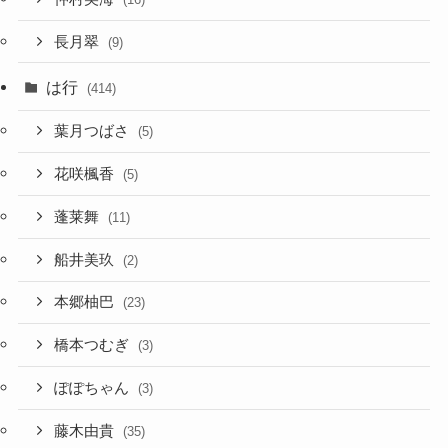
長月翠
(9)
は行
(414)
葉月つばさ
(5)
花咲楓香
(5)
蓬莱舞
(11)
船井美玖
(2)
本郷柚巴
(23)
橋本つむぎ
(3)
ぽぽちゃん
(3)
藤木由貴
(35)