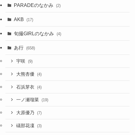
PARADEのなかみ
(2)
AKB
(17)
旬撮GIRLのなかみ
(4)
あ行
(658)
宇咲
(9)
大熊杏優
(4)
石浜芽衣
(4)
一ノ瀬瑠菜
(19)
大原優乃
(7)
礒部花凜
(3)