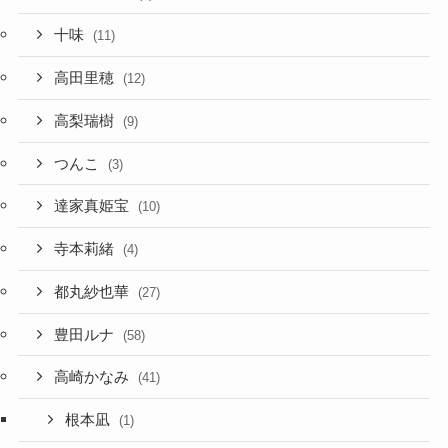
十味
(11)
高田里穂
(12)
高梨瑞樹
(9)
つんこ
(3)
達家真姫宝
(10)
寺本莉緒
(4)
都丸紗也華
(27)
豊田ルナ
(58)
高崎かなみ
(41)
根本凪
(1)