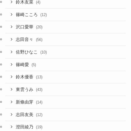
鈴木友菜
(4)
篠崎こころ
(12)
沢口愛華
(20)
志田音々
(56)
佐野ひなこ
(10)
篠崎愛
(5)
鈴木優香
(13)
東雲うみ
(43)
新條由芽
(14)
志田友美
(12)
澄田綾乃
(19)