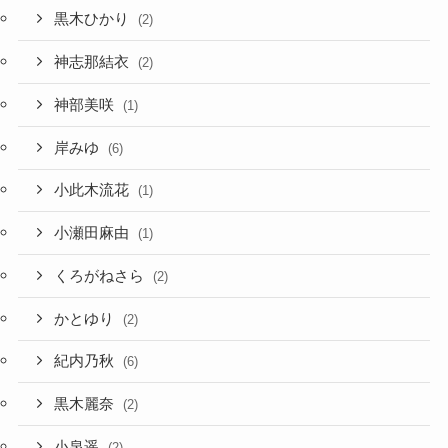
黒木ひかり
(2)
神志那結衣
(2)
神部美咲
(1)
岸みゆ
(6)
小此木流花
(1)
小瀬田麻由
(1)
くろがねさら
(2)
かとゆり
(2)
紀内乃秋
(6)
黒木麗奈
(2)
小泉遥
(2)