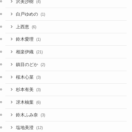
沢美沙樹
(4)
白戸ゆめの
(1)
上西恵
(6)
鈴木愛理
(1)
相楽伊織
(21)
鎮目のどか
(2)
桜木心菜
(3)
杉本有美
(3)
冴木柚葉
(6)
鈴木ふみ奈
(3)
塩地美澄
(12)