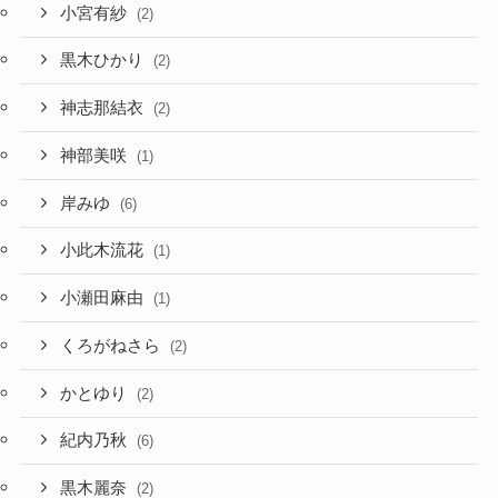
小宮有紗
(2)
黒木ひかり
(2)
神志那結衣
(2)
神部美咲
(1)
岸みゆ
(6)
小此木流花
(1)
小瀬田麻由
(1)
くろがねさら
(2)
かとゆり
(2)
紀内乃秋
(6)
黒木麗奈
(2)