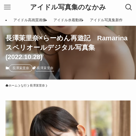
アイドル写真集のなかみ
アイドル高画質画像
アイドル水着動画
アイドル写真集新作
長澤茉里奈×らーめん再遊記 Ramarina
スペリオールデジタル写真集
(2022.10.28)
長澤茉里奈
長澤茉里奈
ホーム
な行
長澤茉里奈