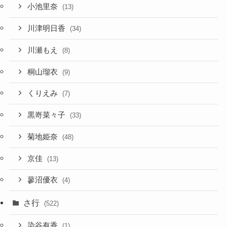
小池里奈
(13)
川津明日香
(34)
川瀬もえ
(8)
桐山瑠衣
(9)
くりえみ
(7)
黒嵜菜々子
(33)
菊地姫奈
(48)
京佳
(13)
蓼沼優衣
(4)
さ行
(522)
染谷有香
(1)