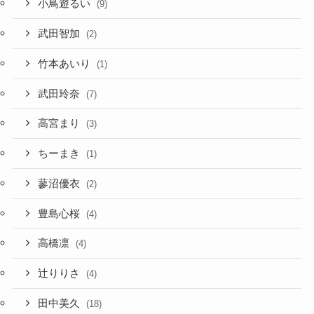
小鳥遊るい
(9)
武田智加
(2)
竹本あいり
(1)
武田玲奈
(7)
高宮まり
(3)
ちーまき
(1)
蓼沼優衣
(2)
豊島心桜
(4)
高橋凛
(4)
辻りりさ
(4)
田中美久
(18)