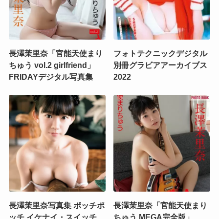
長澤茉里奈「官能天使まり
フォトテクニックデジタル
ちゅう vol.2 girlfriend」
別冊グラビアアーカイブス
FRIDAYデジタル写真集
2022
長澤茉里奈写真集 ポッチポ
長澤茉里奈「官能天使まり
ッチ イケナイ・スイッチ
ちゅう MEGA完全版」