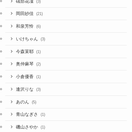
礒部花凜
(3)
岡田紗佳
(21)
和泉芳怜
(6)
いけちゃん
(3)
今森茉耶
(1)
奥仲麻琴
(2)
小倉優香
(1)
逢沢りな
(3)
あのん
(5)
青山なぎさ
(1)
磯山さやか
(1)