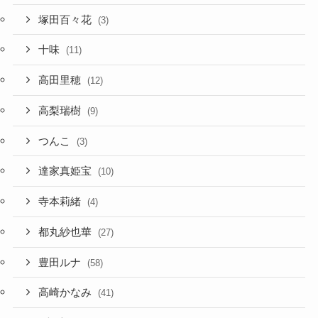
塚田百々花
(3)
十味
(11)
高田里穂
(12)
高梨瑞樹
(9)
つんこ
(3)
達家真姫宝
(10)
寺本莉緒
(4)
都丸紗也華
(27)
豊田ルナ
(58)
高崎かなみ
(41)