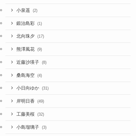
小泉遥
(2)
鍛治島彩
(1)
北向珠夕
(17)
熊澤風花
(9)
近藤沙瑛子
(8)
桑島海空
(4)
小日向ゆか
(31)
岸明日香
(49)
工藤美桜
(32)
小島瑠璃子
(3)