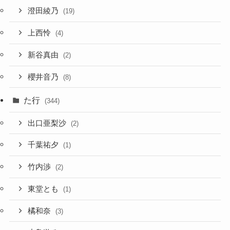
澄田綾乃
(19)
上西怜
(4)
新谷真由
(2)
櫻井音乃
(8)
た行
(344)
出口亜梨沙
(2)
千葉祐夕
(1)
竹内渉
(2)
東堂とも
(1)
橘和奈
(3)