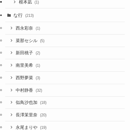
根本凪
(1)
な行
(213)
西永彩奈
(1)
菜那セシル
(5)
新田桃子
(2)
南里美希
(1)
西野夢菜
(3)
中村静香
(32)
似鳥沙也加
(18)
長澤茉里奈
(20)
永尾まりや
(19)