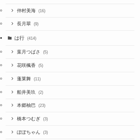
仲村美海
(16)
長月翠
(9)
は行
(414)
葉月つばさ
(5)
花咲楓香
(5)
蓬莱舞
(11)
船井美玖
(2)
本郷柚巴
(23)
橋本つむぎ
(3)
ぽぽちゃん
(3)