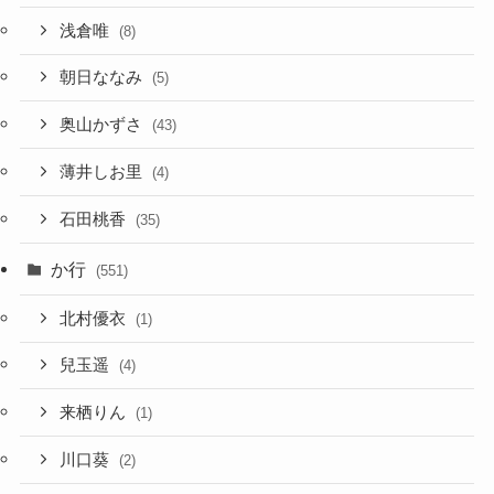
浅倉唯
(8)
朝日ななみ
(5)
奥山かずさ
(43)
薄井しお里
(4)
石田桃香
(35)
か行
(551)
北村優衣
(1)
兒玉遥
(4)
来栖りん
(1)
川口葵
(2)