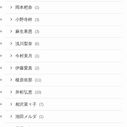
岡本杷奈
(1)
小野寺梓
(3)
麻生果恩
(3)
浅川梨奈
(6)
今村美月
(1)
伊藤愛真
(2)
榎原依那
(11)
井桁弘恵
(10)
相沢菜々子
(7)
池田メルダ
(1)