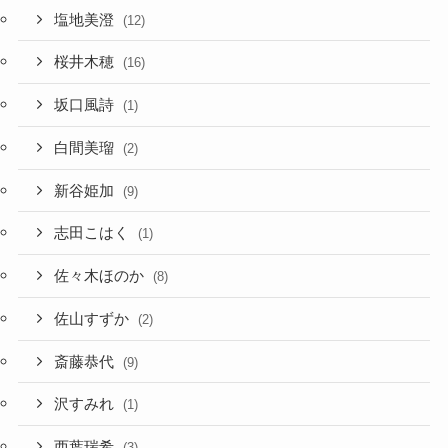
塩地美澄
(12)
桜井木穂
(16)
坂口風詩
(1)
白間美瑠
(2)
新谷姫加
(9)
志田こはく
(1)
佐々木ほのか
(8)
佐山すずか
(2)
斎藤恭代
(9)
沢すみれ
(1)
西葉瑞希
(3)