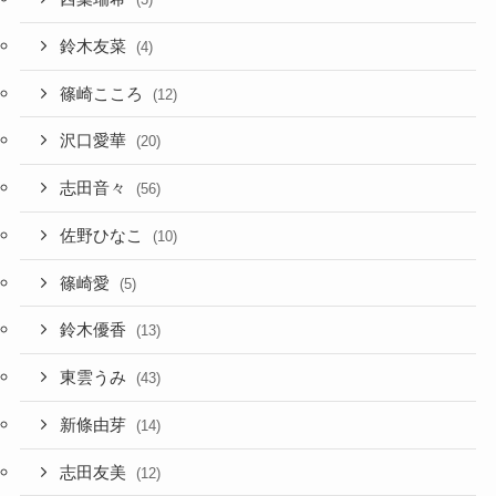
鈴木友菜
(4)
篠崎こころ
(12)
沢口愛華
(20)
志田音々
(56)
佐野ひなこ
(10)
篠崎愛
(5)
鈴木優香
(13)
東雲うみ
(43)
新條由芽
(14)
志田友美
(12)