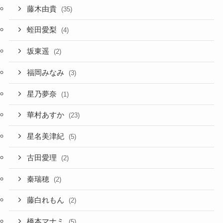
藤木由貴
(35)
蛭田愛梨
(4)
坂東遥
(2)
福岡みなみ
(3)
星乃夢奈
(1)
華村あすか
(23)
星名美津紀
(5)
古田愛理
(2)
秦瑞穂
(2)
藤白れもん
(2)
橋本マナミ
(5)