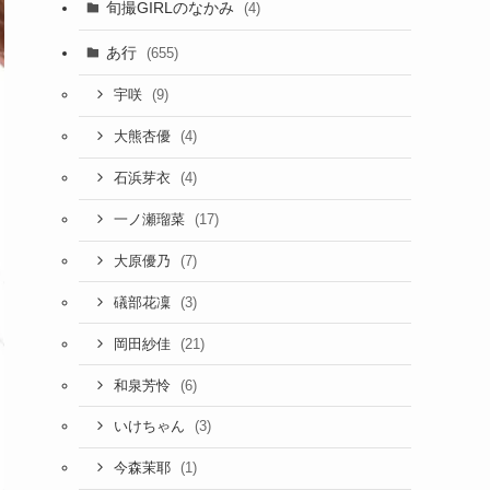
旬撮GIRLのなかみ
(4)
あ行
(655)
(9)
宇咲
(4)
大熊杏優
(4)
石浜芽衣
(17)
一ノ瀬瑠菜
(7)
大原優乃
(3)
礒部花凜
(21)
岡田紗佳
(6)
和泉芳怜
(3)
いけちゃん
(1)
今森茉耶