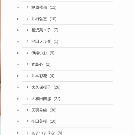
(11)
榎原依那
(10)
井桁弘恵
(7)
相沢菜々子
(1)
池田メルダ
(9)
伊織いお
(2)
青島心
(4)
井本彩花
(26)
大久保桜子
(27)
大和田南那
(30)
天羽希純
(10)
今田美桜
(5)
あまつまりな