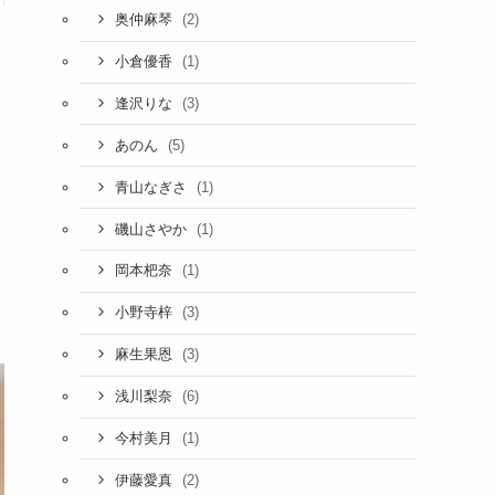
(2)
奥仲麻琴
(1)
小倉優香
(3)
逢沢りな
(5)
あのん
(1)
青山なぎさ
(1)
磯山さやか
(1)
岡本杷奈
(3)
小野寺梓
(3)
麻生果恩
(6)
浅川梨奈
(1)
今村美月
(2)
伊藤愛真