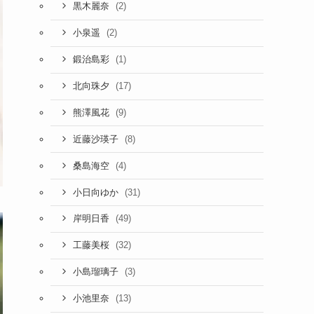
(2)
黒木麗奈
(2)
小泉遥
(1)
鍛治島彩
(17)
北向珠夕
(9)
熊澤風花
(8)
近藤沙瑛子
(4)
桑島海空
(31)
小日向ゆか
(49)
岸明日香
(32)
工藤美桜
(3)
小島瑠璃子
(13)
小池里奈