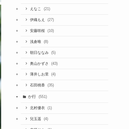
(21)
えなこ
(27)
伊織もえ
(10)
安藤咲桜
(8)
浅倉唯
(5)
朝日ななみ
(43)
奥山かずさ
(4)
薄井しお里
(35)
石田桃香
か行
(551)
(1)
北村優衣
(4)
兒玉遥