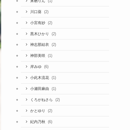
(1)
来栖りん
(2)
川口葵
(2)
小宮有紗
(2)
黒木ひかり
(2)
神志那結衣
(1)
神部美咲
(6)
岸みゆ
(1)
小此木流花
(1)
小瀬田麻由
(2)
くろがねさら
(2)
かとゆり
(6)
紀内乃秋