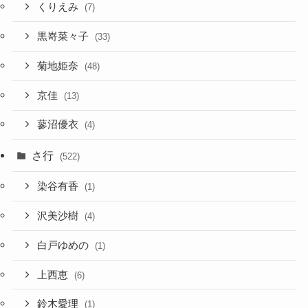
くりえみ
(7)
黒嵜菜々子
(33)
菊地姫奈
(48)
京佳
(13)
蓼沼優衣
(4)
さ行
(522)
染谷有香
(1)
沢美沙樹
(4)
白戸ゆめの
(1)
上西恵
(6)
鈴木愛理
(1)