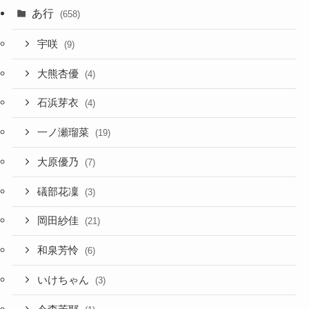
あ行
(658)
宇咲
(9)
大熊杏優
(4)
石浜芽衣
(4)
一ノ瀬瑠菜
(19)
大原優乃
(7)
礒部花凜
(3)
岡田紗佳
(21)
和泉芳怜
(6)
いけちゃん
(3)