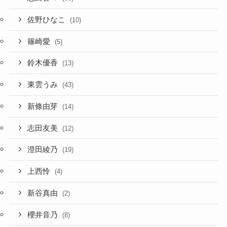
佐野ひなこ
(10)
篠崎愛
(5)
鈴木優香
(13)
東雲うみ
(43)
新條由芽
(14)
志田友美
(12)
澄田綾乃
(19)
上西怜
(4)
新谷真由
(2)
櫻井音乃
(8)