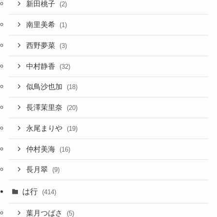
新田桃子
(2)
南里美希
(1)
西野夢菜
(3)
中村静香
(32)
似鳥沙也加
(18)
長澤茉里奈
(20)
永尾まりや
(19)
仲村美海
(16)
長月翠
(9)
は行
(414)
葉月つばさ
(5)