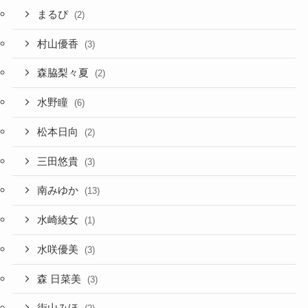
まるぴ
(2)
村山優香
(3)
森脇梨々夏
(2)
水野瞳
(6)
松本日向
(2)
三田悠貴
(3)
南みゆか
(13)
水崎綾女
(1)
水咲優美
(3)
森 日菜美
(3)