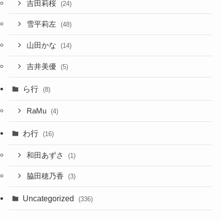
吉田莉桜
(24)
雪平莉左
(48)
山田かな
(14)
吉井美優
(5)
ら行
(8)
RaMu
(4)
わ行
(16)
和田あずさ
(1)
脇田穂乃香
(3)
Uncategorized
(336)