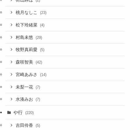
街山みほ
(2)
桃月なしこ
(23)
松下玲緒菜
(4)
村島未悠
(29)
牧野真莉愛
(5)
森咲智美
(42)
宮崎あみさ
(14)
未梨一花
(7)
水湊みお
(7)
や行
(220)
吉田伶香
(5)