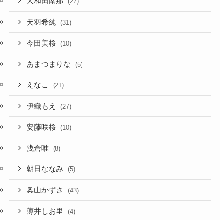
大和田南那
(27)
天羽希純
(31)
今田美桜
(10)
あまつまりな
(5)
えなこ
(21)
伊織もえ
(27)
安藤咲桜
(10)
浅倉唯
(8)
朝日ななみ
(5)
奥山かずさ
(43)
薄井しお里
(4)