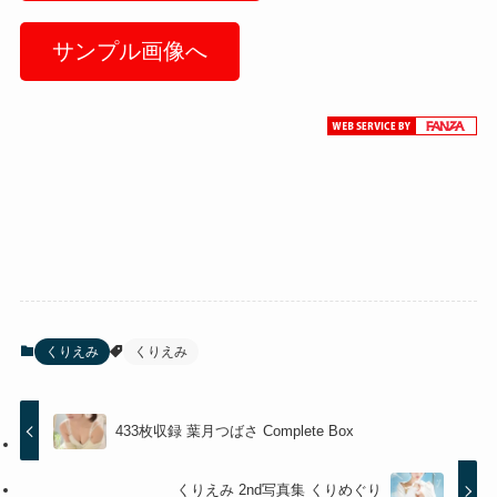
サンプル画像へ
くりえみ
くりえみ
433枚収録 葉月つばさ Complete Box
くりえみ 2nd写真集 くりめぐり