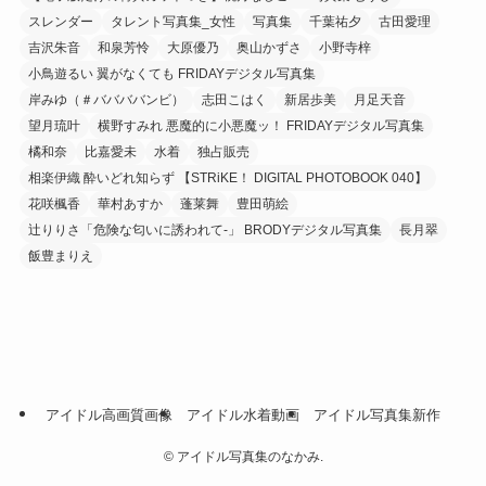
スレンダー
タレント写真集_女性
写真集
千葉祐夕
古田愛理
吉沢朱音
和泉芳怜
大原優乃
奥山かずさ
小野寺梓
小鳥遊るい 翼がなくても FRIDAYデジタル写真集
岸みゆ（＃ババババンビ）
志田こはく
新居歩美
月足天音
望月琉叶
横野すみれ 悪魔的に小悪魔ッ！ FRIDAYデジタル写真集
橘和奈
比嘉愛未
水着
独占販売
相楽伊織 酔いどれ知らず 【STRiKE！ DIGITAL PHOTOBOOK 040】
花咲楓香
華村あすか
蓬莱舞
豊田萌絵
辻りりさ「危険な匂いに誘われて-」 BRODYデジタル写真集
長月翠
飯豊まりえ
アイドル高画質画像
アイドル水着動画
アイドル写真集新作
©
アイドル写真集のなかみ.