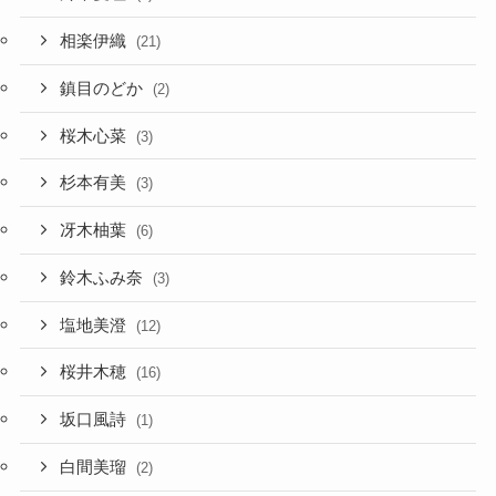
相楽伊織
(21)
鎮目のどか
(2)
桜木心菜
(3)
杉本有美
(3)
冴木柚葉
(6)
鈴木ふみ奈
(3)
塩地美澄
(12)
桜井木穂
(16)
坂口風詩
(1)
白間美瑠
(2)