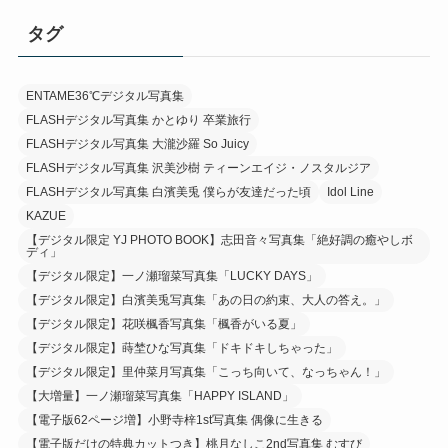
タグ
ENTAME36℃デジタル写真集
FLASHデジタル写真集 かとゆり 卒業旅行
FLASHデジタル写真集 大瀧沙羅 So Juicy
FLASHデジタル写真集 沢美沙樹 ティーンエイジ・ノスタルジア
FLASHデジタル写真集 白濱美兎 僕らが友達だった頃
Idol Line
KAZUE
【デジタル限定 YJ PHOTO BOOK】志田音々写真集「絶好調の癒やしボ
ディ」
【デジタル限定】一ノ瀬瑠菜写真集「LUCKY DAYS」
【デジタル限定】白濱美兎写真集「あの日の約束、大人の答え。」
【デジタル限定】花咲楓香写真集「楓香がいる夏」
【デジタル限定】蒔埜ひな写真集「ドキドキしちゃった」
【デジタル限定】里仲菜月写真集「こっち向いて、なっちゃん！」
【大増量】一ノ瀬瑠菜写真集「HAPPY ISLAND」
【電子版62ページ増】小野寺梓1st写真集 偶像に生きる
【電子版だけの特典カットつき】桃月なしこ2nd写真集 むすび