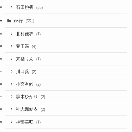
石田桃香
(35)
か行
(551)
北村優衣
(1)
兒玉遥
(4)
来栖りん
(1)
川口葵
(2)
小宮有紗
(2)
黒木ひかり
(2)
神志那結衣
(2)
神部美咲
(1)