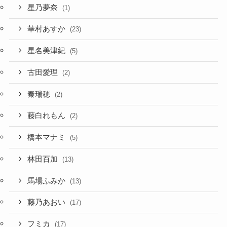
星乃夢奈
(1)
華村あすか
(23)
星名美津紀
(5)
古田愛理
(2)
秦瑞穂
(2)
藤白れもん
(2)
橋本マナミ
(5)
林田百加
(13)
馬場ふみか
(13)
藤乃あおい
(17)
フミカ
(17)