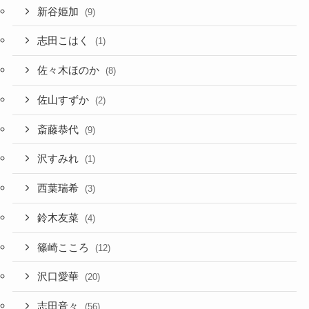
新谷姫加
(9)
志田こはく
(1)
佐々木ほのか
(8)
佐山すずか
(2)
斎藤恭代
(9)
沢すみれ
(1)
西葉瑞希
(3)
鈴木友菜
(4)
篠崎こころ
(12)
沢口愛華
(20)
志田音々
(56)