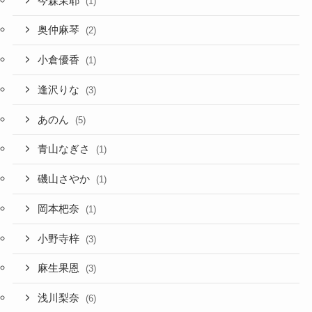
今森茉耶
(1)
奥仲麻琴
(2)
小倉優香
(1)
逢沢りな
(3)
あのん
(5)
青山なぎさ
(1)
磯山さやか
(1)
岡本杷奈
(1)
小野寺梓
(3)
麻生果恩
(3)
浅川梨奈
(6)