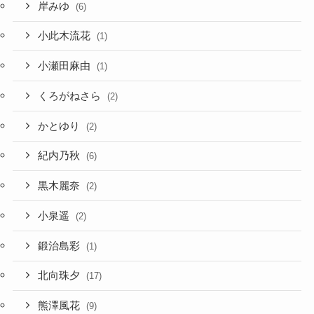
岸みゆ
(6)
小此木流花
(1)
小瀬田麻由
(1)
くろがねさら
(2)
かとゆり
(2)
紀内乃秋
(6)
黒木麗奈
(2)
小泉遥
(2)
鍛治島彩
(1)
北向珠夕
(17)
熊澤風花
(9)