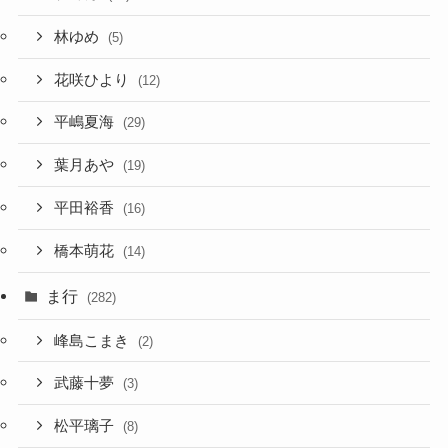
林ゆめ
(5)
花咲ひより
(12)
平嶋夏海
(29)
葉月あや
(19)
平田裕香
(16)
橋本萌花
(14)
ま行
(282)
峰島こまき
(2)
武藤十夢
(3)
松平璃子
(8)