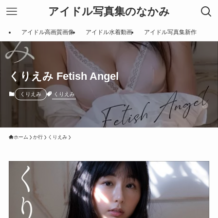
アイドル写真集のなかみ
アイドル高画質画像
アイドル水着動画
アイドル写真集新作
くりえみ Fetish Angel
くりえみ
くりえみ
ホーム
か行
くりえみ