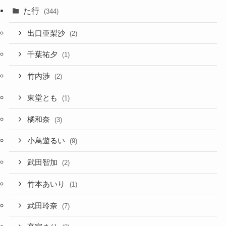
た行
(344)
出口亜梨沙
(2)
千葉祐夕
(1)
竹内渉
(2)
東堂とも
(1)
橘和奈
(3)
小鳥遊るい
(9)
武田智加
(2)
竹本あいり
(1)
武田玲奈
(7)