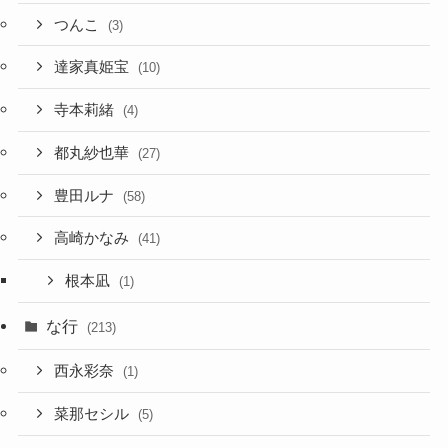
つんこ
(3)
達家真姫宝
(10)
寺本莉緒
(4)
都丸紗也華
(27)
豊田ルナ
(58)
高崎かなみ
(41)
根本凪
(1)
な行
(213)
西永彩奈
(1)
菜那セシル
(5)