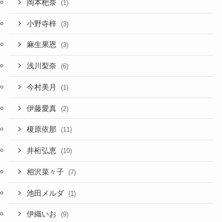
岡本杷奈
(1)
小野寺梓
(3)
麻生果恩
(3)
浅川梨奈
(6)
今村美月
(1)
伊藤愛真
(2)
榎原依那
(11)
井桁弘恵
(10)
相沢菜々子
(7)
池田メルダ
(1)
伊織いお
(9)