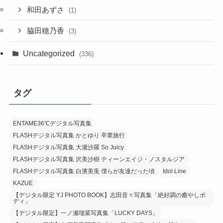
和田あずさ
(1)
脇田穂乃香
(3)
Uncategorized
(336)
タグ
ENTAME36℃デジタル写真集
FLASHデジタル写真集 かとゆり 卒業旅行
FLASHデジタル写真集 大瀧沙羅 So Juicy
FLASHデジタル写真集 沢美沙樹 ティーンエイジ・ノスタルジア
FLASHデジタル写真集 白濱美兎 僕らが友達だった頃
Idol Line
KAZUE
【デジタル限定 YJ PHOTO BOOK】志田音々写真集「絶好調の癒やしボ
ディ」
【デジタル限定】一ノ瀬瑠菜写真集「LUCKY DAYS」