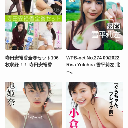
寺田安裕香全巻セット196
WPB-net No.274 09/2022
枚収録！！ 寺田安裕香
Risa Yukihira 雪平莉左 北
へ。