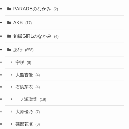
PARADEのなかみ
(2)
AKB
(17)
旬撮GIRLのなかみ
(4)
あ行
(658)
宇咲
(9)
大熊杏優
(4)
石浜芽衣
(4)
一ノ瀬瑠菜
(19)
大原優乃
(7)
礒部花凜
(3)