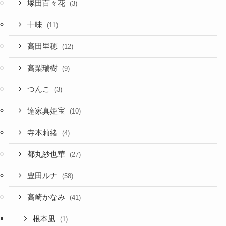
塚田百々花
(3)
十味
(11)
高田里穂
(12)
高梨瑞樹
(9)
つんこ
(3)
達家真姫宝
(10)
寺本莉緒
(4)
都丸紗也華
(27)
豊田ルナ
(58)
高崎かなみ
(41)
根本凪
(1)