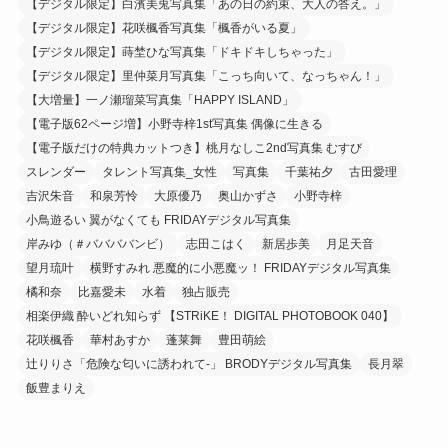
【デジタル限定】白濱美兎写真集「あの日の約束、大人の答え。」
【デジタル限定】花咲楓香写真集「楓香がいる夏」
【デジタル限定】蒔埜ひな写真集「ドキドキしちゃった」
【デジタル限定】里仲菜月写真集「こっち向いて、なっちゃん！」
【大増量】一ノ瀬瑠菜写真集「HAPPY ISLAND」
【電子版62ページ増】小野寺梓1st写真集 偶像に生きる
【電子版だけの特典カットつき】桃月なしこ2nd写真集 むすび
スレンダー
タレント写真集_女性
写真集
千葉祐夕
古田愛理
吉沢朱音
和泉芳怜
大原優乃
奥山かずさ
小野寺梓
小鳥遊るい 翼がなくても FRIDAYデジタル写真集
岸みゆ（＃ババババンビ）
志田こはく
新居歩美
月足天音
望月琉叶
横野すみれ 悪魔的に小悪魔ッ！ FRIDAYデジタル写真集
橘和奈
比嘉愛未
水着
独占販売
相楽伊織 酔いどれ知らず 【STRiKE！ DIGITAL PHOTOBOOK 040】
花咲楓香
華村あすか
蓬莱舞
豊田萌絵
辻りりさ「危険な匂いに誘われて-」 BRODYデジタル写真集
長月翠
飯豊まりえ