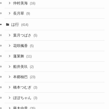
仲村美海
(16)
長月翠
(9)
は行
(414)
葉月つばさ
(5)
花咲楓香
(5)
蓬莱舞
(11)
船井美玖
(2)
本郷柚巴
(23)
橋本つむぎ
(3)
ぽぽちゃん
(3)
藤木由貴
(35)