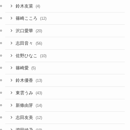
鈴木友菜
(4)
篠崎こころ
(12)
沢口愛華
(20)
志田音々
(56)
佐野ひなこ
(10)
篠崎愛
(5)
鈴木優香
(13)
東雲うみ
(43)
新條由芽
(14)
志田友美
(12)