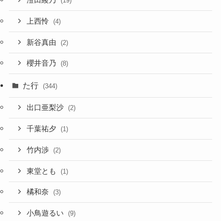
澄田綾乃
(19)
上西怜
(4)
新谷真由
(2)
櫻井音乃
(8)
た行
(344)
出口亜梨沙
(2)
千葉祐夕
(1)
竹内渉
(2)
東堂とも
(1)
橘和奈
(3)
小鳥遊るい
(9)