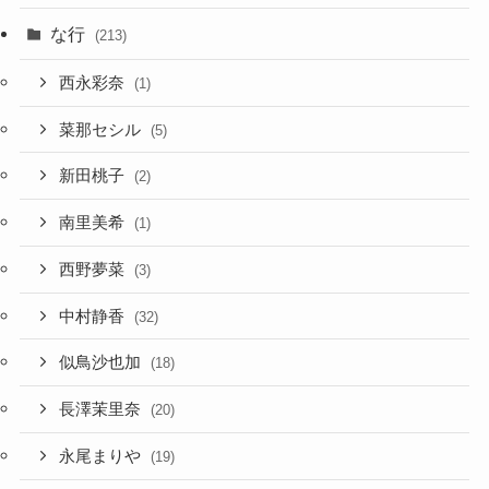
な行
(213)
西永彩奈
(1)
菜那セシル
(5)
新田桃子
(2)
南里美希
(1)
西野夢菜
(3)
中村静香
(32)
似鳥沙也加
(18)
長澤茉里奈
(20)
永尾まりや
(19)