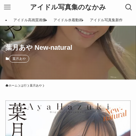
アイドル写真集のなかみ
アイドル高画質画像
アイドル水着動画
アイドル写真集新作
葉月あや New-natural
葉月あや
ホーム
は行
葉月あや