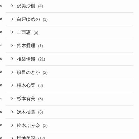
沢美沙樹
(4)
白戸ゆめの
(1)
上西恵
(6)
鈴木愛理
(1)
相楽伊織
(21)
鎮目のどか
(2)
桜木心菜
(3)
杉本有美
(3)
冴木柚葉
(6)
鈴木ふみ奈
(3)
塩地美澄
(12)