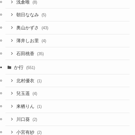
浅倉唯
(8)
朝日ななみ
(5)
奥山かずさ
(43)
薄井しお里
(4)
石田桃香
(35)
か行
(551)
北村優衣
(1)
兒玉遥
(4)
来栖りん
(1)
川口葵
(2)
小宮有紗
(2)