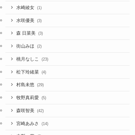
水崎綾女
(1)
水咲優美
(3)
森 日菜美
(3)
街山みほ
(2)
桃月なしこ
(23)
松下玲緒菜
(4)
村島未悠
(29)
牧野真莉愛
(5)
森咲智美
(42)
宮崎あみさ
(14)