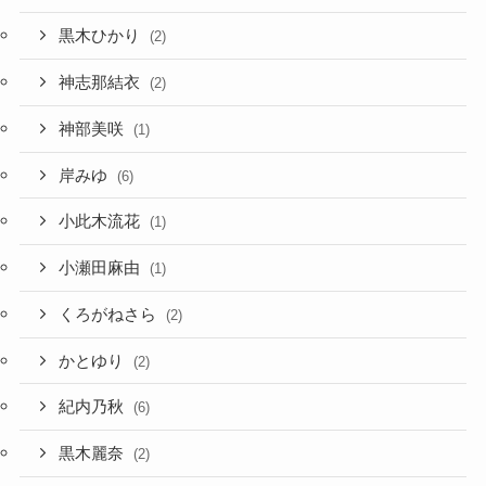
黒木ひかり
(2)
神志那結衣
(2)
神部美咲
(1)
岸みゆ
(6)
小此木流花
(1)
小瀬田麻由
(1)
くろがねさら
(2)
かとゆり
(2)
紀内乃秋
(6)
黒木麗奈
(2)