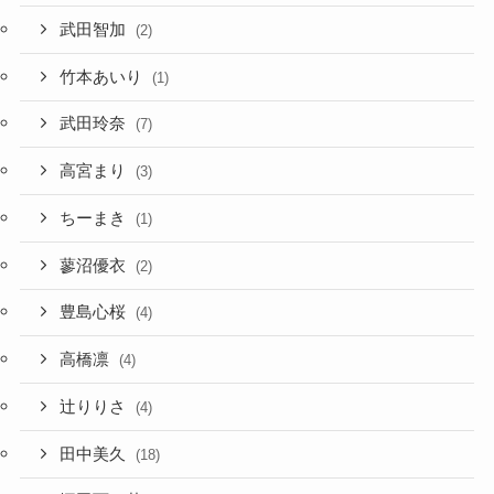
武田智加
(2)
竹本あいり
(1)
武田玲奈
(7)
高宮まり
(3)
ちーまき
(1)
蓼沼優衣
(2)
豊島心桜
(4)
高橋凛
(4)
辻りりさ
(4)
田中美久
(18)