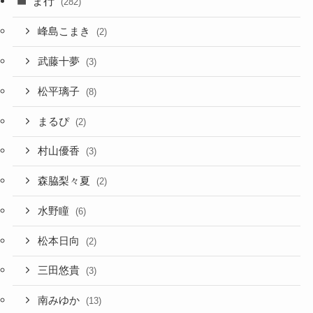
ま行
(282)
峰島こまき
(2)
武藤十夢
(3)
松平璃子
(8)
まるぴ
(2)
村山優香
(3)
森脇梨々夏
(2)
水野瞳
(6)
松本日向
(2)
三田悠貴
(3)
南みゆか
(13)