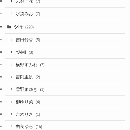
未梨一花
(7)
水湊みお
(7)
や行
(220)
吉田伶香
(5)
YAMI
(3)
横野すみれ
(7)
吉岡里帆
(2)
雪野まゆき
(1)
柳ゆり菜
(4)
吉木りさ
(1)
由良ゆら
(15)