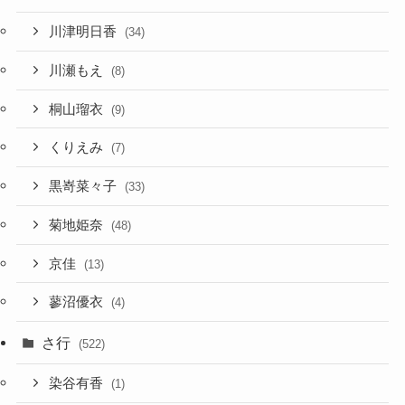
川津明日香
(34)
川瀬もえ
(8)
桐山瑠衣
(9)
くりえみ
(7)
黒嵜菜々子
(33)
菊地姫奈
(48)
京佳
(13)
蓼沼優衣
(4)
さ行
(522)
染谷有香
(1)