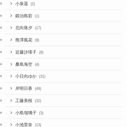
小泉遥
(2)
鍛治島彩
(1)
北向珠夕
(17)
熊澤風花
(9)
近藤沙瑛子
(8)
桑島海空
(4)
小日向ゆか
(31)
岸明日香
(49)
工藤美桜
(32)
小島瑠璃子
(3)
小池里奈
(13)