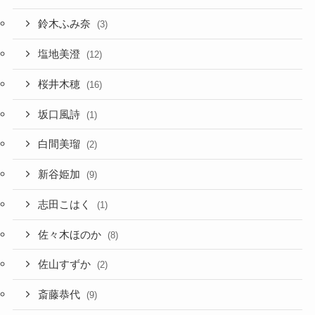
鈴木ふみ奈
(3)
塩地美澄
(12)
桜井木穂
(16)
坂口風詩
(1)
白間美瑠
(2)
新谷姫加
(9)
志田こはく
(1)
佐々木ほのか
(8)
佐山すずか
(2)
斎藤恭代
(9)