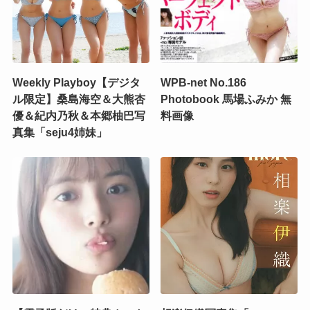
Weekly Playboy【デジタ
WPB-net No.186
ル限定】桑島海空＆大熊杏
Photobook 馬場ふみか 無
優＆紀内乃秋＆本郷柚巴写
料画像
真集「seju4姉妹」