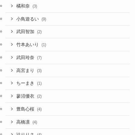
橘和奈
(3)
小鳥遊るい
(9)
武田智加
(2)
竹本あいり
(1)
武田玲奈
(7)
高宮まり
(3)
ちーまき
(1)
蓼沼優衣
(2)
豊島心桜
(4)
高橋凛
(4)
辻りりさ
(4)