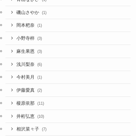
磯山さやか
(1)
岡本杷奈
(1)
小野寺梓
(3)
麻生果恩
(3)
浅川梨奈
(6)
今村美月
(1)
伊藤愛真
(2)
榎原依那
(11)
井桁弘恵
(10)
相沢菜々子
(7)