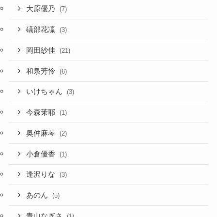
大原優乃
(7)
礒部花凜
(3)
岡田紗佳
(21)
和泉芳怜
(6)
いけちゃん
(3)
今森茉耶
(1)
奥仲麻琴
(2)
小倉優香
(1)
逢沢りな
(3)
あのん
(5)
青山なぎさ
(1)