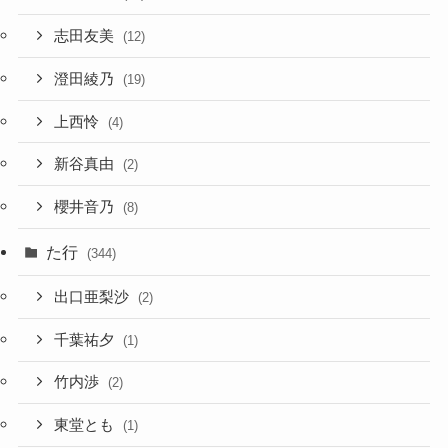
志田友美
(12)
澄田綾乃
(19)
上西怜
(4)
新谷真由
(2)
櫻井音乃
(8)
た行
(344)
出口亜梨沙
(2)
千葉祐夕
(1)
竹内渉
(2)
東堂とも
(1)