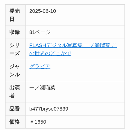
発売
2025-06-10
日
収録
81ページ
シリ
FLASHデジタル写真集 一ノ瀬瑠菜 こ
ーズ
の世界のどこかで
ジャ
グラビア
ンル
出演
一ノ瀬瑠菜
者
品番
b477bryse07839
価格
￥1650