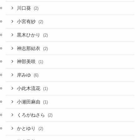
川口葵
(2)
小宮有紗
(2)
黒木ひかり
(2)
神志那結衣
(2)
神部美咲
(1)
岸みゆ
(6)
小此木流花
(1)
小瀬田麻由
(1)
くろがねさら
(2)
かとゆり
(2)