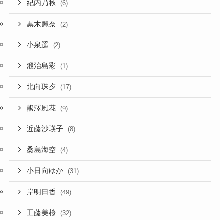
紀内乃秋
(6)
黒木麗奈
(2)
小泉遥
(2)
鍛治島彩
(1)
北向珠夕
(17)
熊澤風花
(9)
近藤沙瑛子
(8)
桑島海空
(4)
小日向ゆか
(31)
岸明日香
(49)
工藤美桜
(32)