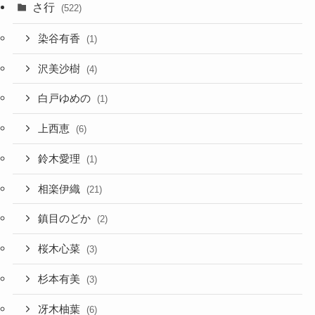
さ行
(522)
染谷有香
(1)
沢美沙樹
(4)
白戸ゆめの
(1)
上西恵
(6)
鈴木愛理
(1)
相楽伊織
(21)
鎮目のどか
(2)
桜木心菜
(3)
杉本有美
(3)
冴木柚葉
(6)