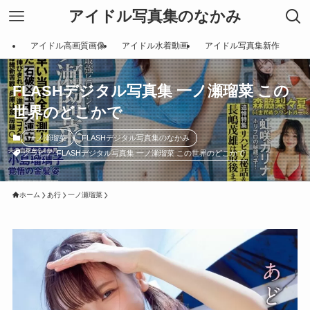
アイドル写真集のなかみ
アイドル高画質画像
アイドル水着動画
アイドル写真集新作
FLASHデジタル写真集 一ノ瀬瑠菜 この
世界のどこかで
一ノ瀬瑠菜
FLASHデジタル写真集のなかみ
グラビア
FLASHデジタル写真集 一ノ瀬瑠菜 この世界のどこかで
ホーム
あ行
一ノ瀬瑠菜