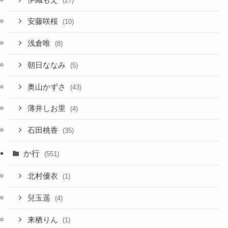
(27)
安藤咲桜
(10)
浅倉唯
(8)
朝日ななみ
(5)
奥山かずさ
(43)
薄井しお里
(4)
石田桃香
(35)
か行
(551)
北村優衣
(1)
兒玉遥
(4)
来栖りん
(1)