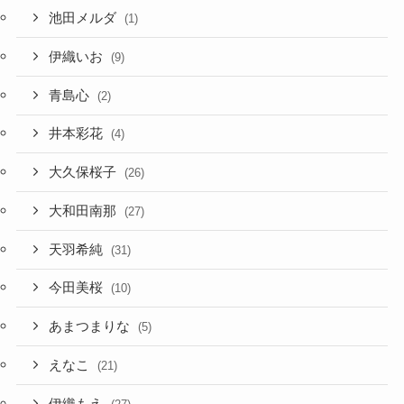
池田メルダ
(1)
伊織いお
(9)
青島心
(2)
井本彩花
(4)
大久保桜子
(26)
大和田南那
(27)
天羽希純
(31)
今田美桜
(10)
あまつまりな
(5)
えなこ
(21)
伊織もえ