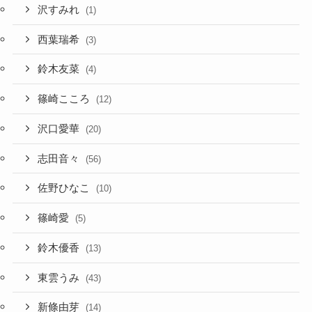
沢すみれ
(1)
西葉瑞希
(3)
鈴木友菜
(4)
篠崎こころ
(12)
沢口愛華
(20)
志田音々
(56)
佐野ひなこ
(10)
篠崎愛
(5)
鈴木優香
(13)
東雲うみ
(43)
新條由芽
(14)