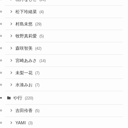
松下玲緒菜
(4)
村島未悠
(29)
牧野真莉愛
(5)
森咲智美
(42)
宮崎あみさ
(14)
未梨一花
(7)
水湊みお
(7)
や行
(220)
吉田伶香
(5)
YAMI
(3)