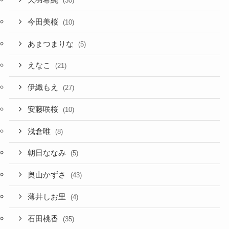
天羽希純
(30)
今田美桜
(10)
あまつまりな
(5)
えなこ
(21)
伊織もえ
(27)
安藤咲桜
(10)
浅倉唯
(8)
朝日ななみ
(5)
奥山かずさ
(43)
薄井しお里
(4)
石田桃香
(35)