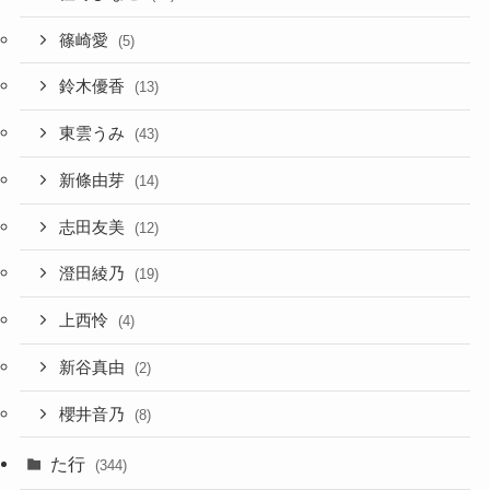
篠崎愛
(5)
鈴木優香
(13)
東雲うみ
(43)
新條由芽
(14)
志田友美
(12)
澄田綾乃
(19)
上西怜
(4)
新谷真由
(2)
櫻井音乃
(8)
た行
(344)