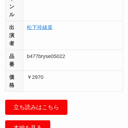
ン
ル
出
松下玲緒菜
演
者
品
b477bryse05022
番
価
￥2970
格
立ち読みはこちら
本編を見る