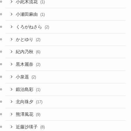
小此木流花
(1)
小瀬田麻由
(1)
くろがねさら
(2)
かとゆり
(2)
紀内乃秋
(6)
黒木麗奈
(2)
小泉遥
(2)
鍛治島彩
(1)
北向珠夕
(17)
熊澤風花
(9)
近藤沙瑛子
(8)