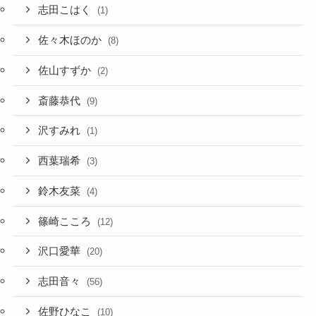
志田こはく
(1)
佐々木ほのか
(8)
佐山すずか
(2)
斎藤恭代
(9)
沢すみれ
(1)
西葉瑞希
(3)
鈴木友菜
(4)
篠崎こころ
(12)
沢口愛華
(20)
志田音々
(56)
佐野ひなこ
(10)