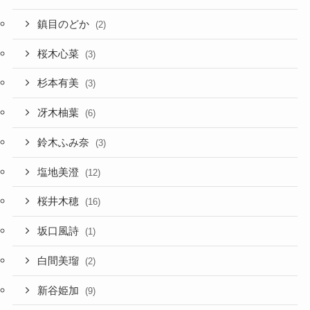
鎮目のどか
(2)
桜木心菜
(3)
杉本有美
(3)
冴木柚葉
(6)
鈴木ふみ奈
(3)
塩地美澄
(12)
桜井木穂
(16)
坂口風詩
(1)
白間美瑠
(2)
新谷姫加
(9)