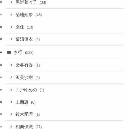
黒嵜菜々子
(33)
菊地姫奈
(48)
京佳
(13)
蓼沼優衣
(4)
さ行
(522)
染谷有香
(1)
沢美沙樹
(4)
白戸ゆめの
(1)
上西恵
(6)
鈴木愛理
(1)
相楽伊織
(21)