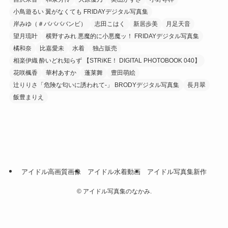
小鳥遊るい 翼がなくても FRIDAYデジタル写真集
岸みゆ（＃ババババンビ）
志田こはく
新居歩美
月足天音
望月琉叶
横野すみれ 悪魔的に小悪魔ッ！ FRIDAYデジタル写真集
橘和奈
比嘉愛未
水着
独占販売
相楽伊織 酔いどれ知らず 【STRiKE！ DIGITAL PHOTOBOOK 040】
花咲楓香
華村あすか
蓬莱舞
豊田萌絵
辻りりさ「危険な匂いに誘われて-」 BRODYデジタル写真集
長月翠
飯豊まりえ
アイドル高画質画像
アイドル水着動画
アイドル写真集新作
©
アイドル写真集のなかみ.