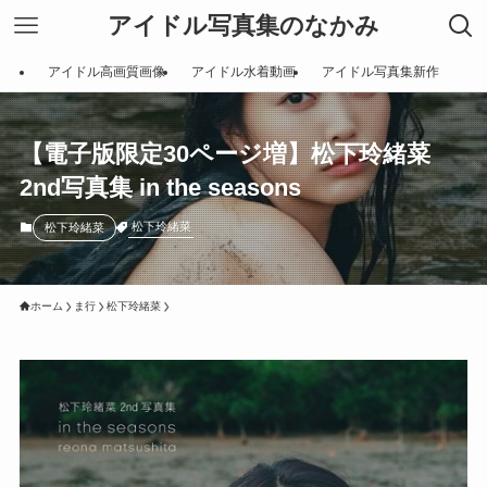
アイドル写真集のなかみ
アイドル高画質画像
アイドル水着動画
アイドル写真集新作
【電子版限定30ページ増】松下玲緒菜
2nd写真集 in the seasons
松下玲緒菜
松下玲緒菜
ホーム
ま行
松下玲緒菜