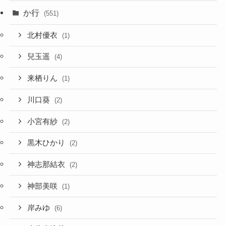
か行
(551)
北村優衣
(1)
兒玉遥
(4)
来栖りん
(1)
川口葵
(2)
小宮有紗
(2)
黒木ひかり
(2)
神志那結衣
(2)
神部美咲
(1)
岸みゆ
(6)