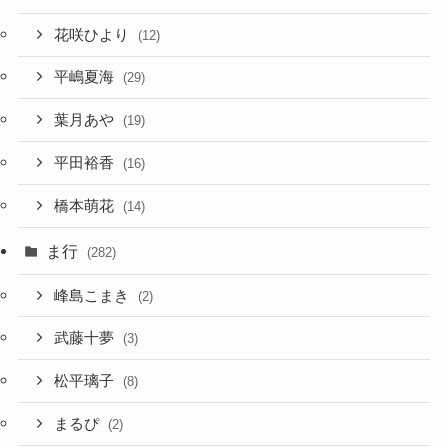
花咲ひより
(12)
平嶋夏海
(29)
葉月あや
(19)
平田裕香
(16)
橋本萌花
(14)
ま行
(282)
峰島こまき
(2)
武藤十夢
(3)
松平璃子
(8)
まるぴ
(2)