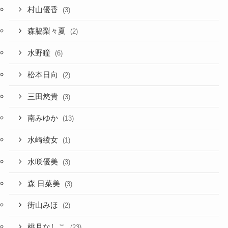
村山優香
(3)
森脇梨々夏
(2)
水野瞳
(6)
松本日向
(2)
三田悠貴
(3)
南みゆか
(13)
水崎綾女
(1)
水咲優美
(3)
森 日菜美
(3)
街山みほ
(2)
桃月なしこ
(23)