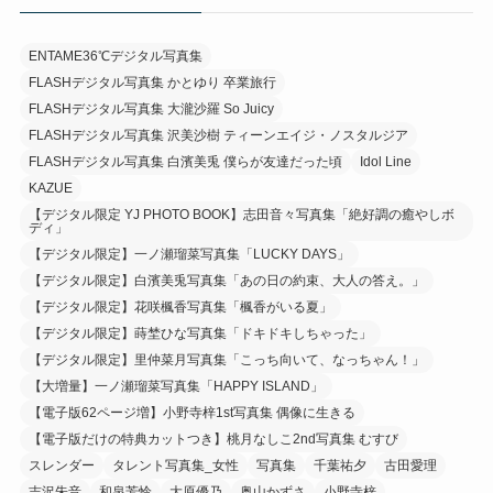
ENTAME36℃デジタル写真集
FLASHデジタル写真集 かとゆり 卒業旅行
FLASHデジタル写真集 大瀧沙羅 So Juicy
FLASHデジタル写真集 沢美沙樹 ティーンエイジ・ノスタルジア
FLASHデジタル写真集 白濱美兎 僕らが友達だった頃
Idol Line
KAZUE
【デジタル限定 YJ PHOTO BOOK】志田音々写真集「絶好調の癒やしボ
ディ」
【デジタル限定】一ノ瀬瑠菜写真集「LUCKY DAYS」
【デジタル限定】白濱美兎写真集「あの日の約束、大人の答え。」
【デジタル限定】花咲楓香写真集「楓香がいる夏」
【デジタル限定】蒔埜ひな写真集「ドキドキしちゃった」
【デジタル限定】里仲菜月写真集「こっち向いて、なっちゃん！」
【大増量】一ノ瀬瑠菜写真集「HAPPY ISLAND」
【電子版62ページ増】小野寺梓1st写真集 偶像に生きる
【電子版だけの特典カットつき】桃月なしこ2nd写真集 むすび
スレンダー
タレント写真集_女性
写真集
千葉祐夕
古田愛理
吉沢朱音
和泉芳怜
大原優乃
奥山かずさ
小野寺梓