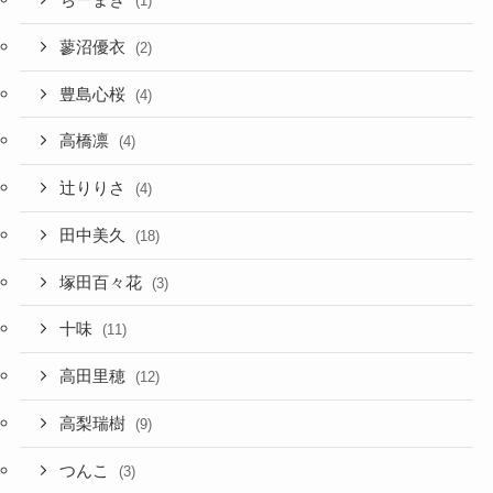
ちーまき
(1)
蓼沼優衣
(2)
豊島心桜
(4)
高橋凛
(4)
辻りりさ
(4)
田中美久
(18)
塚田百々花
(3)
十味
(11)
高田里穂
(12)
高梨瑞樹
(9)
つんこ
(3)