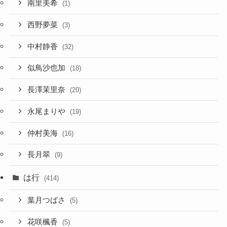
南里美希
(1)
西野夢菜
(3)
中村静香
(32)
似鳥沙也加
(18)
長澤茉里奈
(20)
永尾まりや
(19)
仲村美海
(16)
長月翠
(9)
は行
(414)
葉月つばさ
(5)
花咲楓香
(5)