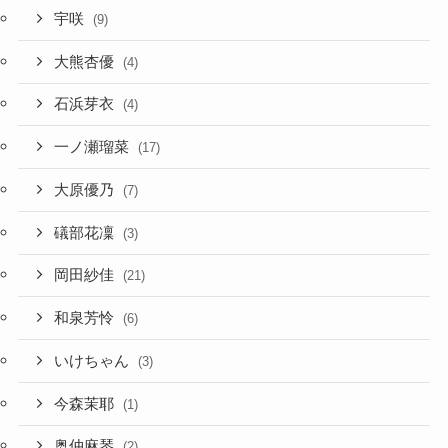
宇咲
(9)
大熊杏優
(4)
石浜芽衣
(4)
一ノ瀬瑠菜
(17)
大原優乃
(7)
礒部花凜
(3)
岡田紗佳
(21)
和泉芳怜
(6)
いけちゃん
(3)
今森茉耶
(1)
奥仲麻琴
(2)