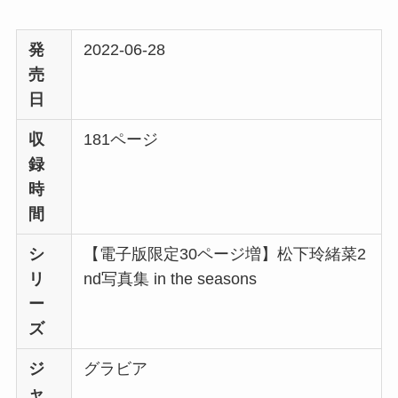
発
2022-06-28
売
日
収
181ページ
録
時
間
シ
【電子版限定30ページ増】松下玲緒菜2
リ
nd写真集 in the seasons
ー
ズ
ジ
グラビア
ャ