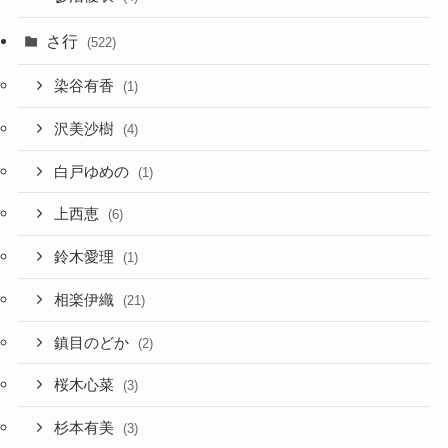
さ行
(522)
染谷有香
(1)
沢美沙樹
(4)
白戸ゆめの
(1)
上西恵
(6)
鈴木愛理
(1)
相楽伊織
(21)
鎮目のどか
(2)
桜木心菜
(3)
杉本有美
(3)