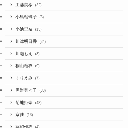
工藤美桜
(32)
小島瑠璃子
(3)
小池里奈
(13)
川津明日香
(34)
川瀬もえ
(8)
桐山瑠衣
(9)
くりえみ
(7)
黒嵜菜々子
(33)
菊地姫奈
(48)
京佳
(13)
蓼沼優衣
(4)