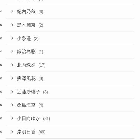
紀内乃秋
(6)
黒木麗奈
(2)
小泉遥
(2)
鍛治島彩
(1)
北向珠夕
(17)
熊澤風花
(9)
近藤沙瑛子
(8)
桑島海空
(4)
小日向ゆか
(31)
岸明日香
(49)