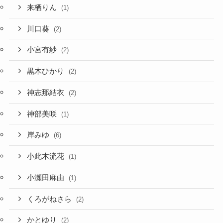
来栖りん
(1)
川口葵
(2)
小宮有紗
(2)
黒木ひかり
(2)
神志那結衣
(2)
神部美咲
(1)
岸みゆ
(6)
小此木流花
(1)
小瀬田麻由
(1)
くろがねさら
(2)
かとゆり
(2)