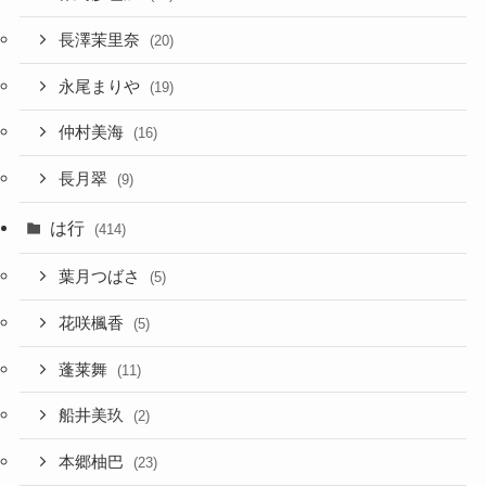
長澤茉里奈
(20)
永尾まりや
(19)
仲村美海
(16)
長月翠
(9)
は行
(414)
葉月つばさ
(5)
花咲楓香
(5)
蓬莱舞
(11)
船井美玖
(2)
本郷柚巴
(23)