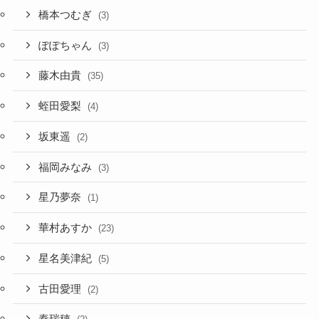
橋本つむぎ
(3)
ぽぽちゃん
(3)
藤木由貴
(35)
蛭田愛梨
(4)
坂東遥
(2)
福岡みなみ
(3)
星乃夢奈
(1)
華村あすか
(23)
星名美津紀
(5)
古田愛理
(2)