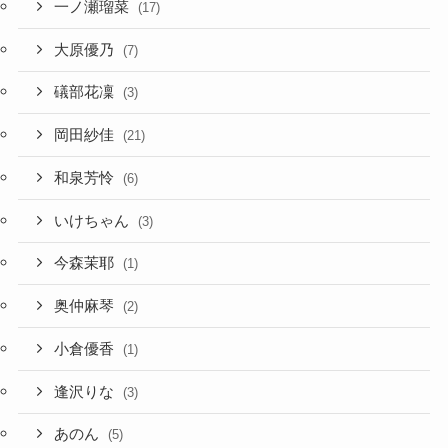
一ノ瀬瑠菜
(17)
大原優乃
(7)
礒部花凜
(3)
岡田紗佳
(21)
和泉芳怜
(6)
いけちゃん
(3)
今森茉耶
(1)
奥仲麻琴
(2)
小倉優香
(1)
逢沢りな
(3)
あのん
(5)