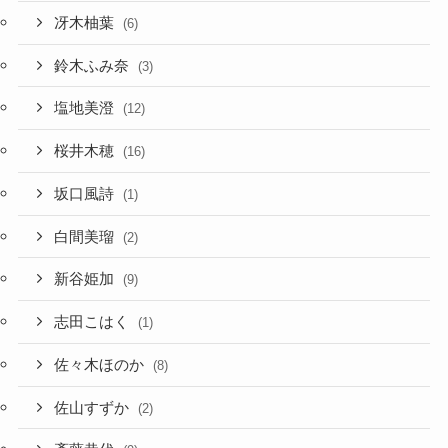
冴木柚葉
(6)
鈴木ふみ奈
(3)
塩地美澄
(12)
桜井木穂
(16)
坂口風詩
(1)
白間美瑠
(2)
新谷姫加
(9)
志田こはく
(1)
佐々木ほのか
(8)
佐山すずか
(2)