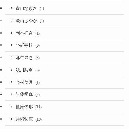
青山なぎさ
(1)
磯山さやか
(1)
岡本杷奈
(1)
小野寺梓
(3)
麻生果恩
(3)
浅川梨奈
(6)
今村美月
(1)
伊藤愛真
(2)
榎原依那
(11)
井桁弘恵
(10)