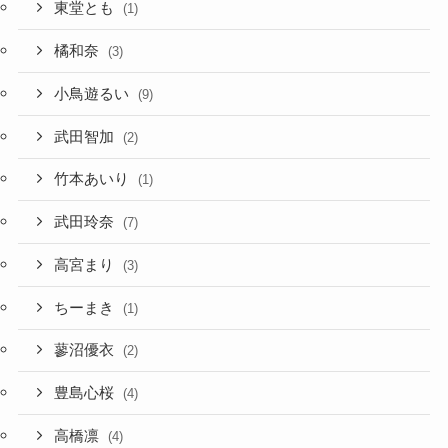
東堂とも
(1)
橘和奈
(3)
小鳥遊るい
(9)
武田智加
(2)
竹本あいり
(1)
武田玲奈
(7)
高宮まり
(3)
ちーまき
(1)
蓼沼優衣
(2)
豊島心桜
(4)
高橋凛
(4)