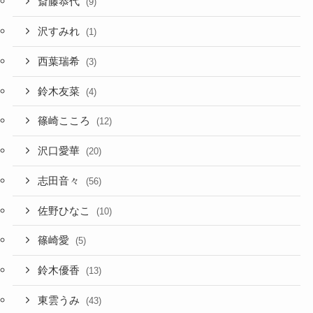
斎藤恭代
(9)
沢すみれ
(1)
西葉瑞希
(3)
鈴木友菜
(4)
篠崎こころ
(12)
沢口愛華
(20)
志田音々
(56)
佐野ひなこ
(10)
篠崎愛
(5)
鈴木優香
(13)
東雲うみ
(43)