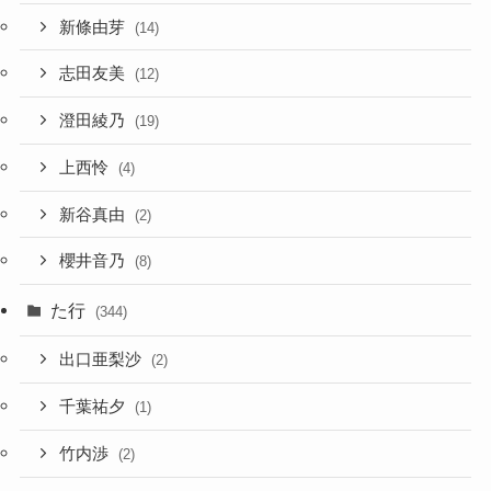
新條由芽
(14)
志田友美
(12)
澄田綾乃
(19)
上西怜
(4)
新谷真由
(2)
櫻井音乃
(8)
た行
(344)
出口亜梨沙
(2)
千葉祐夕
(1)
竹内渉
(2)