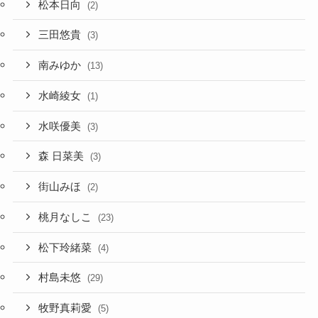
松本日向
(2)
三田悠貴
(3)
南みゆか
(13)
水崎綾女
(1)
水咲優美
(3)
森 日菜美
(3)
街山みほ
(2)
桃月なしこ
(23)
松下玲緒菜
(4)
村島未悠
(29)
牧野真莉愛
(5)