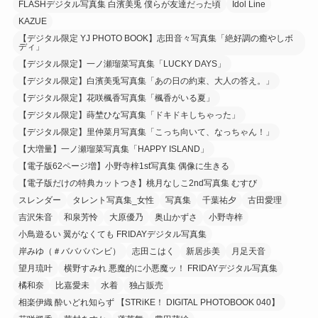
FLASHデジタル写真集 白濱美兎 僕らが友達だった頃
Idol Line
KAZUE
【デジタル限定 YJ PHOTO BOOK】志田音々写真集「絶好調の癒やしボ
ディ」
【デジタル限定】一ノ瀬瑠菜写真集「LUCKY DAYS」
【デジタル限定】白濱美兎写真集「あの日の約束、大人の答え。」
【デジタル限定】花咲楓香写真集「楓香がいる夏」
【デジタル限定】蒔埜ひな写真集「ドキドキしちゃった」
【デジタル限定】里仲菜月写真集「こっち向いて、なっちゃん！」
【大増量】一ノ瀬瑠菜写真集「HAPPY ISLAND」
【電子版62ページ増】小野寺梓1st写真集 偶像に生きる
【電子版だけの特典カットつき】桃月なしこ2nd写真集 むすび
スレンダー
タレント写真集_女性
写真集
千葉祐夕
古田愛理
吉沢朱音
和泉芳怜
大原優乃
奥山かずさ
小野寺梓
小鳥遊るい 翼がなくても FRIDAYデジタル写真集
岸みゆ（＃ババババンビ）
志田こはく
新居歩美
月足天音
望月琉叶
横野すみれ 悪魔的に小悪魔ッ！ FRIDAYデジタル写真集
橘和奈
比嘉愛未
水着
独占販売
相楽伊織 酔いどれ知らず 【STRiKE！ DIGITAL PHOTOBOOK 040】