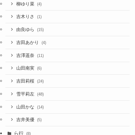
柳ゆり菜
(4)
吉木りさ
(1)
由良ゆら
(15)
吉田あかり
(4)
吉澤遥奈
(11)
山田南実
(6)
吉田莉桜
(24)
雪平莉左
(48)
山田かな
(14)
吉井美優
(5)
ら行
(8)