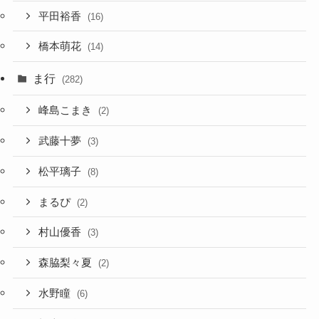
平田裕香
(16)
橋本萌花
(14)
ま行
(282)
峰島こまき
(2)
武藤十夢
(3)
松平璃子
(8)
まるぴ
(2)
村山優香
(3)
森脇梨々夏
(2)
水野瞳
(6)