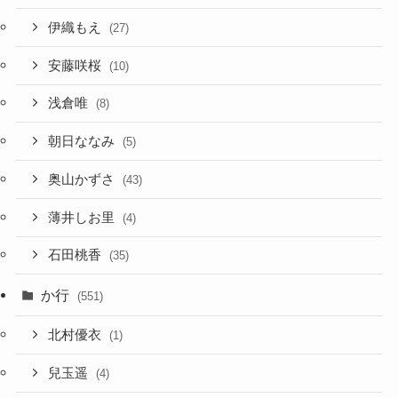
伊織もえ
(27)
安藤咲桜
(10)
浅倉唯
(8)
朝日ななみ
(5)
奥山かずさ
(43)
薄井しお里
(4)
石田桃香
(35)
か行
(551)
北村優衣
(1)
兒玉遥
(4)