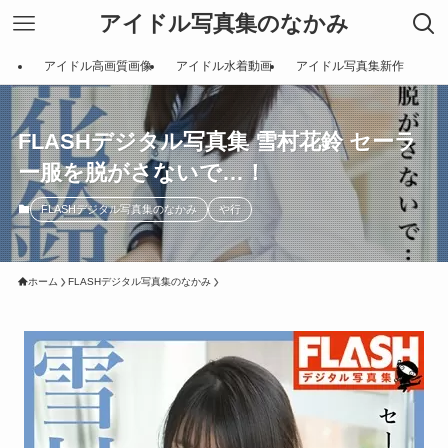
アイドル写真集のなかみ
アイドル高画質画像
アイドル水着動画
アイドル写真集新作
FLASHデジタル写真集 雪村花鈴 セーラ
ー服を脱がさないで…！
FLASHデジタル写真集のなかみ
や行
ホーム
FLASHデジタル写真集のなかみ