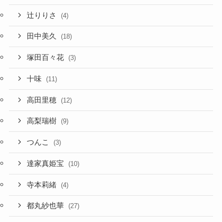
辻りりさ
(4)
田中美久
(18)
塚田百々花
(3)
十味
(11)
高田里穂
(12)
高梨瑞樹
(9)
つんこ
(3)
達家真姫宝
(10)
寺本莉緒
(4)
都丸紗也華
(27)