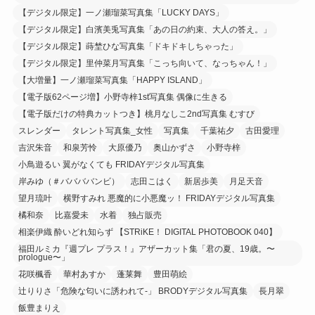
【デジタル限定】一ノ瀬瑠菜写真集「LUCKY DAYS」
【デジタル限定】白濱美兎写真集「あの日の約束、大人の答え。」
【デジタル限定】蒔埜ひな写真集「ドキドキしちゃった」
【デジタル限定】里仲菜月写真集「こっち向いて、なっちゃん！」
【大増量】一ノ瀬瑠菜写真集「HAPPY ISLAND」
【電子版62ページ増】小野寺梓1st写真集 偶像に生きる
【電子版だけの特典カットつき】桃月なしこ2nd写真集 むすび
スレンダー
タレント写真集_女性
写真集
千葉祐夕
古田愛理
吉沢朱音
和泉芳怜
大原優乃
奥山かずさ
小野寺梓
小鳥遊るい 翼がなくても FRIDAYデジタル写真集
岸みゆ（＃ババババンビ）
志田こはく
新居歩美
月足天音
望月琉叶
横野すみれ 悪魔的に小悪魔ッ！ FRIDAYデジタル写真集
橘和奈
比嘉愛未
水着
独占販売
相楽伊織 酔いどれ知らず 【STRiKE！ DIGITAL PHOTOBOOK 040】
福田ルミカ『週プレ プラス！』アザーカット集「君の夏、19歳。〜
prologue〜」
花咲楓香
華村あすか
蓬莱舞
豊田萌絵
辻りりさ「危険な匂いに誘われて-」 BRODYデジタル写真集
長月翠
飯豊まりえ