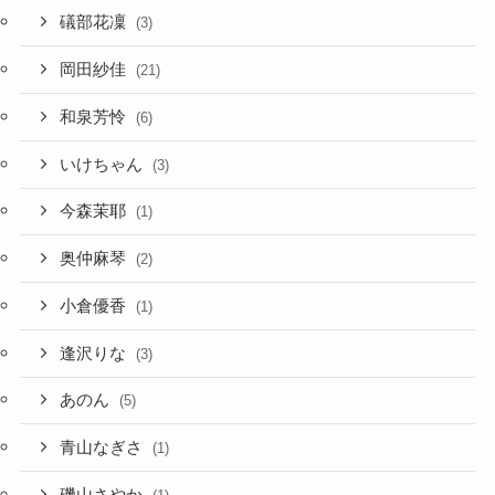
礒部花凜
(3)
岡田紗佳
(21)
和泉芳怜
(6)
いけちゃん
(3)
今森茉耶
(1)
奥仲麻琴
(2)
小倉優香
(1)
逢沢りな
(3)
あのん
(5)
青山なぎさ
(1)
磯山さやか