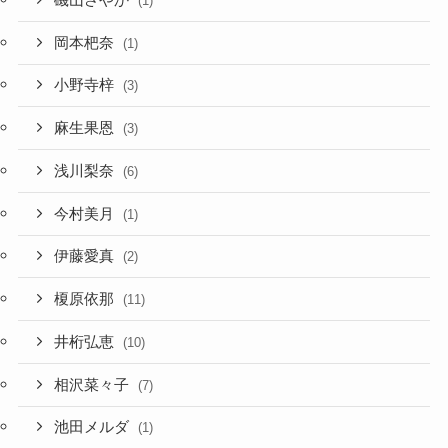
(1)
岡本杷奈
(1)
小野寺梓
(3)
麻生果恩
(3)
浅川梨奈
(6)
今村美月
(1)
伊藤愛真
(2)
榎原依那
(11)
井桁弘恵
(10)
相沢菜々子
(7)
池田メルダ
(1)