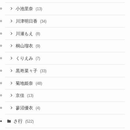
小池里奈
(13)
川津明日香
(34)
川瀬もえ
(8)
桐山瑠衣
(9)
くりえみ
(7)
黒嵜菜々子
(33)
菊地姫奈
(48)
京佳
(13)
蓼沼優衣
(4)
さ行
(522)