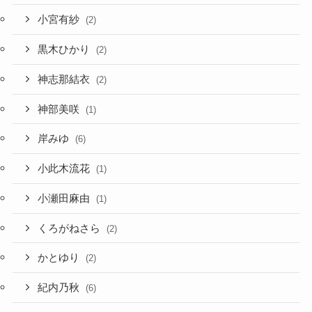
小宮有紗
(2)
黒木ひかり
(2)
神志那結衣
(2)
神部美咲
(1)
岸みゆ
(6)
小此木流花
(1)
小瀬田麻由
(1)
くろがねさら
(2)
かとゆり
(2)
紀内乃秋
(6)