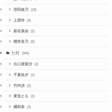
澄田綾乃
(19)
上西怜
(4)
新谷真由
(2)
櫻井音乃
(8)
た行
(344)
出口亜梨沙
(2)
千葉祐夕
(1)
竹内渉
(2)
東堂とも
(1)
橘和奈
(3)