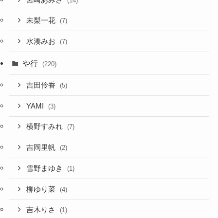
(14)
未梨一花
(7)
水湊みお
(7)
や行
(220)
吉田伶香
(5)
YAMI
(3)
横野すみれ
(7)
吉岡里帆
(2)
雪野まゆき
(1)
柳ゆり菜
(4)
吉木りさ
(1)