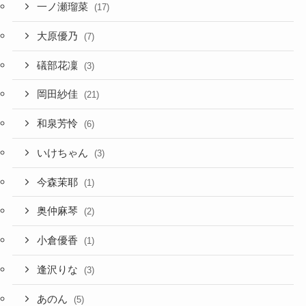
一ノ瀬瑠菜
(17)
大原優乃
(7)
礒部花凜
(3)
岡田紗佳
(21)
和泉芳怜
(6)
いけちゃん
(3)
今森茉耶
(1)
奥仲麻琴
(2)
小倉優香
(1)
逢沢りな
(3)
あのん
(5)