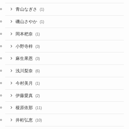
青山なぎさ
(1)
磯山さやか
(1)
岡本杷奈
(1)
小野寺梓
(3)
麻生果恩
(3)
浅川梨奈
(6)
今村美月
(1)
伊藤愛真
(2)
榎原依那
(11)
井桁弘恵
(10)