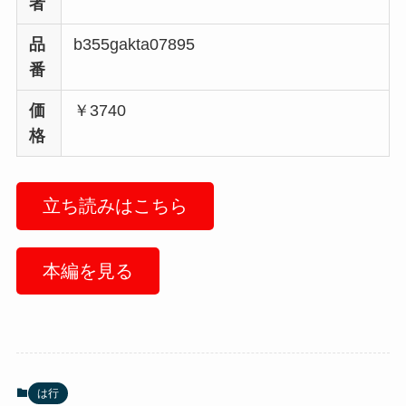
者
品
b355gakta07895
番
価
￥3740
格
立ち読みはこちら
本編を見る
は行