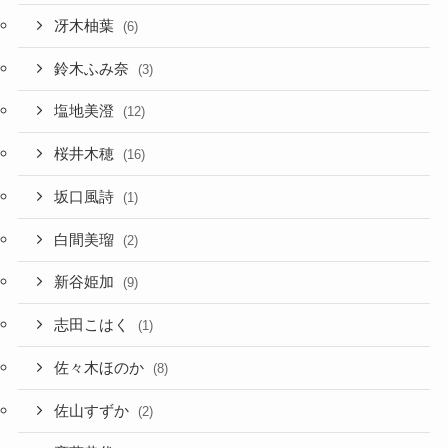
冴木柚葉
(6)
鈴木ふみ奈
(3)
塩地美澄
(12)
桜井木穂
(16)
坂口風詩
(1)
白間美瑠
(2)
新谷姫加
(9)
志田こはく
(1)
佐々木ほのか
(8)
佐山すずか
(2)