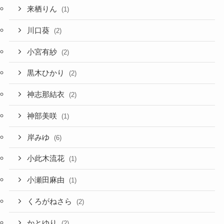
来栖りん
(1)
川口葵
(2)
小宮有紗
(2)
黒木ひかり
(2)
神志那結衣
(2)
神部美咲
(1)
岸みゆ
(6)
小此木流花
(1)
小瀬田麻由
(1)
くろがねさら
(2)
かとゆり
(2)