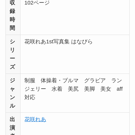
収
102ページ
録
時
間
シ
花咲れあ1st写真集 はなびら
リ
ー
ズ
ジ
制服 体操着・ブルマ グラビア ラン
ャ
ジェリー 水着 美尻 美脚 美女 aff
ン
対応
ル
出
花咲れあ
演