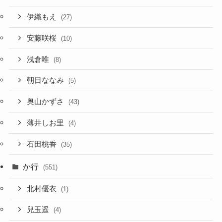
伊織もえ
(27)
安藤咲桜
(10)
浅倉唯
(8)
朝日ななみ
(5)
奥山かずさ
(43)
薄井しお里
(4)
石田桃香
(35)
か行
(551)
北村優衣
(1)
兒玉遥
(4)