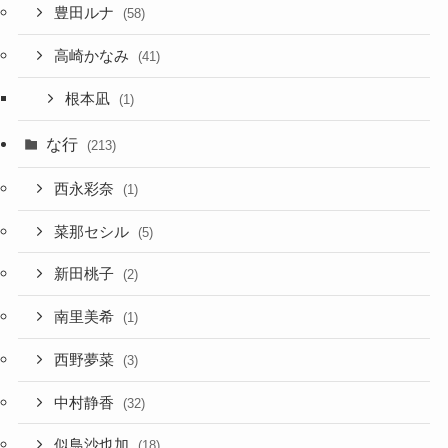
豊田ルナ
(58)
高崎かなみ
(41)
根本凪
(1)
な行
(213)
西永彩奈
(1)
菜那セシル
(5)
新田桃子
(2)
南里美希
(1)
西野夢菜
(3)
中村静香
(32)
似鳥沙也加
(18)