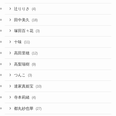
辻りりさ
(4)
田中美久
(18)
塚田百々花
(3)
十味
(11)
高田里穂
(12)
高梨瑞樹
(9)
つんこ
(3)
達家真姫宝
(10)
寺本莉緒
(4)
都丸紗也華
(27)