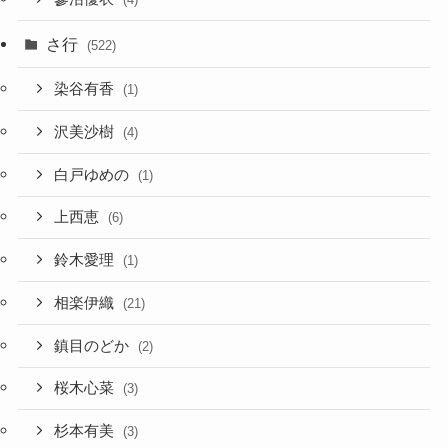
さ行
(522)
染谷有香
(1)
沢美沙樹
(4)
白戸ゆめの
(1)
上西恵
(6)
鈴木愛理
(1)
相楽伊織
(21)
鎮目のどか
(2)
桜木心菜
(3)
杉本有美
(3)