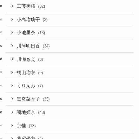
工藤美桜
(32)
小島瑠璃子
(3)
小池里奈
(13)
川津明日香
(34)
川瀬もえ
(8)
桐山瑠衣
(9)
くりえみ
(7)
黒嵜菜々子
(33)
菊地姫奈
(48)
京佳
(13)
蓼沼優衣
(4)