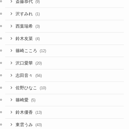
斎藤恭代
(9)
沢すみれ
(1)
西葉瑞希
(3)
鈴木友菜
(4)
篠崎こころ
(12)
沢口愛華
(20)
志田音々
(56)
佐野ひなこ
(10)
篠崎愛
(5)
鈴木優香
(13)
東雲うみ
(43)