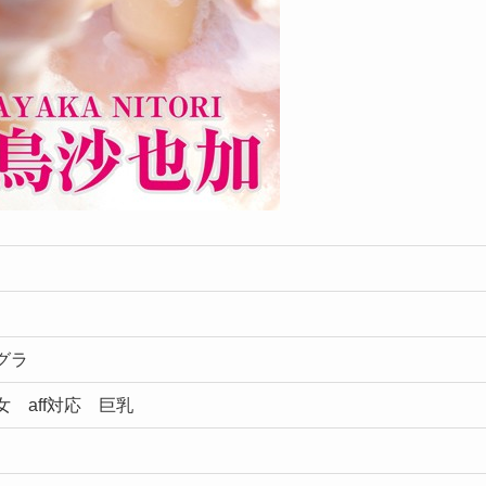
ジグラ
女 aff対応 巨乳