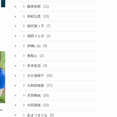
(11)
榎原依那
(10)
井桁弘恵
(7)
相沢菜々子
(1)
池田メルダ
(9)
伊織いお
(2)
青島心
(4)
井本彩花
(26)
大久保桜子
(27)
大和田南那
(30)
天羽希純
(10)
今田美桜
＜
(5)
あまつまりな