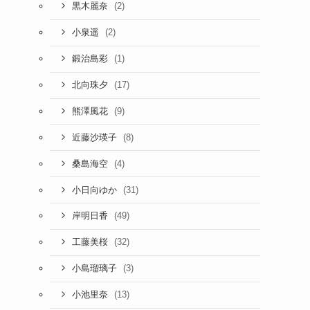
(2)
黒木麗奈
(2)
小泉遥
(1)
鍛治島彩
(17)
北向珠夕
(9)
熊澤風花
(8)
近藤沙瑛子
(4)
桑島海空
(31)
小日向ゆか
(49)
岸明日香
(32)
工藤美桜
(3)
小島瑠璃子
(13)
小池里奈