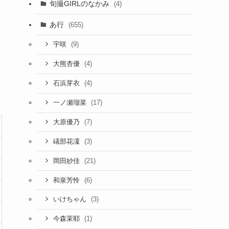
旬撮GIRLのなかみ
(4)
あ行
(655)
(9)
宇咲
(4)
大熊杏優
(4)
石浜芽衣
(17)
一ノ瀬瑠菜
(7)
大原優乃
(3)
礒部花凜
(21)
岡田紗佳
(6)
和泉芳怜
(3)
いけちゃん
(1)
今森茉耶