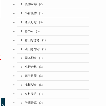
(2)
奥仲麻琴
(1)
小倉優香
(3)
逢沢りな
(5)
あのん
(1)
青山なぎさ
(1)
磯山さやか
(1)
岡本杷奈
(3)
小野寺梓
(3)
麻生果恩
(6)
浅川梨奈
(1)
今村美月
(2)
伊藤愛真