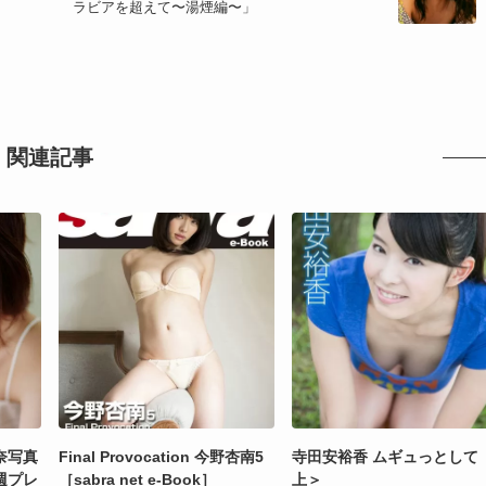
ラビアを超えて〜湯煙編〜」
関連記事
奈写真
Final Provocation 今野杏南5
寺田安裕香 ムギュっとして 
週プレ
［sabra net e-Book］
上＞