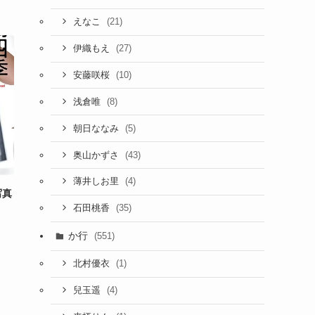
(21)
えなこ
(27)
伊織もえ
(10)
安藤咲桜
(8)
浅倉唯
(5)
朝日ななみ
(43)
奥山かずさ
(4)
薄井しお里
写真
(35)
石田桃香
か行
(551)
(1)
北村優衣
(4)
兒玉遥