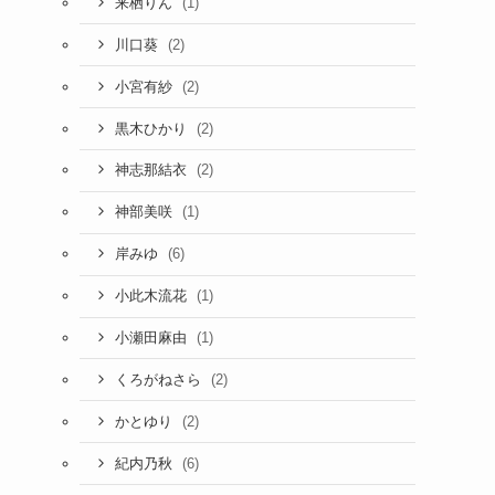
(1)
来栖りん
(2)
川口葵
(2)
小宮有紗
(2)
黒木ひかり
(2)
神志那結衣
(1)
神部美咲
(6)
岸みゆ
(1)
小此木流花
(1)
小瀬田麻由
(2)
くろがねさら
(2)
かとゆり
(6)
紀内乃秋