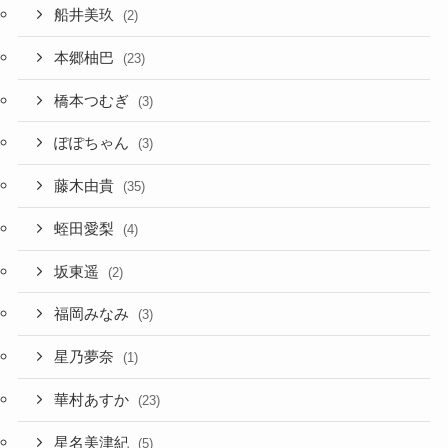
船井美玖
(2)
本郷柚巴
(23)
橋本つむぎ
(3)
ぽぽちゃん
(3)
藤木由貴
(35)
蛭田愛梨
(4)
坂東遥
(2)
福岡みなみ
(3)
星乃夢奈
(1)
華村あすか
(23)
星名美津紀
(5)