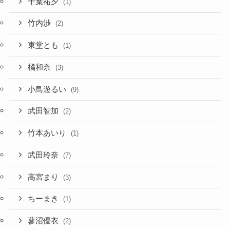
千葉祐夕
(1)
竹内渉
(2)
東堂とも
(1)
橘和奈
(3)
小鳥遊るい
(9)
武田智加
(2)
竹本あいり
(1)
武田玲奈
(7)
高宮まり
(3)
ちーまき
(1)
蓼沼優衣
(2)