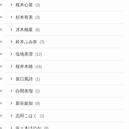
桜木心菜
(3)
杉本有美
(3)
冴木柚葉
(6)
鈴木ふみ奈
(3)
塩地美澄
(12)
桜井木穂
(16)
坂口風詩
(1)
白間美瑠
(2)
新谷姫加
(9)
志田こはく
(1)
佐々木ほのか
(8)