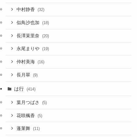
中村静香
(32)
似鳥沙也加
(18)
長澤茉里奈
(20)
永尾まりや
(19)
仲村美海
(16)
長月翠
(9)
は行
(414)
葉月つばさ
(5)
花咲楓香
(5)
蓬莱舞
(11)