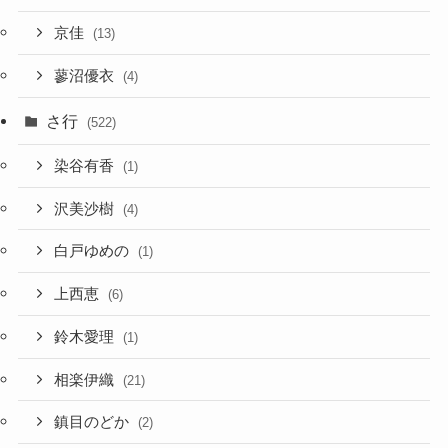
京佳
(13)
蓼沼優衣
(4)
さ行
(522)
染谷有香
(1)
沢美沙樹
(4)
白戸ゆめの
(1)
上西恵
(6)
鈴木愛理
(1)
相楽伊織
(21)
鎮目のどか
(2)