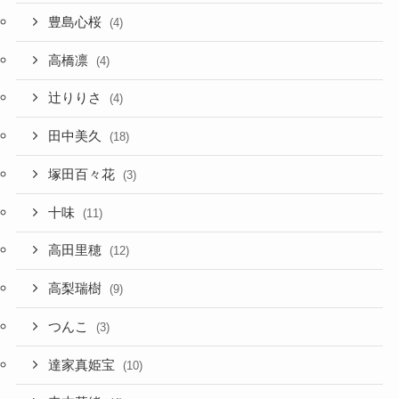
豊島心桜
(4)
高橋凛
(4)
辻りりさ
(4)
田中美久
(18)
塚田百々花
(3)
十味
(11)
高田里穂
(12)
高梨瑞樹
(9)
つんこ
(3)
達家真姫宝
(10)