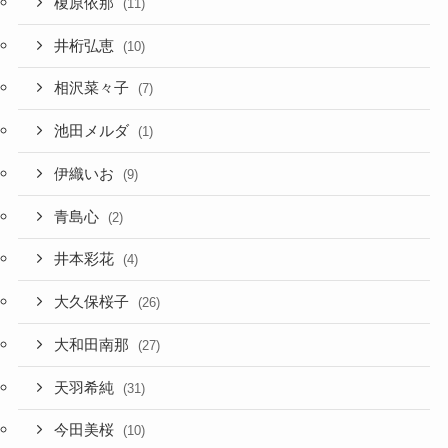
榎原依那
(11)
井桁弘恵
(10)
相沢菜々子
(7)
池田メルダ
(1)
伊織いお
(9)
青島心
(2)
井本彩花
(4)
大久保桜子
(26)
大和田南那
(27)
天羽希純
(31)
今田美桜
(10)