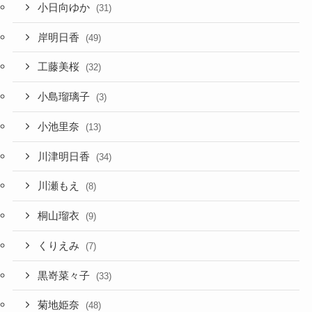
小日向ゆか
(31)
岸明日香
(49)
工藤美桜
(32)
小島瑠璃子
(3)
小池里奈
(13)
川津明日香
(34)
川瀬もえ
(8)
桐山瑠衣
(9)
くりえみ
(7)
黒嵜菜々子
(33)
菊地姫奈
(48)