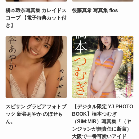
橋本環奈写真集 カレイドス
後藤真希 写真集 flos
コープ 【電子特典カット付
き】
スピサン グラビアフォトブ
【デジタル限定 YJ PHOTO
ック 新谷あやか のぼせも
BOOK】橋本つむぎ
ん。
（ЯiM:MiR）写真集「（ヤ
ンジャンが無責任に断言）
大阪で一番可愛いアイド