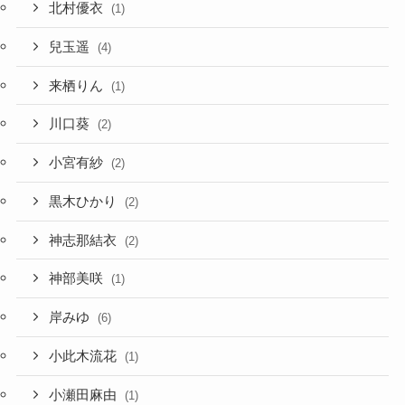
北村優衣
(1)
兒玉遥
(4)
来栖りん
(1)
川口葵
(2)
小宮有紗
(2)
黒木ひかり
(2)
神志那結衣
(2)
神部美咲
(1)
岸みゆ
(6)
小此木流花
(1)
小瀬田麻由
(1)