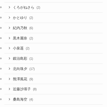
くろがねさら
(2)
かとゆり
(2)
紀内乃秋
(6)
黒木麗奈
(2)
小泉遥
(2)
鍛治島彩
(1)
北向珠夕
(17)
熊澤風花
(9)
近藤沙瑛子
(8)
桑島海空
(4)