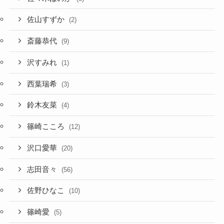
佐山すずか
(2)
斎藤恭代
(9)
沢すみれ
(1)
西葉瑞希
(3)
鈴木友菜
(4)
篠崎こころ
(12)
沢口愛華
(20)
志田音々
(56)
佐野ひなこ
(10)
篠崎愛
(5)