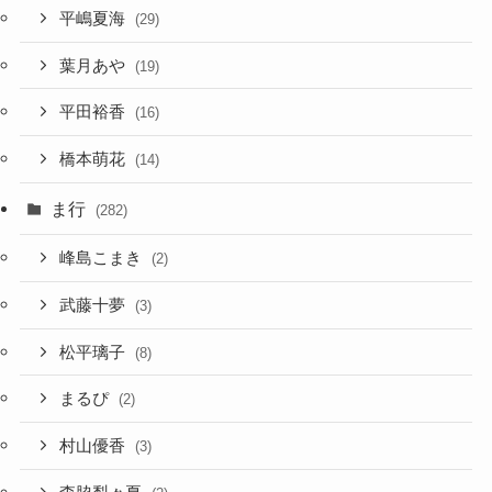
平嶋夏海
(29)
葉月あや
(19)
平田裕香
(16)
橋本萌花
(14)
ま行
(282)
峰島こまき
(2)
武藤十夢
(3)
松平璃子
(8)
まるぴ
(2)
村山優香
(3)