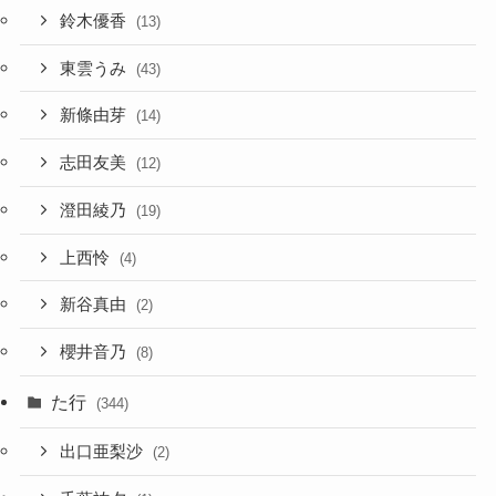
鈴木優香
(13)
東雲うみ
(43)
新條由芽
(14)
志田友美
(12)
澄田綾乃
(19)
上西怜
(4)
新谷真由
(2)
櫻井音乃
(8)
た行
(344)
出口亜梨沙
(2)