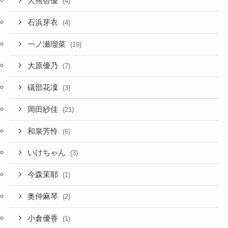
大熊杏優
(4)
石浜芽衣
(4)
一ノ瀬瑠菜
(19)
大原優乃
(7)
礒部花凜
(3)
岡田紗佳
(21)
和泉芳怜
(6)
いけちゃん
(3)
今森茉耶
(1)
奥仲麻琴
(2)
小倉優香
(1)