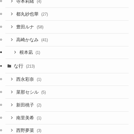
寺本莉緒
(4)
都丸紗也華
(27)
豊田ルナ
(58)
高崎かなみ
(41)
根本凪
(1)
な行
(213)
西永彩奈
(1)
菜那セシル
(5)
新田桃子
(2)
南里美希
(1)
西野夢菜
(3)