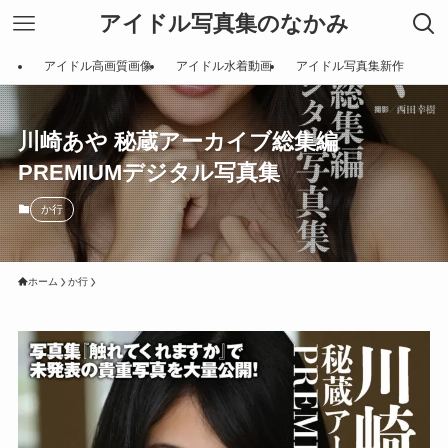
アイドル写真集のなかみ
アイドル高画質画像
アイドル水着動画
アイドル写真集新作
川崎あや 秘蔵アーカイブ総集編
PREMIUMデジタル写真集
か行
ホーム
か行