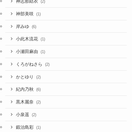
神志那結衣
(2)
神部美咲
(1)
岸みゆ
(6)
小此木流花
(1)
小瀬田麻由
(1)
くろがねさら
(2)
かとゆり
(2)
紀内乃秋
(6)
黒木麗奈
(2)
小泉遥
(2)
鍛治島彩
(1)