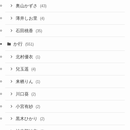
奥山かずさ
(43)
薄井しお里
(4)
石田桃香
(35)
か行
(551)
北村優衣
(1)
兒玉遥
(4)
来栖りん
(1)
川口葵
(2)
小宮有紗
(2)
黒木ひかり
(2)