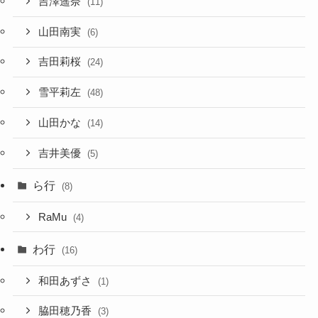
吉澤遥奈
(11)
山田南実
(6)
吉田莉桜
(24)
雪平莉左
(48)
山田かな
(14)
吉井美優
(5)
ら行
(8)
RaMu
(4)
わ行
(16)
和田あずさ
(1)
脇田穂乃香
(3)