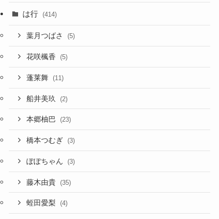
は行
(414)
葉月つばさ
(5)
花咲楓香
(5)
蓬莱舞
(11)
船井美玖
(2)
本郷柚巴
(23)
橋本つむぎ
(3)
ぽぽちゃん
(3)
藤木由貴
(35)
蛭田愛梨
(4)