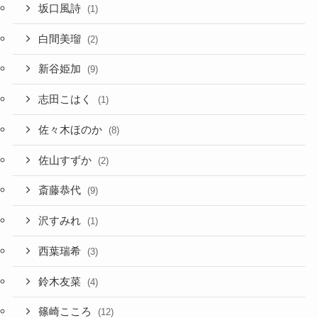
坂口風詩
(1)
白間美瑠
(2)
新谷姫加
(9)
志田こはく
(1)
佐々木ほのか
(8)
佐山すずか
(2)
斎藤恭代
(9)
沢すみれ
(1)
西葉瑞希
(3)
鈴木友菜
(4)
篠崎こころ
(12)