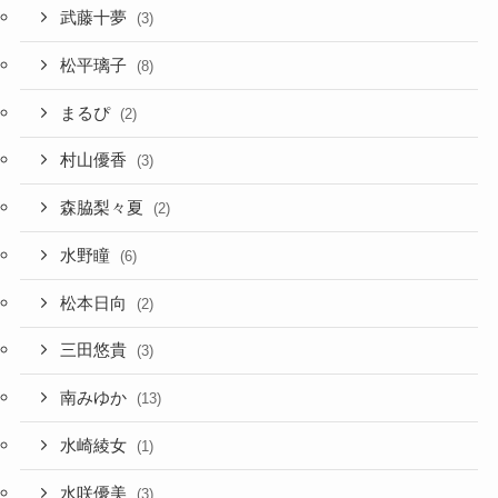
武藤十夢
(3)
松平璃子
(8)
まるぴ
(2)
村山優香
(3)
森脇梨々夏
(2)
水野瞳
(6)
松本日向
(2)
三田悠貴
(3)
南みゆか
(13)
水崎綾女
(1)
水咲優美
(3)