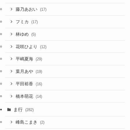
藤乃あおい
(17)
フミカ
(17)
林ゆめ
(5)
花咲ひより
(12)
平嶋夏海
(29)
葉月あや
(19)
平田裕香
(16)
橋本萌花
(14)
ま行
(282)
峰島こまき
(2)