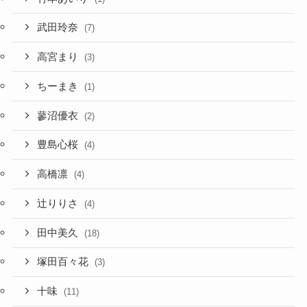
武田玲奈
(7)
高宮まり
(3)
ちーまき
(1)
蓼沼優衣
(2)
豊島心桜
(4)
高橋凛
(4)
辻りりさ
(4)
田中美久
(18)
塚田百々花
(3)
十味
(11)