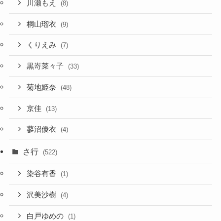
川瀬もえ
(8)
桐山瑠衣
(9)
くりえみ
(7)
黒嵜菜々子
(33)
菊地姫奈
(48)
京佳
(13)
蓼沼優衣
(4)
さ行
(522)
染谷有香
(1)
沢美沙樹
(4)
白戸ゆめの
(1)