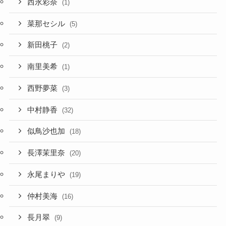
西永彩奈
(1)
菜那セシル
(5)
新田桃子
(2)
南里美希
(1)
西野夢菜
(3)
中村静香
(32)
似鳥沙也加
(18)
長澤茉里奈
(20)
永尾まりや
(19)
仲村美海
(16)
長月翠
(9)