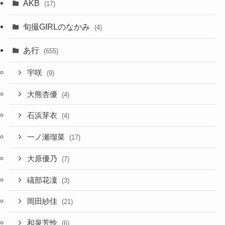
AKB
(17)
旬撮GIRLのなかみ
(4)
あ行
(655)
宇咲
(9)
大熊杏優
(4)
石浜芽衣
(4)
一ノ瀬瑠菜
(17)
大原優乃
(7)
礒部花凜
(3)
岡田紗佳
(21)
和泉芳怜
(6)