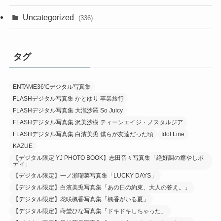
Uncategorized
(336)
タグ
ENTAME36℃デジタル写真集
FLASHデジタル写真集 かとゆり 卒業旅行
FLASHデジタル写真集 大瀧沙羅 So Juicy
FLASHデジタル写真集 沢美沙樹 ティーンエイジ・ノスタルジア
FLASHデジタル写真集 白濱美兎 僕らが友達だった頃
Idol Line
KAZUE
【デジタル限定 YJ PHOTO BOOK】志田音々写真集「絶好調の癒やしボ
ディ」
【デジタル限定】一ノ瀬瑠菜写真集「LUCKY DAYS」
【デジタル限定】白濱美兎写真集「あの日の約束、大人の答え。」
【デジタル限定】花咲楓香写真集「楓香がいる夏」
【デジタル限定】蒔埜ひな写真集「ドキドキしちゃった」