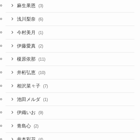
麻生果恩
(3)
浅川梨奈
(6)
今村美月
(1)
伊藤愛真
(2)
榎原依那
(11)
井桁弘恵
(10)
相沢菜々子
(7)
池田メルダ
(1)
伊織いお
(9)
青島心
(2)
井本彩花
(4)