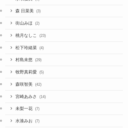
森 日菜美
(3)
街山みほ
(2)
桃月なしこ
(23)
松下玲緒菜
(4)
村島未悠
(29)
牧野真莉愛
(5)
森咲智美
(42)
宮崎あみさ
(14)
未梨一花
(7)
水湊みお
(7)