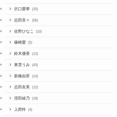
沢口愛華
(20)
志田音々
(56)
佐野ひなこ
(10)
篠崎愛
(5)
鈴木優香
(13)
東雲うみ
(43)
新條由芽
(14)
志田友美
(12)
澄田綾乃
(19)
上西怜
(4)