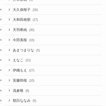
大久保桜子
(26)
大和田南那
(27)
天羽希純
(30)
今田美桜
(10)
あまつまりな
(5)
えなこ
(21)
伊織もえ
(27)
安藤咲桜
(10)
浅倉唯
(8)
朝日ななみ
(5)