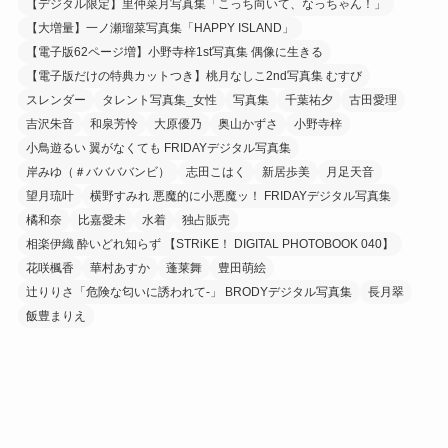
【デジタル限定】里仲菜月写真集「こっち向いて、なっちゃん！」
【大増量】一ノ瀬瑠菜写真集「HAPPY ISLAND」
【電子版62ページ増】小野寺梓1st写真集 偶像に生きる
【電子版だけの特典カットつき】桃月なしこ2nd写真集 むすび
スレンダー
タレント写真集_女性
写真集
千葉祐夕
古田愛理
吉沢朱音
和泉芳怜
大原優乃
奥山かずさ
小野寺梓
小鳥遊るい 翼がなくても FRIDAYデジタル写真集
岸みゆ（＃ババババンビ）
志田こはく
新居歩美
月足天音
望月琉叶
横野すみれ 悪魔的に小悪魔ッ！ FRIDAYデジタル写真集
橘和奈
比嘉愛未
水着
独占販売
相楽伊織 酔いどれ知らず 【STRiKE！ DIGITAL PHOTOBOOK 040】
花咲楓香
華村あすか
蓬莱舞
豊田萌絵
辻りりさ「危険な匂いに誘われて-」 BRODYデジタル写真集
長月翠
飯豊まりえ