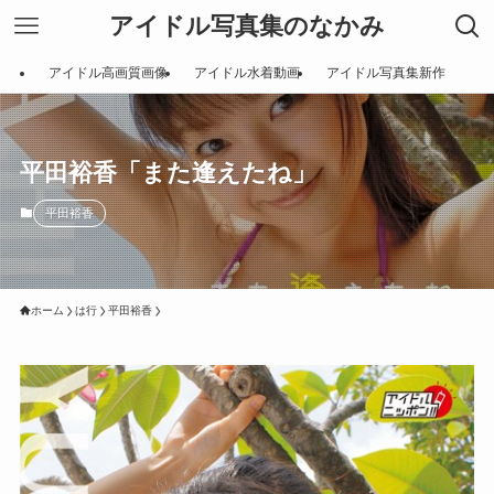
アイドル写真集のなかみ
アイドル高画質画像
アイドル水着動画
アイドル写真集新作
平田裕香「また逢えたね」
平田裕香
ホーム
は行
平田裕香