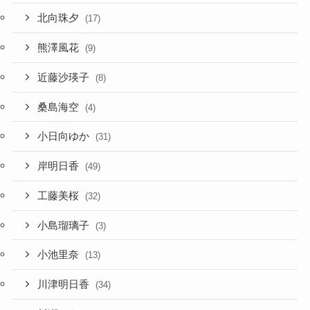
北向珠夕
(17)
熊澤風花
(9)
近藤沙瑛子
(8)
桑島海空
(4)
小日向ゆか
(31)
岸明日香
(49)
工藤美桜
(32)
小島瑠璃子
(3)
小池里奈
(13)
川津明日香
(34)