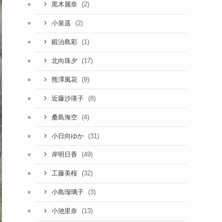
(2)
黒木麗奈
(2)
小泉遥
(1)
鍛治島彩
(17)
北向珠夕
(9)
熊澤風花
(8)
近藤沙瑛子
(4)
桑島海空
(31)
小日向ゆか
(49)
岸明日香
(32)
工藤美桜
(3)
小島瑠璃子
(13)
小池里奈