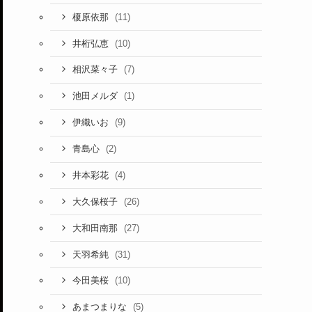
(11)
榎原依那
(10)
井桁弘恵
(7)
相沢菜々子
(1)
池田メルダ
(9)
伊織いお
(2)
青島心
(4)
井本彩花
(26)
大久保桜子
(27)
大和田南那
(31)
天羽希純
(10)
今田美桜
(5)
あまつまりな