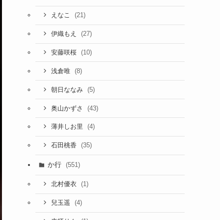
(21)
えなこ
(27)
伊織もえ
(10)
安藤咲桜
(8)
浅倉唯
(5)
朝日ななみ
(43)
奥山かずさ
(4)
薄井しお里
(35)
石田桃香
か行
(551)
(1)
北村優衣
(4)
兒玉遥