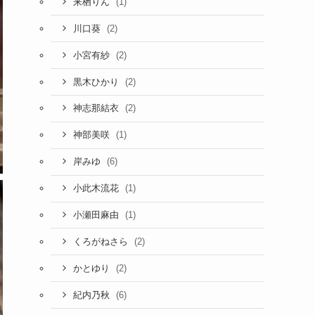
(1)
来栖りん
(2)
川口葵
(2)
小宮有紗
(2)
黒木ひかり
(2)
神志那結衣
(1)
神部美咲
(6)
岸みゆ
(1)
小此木流花
(1)
小瀬田麻由
(2)
くろがねさら
(2)
かとゆり
(6)
紀内乃秋