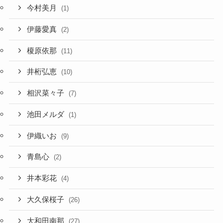
今村美月
(1)
伊藤愛真
(2)
榎原依那
(11)
井桁弘恵
(10)
相沢菜々子
(7)
池田メルダ
(1)
伊織いお
(9)
青島心
(2)
井本彩花
(4)
大久保桜子
(26)
大和田南那
(27)