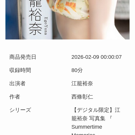
商品発売日
2026-02-09 00:00:07
収録時間
80分
出演者
江籠裕奈
作者
西條彰仁
シリーズ
【デジタル限定】江
籠裕奈 写真集 『
Summertime