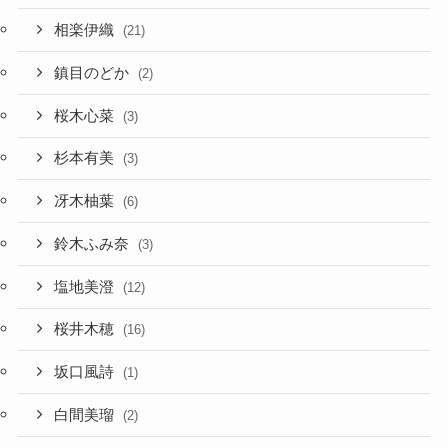
相楽伊織
(21)
鎮目のどか
(2)
桜木心菜
(3)
杉本有美
(3)
冴木柚葉
(6)
鈴木ふみ奈
(3)
塩地美澄
(12)
桜井木穂
(16)
坂口風詩
(1)
白間美瑠
(2)