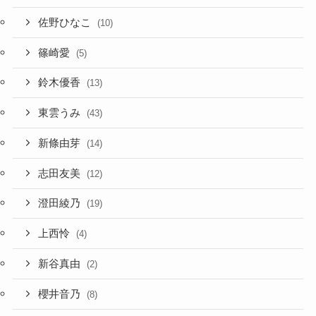
佐野ひなこ
(10)
篠崎愛
(5)
鈴木優香
(13)
東雲うみ
(43)
新條由芽
(14)
志田友美
(12)
澄田綾乃
(19)
上西怜
(4)
新谷真由
(2)
櫻井音乃
(8)