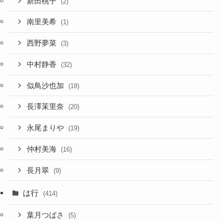
新田桃子
(2)
南里美希
(1)
西野夢菜
(3)
中村静香
(32)
似鳥沙也加
(18)
長澤茉里奈
(20)
永尾まりや
(19)
仲村美海
(16)
長月翠
(9)
は行
(414)
葉月つばさ
(5)