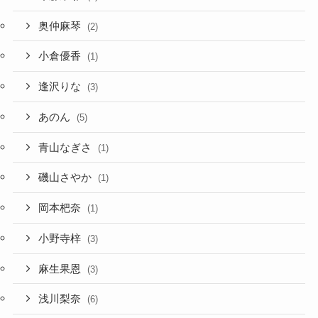
奥仲麻琴
(2)
小倉優香
(1)
逢沢りな
(3)
あのん
(5)
青山なぎさ
(1)
磯山さやか
(1)
岡本杷奈
(1)
小野寺梓
(3)
麻生果恩
(3)
浅川梨奈
(6)