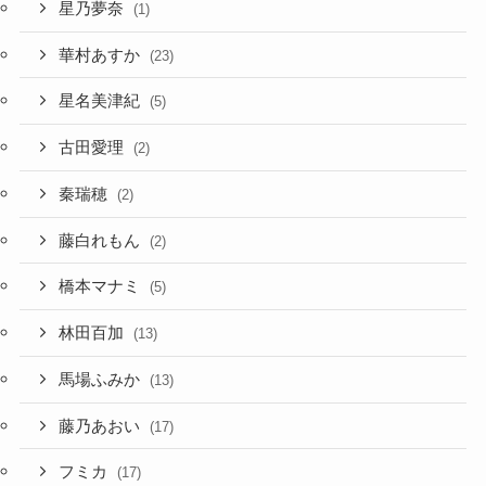
星乃夢奈
(1)
華村あすか
(23)
星名美津紀
(5)
古田愛理
(2)
秦瑞穂
(2)
藤白れもん
(2)
橋本マナミ
(5)
林田百加
(13)
馬場ふみか
(13)
藤乃あおい
(17)
フミカ
(17)