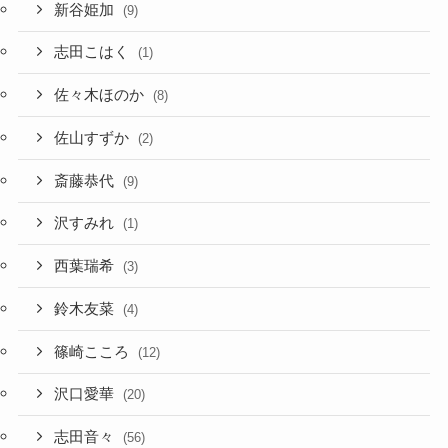
新谷姫加
(9)
志田こはく
(1)
佐々木ほのか
(8)
佐山すずか
(2)
斎藤恭代
(9)
沢すみれ
(1)
西葉瑞希
(3)
鈴木友菜
(4)
篠崎こころ
(12)
沢口愛華
(20)
志田音々
(56)