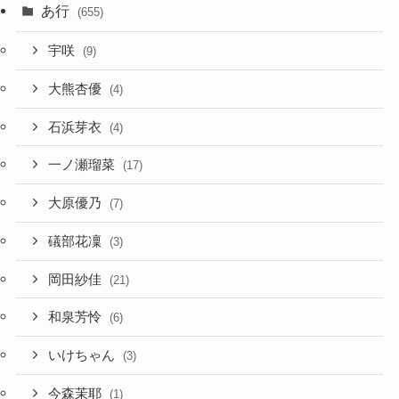
あ行
(655)
宇咲
(9)
大熊杏優
(4)
石浜芽衣
(4)
一ノ瀬瑠菜
(17)
大原優乃
(7)
礒部花凜
(3)
岡田紗佳
(21)
和泉芳怜
(6)
いけちゃん
(3)
今森茉耶
(1)