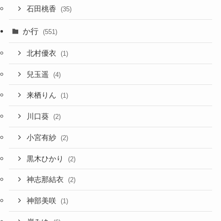
石田桃香
(35)
か行
(551)
北村優衣
(1)
兒玉遥
(4)
来栖りん
(1)
川口葵
(2)
小宮有紗
(2)
黒木ひかり
(2)
神志那結衣
(2)
神部美咲
(1)