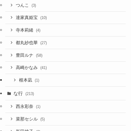
つんこ
(3)
達家真姫宝
(10)
寺本莉緒
(4)
都丸紗也華
(27)
豊田ルナ
(58)
高崎かなみ
(41)
根本凪
(1)
な行
(213)
西永彩奈
(1)
菜那セシル
(5)