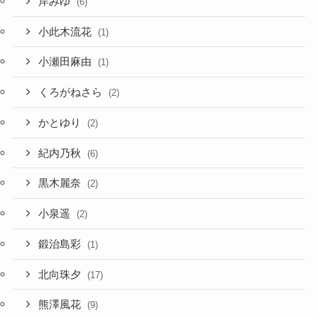
岸みゆ
(6)
小此木流花
(1)
小瀬田麻由
(1)
くろがねさら
(2)
かとゆり
(2)
紀内乃秋
(6)
黒木麗奈
(2)
小泉遥
(2)
鍛治島彩
(1)
北向珠夕
(17)
熊澤風花
(9)