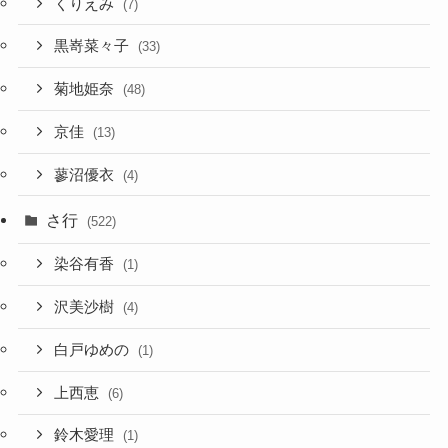
くりえみ
(7)
黒嵜菜々子
(33)
菊地姫奈
(48)
京佳
(13)
蓼沼優衣
(4)
さ行
(522)
染谷有香
(1)
沢美沙樹
(4)
白戸ゆめの
(1)
上西恵
(6)
鈴木愛理
(1)