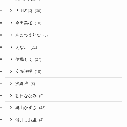
天羽希純
(30)
今田美桜
(10)
あまつまりな
(5)
えなこ
(21)
伊織もえ
(27)
安藤咲桜
(10)
浅倉唯
(8)
朝日ななみ
(5)
奥山かずさ
(43)
薄井しお里
(4)