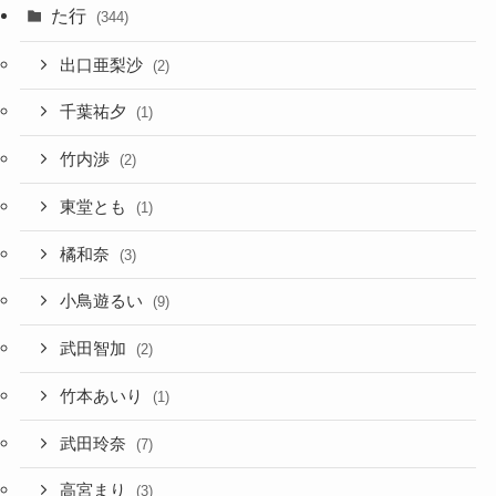
た行
(344)
出口亜梨沙
(2)
千葉祐夕
(1)
竹内渉
(2)
東堂とも
(1)
橘和奈
(3)
小鳥遊るい
(9)
武田智加
(2)
竹本あいり
(1)
武田玲奈
(7)
高宮まり
(3)