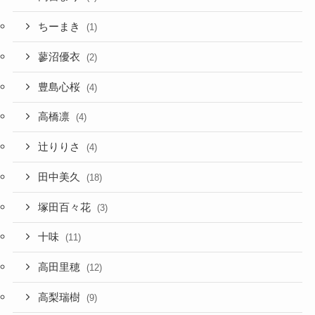
ちーまき
(1)
蓼沼優衣
(2)
豊島心桜
(4)
高橋凛
(4)
辻りりさ
(4)
田中美久
(18)
塚田百々花
(3)
十味
(11)
高田里穂
(12)
高梨瑞樹
(9)