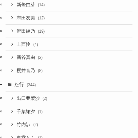
新條由芽
(14)
志田友美
(12)
澄田綾乃
(19)
上西怜
(4)
新谷真由
(2)
櫻井音乃
(8)
た行
(344)
出口亜梨沙
(2)
千葉祐夕
(1)
竹内渉
(2)
東堂とも
(1)