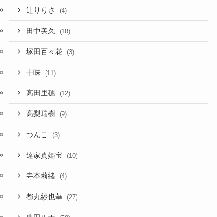
辻りりさ
(4)
田中美久
(18)
塚田百々花
(3)
十味
(11)
高田里穂
(12)
高梨瑞樹
(9)
つんこ
(3)
達家真姫宝
(10)
寺本莉緒
(4)
都丸紗也華
(27)