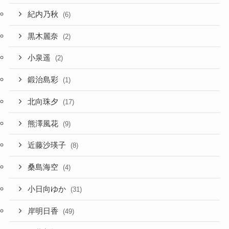
紀内乃秋
(6)
黒木麗奈
(2)
小泉遥
(2)
鍛治島彩
(1)
北向珠夕
(17)
熊澤風花
(9)
近藤沙瑛子
(8)
桑島海空
(4)
小日向ゆか
(31)
岸明日香
(49)