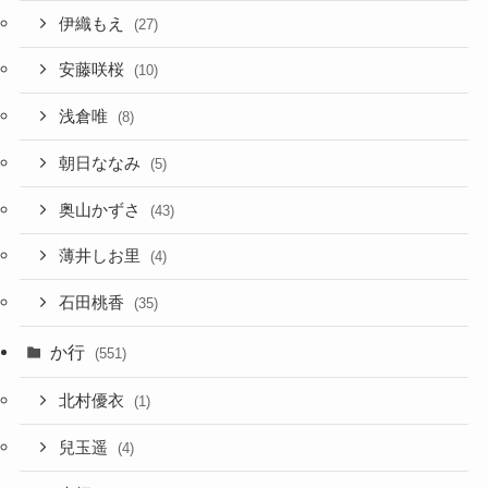
伊織もえ
(27)
安藤咲桜
(10)
浅倉唯
(8)
朝日ななみ
(5)
奥山かずさ
(43)
薄井しお里
(4)
石田桃香
(35)
か行
(551)
北村優衣
(1)
兒玉遥
(4)