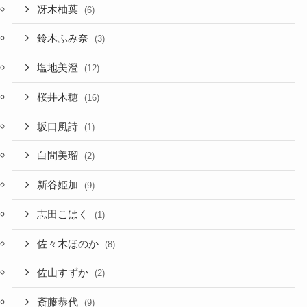
冴木柚葉
(6)
鈴木ふみ奈
(3)
塩地美澄
(12)
桜井木穂
(16)
坂口風詩
(1)
白間美瑠
(2)
新谷姫加
(9)
志田こはく
(1)
佐々木ほのか
(8)
佐山すずか
(2)
斎藤恭代
(9)