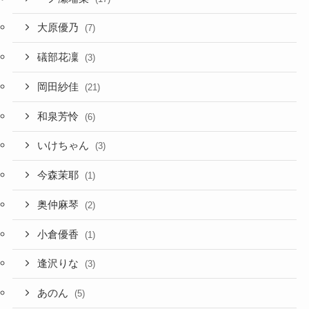
大原優乃
(7)
礒部花凜
(3)
岡田紗佳
(21)
和泉芳怜
(6)
いけちゃん
(3)
今森茉耶
(1)
奥仲麻琴
(2)
小倉優香
(1)
逢沢りな
(3)
あのん
(5)