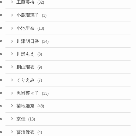
工藤美桜
(32)
小島瑠璃子
(3)
小池里奈
(13)
川津明日香
(34)
川瀬もえ
(8)
桐山瑠衣
(9)
くりえみ
(7)
黒嵜菜々子
(33)
菊地姫奈
(48)
京佳
(13)
蓼沼優衣
(4)