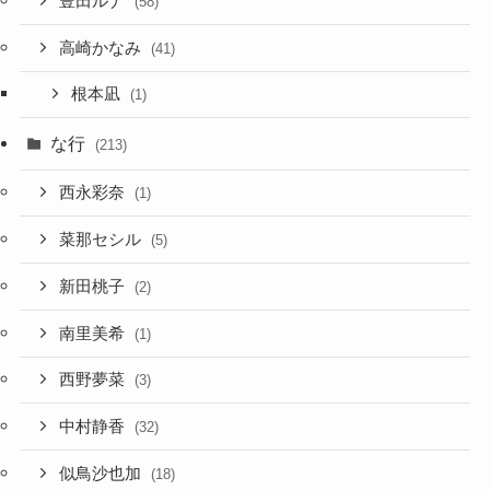
豊田ルナ
(58)
高崎かなみ
(41)
根本凪
(1)
な行
(213)
西永彩奈
(1)
菜那セシル
(5)
新田桃子
(2)
南里美希
(1)
西野夢菜
(3)
中村静香
(32)
似鳥沙也加
(18)