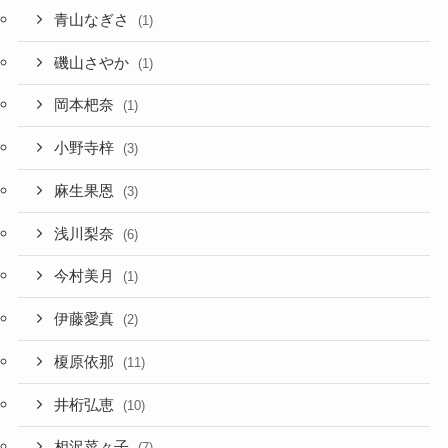
青山なぎさ
(1)
磯山さやか
(1)
岡本杷奈
(1)
小野寺梓
(3)
麻生果恩
(3)
浅川梨奈
(6)
今村美月
(1)
伊藤愛真
(2)
榎原依那
(11)
井桁弘恵
(10)
相沢菜々子
(7)