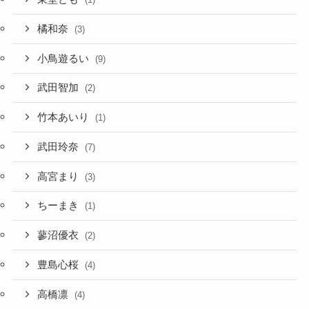
橘和奈
(3)
小鳥遊るい
(9)
武田智加
(2)
竹本あいり
(1)
武田玲奈
(7)
高宮まり
(3)
ちーまき
(1)
蓼沼優衣
(2)
豊島心桜
(4)
高橋凛
(4)