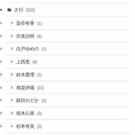
さ行
(522)
染谷有香
(1)
沢美沙樹
(4)
白戸ゆめの
(1)
上西恵
(6)
鈴木愛理
(1)
相楽伊織
(21)
鎮目のどか
(2)
桜木心菜
(3)
杉本有美
(3)