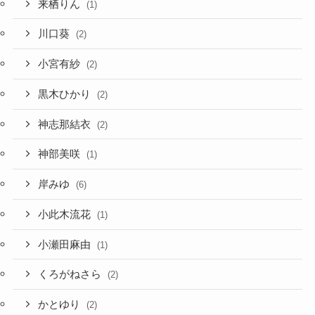
来栖りん
(1)
川口葵
(2)
小宮有紗
(2)
黒木ひかり
(2)
神志那結衣
(2)
神部美咲
(1)
岸みゆ
(6)
小此木流花
(1)
小瀬田麻由
(1)
くろがねさら
(2)
かとゆり
(2)