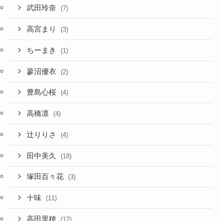
武田玲奈
(7)
高宮まり
(3)
ちーまき
(1)
蓼沼優衣
(2)
豊島心桜
(4)
高橋凛
(4)
辻りりさ
(4)
田中美久
(18)
塚田百々花
(3)
十味
(11)
高田里穂
(12)