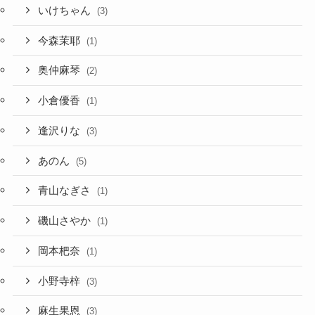
いけちゃん
(3)
今森茉耶
(1)
奥仲麻琴
(2)
小倉優香
(1)
逢沢りな
(3)
あのん
(5)
青山なぎさ
(1)
磯山さやか
(1)
岡本杷奈
(1)
小野寺梓
(3)
麻生果恩
(3)