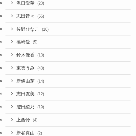
沢口愛華
(20)
志田音々
(56)
佐野ひなこ
(10)
篠崎愛
(5)
鈴木優香
(13)
東雲うみ
(43)
新條由芽
(14)
志田友美
(12)
澄田綾乃
(19)
上西怜
(4)
新谷真由
(2)