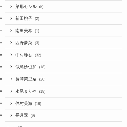
菜那セシル
(5)
新田桃子
(2)
南里美希
(1)
西野夢菜
(3)
中村静香
(32)
似鳥沙也加
(18)
長澤茉里奈
(20)
永尾まりや
(19)
仲村美海
(16)
長月翠
(9)