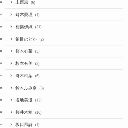
上西恵
(6)
鈴木愛理
(1)
相楽伊織
(21)
鎮目のどか
(2)
桜木心菜
(3)
杉本有美
(3)
冴木柚葉
(6)
鈴木ふみ奈
(3)
塩地美澄
(12)
桜井木穂
(16)
坂口風詩
(1)