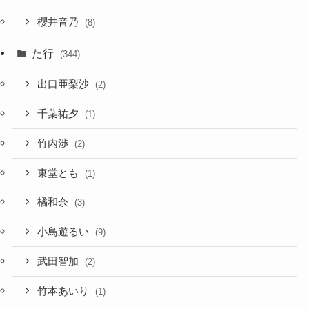
櫻井音乃
(8)
た行
(344)
出口亜梨沙
(2)
千葉祐夕
(1)
竹内渉
(2)
東堂とも
(1)
橘和奈
(3)
小鳥遊るい
(9)
武田智加
(2)
竹本あいり
(1)