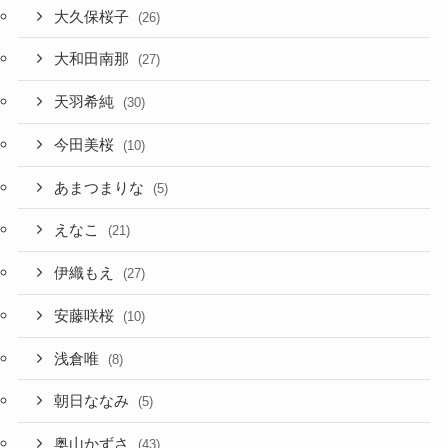
大久保桜子
(26)
大和田南那
(27)
天羽希純
(30)
今田美桜
(10)
あまつまりな
(5)
えなこ
(21)
伊織もえ
(27)
安藤咲桜
(10)
浅倉唯
(8)
朝日ななみ
(5)
奥山かずさ
(43)