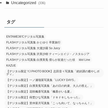
Uncategorized
(336)
タグ
ENTAME36℃デジタル写真集
FLASHデジタル写真集 かとゆり 卒業旅行
FLASHデジタル写真集 大瀧沙羅 So Juicy
FLASHデジタル写真集 沢美沙樹 ティーンエイジ・ノスタルジア
FLASHデジタル写真集 白濱美兎 僕らが友達だった頃
Idol Line
KAZUE
【デジタル限定 YJ PHOTO BOOK】志田音々写真集「絶好調の癒やしボ
ディ」
【デジタル限定】一ノ瀬瑠菜写真集「LUCKY DAYS」
【デジタル限定】白濱美兎写真集「あの日の約束、大人の答え。」
【デジタル限定】花咲楓香写真集「楓香がいる夏」
【デジタル限定】蒔埜ひな写真集「ドキドキしちゃった」
【デジタル限定】里仲菜月写真集「こっち向いて、なっちゃん！」