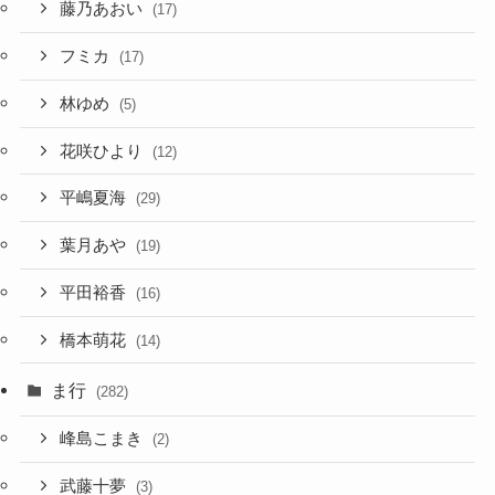
藤乃あおい
(17)
フミカ
(17)
林ゆめ
(5)
花咲ひより
(12)
平嶋夏海
(29)
葉月あや
(19)
平田裕香
(16)
橋本萌花
(14)
ま行
(282)
峰島こまき
(2)
武藤十夢
(3)