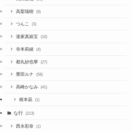
高梨瑞樹
(9)
つんこ
(3)
達家真姫宝
(10)
寺本莉緒
(4)
都丸紗也華
(27)
豊田ルナ
(58)
高崎かなみ
(41)
根本凪
(1)
な行
(213)
西永彩奈
(1)