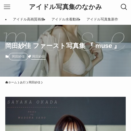
アイドル写真集のなかみ
アイドル高画質画像
アイドル水着動画
アイドル写真集新作
岡田紗佳 ファースト写真集 『 muse 』
岡田紗佳
岡田紗佳
ホーム
あ行
岡田紗佳