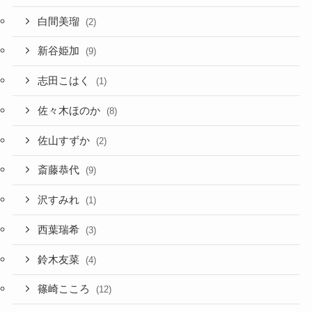
白間美瑠
(2)
新谷姫加
(9)
志田こはく
(1)
佐々木ほのか
(8)
佐山すずか
(2)
斎藤恭代
(9)
沢すみれ
(1)
西葉瑞希
(3)
鈴木友菜
(4)
篠崎こころ
(12)