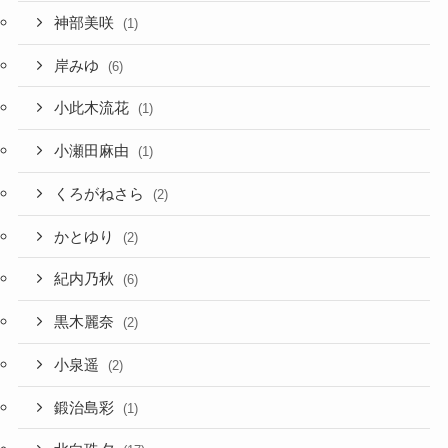
神部美咲
(1)
岸みゆ
(6)
小此木流花
(1)
小瀬田麻由
(1)
くろがねさら
(2)
かとゆり
(2)
紀内乃秋
(6)
黒木麗奈
(2)
小泉遥
(2)
鍛治島彩
(1)