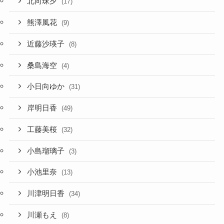
北向珠夕
(17)
熊澤風花
(9)
近藤沙瑛子
(8)
桑島海空
(4)
小日向ゆか
(31)
岸明日香
(49)
工藤美桜
(32)
小島瑠璃子
(3)
小池里奈
(13)
川津明日香
(34)
川瀬もえ
(8)