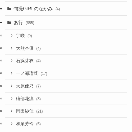
旬撮GIRLのなかみ
(4)
あ行
(655)
宇咲
(9)
大熊杏優
(4)
石浜芽衣
(4)
一ノ瀬瑠菜
(17)
大原優乃
(7)
礒部花凜
(3)
岡田紗佳
(21)
和泉芳怜
(6)