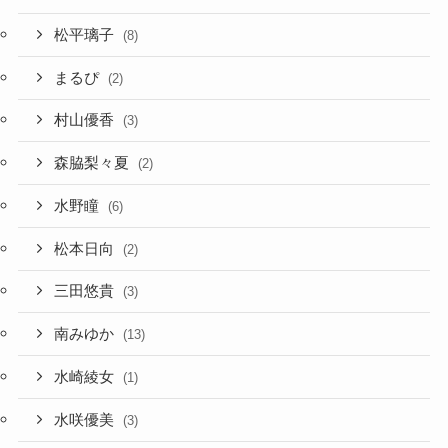
松平璃子
(8)
まるぴ
(2)
村山優香
(3)
森脇梨々夏
(2)
水野瞳
(6)
松本日向
(2)
三田悠貴
(3)
南みゆか
(13)
水崎綾女
(1)
水咲優美
(3)