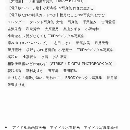
【大増量】一ノ瀬瑠菜写真集「HAPPY ISLAND」
【電子版62ページ増】小野寺梓1st写真集 偶像に生きる
【電子版だけの特典カットつき】桃月なしこ2nd写真集 むすび
スレンダー
タレント写真集_女性
写真集
千葉祐夕
古田愛理
吉沢朱音
和泉芳怜
大原優乃
奥山かずさ
小野寺梓
小鳥遊るい 翼がなくても FRIDAYデジタル写真集
岸みゆ（＃ババババンビ）
志田こはく
新居歩美
月足天音
望月琉叶
横野すみれ 悪魔的に小悪魔ッ！ FRIDAYデジタル写真集
橘和奈
比嘉愛未
水着
独占販売
相楽伊織 酔いどれ知らず 【STRiKE！ DIGITAL PHOTOBOOK 040】
花咲楓香
華村あすか
蓬莱舞
豊田萌絵
辻りりさ「危険な匂いに誘われて-」 BRODYデジタル写真集
長月翠
飯豊まりえ
アイドル高画質画像
アイドル水着動画
アイドル写真集新作