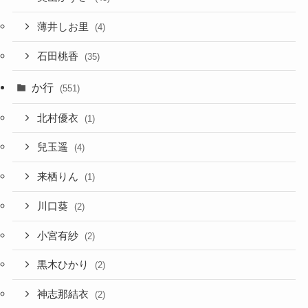
薄井しお里
(4)
石田桃香
(35)
か行
(551)
北村優衣
(1)
兒玉遥
(4)
来栖りん
(1)
川口葵
(2)
小宮有紗
(2)
黒木ひかり
(2)
神志那結衣
(2)