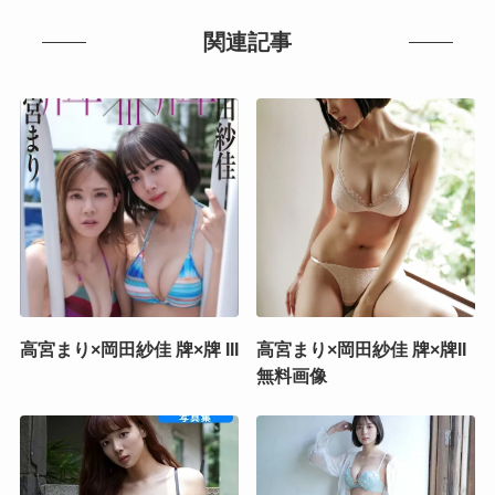
関連記事
高宮まり×岡田紗佳 牌×牌 III
高宮まり×岡田紗佳 牌×牌II
無料画像