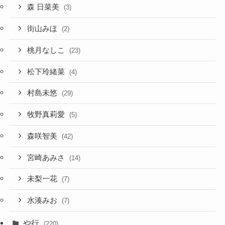
森 日菜美
(3)
街山みほ
(2)
桃月なしこ
(23)
松下玲緒菜
(4)
村島未悠
(29)
牧野真莉愛
(5)
森咲智美
(42)
宮崎あみさ
(14)
未梨一花
(7)
水湊みお
(7)
や行
(220)