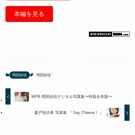
本編を見る
岡田紗佳
岡田紗佳
WPB 岡田紗佳デジタル写真集〜特装合本版〜
森戸知沙希 写真集 『 Say Cheese！ 』