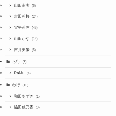
山田南実
(6)
吉田莉桜
(24)
雪平莉左
(48)
山田かな
(14)
吉井美優
(5)
ら行
(8)
RaMu
(4)
わ行
(16)
和田あずさ
(1)
脇田穂乃香
(3)