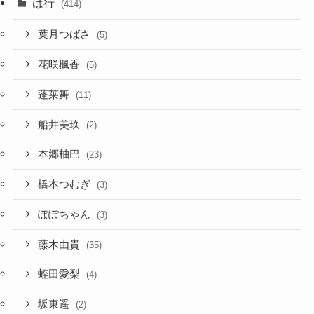
は行
(414)
葉月つばさ
(5)
花咲楓香
(5)
蓬莱舞
(11)
船井美玖
(2)
本郷柚巴
(23)
橋本つむぎ
(3)
ぽぽちゃん
(3)
藤木由貴
(35)
蛭田愛梨
(4)
坂東遥
(2)