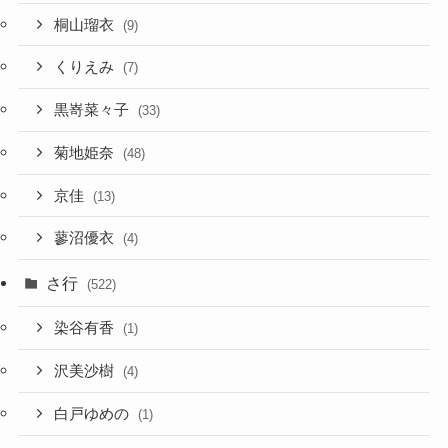
桐山瑠衣
(9)
くりえみ
(7)
黒嵜菜々子
(33)
菊地姫奈
(48)
京佳
(13)
蓼沼優衣
(4)
さ行
(522)
染谷有香
(1)
沢美沙樹
(4)
白戸ゆめの
(1)