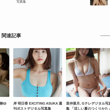
写真集
関連記事
 柳ゆ
岸 明日香 EXCITING ASUKA 週
里仲菜月, Gテレデジタル写
刊ポストデジタル写真集
集 「涼しい夏のつくりかた