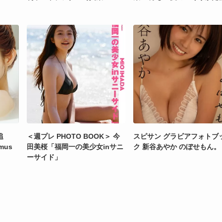
追
＜週プレ PHOTO BOOK＞ 今
スピサン グラビアフォトブ
mus
田美桜「福岡一の美少女inサニ
ク 新谷あやか のぼせもん。
ーサイド」