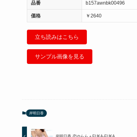
品番
b157awnbk00496
価格
￥2640
立ち読みはこちら
サンプル画像を見る
岸明日香
岸明日香 恋ゆらら＋FUKA-FUKA