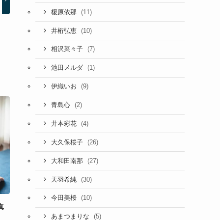
(11)
榎原依那
(10)
井桁弘恵
(7)
相沢菜々子
(1)
池田メルダ
(9)
伊織いお
(2)
青島心
(4)
井本彩花
(26)
大久保桜子
(27)
大和田南那
(30)
天羽希純
(10)
今田美桜
真
(5)
」
あまつまりな