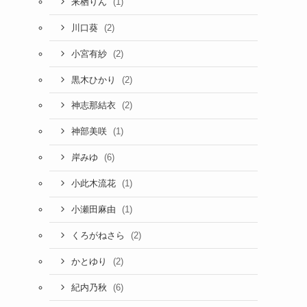
(1)
来栖りん
(2)
川口葵
(2)
小宮有紗
(2)
黒木ひかり
(2)
神志那結衣
(1)
神部美咲
(6)
岸みゆ
(1)
小此木流花
(1)
小瀬田麻由
(2)
くろがねさら
(2)
かとゆり
(6)
紀内乃秋