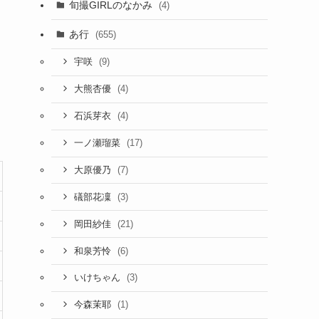
旬撮GIRLのなかみ
(4)
あ行
(655)
(9)
宇咲
(4)
大熊杏優
(4)
石浜芽衣
(17)
一ノ瀬瑠菜
(7)
大原優乃
(3)
礒部花凜
(21)
岡田紗佳
(6)
和泉芳怜
(3)
いけちゃん
(1)
今森茉耶