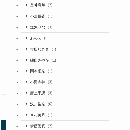
(2)
奥仲麻琴
(1)
小倉優香
(3)
逢沢りな
(5)
あのん
(1)
青山なぎさ
(1)
磯山さやか
(1)
岡本杷奈
(3)
小野寺梓
(3)
麻生果恩
(6)
浅川梨奈
(1)
今村美月
(2)
伊藤愛真