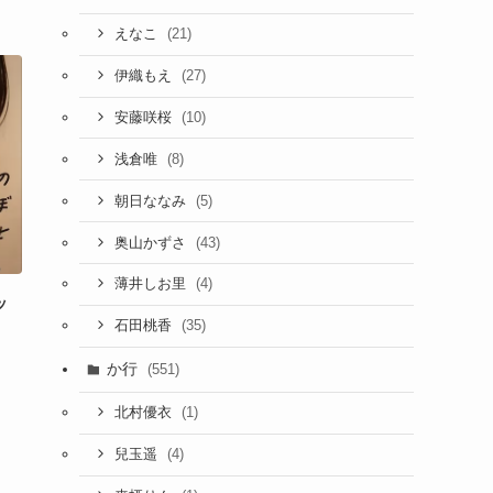
(21)
えなこ
(27)
伊織もえ
(10)
安藤咲桜
(8)
浅倉唯
(5)
朝日ななみ
(43)
奥山かずさ
(4)
薄井しお里
ッ
(35)
石田桃香
か行
(551)
(1)
北村優衣
(4)
兒玉遥