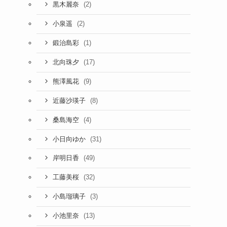
(2)
黒木麗奈
(2)
小泉遥
(1)
鍛治島彩
(17)
北向珠夕
(9)
熊澤風花
(8)
近藤沙瑛子
(4)
桑島海空
(31)
小日向ゆか
(49)
岸明日香
(32)
工藤美桜
(3)
小島瑠璃子
(13)
小池里奈