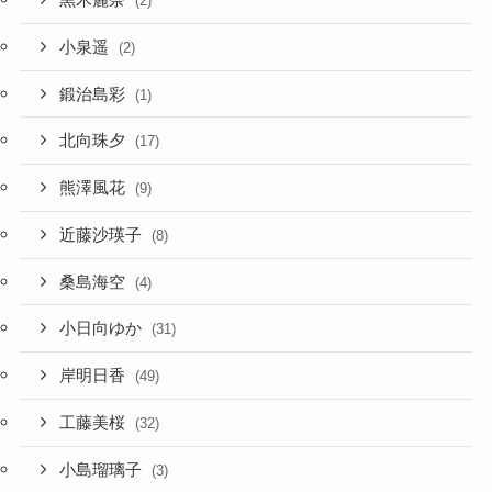
黒木麗奈
(2)
小泉遥
(2)
鍛治島彩
(1)
北向珠夕
(17)
熊澤風花
(9)
近藤沙瑛子
(8)
桑島海空
(4)
小日向ゆか
(31)
岸明日香
(49)
工藤美桜
(32)
小島瑠璃子
(3)