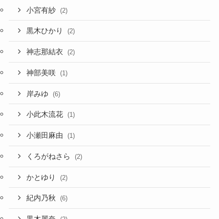
小宮有紗
(2)
黒木ひかり
(2)
神志那結衣
(2)
神部美咲
(1)
岸みゆ
(6)
小此木流花
(1)
小瀬田麻由
(1)
くろがねさら
(2)
かとゆり
(2)
紀内乃秋
(6)