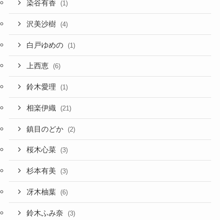
染谷有香
(1)
沢美沙樹
(4)
白戸ゆめの
(1)
上西恵
(6)
鈴木愛理
(1)
相楽伊織
(21)
鎮目のどか
(2)
桜木心菜
(3)
杉本有美
(3)
冴木柚葉
(6)
鈴木ふみ奈
(3)