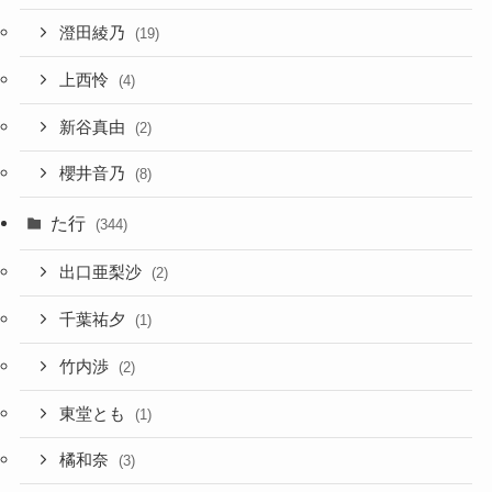
澄田綾乃
(19)
上西怜
(4)
新谷真由
(2)
櫻井音乃
(8)
た行
(344)
出口亜梨沙
(2)
千葉祐夕
(1)
竹内渉
(2)
東堂とも
(1)
橘和奈
(3)