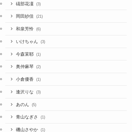
礒部花凜
(3)
岡田紗佳
(21)
和泉芳怜
(6)
いけちゃん
(3)
今森茉耶
(1)
奥仲麻琴
(2)
小倉優香
(1)
逢沢りな
(3)
あのん
(5)
青山なぎさ
(1)
磯山さやか
(1)