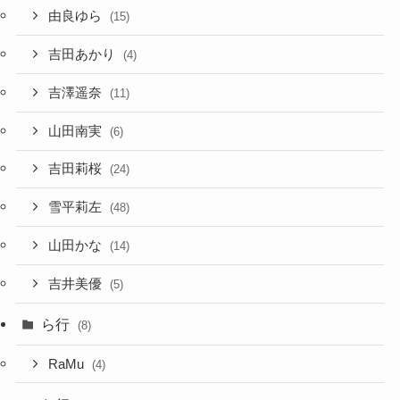
由良ゆら
(15)
吉田あかり
(4)
吉澤遥奈
(11)
山田南実
(6)
吉田莉桜
(24)
雪平莉左
(48)
山田かな
(14)
吉井美優
(5)
ら行
(8)
RaMu
(4)