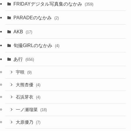
FRIDAYデジタル写真集のなかみ
(359)
PARADEのなかみ
(2)
AKB
(17)
旬撮GIRLのなかみ
(4)
あ行
(656)
宇咲
(9)
大熊杏優
(4)
石浜芽衣
(4)
一ノ瀬瑠菜
(18)
大原優乃
(7)