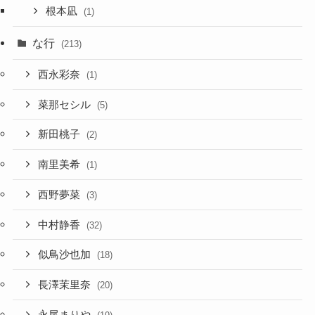
根本凪
(1)
な行
(213)
西永彩奈
(1)
菜那セシル
(5)
新田桃子
(2)
南里美希
(1)
西野夢菜
(3)
中村静香
(32)
似鳥沙也加
(18)
長澤茉里奈
(20)
永尾まりや