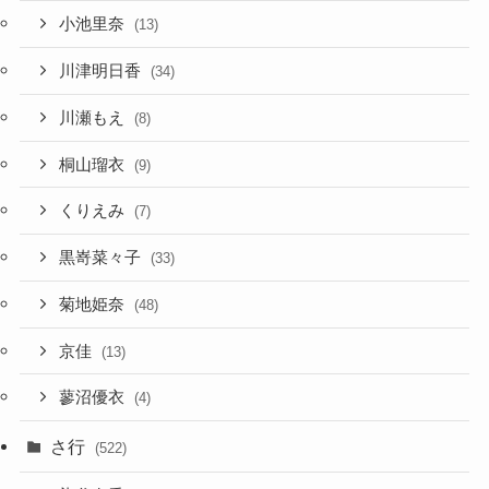
小池里奈
(13)
川津明日香
(34)
川瀬もえ
(8)
桐山瑠衣
(9)
くりえみ
(7)
黒嵜菜々子
(33)
菊地姫奈
(48)
京佳
(13)
蓼沼優衣
(4)
さ行
(522)