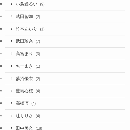
小鳥遊るい
(9)
武田智加
(2)
竹本あいり
(1)
武田玲奈
(7)
高宮まり
(3)
ちーまき
(1)
蓼沼優衣
(2)
豊島心桜
(4)
高橋凛
(4)
辻りりさ
(4)
田中美久
(18)