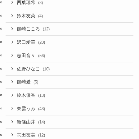
西葉瑞希
(3)
鈴木友菜
(4)
篠崎こころ
(12)
沢口愛華
(20)
志田音々
(56)
佐野ひなこ
(10)
篠崎愛
(5)
鈴木優香
(13)
東雲うみ
(43)
新條由芽
(14)
志田友美
(12)