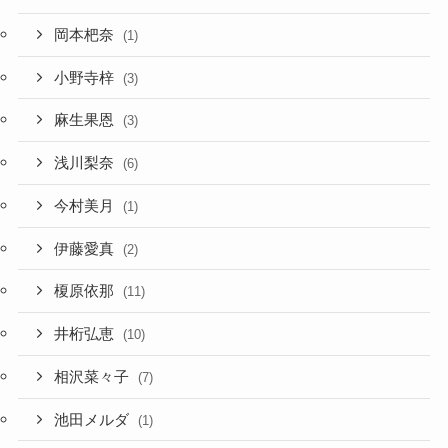
岡本杷奈
(1)
小野寺梓
(3)
麻生果恩
(3)
浅川梨奈
(6)
今村美月
(1)
伊藤愛真
(2)
榎原依那
(11)
井桁弘恵
(10)
相沢菜々子
(7)
池田メルダ
(1)