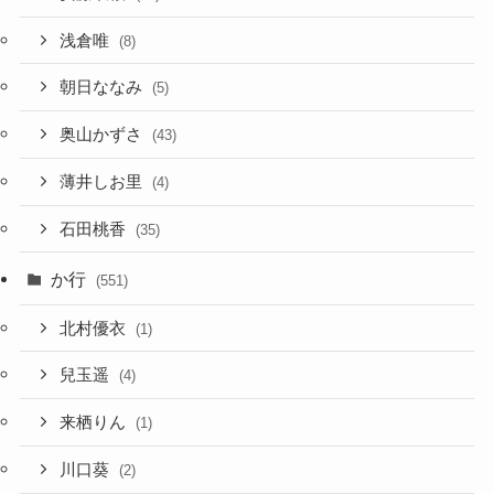
浅倉唯
(8)
朝日ななみ
(5)
奥山かずさ
(43)
薄井しお里
(4)
石田桃香
(35)
か行
(551)
北村優衣
(1)
兒玉遥
(4)
来栖りん
(1)
川口葵
(2)