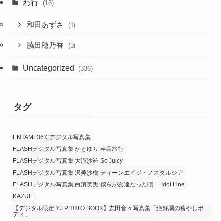
わ行
(16)
和田あずさ
(1)
脇田穂乃香
(3)
Uncategorized
(336)
タグ
ENTAME36℃デジタル写真集
FLASHデジタル写真集 かとゆり 卒業旅行
FLASHデジタル写真集 大瀧沙羅 So Juicy
FLASHデジタル写真集 沢美沙樹 ティーンエイジ・ノスタルジア
FLASHデジタル写真集 白濱美兎 僕らが友達だった頃
Idol Line
KAZUE
【デジタル限定 YJ PHOTO BOOK】志田音々写真集「絶好調の癒やしボ
ディ」