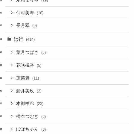
(19)
仲村美海
(16)
長月翠
(9)
は行
(414)
葉月つばさ
(5)
花咲楓香
(5)
蓬莱舞
(11)
船井美玖
(2)
本郷柚巴
(23)
橋本つむぎ
(3)
ぽぽちゃん
(3)