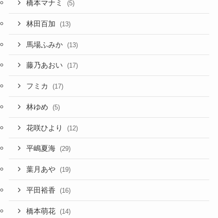
橋本マナミ
(5)
林田百加
(13)
馬場ふみか
(13)
藤乃あおい
(17)
フミカ
(17)
林ゆめ
(5)
花咲ひより
(12)
平嶋夏海
(29)
葉月あや
(19)
平田裕香
(16)
橋本萌花
(14)