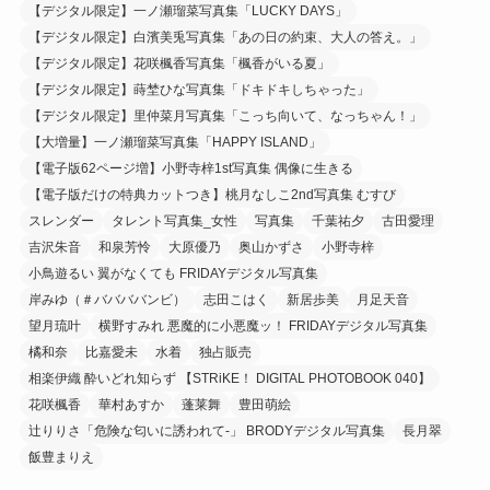
【デジタル限定】一ノ瀬瑠菜写真集「LUCKY DAYS」
【デジタル限定】白濱美兎写真集「あの日の約束、大人の答え。」
【デジタル限定】花咲楓香写真集「楓香がいる夏」
【デジタル限定】蒔埜ひな写真集「ドキドキしちゃった」
【デジタル限定】里仲菜月写真集「こっち向いて、なっちゃん！」
【大増量】一ノ瀬瑠菜写真集「HAPPY ISLAND」
【電子版62ページ増】小野寺梓1st写真集 偶像に生きる
【電子版だけの特典カットつき】桃月なしこ2nd写真集 むすび
スレンダー
タレント写真集_女性
写真集
千葉祐夕
古田愛理
吉沢朱音
和泉芳怜
大原優乃
奥山かずさ
小野寺梓
小鳥遊るい 翼がなくても FRIDAYデジタル写真集
岸みゆ（＃ババババンビ）
志田こはく
新居歩美
月足天音
望月琉叶
横野すみれ 悪魔的に小悪魔ッ！ FRIDAYデジタル写真集
橘和奈
比嘉愛未
水着
独占販売
相楽伊織 酔いどれ知らず 【STRiKE！ DIGITAL PHOTOBOOK 040】
花咲楓香
華村あすか
蓬莱舞
豊田萌絵
辻りりさ「危険な匂いに誘われて-」 BRODYデジタル写真集
長月翠
飯豊まりえ