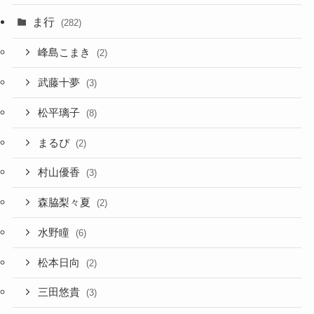
ま行
(282)
峰島こまき
(2)
武藤十夢
(3)
松平璃子
(8)
まるぴ
(2)
村山優香
(3)
森脇梨々夏
(2)
水野瞳
(6)
松本日向
(2)
三田悠貴
(3)