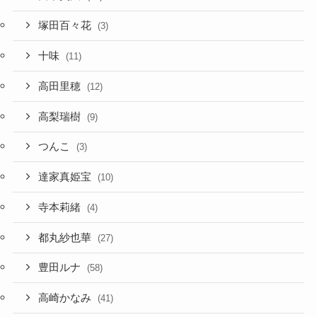
塚田百々花
(3)
十味
(11)
高田里穂
(12)
高梨瑞樹
(9)
つんこ
(3)
達家真姫宝
(10)
寺本莉緒
(4)
都丸紗也華
(27)
豊田ルナ
(58)
高崎かなみ
(41)