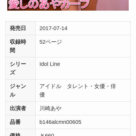
発売日
2017-07-14
収録時
52ページ
間
シリー
Idol Line
ズ
ジャン
アイドル タレント・女優・俳
ル
優
出演者
川崎あや
品番
b146alcmn00605
価格
￥660