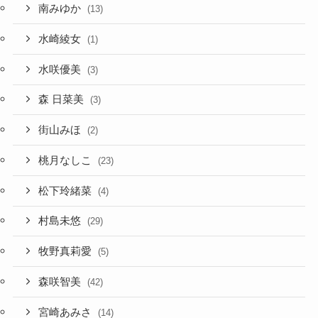
南みゆか
(13)
水崎綾女
(1)
水咲優美
(3)
森 日菜美
(3)
街山みほ
(2)
桃月なしこ
(23)
松下玲緒菜
(4)
村島未悠
(29)
牧野真莉愛
(5)
森咲智美
(42)
宮崎あみさ
(14)