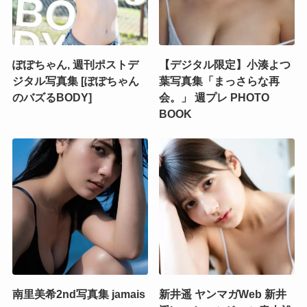
ぽぽちゃん, 週刊ポストデ
【デジタル限定】小湊よつ
ジタル写真集 [ぽぽちゃん
葉写真集「まっさらな再
のバズるBODY]
会。」 週プレ PHOTO
BOOK
南里美希2nd写真集 jamais
新井遥 ヤンマガWeb 新井