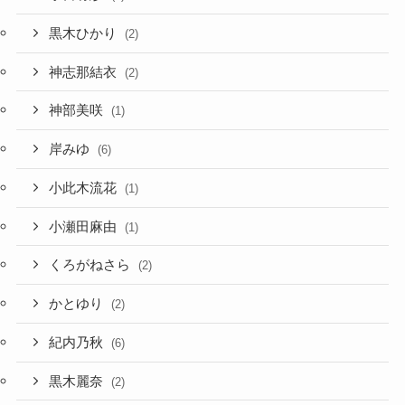
黒木ひかり
(2)
神志那結衣
(2)
神部美咲
(1)
岸みゆ
(6)
小此木流花
(1)
小瀬田麻由
(1)
くろがねさら
(2)
かとゆり
(2)
紀内乃秋
(6)
黒木麗奈
(2)