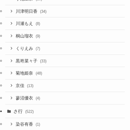
川津明日香
(34)
川瀬もえ
(8)
桐山瑠衣
(9)
くりえみ
(7)
黒嵜菜々子
(33)
菊地姫奈
(48)
京佳
(13)
蓼沼優衣
(4)
さ行
(522)
染谷有香
(1)