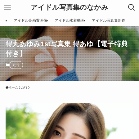
アイドル写真集のなかみ
アイドル高画質画像
アイドル水着動画
アイドル写真集新作
得丸あゆみ1st写真集 得あゆ【電子特典
付き】
た行
ホーム
た行