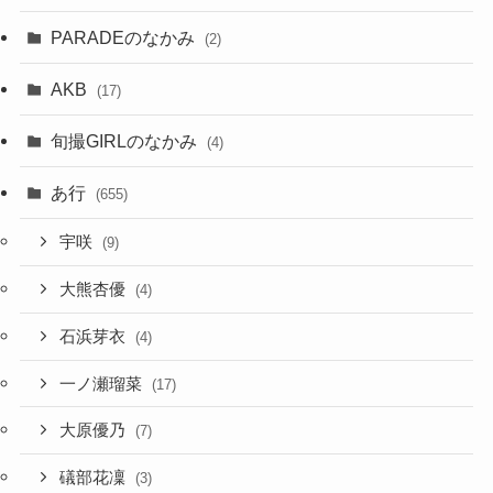
PARADEのなかみ
(2)
AKB
(17)
旬撮GIRLのなかみ
(4)
あ行
(655)
宇咲
(9)
大熊杏優
(4)
石浜芽衣
(4)
一ノ瀬瑠菜
(17)
大原優乃
(7)
礒部花凜
(3)