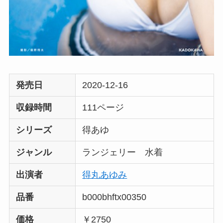
発売日
2020-12-16
収録時間
111ページ
シリーズ
得あゆ
ジャンル
ランジェリー 水着
出演者
得丸あゆみ
品番
b000bhftx00350
価格
￥2750