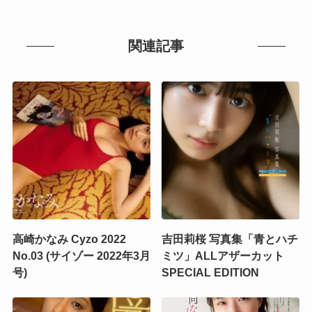
関連記事
高崎かなみ Cyzo 2022
吉田莉桜 写真集「青とハチ
No.03 (サイゾー 2022年3月
ミツ」ALLアザーカット
号)
SPECIAL EDITION