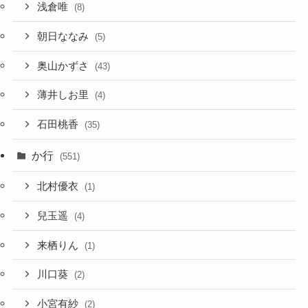
浅倉唯
(8)
朝日ななみ
(5)
奥山かずさ
(43)
薄井しお里
(4)
石田桃香
(35)
か行
(551)
北村優衣
(1)
兒玉遥
(4)
来栖りん
(1)
川口葵
(2)
小宮有紗
(2)