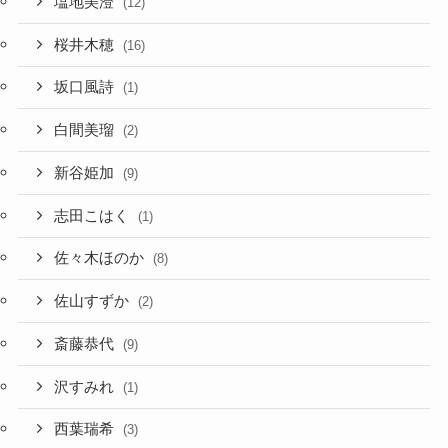
塩地美澄
(12)
桜井木穂
(16)
坂口風詩
(1)
白間美瑠
(2)
新谷姫加
(9)
志田こはく
(1)
佐々木ほのか
(8)
佐山すずか
(2)
斎藤恭代
(9)
沢すみれ
(1)
西葉瑞希
(3)