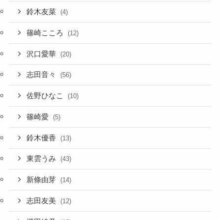
鈴木友菜
(4)
篠崎こころ
(12)
沢口愛華
(20)
志田音々
(56)
佐野ひなこ
(10)
篠崎愛
(5)
鈴木優香
(13)
東雲うみ
(43)
新條由芽
(14)
志田友美
(12)