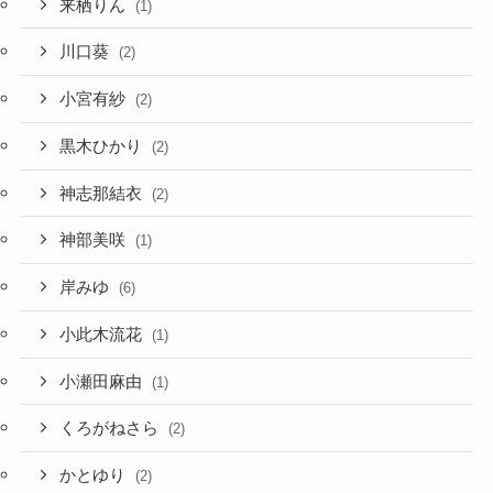
来栖りん
(1)
川口葵
(2)
小宮有紗
(2)
黒木ひかり
(2)
神志那結衣
(2)
神部美咲
(1)
岸みゆ
(6)
小此木流花
(1)
小瀬田麻由
(1)
くろがねさら
(2)
かとゆり
(2)