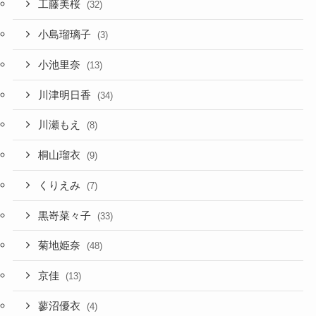
工藤美桜
(32)
小島瑠璃子
(3)
小池里奈
(13)
川津明日香
(34)
川瀬もえ
(8)
桐山瑠衣
(9)
くりえみ
(7)
黒嵜菜々子
(33)
菊地姫奈
(48)
京佳
(13)
蓼沼優衣
(4)