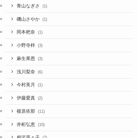
青山なぎさ
(1)
磯山さやか
(1)
岡本杷奈
(1)
小野寺梓
(3)
麻生果恩
(3)
浅川梨奈
(6)
今村美月
(1)
伊藤愛真
(2)
榎原依那
(11)
井桁弘恵
(10)
相沢菜々子
(7)