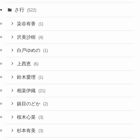
さ行
(522)
染谷有香
(1)
沢美沙樹
(4)
白戸ゆめの
(1)
上西恵
(6)
鈴木愛理
(1)
相楽伊織
(21)
鎮目のどか
(2)
桜木心菜
(3)
杉本有美
(3)