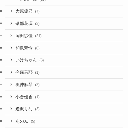
大原優乃
(7)
礒部花凜
(3)
岡田紗佳
(21)
和泉芳怜
(6)
いけちゃん
(3)
今森茉耶
(1)
奥仲麻琴
(2)
小倉優香
(1)
逢沢りな
(3)
あのん
(5)