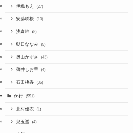
伊織もえ
(27)
安藤咲桜
(10)
浅倉唯
(8)
朝日ななみ
(5)
奥山かずさ
(43)
薄井しお里
(4)
石田桃香
(35)
か行
(551)
北村優衣
(1)
兒玉遥
(4)