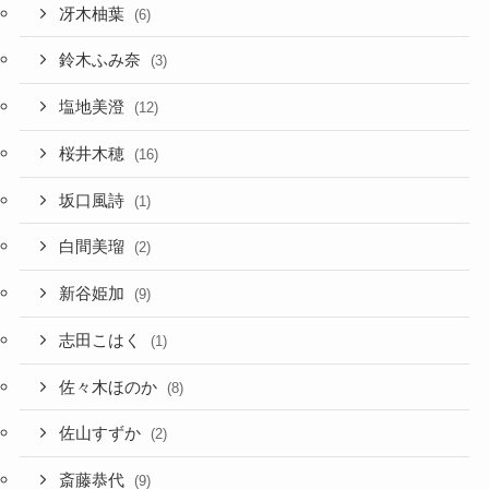
冴木柚葉
(6)
鈴木ふみ奈
(3)
塩地美澄
(12)
桜井木穂
(16)
坂口風詩
(1)
白間美瑠
(2)
新谷姫加
(9)
志田こはく
(1)
佐々木ほのか
(8)
佐山すずか
(2)
斎藤恭代
(9)