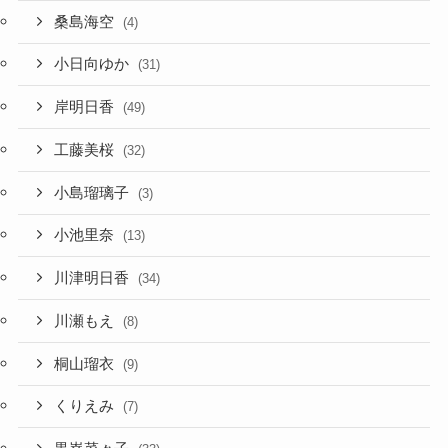
桑島海空
(4)
小日向ゆか
(31)
岸明日香
(49)
工藤美桜
(32)
小島瑠璃子
(3)
小池里奈
(13)
川津明日香
(34)
川瀬もえ
(8)
桐山瑠衣
(9)
くりえみ
(7)