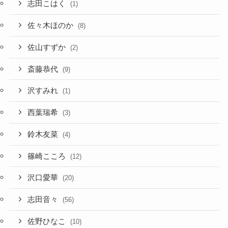
志田こはく
(1)
佐々木ほのか
(8)
佐山すずか
(2)
斎藤恭代
(9)
沢すみれ
(1)
西葉瑞希
(3)
鈴木友菜
(4)
篠崎こころ
(12)
沢口愛華
(20)
志田音々
(56)
佐野ひなこ
(10)