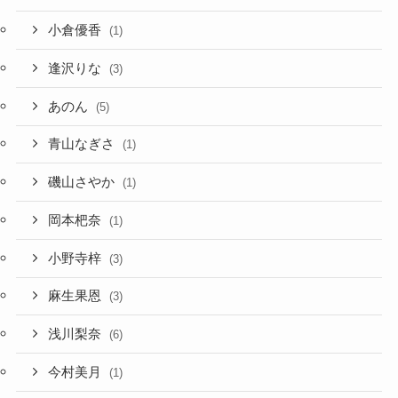
小倉優香
(1)
逢沢りな
(3)
あのん
(5)
青山なぎさ
(1)
磯山さやか
(1)
岡本杷奈
(1)
小野寺梓
(3)
麻生果恩
(3)
浅川梨奈
(6)
今村美月
(1)