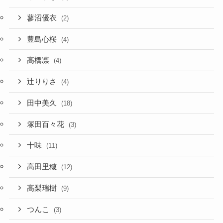
蓼沼優衣
(2)
豊島心桜
(4)
高橋凛
(4)
辻りりさ
(4)
田中美久
(18)
塚田百々花
(3)
十味
(11)
高田里穂
(12)
高梨瑞樹
(9)
つんこ
(3)