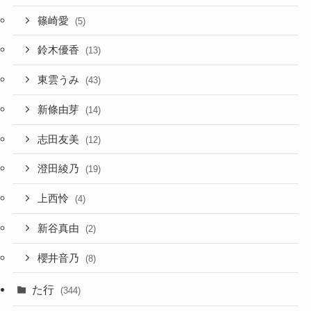
篠崎愛
(5)
鈴木優香
(13)
東雲うみ
(43)
新條由芽
(14)
志田友美
(12)
澄田綾乃
(19)
上西怜
(4)
新谷真由
(2)
櫻井音乃
(8)
た行
(344)