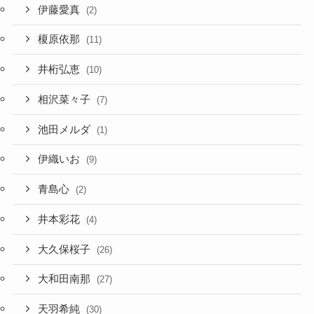
伊藤愛真
(2)
榎原依那
(11)
井桁弘恵
(10)
相沢菜々子
(7)
池田メルダ
(1)
伊織いお
(9)
青島心
(2)
井本彩花
(4)
大久保桜子
(26)
大和田南那
(27)
天羽希純
(30)