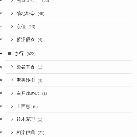
黒嵜菜々子
(33)
菊地姫奈
(48)
京佳
(13)
蓼沼優衣
(4)
さ行
(522)
染谷有香
(1)
沢美沙樹
(4)
白戸ゆめの
(1)
上西恵
(6)
鈴木愛理
(1)
相楽伊織
(21)