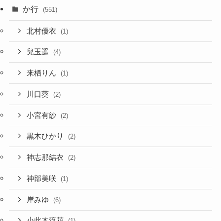
か行
(551)
北村優衣
(1)
兒玉遥
(4)
来栖りん
(1)
川口葵
(2)
小宮有紗
(2)
黒木ひかり
(2)
神志那結衣
(2)
神部美咲
(1)
岸みゆ
(6)
小此木流花
(1)