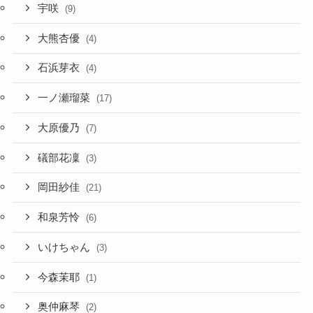
宇咲
(9)
大熊杏優
(4)
石浜芽衣
(4)
一ノ瀬瑠菜
(17)
大原優乃
(7)
礒部花凜
(3)
岡田紗佳
(21)
和泉芳怜
(6)
いけちゃん
(3)
今森茉耶
(1)
奥仲麻琴
(2)