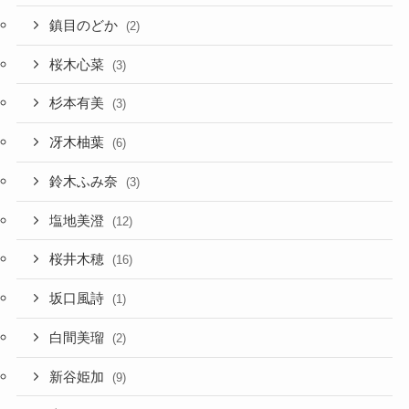
鎮目のどか
(2)
桜木心菜
(3)
杉本有美
(3)
冴木柚葉
(6)
鈴木ふみ奈
(3)
塩地美澄
(12)
桜井木穂
(16)
坂口風詩
(1)
白間美瑠
(2)
新谷姫加
(9)