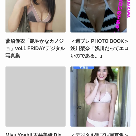
蓼沼優衣「艶やかなカノジ
＜週プレ PHOTO BOOK＞
ョ」vol.1 FRIDAYデジタル
浅川梨奈「浅川だってエロ
写真集
いのである。」
Miyu Yoshii 吉井美優 Big
＜デジタル週プレ写真集＞