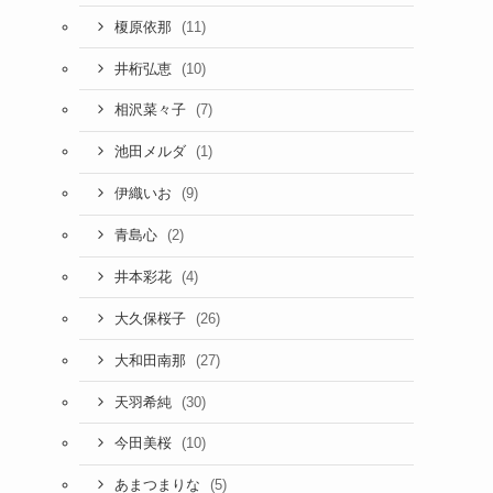
(11)
榎原依那
(10)
井桁弘恵
(7)
相沢菜々子
(1)
池田メルダ
(9)
伊織いお
(2)
青島心
(4)
井本彩花
(26)
大久保桜子
(27)
大和田南那
(30)
天羽希純
(10)
今田美桜
(5)
あまつまりな