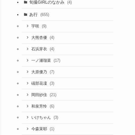
旬撮GIRLのなかみ
(4)
あ行
(655)
(9)
宇咲
(4)
大熊杏優
(4)
石浜芽衣
(17)
一ノ瀬瑠菜
(7)
大原優乃
(3)
礒部花凜
(21)
岡田紗佳
(6)
和泉芳怜
(3)
いけちゃん
(1)
今森茉耶