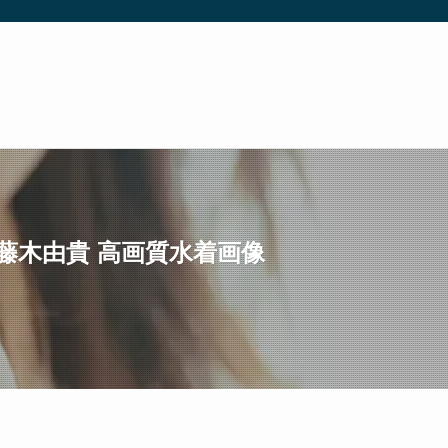
号)ほか藤木由貴 高画質水着画像