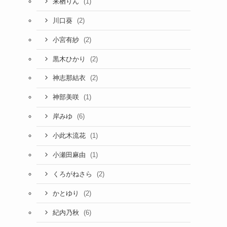
(1)
来栖りん
(2)
川口葵
(2)
小宮有紗
(2)
黒木ひかり
(2)
神志那結衣
(1)
神部美咲
(6)
岸みゆ
(1)
小此木流花
(1)
小瀬田麻由
(2)
くろがねさら
(2)
かとゆり
(6)
紀内乃秋