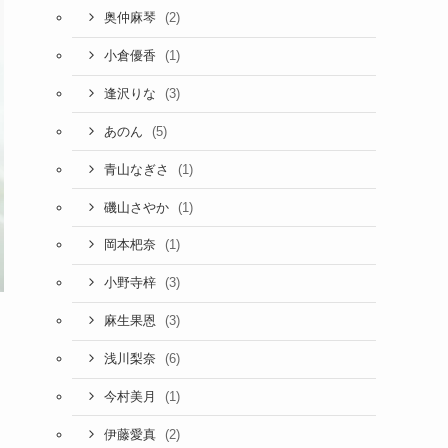
(2)
奥仲麻琴
(1)
小倉優香
(3)
逢沢りな
(5)
あのん
(1)
青山なぎさ
(1)
磯山さやか
(1)
岡本杷奈
(3)
小野寺梓
(3)
麻生果恩
(6)
浅川梨奈
(1)
今村美月
(2)
伊藤愛真