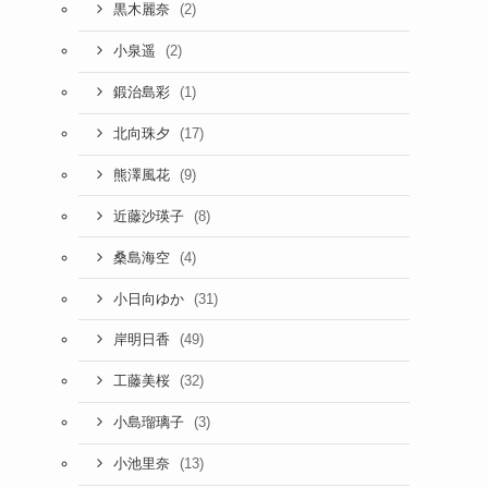
(2)
黒木麗奈
(2)
小泉遥
(1)
鍛治島彩
(17)
北向珠夕
(9)
熊澤風花
(8)
近藤沙瑛子
(4)
桑島海空
(31)
小日向ゆか
(49)
岸明日香
(32)
工藤美桜
(3)
小島瑠璃子
(13)
小池里奈