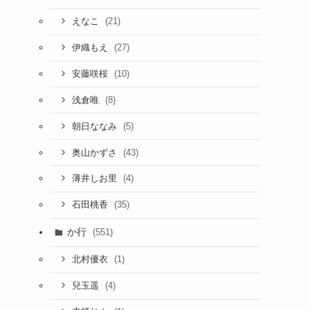
(21)
えなこ
(27)
伊織もえ
(10)
安藤咲桜
(8)
浅倉唯
(5)
朝日ななみ
(43)
奥山かずさ
(4)
薄井しお里
(35)
石田桃香
か行
(551)
(1)
北村優衣
(4)
兒玉遥