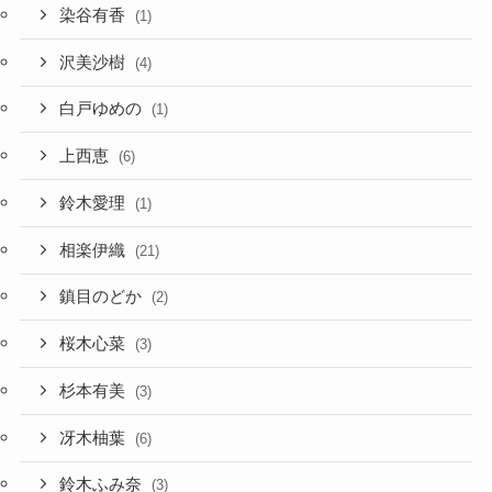
染谷有香
(1)
沢美沙樹
(4)
白戸ゆめの
(1)
上西恵
(6)
鈴木愛理
(1)
相楽伊織
(21)
鎮目のどか
(2)
桜木心菜
(3)
杉本有美
(3)
冴木柚葉
(6)
鈴木ふみ奈
(3)