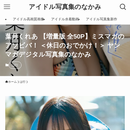
アイドル写真集のなかみ
アイドル高画質画像
アイドル水着動画
アイドル写真集新作
葉月くれあ 【増量版 全50P】ミスマガの
アソビバ！ ＜休日のおでかけ！＞ ヤン
マガデジタル写真集のなかみ
は行
ホーム
は行