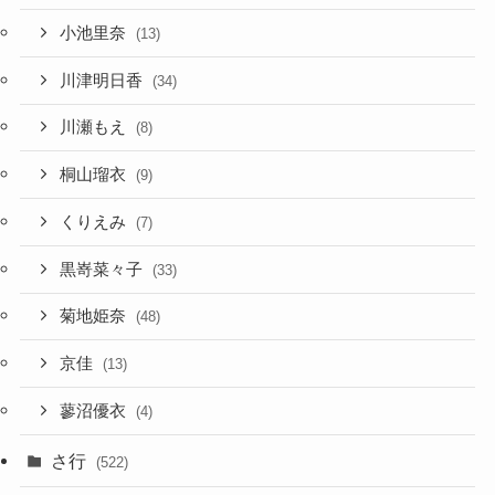
小池里奈
(13)
川津明日香
(34)
川瀬もえ
(8)
桐山瑠衣
(9)
くりえみ
(7)
黒嵜菜々子
(33)
菊地姫奈
(48)
京佳
(13)
蓼沼優衣
(4)
さ行
(522)