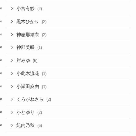
小宮有紗
(2)
黒木ひかり
(2)
神志那結衣
(2)
神部美咲
(1)
岸みゆ
(6)
小此木流花
(1)
小瀬田麻由
(1)
くろがねさら
(2)
かとゆり
(2)
紀内乃秋
(6)