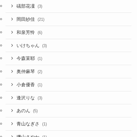
礒部花凜
(3)
岡田紗佳
(21)
和泉芳怜
(6)
いけちゃん
(3)
今森茉耶
(1)
奥仲麻琴
(2)
小倉優香
(1)
逢沢りな
(3)
あのん
(5)
青山なぎさ
(1)
磯山さやか