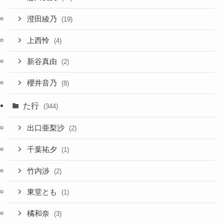
澄田綾乃
(19)
上西怜
(4)
新谷真由
(2)
櫻井音乃
(8)
た行
(344)
出口亜梨沙
(2)
千葉祐夕
(1)
竹内渉
(2)
東堂とも
(1)
橘和奈
(3)