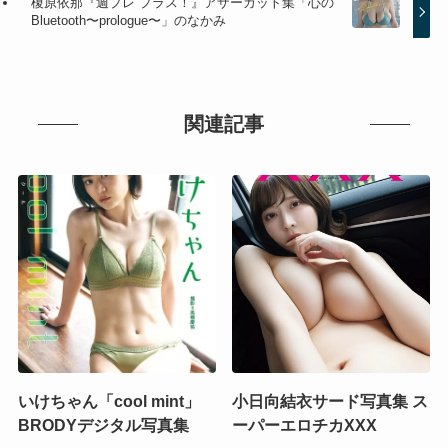
榎原依那『週プレ プラス！』アザーカット集「心の
Bluetooth〜prologue〜」のなかみ
関連記事
いけちゃん「cool mint」
小日向結衣サード写真集 ス
BRODYデジタル写真集
ーパーエロチカXXX