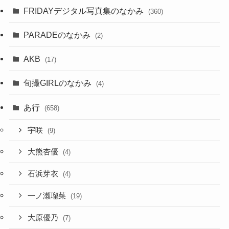
FRIDAYデジタル写真集のなかみ
(360)
PARADEのなかみ
(2)
AKB
(17)
旬撮GIRLのなかみ
(4)
あ行
(658)
宇咲
(9)
大熊杏優
(4)
石浜芽衣
(4)
一ノ瀬瑠菜
(19)
大原優乃
(7)