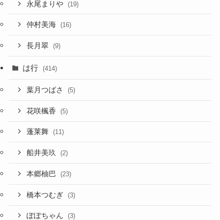
永尾まりや
(19)
仲村美海
(16)
長月翠
(9)
は行
(414)
葉月つばさ
(5)
花咲楓香
(5)
蓬莱舞
(11)
船井美玖
(2)
本郷柚巴
(23)
橋本つむぎ
(3)
ぽぽちゃん
(3)