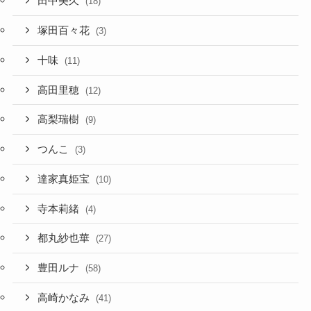
田中美久
(18)
塚田百々花
(3)
十味
(11)
高田里穂
(12)
高梨瑞樹
(9)
つんこ
(3)
達家真姫宝
(10)
寺本莉緒
(4)
都丸紗也華
(27)
豊田ルナ
(58)
高崎かなみ
(41)