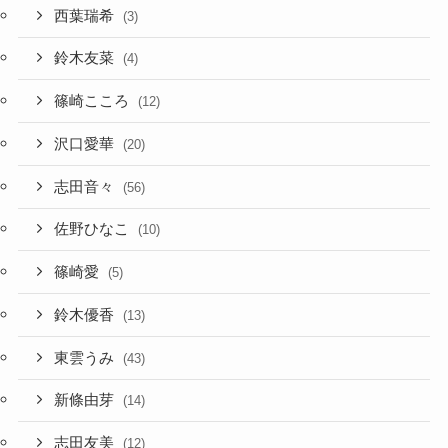
西葉瑞希
(3)
鈴木友菜
(4)
篠崎こころ
(12)
沢口愛華
(20)
志田音々
(56)
佐野ひなこ
(10)
篠崎愛
(5)
鈴木優香
(13)
東雲うみ
(43)
新條由芽
(14)
志田友美
(12)