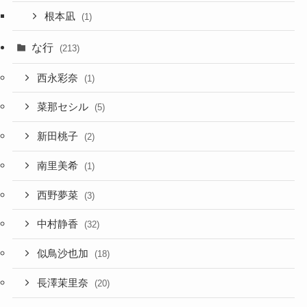
根本凪
(1)
な行
(213)
西永彩奈
(1)
菜那セシル
(5)
新田桃子
(2)
南里美希
(1)
西野夢菜
(3)
中村静香
(32)
似鳥沙也加
(18)
長澤茉里奈
(20)