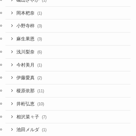
(1)
岡本杷奈
(1)
小野寺梓
(3)
麻生果恩
(3)
浅川梨奈
(6)
今村美月
(1)
伊藤愛真
(2)
榎原依那
(11)
井桁弘恵
(10)
相沢菜々子
(7)
池田メルダ
(1)