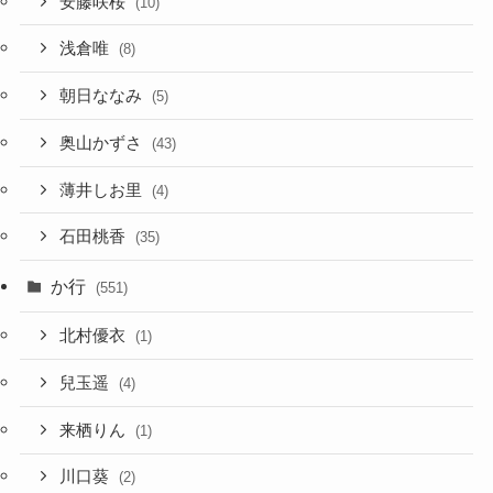
安藤咲桜
(10)
浅倉唯
(8)
朝日ななみ
(5)
奥山かずさ
(43)
薄井しお里
(4)
石田桃香
(35)
か行
(551)
北村優衣
(1)
兒玉遥
(4)
来栖りん
(1)
川口葵
(2)