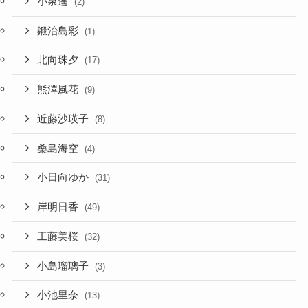
小泉遥
(2)
鍛治島彩
(1)
北向珠夕
(17)
熊澤風花
(9)
近藤沙瑛子
(8)
桑島海空
(4)
小日向ゆか
(31)
岸明日香
(49)
工藤美桜
(32)
小島瑠璃子
(3)
小池里奈
(13)