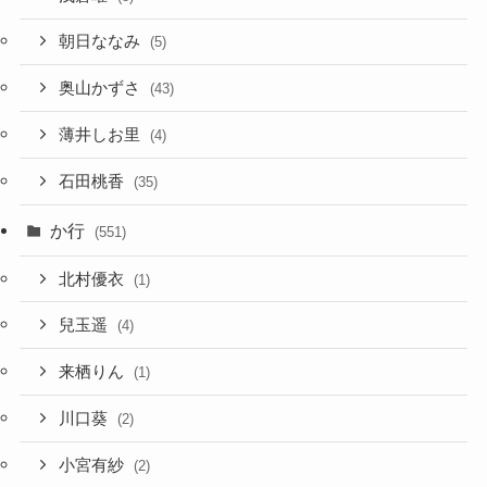
朝日ななみ
(5)
奥山かずさ
(43)
薄井しお里
(4)
石田桃香
(35)
か行
(551)
北村優衣
(1)
兒玉遥
(4)
来栖りん
(1)
川口葵
(2)
小宮有紗
(2)