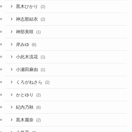
黒木ひかり
(2)
神志那結衣
(2)
神部美咲
(1)
岸みゆ
(6)
小此木流花
(1)
小瀬田麻由
(1)
くろがねさら
(2)
かとゆり
(2)
紀内乃秋
(6)
黒木麗奈
(2)