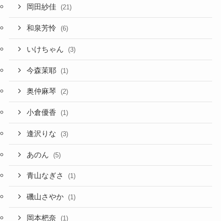
岡田紗佳
(21)
和泉芳怜
(6)
いけちゃん
(3)
今森茉耶
(1)
奥仲麻琴
(2)
小倉優香
(1)
逢沢りな
(3)
あのん
(5)
青山なぎさ
(1)
磯山さやか
(1)
岡本杷奈
(1)