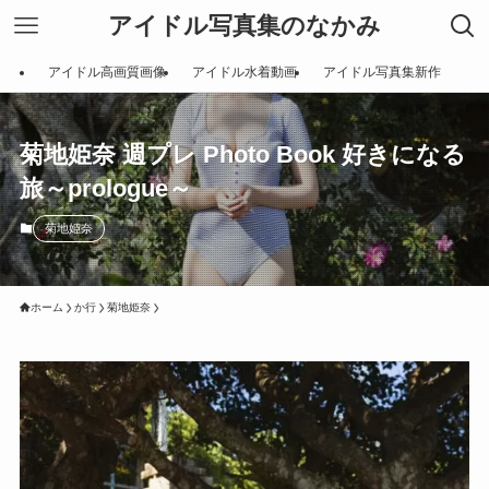
アイドル写真集のなかみ
アイドル高画質画像
アイドル水着動画
アイドル写真集新作
菊地姫奈 週プレ Photo Book 好きになる
旅～prologue～
菊地姫奈
ホーム
か行
菊地姫奈