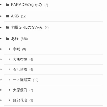
PARADEのなかみ
(2)
AKB
(17)
旬撮GIRLのなかみ
(4)
あ行
(658)
宇咲
(9)
大熊杏優
(4)
石浜芽衣
(4)
一ノ瀬瑠菜
(19)
大原優乃
(7)
礒部花凜
(3)