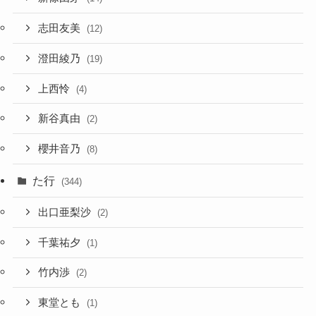
志田友美
(12)
澄田綾乃
(19)
上西怜
(4)
新谷真由
(2)
櫻井音乃
(8)
た行
(344)
出口亜梨沙
(2)
千葉祐夕
(1)
竹内渉
(2)
東堂とも
(1)