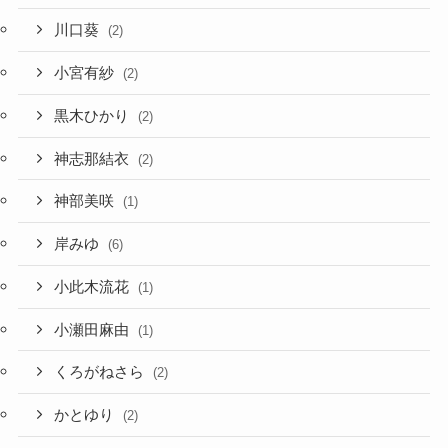
川口葵
(2)
小宮有紗
(2)
黒木ひかり
(2)
神志那結衣
(2)
神部美咲
(1)
岸みゆ
(6)
小此木流花
(1)
小瀬田麻由
(1)
くろがねさら
(2)
かとゆり
(2)