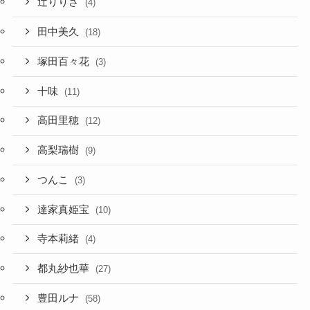
辻りりさ
(4)
田中美久
(18)
塚田百々花
(3)
十味
(11)
高田里穂
(12)
高梨瑞樹
(9)
つんこ
(3)
達家真姫宝
(10)
寺本莉緒
(4)
都丸紗也華
(27)
豊田ルナ
(58)