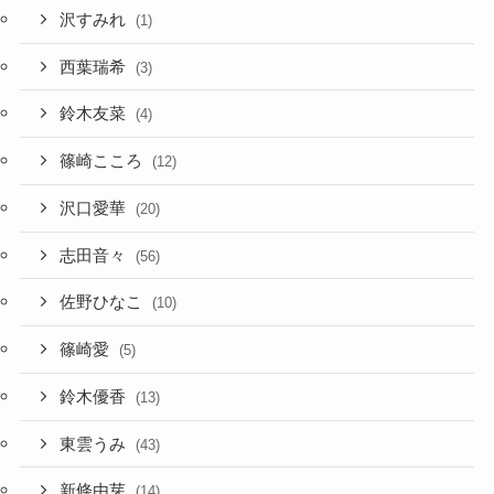
沢すみれ
(1)
西葉瑞希
(3)
鈴木友菜
(4)
篠崎こころ
(12)
沢口愛華
(20)
志田音々
(56)
佐野ひなこ
(10)
篠崎愛
(5)
鈴木優香
(13)
東雲うみ
(43)
新條由芽
(14)