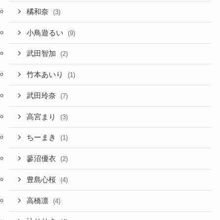
橘和奈
(3)
小鳥遊るい
(9)
武田智加
(2)
竹本あいり
(1)
武田玲奈
(7)
高宮まり
(3)
ちーまき
(1)
蓼沼優衣
(2)
豊島心桜
(4)
高橋凛
(4)