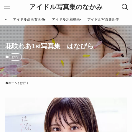
アイドル写真集のなかみ
アイドル高画質画像
アイドル水着動画
アイドル写真集新作
花咲れあ1st写真集 はなびら
は行
ホーム
は行