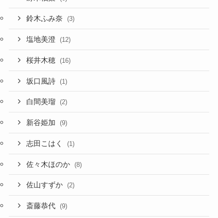
鈴木ふみ奈
(3)
塩地美澄
(12)
桜井木穂
(16)
坂口風詩
(1)
白間美瑠
(2)
新谷姫加
(9)
志田こはく
(1)
佐々木ほのか
(8)
佐山すずか
(2)
斎藤恭代
(9)