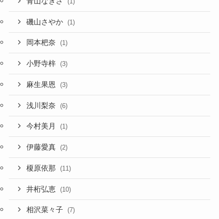
青山なぎさ
(1)
磯山さやか
(1)
岡本杷奈
(1)
小野寺梓
(3)
麻生果恩
(3)
浅川梨奈
(6)
今村美月
(1)
伊藤愛真
(2)
榎原依那
(11)
井桁弘恵
(10)
相沢菜々子
(7)