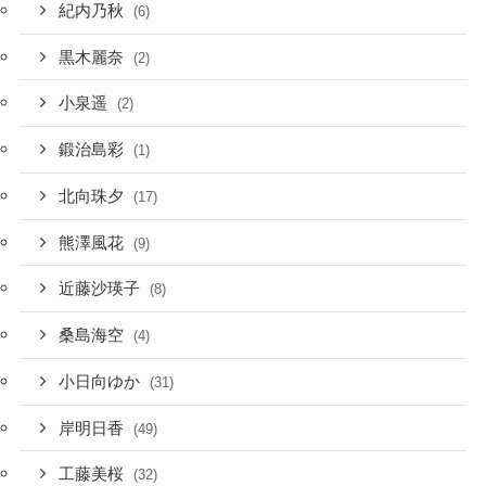
紀内乃秋
(6)
黒木麗奈
(2)
小泉遥
(2)
鍛治島彩
(1)
北向珠夕
(17)
熊澤風花
(9)
近藤沙瑛子
(8)
桑島海空
(4)
小日向ゆか
(31)
岸明日香
(49)
工藤美桜
(32)