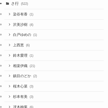
さ行
(522)
染谷有香
(1)
沢美沙樹
(4)
白戸ゆめの
(1)
上西恵
(6)
鈴木愛理
(1)
相楽伊織
(21)
鎮目のどか
(2)
桜木心菜
(3)
杉本有美
(3)
冴木柚葉
(6)