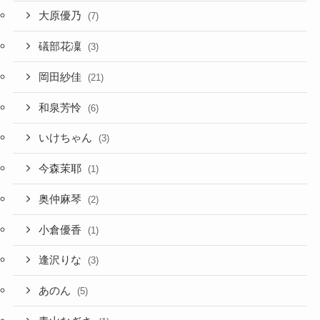
大原優乃
(7)
礒部花凜
(3)
岡田紗佳
(21)
和泉芳怜
(6)
いけちゃん
(3)
今森茉耶
(1)
奥仲麻琴
(2)
小倉優香
(1)
逢沢りな
(3)
あのん
(5)