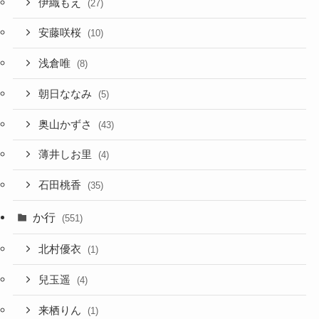
伊織もえ
(27)
安藤咲桜
(10)
浅倉唯
(8)
朝日ななみ
(5)
奥山かずさ
(43)
薄井しお里
(4)
石田桃香
(35)
か行
(551)
北村優衣
(1)
兒玉遥
(4)
来栖りん
(1)