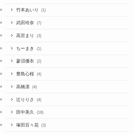
竹本あいり
(1)
武田玲奈
(7)
高宮まり
(3)
ちーまき
(1)
蓼沼優衣
(2)
豊島心桜
(4)
高橋凛
(4)
辻りりさ
(4)
田中美久
(18)
塚田百々花
(3)