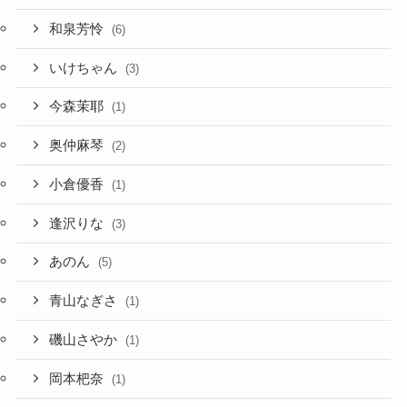
和泉芳怜
(6)
いけちゃん
(3)
今森茉耶
(1)
奥仲麻琴
(2)
小倉優香
(1)
逢沢りな
(3)
あのん
(5)
青山なぎさ
(1)
磯山さやか
(1)
岡本杷奈
(1)