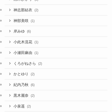
神志那結衣
(2)
神部美咲
(1)
岸みゆ
(6)
小此木流花
(1)
小瀬田麻由
(1)
くろがねさら
(2)
かとゆり
(2)
紀内乃秋
(6)
黒木麗奈
(2)
小泉遥
(2)