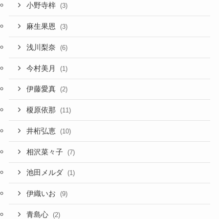
小野寺梓
(3)
麻生果恩
(3)
浅川梨奈
(6)
今村美月
(1)
伊藤愛真
(2)
榎原依那
(11)
井桁弘恵
(10)
相沢菜々子
(7)
池田メルダ
(1)
伊織いお
(9)
青島心
(2)