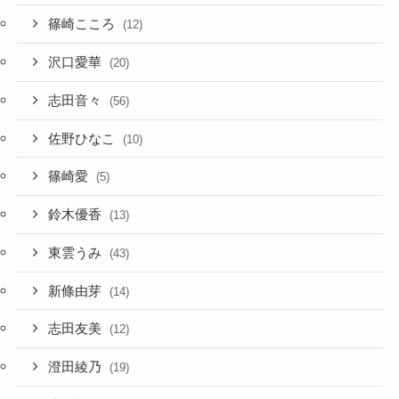
篠崎こころ
(12)
沢口愛華
(20)
志田音々
(56)
佐野ひなこ
(10)
篠崎愛
(5)
鈴木優香
(13)
東雲うみ
(43)
新條由芽
(14)
志田友美
(12)
澄田綾乃
(19)