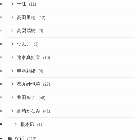
十味
(11)
高田里穂
(12)
高梨瑞樹
(9)
つんこ
(3)
達家真姫宝
(10)
寺本莉緒
(4)
都丸紗也華
(27)
豊田ルナ
(58)
高崎かなみ
(41)
根本凪
(1)
な行
(213)