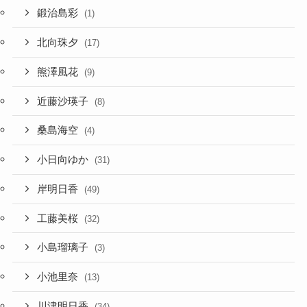
鍛治島彩
(1)
北向珠夕
(17)
熊澤風花
(9)
近藤沙瑛子
(8)
桑島海空
(4)
小日向ゆか
(31)
岸明日香
(49)
工藤美桜
(32)
小島瑠璃子
(3)
小池里奈
(13)
川津明日香
(34)