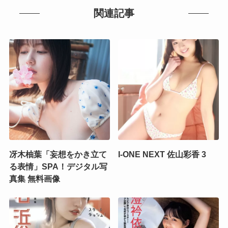
関連記事
冴木柚葉「妄想をかき立て
I-ONE NEXT 佐山彩香 3
る表情」SPA！デジタル写
真集 無料画像