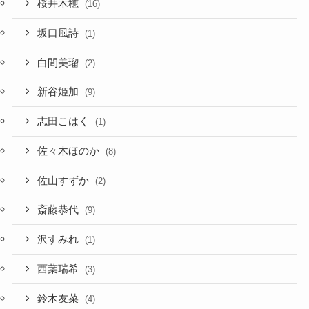
桜井木穂
(16)
坂口風詩
(1)
白間美瑠
(2)
新谷姫加
(9)
志田こはく
(1)
佐々木ほのか
(8)
佐山すずか
(2)
斎藤恭代
(9)
沢すみれ
(1)
西葉瑞希
(3)
鈴木友菜
(4)