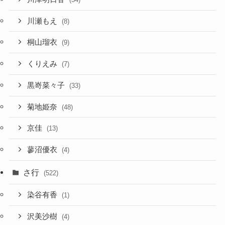
川瀬もえ
(8)
桐山瑠衣
(9)
くりえみ
(7)
黒嵜菜々子
(33)
菊地姫奈
(48)
京佳
(13)
蓼沼優衣
(4)
さ行
(522)
染谷有香
(1)
沢美沙樹
(4)