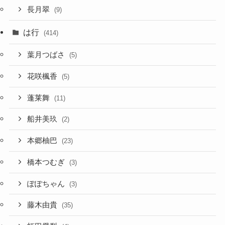
長月翠
(9)
は行
(414)
葉月つばさ
(5)
花咲楓香
(5)
蓬莱舞
(11)
船井美玖
(2)
本郷柚巴
(23)
橋本つむぎ
(3)
ぽぽちゃん
(3)
藤木由貴
(35)