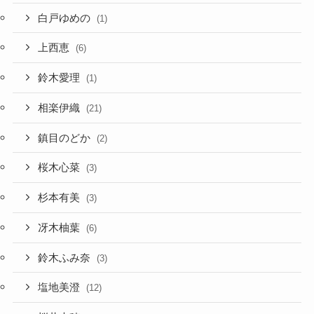
白戸ゆめの
(1)
上西恵
(6)
鈴木愛理
(1)
相楽伊織
(21)
鎮目のどか
(2)
桜木心菜
(3)
杉本有美
(3)
冴木柚葉
(6)
鈴木ふみ奈
(3)
塩地美澄
(12)