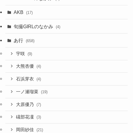
AKB
(17)
旬撮GIRLのなかみ
(4)
あ行
(658)
宇咲
(9)
大熊杏優
(4)
石浜芽衣
(4)
一ノ瀬瑠菜
(19)
大原優乃
(7)
礒部花凜
(3)
岡田紗佳
(21)