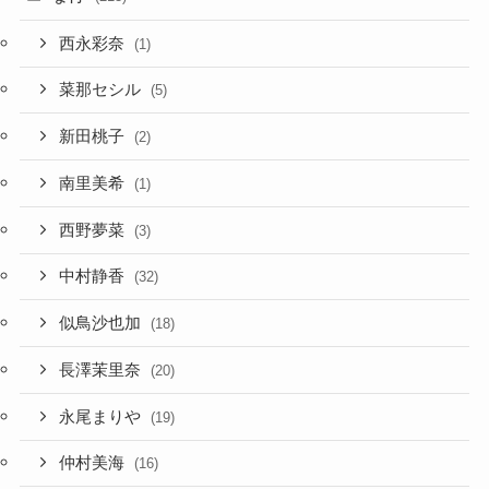
西永彩奈
(1)
菜那セシル
(5)
新田桃子
(2)
南里美希
(1)
西野夢菜
(3)
中村静香
(32)
似鳥沙也加
(18)
長澤茉里奈
(20)
永尾まりや
(19)
仲村美海
(16)