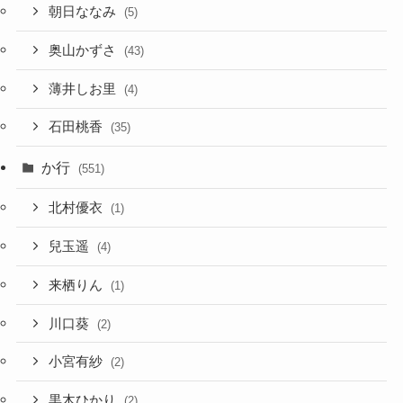
朝日ななみ
(5)
奥山かずさ
(43)
薄井しお里
(4)
石田桃香
(35)
か行
(551)
北村優衣
(1)
兒玉遥
(4)
来栖りん
(1)
川口葵
(2)
小宮有紗
(2)
黒木ひかり
(2)