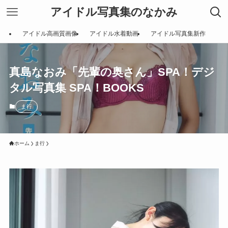
アイドル写真集のなかみ
アイドル高画質画像
アイドル水着動画
アイドル写真集新作
真島なおみ「先輩の奥さん」SPA！デジ
タル写真集 SPA！BOOKS
ま行
ホーム
ま行