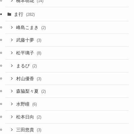
橋本萌花
(14)
ま行
(282)
峰島こまき
(2)
武藤十夢
(3)
松平璃子
(8)
まるぴ
(2)
村山優香
(3)
森脇梨々夏
(2)
水野瞳
(6)
松本日向
(2)
三田悠貴
(3)