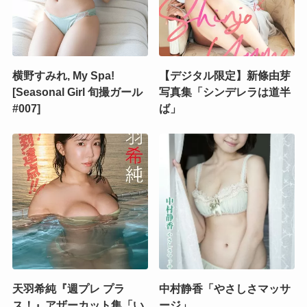
横野すみれ, My Spa!
【デジタル限定】新條由芽
[Seasonal Girl 旬撮ガール
写真集「シンデレラは道半
#007]
ば」
天羽希純『週プレ プラ
中村静香「やさしさマッサ
ス！』アザーカット集「い
ージ」