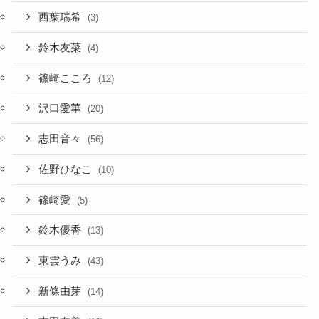
西葉瑞希
(3)
鈴木友菜
(4)
篠崎こころ
(12)
沢口愛華
(20)
志田音々
(56)
佐野ひなこ
(10)
篠崎愛
(5)
鈴木優香
(13)
東雲うみ
(43)
新條由芽
(14)