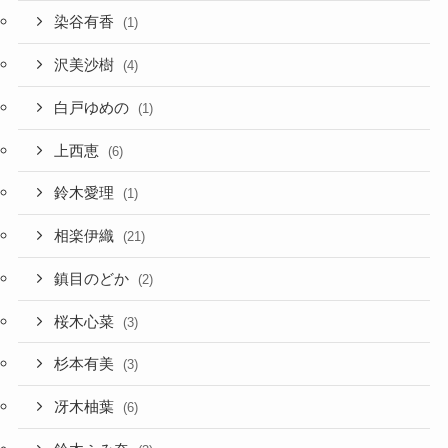
染谷有香
(1)
沢美沙樹
(4)
白戸ゆめの
(1)
上西恵
(6)
鈴木愛理
(1)
相楽伊織
(21)
鎮目のどか
(2)
桜木心菜
(3)
杉本有美
(3)
冴木柚葉
(6)