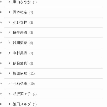
磯山さやか
(1)
岡本杷奈
(1)
小野寺梓
(3)
麻生果恩
(3)
浅川梨奈
(6)
今村美月
(1)
伊藤愛真
(2)
榎原依那
(11)
井桁弘恵
(10)
相沢菜々子
(7)
池田メルダ
(1)