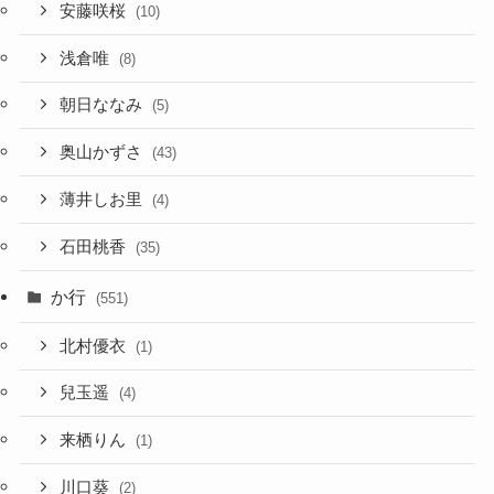
安藤咲桜
(10)
浅倉唯
(8)
朝日ななみ
(5)
奥山かずさ
(43)
薄井しお里
(4)
石田桃香
(35)
か行
(551)
北村優衣
(1)
兒玉遥
(4)
来栖りん
(1)
川口葵
(2)