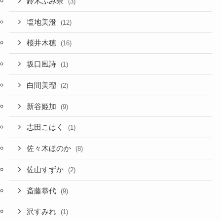
鈴木ふみ奈
(3)
塩地美澄
(12)
桜井木穂
(16)
坂口風詩
(1)
白間美瑠
(2)
新谷姫加
(9)
志田こはく
(1)
佐々木ほのか
(8)
佐山すずか
(2)
斎藤恭代
(9)
沢すみれ
(1)