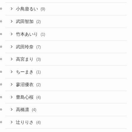
小鳥遊るい
(9)
武田智加
(2)
竹本あいり
(1)
武田玲奈
(7)
高宮まり
(3)
ちーまき
(1)
蓼沼優衣
(2)
豊島心桜
(4)
高橋凛
(4)
辻りりさ
(4)