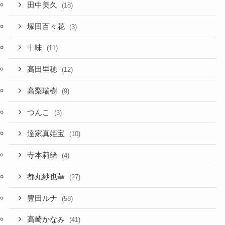
田中美久
(18)
塚田百々花
(3)
十味
(11)
高田里穂
(12)
高梨瑞樹
(9)
つんこ
(3)
達家真姫宝
(10)
寺本莉緒
(4)
都丸紗也華
(27)
豊田ルナ
(58)
高崎かなみ
(41)