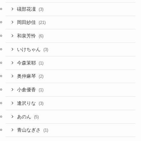
礒部花凜
(3)
岡田紗佳
(21)
和泉芳怜
(6)
いけちゃん
(3)
今森茉耶
(1)
奥仲麻琴
(2)
小倉優香
(1)
逢沢りな
(3)
あのん
(5)
青山なぎさ
(1)