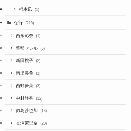
根本凪
(1)
な行
(213)
西永彩奈
(1)
菜那セシル
(5)
新田桃子
(2)
南里美希
(1)
西野夢菜
(3)
中村静香
(32)
似鳥沙也加
(18)
長澤茉里奈
(20)