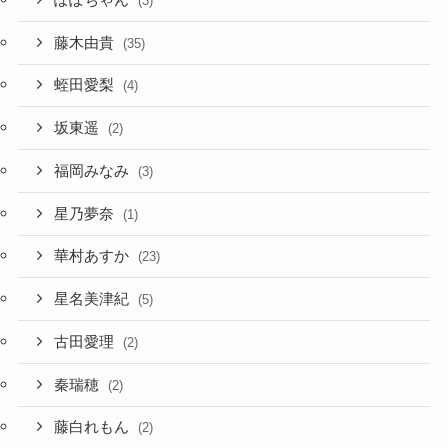
(3)
藤木由貴
(35)
蛭田愛梨
(4)
坂東遥
(2)
福岡みなみ
(3)
星乃夢奈
(1)
華村あすか
(23)
星名美津紀
(5)
古田愛理
(2)
秦瑞穂
(2)
藤白れもん
(2)