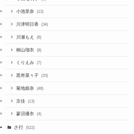
小池里奈
(13)
川津明日香
(34)
川瀬もえ
(8)
桐山瑠衣
(9)
くりえみ
(7)
黒嵜菜々子
(33)
菊地姫奈
(48)
京佳
(13)
蓼沼優衣
(4)
さ行
(522)