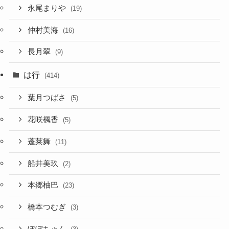
永尾まりや
(19)
仲村美海
(16)
長月翠
(9)
は行
(414)
葉月つばさ
(5)
花咲楓香
(5)
蓬莱舞
(11)
船井美玖
(2)
本郷柚巴
(23)
橋本つむぎ
(3)
ぽぽちゃん