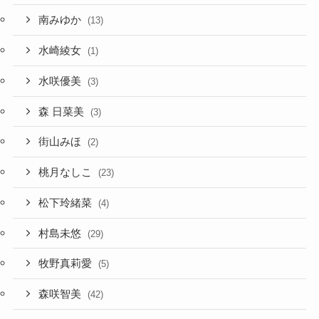
南みゆか
(13)
水崎綾女
(1)
水咲優美
(3)
森 日菜美
(3)
街山みほ
(2)
桃月なしこ
(23)
松下玲緒菜
(4)
村島未悠
(29)
牧野真莉愛
(5)
森咲智美
(42)