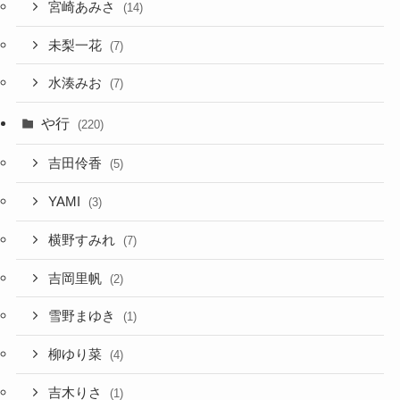
宮崎あみさ
(14)
未梨一花
(7)
水湊みお
(7)
や行
(220)
吉田伶香
(5)
YAMI
(3)
横野すみれ
(7)
吉岡里帆
(2)
雪野まゆき
(1)
柳ゆり菜
(4)
吉木りさ
(1)