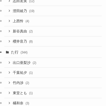
志田友美
(12)
澄田綾乃
(19)
上西怜
(4)
新谷真由
(2)
櫻井音乃
(8)
た行
(344)
出口亜梨沙
(2)
千葉祐夕
(1)
竹内渉
(2)
東堂とも
(1)
橘和奈
(3)