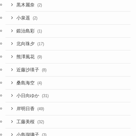
黒木麗奈
(2)
小泉遥
(2)
鍛治島彩
(1)
北向珠夕
(17)
熊澤風花
(9)
近藤沙瑛子
(8)
桑島海空
(4)
小日向ゆか
(31)
岸明日香
(49)
工藤美桜
(32)
小島瑠璃子
(3)