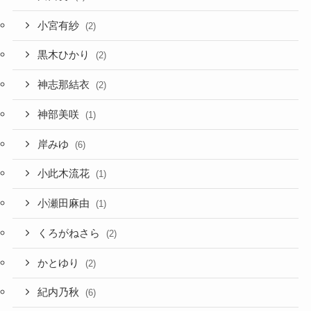
小宮有紗
(2)
黒木ひかり
(2)
神志那結衣
(2)
神部美咲
(1)
岸みゆ
(6)
小此木流花
(1)
小瀬田麻由
(1)
くろがねさら
(2)
かとゆり
(2)
紀内乃秋
(6)