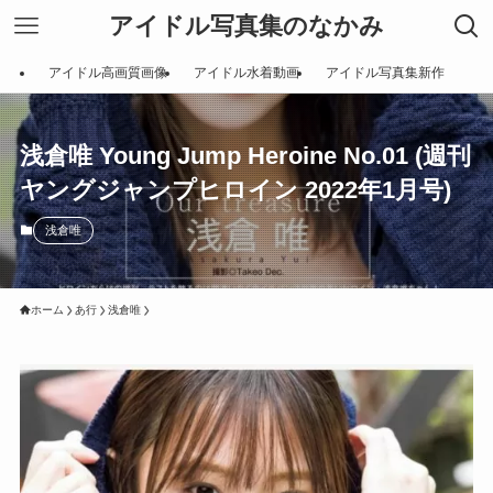
アイドル写真集のなかみ
アイドル高画質画像
アイドル水着動画
アイドル写真集新作
浅倉唯 Young Jump Heroine No.01 (週刊
ヤングジャンプヒロイン 2022年1月号)
浅倉唯
ホーム
あ行
浅倉唯